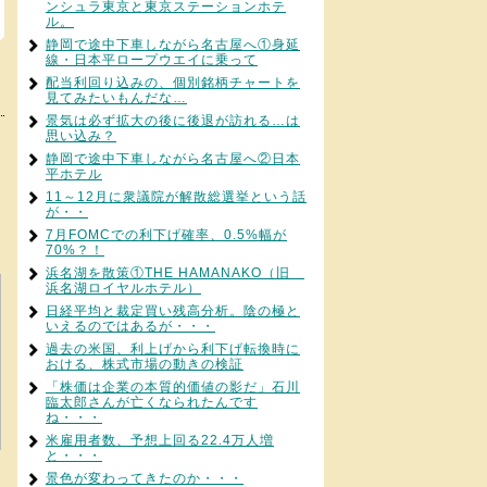
ンシュラ東京と東京ステーションホテ
ル。
静岡で途中下車しながら名古屋へ①身延
線・日本平ロープウエイに乗って
配当利回り込みの、個別銘柄チャートを
見てみたいもんだな…
景気は必ず拡大の後に後退が訪れる…は
思い込み？
静岡で途中下車しながら名古屋へ②日本
平ホテル
11～12月に衆議院が解散総選挙という話
が・・
7月FOMCでの利下げ確率、0.5%幅が
70%？！
浜名湖を散策①THE HAMANAKO（旧
浜名湖ロイヤルホテル）
日経平均と裁定買い残高分析。陰の極と
いえるのではあるが・・・
過去の米国、利上げから利下げ転換時に
おける、株式市場の動きの検証
「株価は企業の本質的価値の影だ」石川
臨太郎さんが亡くなられたんです
ね・・・
米雇用者数、予想上回る22.4万人増
と・・・
景色が変わってきたのか・・・