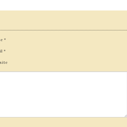
e
*
il
*
site