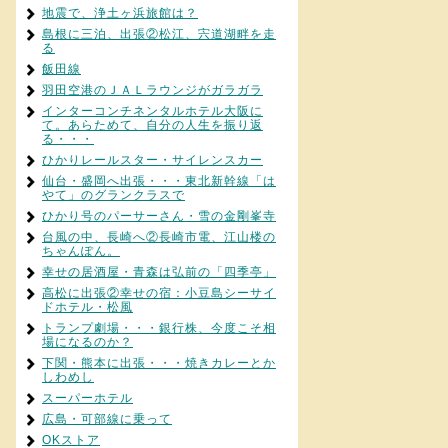
地震で、浄土ヶ浜旅館は？
島根に三泊、出張②松江、宍道湖畔を走
る
飯田線
羽田空港のＪＡＬラウンジがガラガラ
インターコンチネンタルホテル大阪に
て。あらためて、自分の人生を振り返
る・・・
ひかりレールスター・サイレンスカー
仙台・盛岡へ出張・・・東北新幹線「は
やて」のグランクラスで
ひかり号のパーサーさん・雪の金剛峯寺
台風の中、長崎へ②長崎市電、江山楼の
ちゃんぽん。
幸せの居酒屋・青森は弘前の「四季亭」
高松に出張②幸せの宿：小豆島シーサイ
ドホテル・松風
トランプ劇場・・・銀行株、今度こそ相
場になるのか？
下関・熊本に出張・・・焼きカレーとか
しわめし
スーパーホテル
広島・可部線に乗って
OKストア