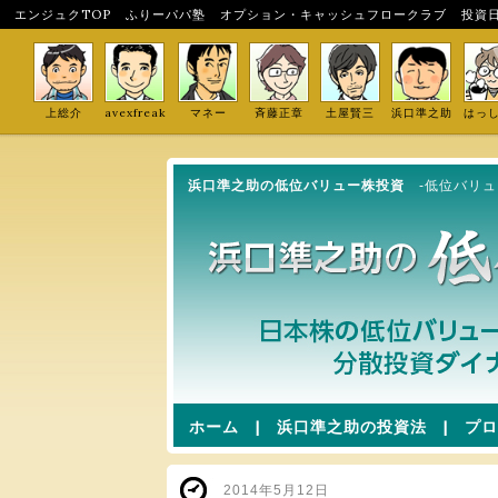
エンジュクTOP
ふりーパパ塾
オプション・キャッシュフロークラブ
投資
上総介
avexfreak
マネー
斉藤正章
土屋賢三
浜口準之助
はっ
浜口準之助の低位バリュー株投資
-低位バリ
ホーム
|
浜口準之助の投資法
|
プロ
2014年5月12日