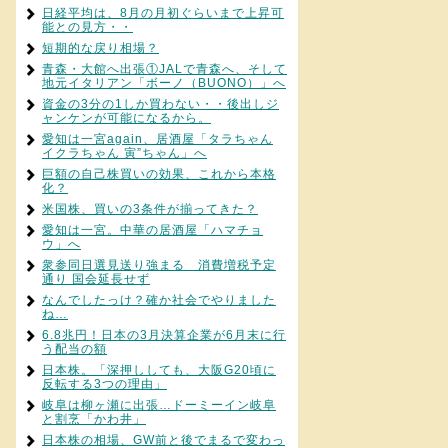
日経平均は、8月の月初ぐらいまで上昇可
能との見方・・
短期的な戻り相場？
青森・大館へ出張①JALで青森へ、そして
地元イタリアン「ボーノ（BUONO）」へ
資金の3分の1しか買わない・・後出しジ
ャンケンが可能になるから。
愛知は一宮again、居酒屋「タラちゃん
イクラちゃん 寅”ちゃん」へ
巨額の自己株買いの効果、これから本格
化？
米国株、買いの3条件が揃ってきた？
愛知は一宮。中華の居酒屋「ハマチョ
ウ」へ
衆参同日選見送り強まる 消費増税予定
通り 国会延長せず
なんでしたっけ？確か社会でやりました
ね…
6.8兆円！日本の3月決算企業が6月末に行
う配当の額
日本株。「深押ししても、大阪G20頃に
反転する3つの理由」
岐阜は柳ヶ瀬に出張…ドーミーイン岐阜
と割烹「かわ井」
日本株の相場、GW前と後でまるで変わっ