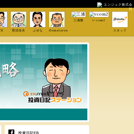
エンジュク株式会
社
三浦隆
v-com2
CK
照沼佳夫
ぶせな
Gomatarou
スタッフ
投資日記FB