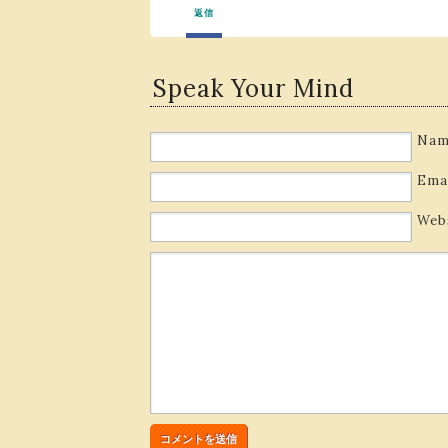
返信
Speak Your Mind
Nam
Ema
Web