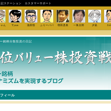
日記ステーション
カスタマーサポート
しゃん
Tyun
池田悟
ふりーパパ
増田丞美
一角太郎
夕凪
JA
ュー銘柄分散投資の日記
フィール