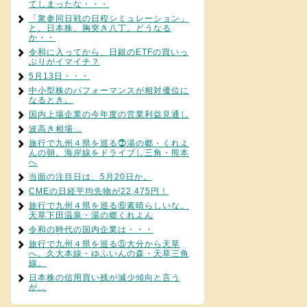
てしまったな・・・
「衆参同日戦の日程シミュレーション」
と。日本株、胸突き八丁。どうなる
か・・
令和に入ってから、日銀のETFの買いっ
ぷりがイマイチ？
5月13日・・・
中小型株のパフォーマンスが相対優位に
なるとき。
国内上場企業の今年度の営業利益見通し
波高き相場…
旅行で九州４県を巡る⓻湯の郷・くれよ
んの朝。海岸線をドライブし三角・熊本
へ
当面の注目日は、5月20日か。
CMEの日経平均先物が22,475円！
旅行で九州４県を巡る⑥素晴らしいな。
天草下田温泉・湯の郷くれよん
令和の時代の国内企業は・・・
旅行で九州４県を巡る⑤大分から天草
へ。久大本線・ゆふいんの森・天草三角
線。
日本株の信用買い残が減少傾向と言う
が…