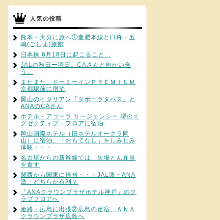
人気の投稿
熊本・大分に旅へ①豊肥本線と臼杵・五
嶋(ごしま)旅館
日本株 6月18日に起こること…
JALの秋田ー羽田。CAさんと向かい合
う。
またまた、ドーミーインＰＲＥＭＩＵＭ
京都駅前に宿泊
岡山のイタリアン「タボーラタパス」と
ANAのCAさん
ホテル・アゴーラ リージェンシー 堺のエ
グゼクティブ・フロアに宿泊
岡山国際ホテル（旧ホテルオークラ岡
山）に宿泊。「おもてなし」をしみじみ
体験・・・
名古屋からの新幹線では、矢場とん弁当
を食す
関西から関東に帰省・・・JAL派・ANA
派、どちらが有利？
「ANAクラウンプラザホテル神戸」のク
ラブフロアへ
姫路・広島に出張②広島の定宿、ＡＮＡ
クラウンプラザ広島へ