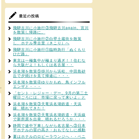
最近の投稿
飛騨古川に小旅行③飛騨古川again。宮川
を散策し帰路に。
飛騨古川に小旅行②白壁土蔵街を散策
し、ホテル季古里（きこり）へ
飛騨古川に小旅行①臨時急行「ぬくもり
ひだ路」
東京は一極集中が極まり過ぎ！！住むな
ら大阪だよ！もしくは名古屋・・
浜名湖を散策⑤掛川から浜松、中田島砂
丘で夕焼けを見て帰途に・・・
浜名湖を散策④ゆりかもめ、鳥インフル
エンザと・・・
「セント・レジャー・デー。9月の第二土
曜日ごろには、市場に戻って来いよ」と
浜名湖を散策③天竜浜名湖鉄道・天浜
線、晴れてきた！
浜名湖を散策②天竜浜名湖鉄道・天浜線
で新所原を出発。晴れるだろうか・・・
静岡で途中下車しながら名古屋へ③日本
平ホテルの質の高さ・おもてなしに感動
夏はホテルのロビーラウンジへ・・ペニ