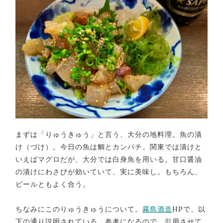
まずは「りゅうきゅう」と言う、大分の地料理。魚の漬
け（づけ）。今日の魚は鯛とカンパチ。関東では漬けと
いえばマグロだが、大分では白身魚を用いる。甘口醤油
の漬けにわさびが効いていて、実に美味し。もちろん、
ビールともよく合う。
ちなみにこのりゅうきゅうについて。
霧島酒造
HPで、以
下の通り説明されている。参考になるので、引用させて