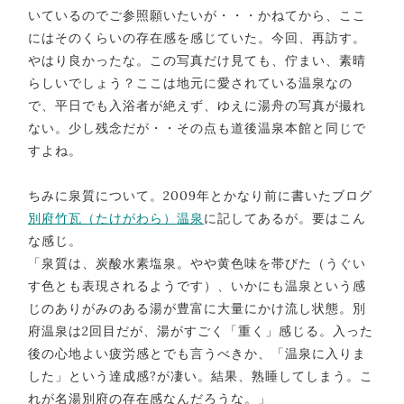
いているのでご参照願いたいが・・・かねてから、ここ
にはそのくらいの存在感を感じていた。今回、再訪す。
やはり良かったな。この写真だけ見ても、佇まい、素晴
らしいでしょう？ここは地元に愛されている温泉なの
で、平日でも入浴者が絶えず、ゆえに湯舟の写真が撮れ
ない。少し残念だが・・その点も道後温泉本館と同じで
すよね。
ちみに泉質について。2009年とかなり前に書いたブログ
別府竹瓦（たけがわら）温泉
に記してあるが。要はこん
な感じ。
「泉質は、炭酸水素塩泉。やや黄色味を帯びた（うぐい
す色とも表現されるようです）、いかにも温泉という感
じのありがみのある湯が豊富に大量にかけ流し状態。別
府温泉は2回目だが、湯がすごく「重く」感じる。入った
後の心地よい疲労感とでも言うべきか、「温泉に入りま
した」という達成感?が凄い。結果、熟睡してしまう。こ
れが名湯別府の存在感なんだろうな。」