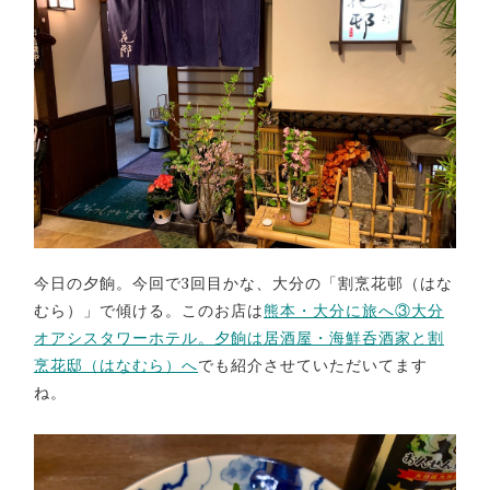
今日の夕餉。今回で3回目かな、大分の「割烹花邨（はな
むら）」で傾ける。このお店は
熊本・大分に旅へ③大分
オアシスタワーホテル。夕餉は居酒屋・海鮮呑酒家と割
烹花邸（はなむら）へ
でも紹介させていただいてます
ね。