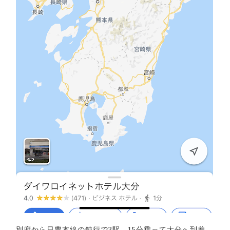
別府から日豊本線の鈍行で3駅、15分乗って大分へ到着。