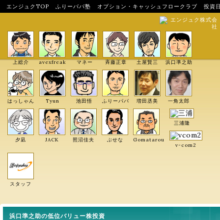
エンジュクTOP
ふりーパパ塾
オプション・キャッシュフロークラブ
投資
エンジュク株式会
社
上総介
avexfreak
マネー
斉藤正章
土屋賢三
浜口準之助
はっしゃん
Tyun
池田悟
ふりーパパ
増田丞美
一角太郎
三浦隆
夕凪
JACK
照沼佳夫
ぶせな
Gomatarou
v-com2
スタッフ
浜口準之助の低位バリュー株投資