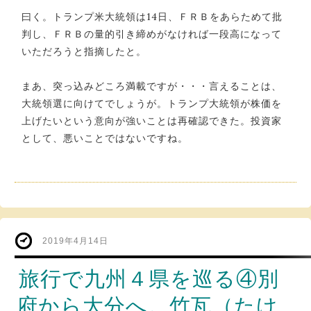
曰く。トランプ米大統領は14日、ＦＲＢをあらためて批
判し、ＦＲＢの量的引き締めがなければ一段高になって
いただろうと指摘したと。
まあ、突っ込みどころ満載ですが・・・言えることは、
大統領選に向けてでしょうが。トランプ大統領が株価を
上げたいという意向が強いことは再確認できた。投資家
として、悪いことではないですね。
2019年4月14日
旅行で九州４県を巡る④別
府から大分へ。竹瓦（たけ