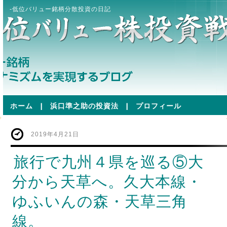
-低位バリュー銘柄分散投資の日記
ホーム
|
浜口準之助の投資法
|
プロフィール
2019年4月21日
旅行で九州４県を巡る⑤大
分から天草へ。久大本線・
ゆふいんの森・天草三角
線。