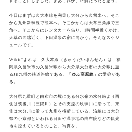
することにしました。まあこれが、正解だったと思う。
今日はまずは久大本線を完乗し大分から久留米へ。そこ
から九州新幹線で熊本へ。そこかからは天草三角線で三
角へ。そこからはレンタカーを借り、1時間半近くかけ、
天草の西端近く、下田温泉の宿に向かう。そんなスケジ
ュールです。
Wikiによれば、久大本線（きゅうだいほんせん）は、福
岡県久留米市の久留米駅から大分県大分市の大分駅に至
るJR九州の鉄道路線である。
「ゆふ高原線」
の愛称があ
る。
大分県九重町と由布市の境にある分水嶺の水分峠より西
側は筑後川（三隈川）とその支流の玖珠川に沿って、東
側は大分川に沿って九州を横断している。沿線には大分
県の小京都といわれる日田や温泉地の由布院などの観光
地を控えているとのこと。写真を。