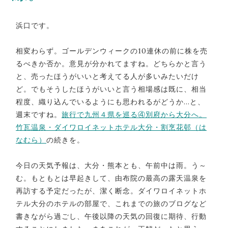
浜口です。
相変わらず。ゴールデンウィークの10連休の前に株を売
るべきか否か。意見が分かれてますね。どちらかと言う
と、売ったほうがいいと考えてる人が多いみたいだけ
ど。でもそうしたほうがいいと言う相場感は既に、相当
程度、織り込んでいるようにも思われるがどうか…と、
週末ですね。
旅行で九州４県を巡る④別府から大分へ。
竹瓦温泉・ダイワロイネットホテル大分・割烹花邨（は
なむら）
の続きを。
今日の天気予報は、大分・熊本とも、午前中は雨。う～
む。もともとは早起きして、由布院の最高の露天温泉を
再訪する予定だったが、潔く断念。ダイワロイネットホ
テル大分のホテルの部屋で、これまでの旅のブログなど
書きながら過ごし、午後以降の天気の回復に期待、行動