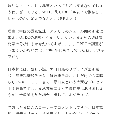
原油は・・・これは暴落といっても差し支えないでしょ
うね。ざっくりと、WTI、長く100ドル以上で推移して
いたものが、足元でなんと、66ドルと！
理由は中国の景気減速、アメリカのシェール開発加速に
加え、OPECの調整がうまくいかない。まぁその辺は専
門家の分析にまかせたいですが。。。。OPECの調整が
うまくいかないのは、1980年代もそうでしたね。デジャ
ブだな。
日本株には、嬉しい話。黒田日銀のサプライズ追加緩
和、消費税増税先送り・解散総選挙。これだけでも素晴
らしいのに、ここにきて、原油安という大変なプレゼン
ト！最高ですね。まあ業種によって温度差はありましょ
うが、全産業を見た場合、概して、ポジティブ。
当方もたまにこのコーナーでコメントしてきた、日本郵
船。円安メリット＋原油安メリットのダブルバズーカ