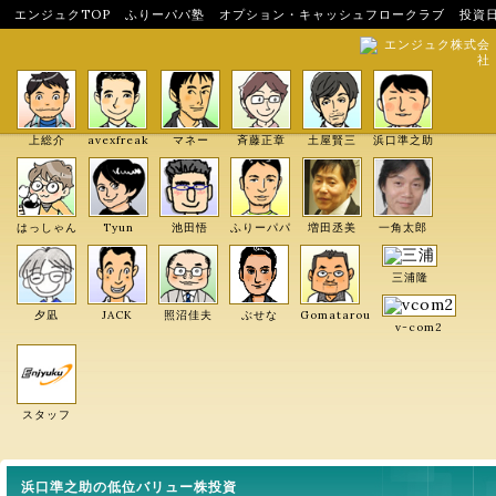
エンジュクTOP
ふりーパパ塾
オプション・キャッシュフロークラブ
投資
エンジュク株式会
社
上総介
avexfreak
マネー
斉藤正章
土屋賢三
浜口準之助
はっしゃん
Tyun
池田悟
ふりーパパ
増田丞美
一角太郎
三浦隆
夕凪
JACK
照沼佳夫
ぶせな
Gomatarou
v-com2
スタッフ
浜口準之助の低位バリュー株投資