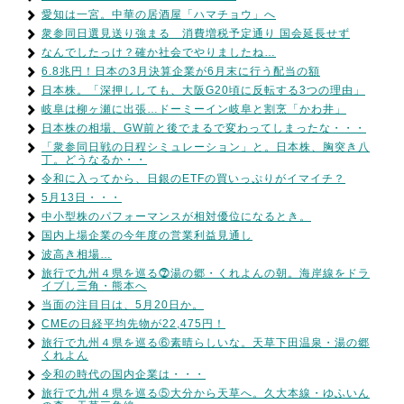
愛知は一宮。中華の居酒屋「ハマチョウ」へ
衆参同日選見送り強まる 消費増税予定通り 国会延長せず
なんでしたっけ？確か社会でやりましたね…
6.8兆円！日本の3月決算企業が6月末に行う配当の額
日本株。「深押ししても、大阪G20頃に反転する3つの理由」
岐阜は柳ヶ瀬に出張…ドーミーイン岐阜と割烹「かわ井」
日本株の相場、GW前と後でまるで変わってしまったな・・・
「衆参同日戦の日程シミュレーション」と。日本株、胸突き八
丁。どうなるか・・
令和に入ってから、日銀のETFの買いっぷりがイマイチ？
5月13日・・・
中小型株のパフォーマンスが相対優位になるとき。
国内上場企業の今年度の営業利益見通し
波高き相場…
旅行で九州４県を巡る⓻湯の郷・くれよんの朝。海岸線をドラ
イブし三角・熊本へ
当面の注目日は、5月20日か。
CMEの日経平均先物が22,475円！
旅行で九州４県を巡る⑥素晴らしいな。天草下田温泉・湯の郷
くれよん
令和の時代の国内企業は・・・
旅行で九州４県を巡る⑤大分から天草へ。久大本線・ゆふいん