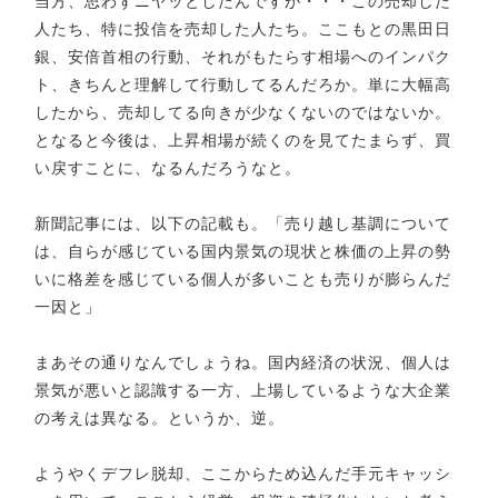
当方、思わずニヤッとしたんですが・・・この売却した
人たち、特に投信を売却した人たち。ここもとの黒田日
銀、安倍首相の行動、それがもたらす相場へのインパク
ト、きちんと理解して行動してるんだろか。単に大幅高
したから、売却してる向きが少なくないのではないか。
となると今後は、上昇相場が続くのを見てたまらず、買
い戻すことに、なるんだろうなと。
新聞記事には、以下の記載も。「売り越し基調について
は、自らが感じている国内景気の現状と株価の上昇の勢
いに格差を感じている個人が多いことも売りが膨らんだ
一因と」
まあその通りなんでしょうね。国内経済の状況、個人は
景気が悪いと認識する一方、上場しているような大企業
の考えは異なる。というか、逆。
ようやくデフレ脱却、ここからため込んだ手元キャッシ