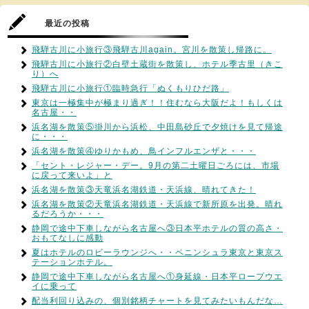
最近の投稿
飛騨古川に小旅行③飛騨古川again。宮川を散策し帰路に。
飛騨古川に小旅行②白壁土蔵街を散策し、ホテル季古里（きこ
り）へ
飛騨古川に小旅行①臨時急行「ぬくもりひだ路」
東京は一極集中が極まり過ぎ！！住むなら大阪だよ！もしくは
名古屋・・
浜名湖を散策⑤掛川から浜松、中田島砂丘で夕焼けを見て帰途
に・・・
浜名湖を散策④ゆりかもめ、鳥インフルエンザと・・・
「セント・レジャー・デー。9月の第二土曜日ごろには、市場
に戻って来いよ」と
浜名湖を散策③天竜浜名湖鉄道・天浜線、晴れてきた！
浜名湖を散策②天竜浜名湖鉄道・天浜線で新所原を出発。晴れ
るだろうか・・・
静岡で途中下車しながら名古屋へ③日本平ホテルの質の高さ・
おもてなしに感動
夏はホテルのロビーラウンジへ・・ペニンシュラ東京と東京ス
テーションホテル。
静岡で途中下車しながら名古屋へ①身延線・日本平ロープウエ
イに乗って
配当利回り込みの、個別銘柄チャートを見てみたいもんだな…