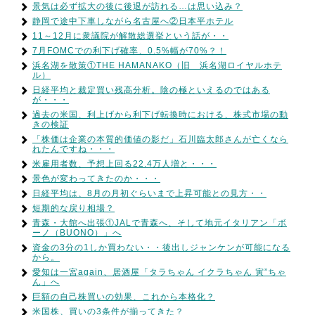
景気は必ず拡大の後に後退が訪れる…は思い込み？
静岡で途中下車しながら名古屋へ②日本平ホテル
11～12月に衆議院が解散総選挙という話が・・
7月FOMCでの利下げ確率、0.5%幅が70%？！
浜名湖を散策①THE HAMANAKO（旧 浜名湖ロイヤルホテ
ル）
日経平均と裁定買い残高分析。陰の極といえるのではある
が・・・
過去の米国、利上げから利下げ転換時における、株式市場の動
きの検証
「株価は企業の本質的価値の影だ」石川臨太郎さんが亡くなら
れたんですね・・・
米雇用者数、予想上回る22.4万人増と・・・
景色が変わってきたのか・・・
日経平均は、8月の月初ぐらいまで上昇可能との見方・・
短期的な戻り相場？
青森・大館へ出張①JALで青森へ、そして地元イタリアン「ボ
ーノ（BUONO）」へ
資金の3分の1しか買わない・・後出しジャンケンが可能になる
から。
愛知は一宮again、居酒屋「タラちゃん イクラちゃん 寅”ちゃ
ん」へ
巨額の自己株買いの効果、これから本格化？
米国株、買いの3条件が揃ってきた？