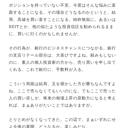
ポジションを持っていない不安。今度はそんな悩みに直
面することになる。その場合どうなるのかというと、結
局、高値を買い直すことになる。純粋無垢に。あるいは
REITとか、他の似たような投資信託を勧められるまま
に、買いに行くのかもしれませんが。
その行為が、銀行のビジネスチャンスにつながる。銀行
の支店リテール部分は、大喜びですよね。頼みもしない
のに、素人の個人投資家の方から、売り買いを申し出て
くれる。これで銀行に、手数料が入る。
こういう局面は結局、玉を寝かした方が勝ちなんですよ
ね。ここで売らなくてもいいのにな。でもここで売った
人の買い戻しが、将来の相場上昇の原動力になると考え
れば、まぁありがたいことではありますが。
とりとめがなくなってきた。この辺で。まぁいずれにせ
よ今後の展開、どうなるか。楽しみだな。