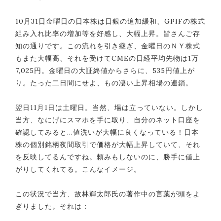
10月31日金曜日の日本株は日銀の追加緩和、GPIFの株式
組み入れ比率の増加等を好感し、大幅上昇。皆さんご存
知の通りです。この流れを引き継ぎ、金曜日のＮＹ株式
もまた大幅高、それを受けてCMEの日経平均先物は1万
7,025円。金曜日の大証終値からさらに、535円値上が
り。たった二日間にせよ、もの凄い上昇相場の連鎖。
翌日11月1日は土曜日。当然、場は立っていない。しかし
当方、なにげにスマホを手に取り、自分のネット口座を
確認してみると…値洗いが大幅に良くなっている！日本
株の個別銘柄夜間取引で価格が大幅上昇していて、それ
を反映してるんですね。頼みもしないのに、勝手に値上
がりしてくれてる。こんなイメージ。
この状況で当方、故林輝太郎氏の著作中の言葉が頭をよ
ぎりました。それは：