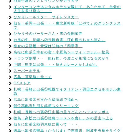
羽田空港のＪＡＬラウンジがガラガラ
インターコンチネンタルホテル大阪にて。あらためて、自分の
人生を振り返る・・・
ひかりレールスター・サイレンスカー
仙台・盛岡へ出張・・・東北新幹線「はやて」のグランクラス
で
ひかり号のパーサーさん・雪の金剛峯寺
台風の中、長崎へ②長崎市電、江山楼のちゃんぽん。
幸せの居酒屋・青森は弘前の「四季亭」
高松に出張②幸せの宿：小豆島シーサイドホテル・松風
トランプ劇場・・・銀行株、今度こそ相場になるのか？
下関・熊本に出張・・・焼きカレーとかしわめし
スーパーホテル
広島・可部線に乗って
OKストア
札幌・長崎と出張①札幌でイタリアン・羽田エクセルホテル東
急
広島に出張②三次から福塩線で福山へ
低位高配当利回り銘柄スクリーニング
札幌・長崎へ出張②江山楼の皿うどんとハウステンボス
徳島・高松に出張①徳島ラーメンを食し、かの眉山へ上る
仙台に出張②陸羽東線に乗って・・・
徳島へ出張④鴨島（かもじま）で吉野川、阿波中央橋をサイク