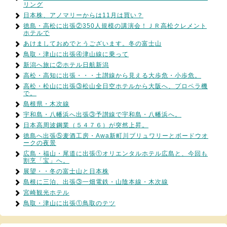
リング
日本株、アノマリーからは11月は買い？
徳島・高松に出張②350人規模の講演会！ＪＲ高松クレメント
ホテルで
あけましておめでとうございます。冬の富士山
鳥取・津山に出張④津山線に乗って
新潟へ旅に②ホテル日航新潟
高松・高知に出張・・・土讃線から見える大歩危・小歩危。
高松・松山に出張③松山全日空ホテルから大阪へ、プロペラ機
で。
島根県・木次線
宇和島・八幡浜へ出張③予讃線で宇和島・八幡浜へ。
日本高周波鋼業（５４７６）が突然上昇。
徳島へ出張⑤麦酒工房・Awa新町川ブリュワリーとボードウオ
ークの夜景
広島・福山・尾道に出張①オリエンタルホテル広島と、今回も
割烹「宝」へ。
展望・・冬の富士山と日本株
島根に三泊、出張③一畑電鉄・山陰本線・木次線
宮崎観光ホテル
鳥取・津山に出張①鳥取のテツ