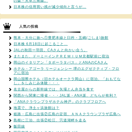
の森・天草三角線。
日本株の信用買い残が減少傾向と言うが…
人気の投稿
熊本・大分に旅へ①豊肥本線と臼杵・五嶋(ごしま)旅館
日本株 6月18日に起こること…
JALの秋田ー羽田。CAさんと向かい合う。
またまた、ドーミーインＰＲＥＭＩＵＭ京都駅前に宿泊
岡山のイタリアン「タボーラタパス」とANAのCAさん
ホテル・アゴーラ リージェンシー 堺のエグゼクティブ・フロ
アに宿泊
岡山国際ホテル（旧ホテルオークラ岡山）に宿泊。「おもてな
し」をしみじみ体験・・・
名古屋からの新幹線では、矢場とん弁当を食す
関西から関東に帰省・・・JAL派・ANA派、どちらが有利？
「ANAクラウンプラザホテル神戸」のクラブフロアへ
地震で、浄土ヶ浜旅館は？
姫路・広島に出張②広島の定宿、ＡＮＡクラウンプラザ広島へ
島根に三泊、出張②松江、宍道湖畔を走る
飯田線