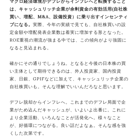
マクロ経済環境がデフレからインフレへと転換すること
は、キャッシュリッチ企業が余剰資金の有効活用(自社株
買い、増配、M&A、設備投資）に乗り出すインセンティ
ブになる。
実際、今年の実績で見ても、自社株買いの設
定金額や増配発表企業数は着実に増加する形となった。
ROE重視の潮流が強まる中では、この傾向がより強固に
なると見込まれる。
確かにその通りでしょうね。となると今後の日本株の買
い主体として期待できるのは、外人投資家、国内投資
家、日銀、GPIFなどに加えて、キャッシュリッチ企業の
自社株買いも。そんな理解でいいんだろなと思います。
デフレ脱却からインフレへ。これまでのデフレ局面で企
業がため込んだキャッシュが、いよいよ出番に。これに
より企業活動、いろんなことが活発化へ。様々なこと
が、好循環につながる。良い話だよなぁ。そんな感を強
くした次第です。