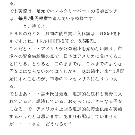
る。
でも実際は、足元でのマネタリーベースの増加ピッチ
は、
毎月7兆円程度
で進んでいる模様です。
・・・と、待てよ。
ＦＲＢのＱＥ３、月間の債券買い入れ額は、月850億ド
ルですよね。1ドル100円換算で、
8.5兆円。
これだと・・・アメリカがQE3縮小を始めない限り、市
場への資金供給額の点で、日本はアメリカに負けてるこ
とになる。となると、このままでは、これまでのような
円安にはならないのでは？しかも、QE3縮小、来年3月開
始にずれこむのが、市場のコンセンサスになりつつあ
る。
でもまあ・・・黒田氏は最近、追加的な緩和も視野に入
れていると、講演している。おそらくは、さらなる円安
になるまで、アメリカを上回る追加的な資金供給を実施
するハラだとは思います。あまり心配はしていません
が・・・・さあ、どうなるか？