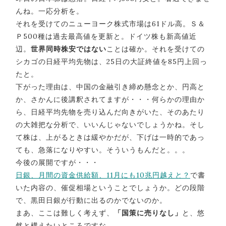
んね。一応分析を。
それを受けてのニューヨーク株式市場は61ドル高。Ｓ＆
Ｐ500種は過去最高値を更新と。ドイツ株も新高値近
辺。
世界同時株安ではない
ことは確か。それを受けての
シカゴの日経平均先物は、25日の大証終値を85円上回っ
たと。
下がった理由は、中国の金融引き締め懸念とか、円高と
か、さかんに後講釈されてますが・・・何らかの理由か
ら、日経平均先物を売り込んだ向きがいた、そのあたり
の大雑把な分析で、いいんじゃないでしょうかね。そし
て株は、上がるときは緩やかだが、下げは一時的であっ
ても、急落になりやすい。そういうもんだと。。。
今後の展開ですが・・・
日銀、月間の資金供給額、11月にも10兆円越えと？
で書
いた内容の、催促相場ということでしょうか。どの段階
で、黒田日銀が行動に出るのかでないのか。
まあ、ここは難しく考えず、
「国策に売りなし」
と、悠
然と構えたいところですな。