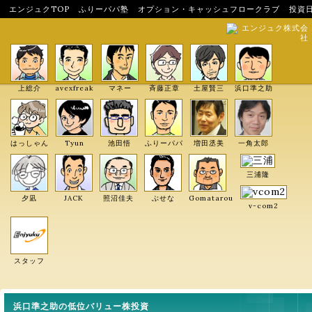
エンジュクTOP
ふりーパパ塾
オプション・キャッシュフロークラブ
投資
エンジュク株式会
社
上総介
avexfreak
マネー
斉藤正章
土屋賢三
浜口準之助
はっしゃん
Tyun
池田悟
ふりーパパ
増田丞美
一角太郎
三浦隆
夕凪
JACK
照沼佳夫
ぶせな
Gomatarou
v-com2
スタッフ
浜口準之助の低位バリュー株投資