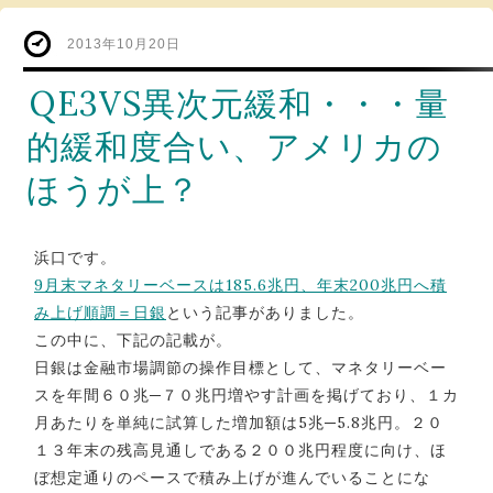
2013年10月20日
QE3VS異次元緩和・・・量
的緩和度合い、アメリカの
ほうが上？
浜口です。
9月末マネタリーベースは185.6兆円、年末200兆円へ積
み上げ順調＝日銀
という記事がありました。
この中に、下記の記載が。
日銀は金融市場調節の操作目標として、マネタリーベー
スを年間６０兆─７０兆円増やす計画を掲げており、１カ
月あたりを単純に試算した増加額は5兆─5.8兆円。２０
１３年末の残高見通しである２００兆円程度に向け、ほ
ぼ想定通りのペースで積み上げが進んでいることにな