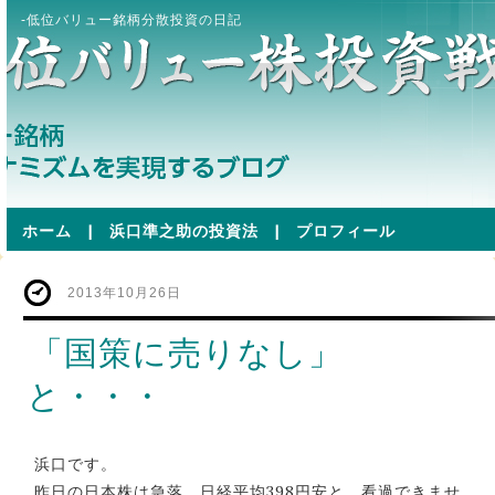
-低位バリュー銘柄分散投資の日記
ホーム
|
浜口準之助の投資法
|
プロフィール
2013年10月26日
「国策に売りなし」
と・・・
浜口です。
昨日の日本株は急落。日経平均398円安と。看過できませ