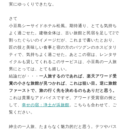
実にゆっくりできたな。
さて
小豆島シーサイドホテル松風。期待通り、とても気持ち
よく過ごせた。建物全体は、古い旅館と民宿を足して2で
割ったぐらいのイメージだが、これまで書いたとおり、
匠の技と美味しい食事と宿の方のバツグンのホスピタリ
ティで、気持ちよく過ごせた。あとこの宿は、レンタサ
イクルも貸してくれるこのサービスは、小豆島の一人旅
男にとっては、とても嬉しい。
結論だが・・・
一人旅するのであれば、楽天アワード受
賞の小さな旅館が見つかれば、これは狙い目。逆に旅館
ファーストで、旅の行く先を決めるのもありだと思う。
これは貴重なアドバイスですぞ。アワード受賞宿の例と
して、
幸せの宿：浄土が浜旅館
。こちらも合わせて、ご
覧ください。
紳士の一人旅、たまらなく魅力的だと思う。テツやバス