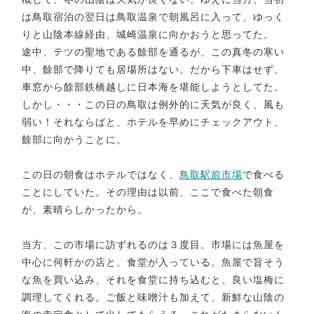
は鳥取宿泊の翌日は鳥取温泉で朝風呂に入って、ゆっく
りと山陰本線経由、城崎温泉に向かおうと思ってた。
途中、テツの聖地である餘部を通るが、この真冬の寒い
中、餘部で降りても居場所はない。だから下車はせず、
車窓から餘部鉄橋越しに日本海を堪能しようとしてた。
しかし・・・この日の鳥取は例外的に天気が良く、風も
弱い！それならばと、ホテルを早めにチェックアウト、
餘部に向かうことに。
この日の朝食はホテルではなく、
鳥取駅前市場
で食べる
ことにしていた。その理由は以前、ここで食べた朝食
が、素晴らしかったから。
当方、この市場に訪ずれるのは３度目。市場には魚屋を
中心に何軒かの店と、食堂が入っている。魚屋で旨そう
な魚を買い込み、それを食堂に持ち込むと、良い塩梅に
調理してくれる。ご飯と味噌汁も加えて、新鮮な山陰の