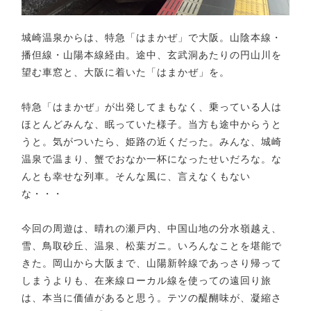
城崎温泉からは、特急「はまかぜ」で大阪。山陰本線・
播但線・山陽本線経由。途中、玄武洞あたりの円山川を
望む車窓と、大阪に着いた「はまかぜ」を。
特急「はまかぜ」が出発してまもなく、乗っている人は
ほとんどみんな、眠っていた様子。当方も途中からうと
うと。気がついたら、姫路の近くだった。みんな、城崎
温泉で温まり、蟹でおなか一杯になったせいだろな。な
んとも幸せな列車。そんな風に、言えなくもない
な・・・
今回の周遊は、晴れの瀬戸内、中国山地の分水嶺越え、
雪、鳥取砂丘、温泉、松葉ガニ。いろんなことを堪能で
きた。岡山から大阪まで、山陽新幹線であっさり帰って
しまうよりも、在来線ローカル線を使っての遠回り旅
は、本当に価値があると思う。テツの醍醐味が、凝縮さ