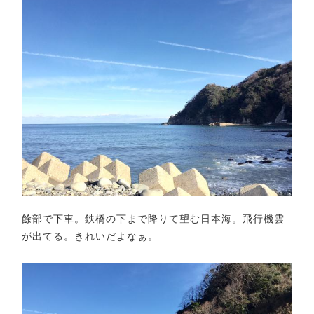
餘部で下車。鉄橋の下まで降りて望む日本海。飛行機雲
が出てる。きれいだよなぁ。