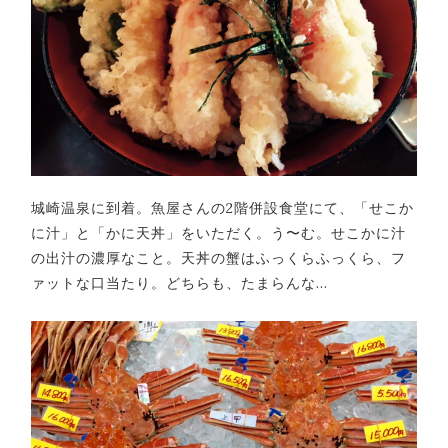
城崎温泉に到着。魚屋さんの2階併設食堂にて、「せこか
に汁」と「かに天丼」をいただく。う〜む。せこかに汁
の出汁の濃厚なこと。天丼の蟹はふっくらふっくら、フ
ァットな口当たり。どちらも、たまらんな…