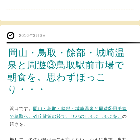
2016年3月6日
岡山・鳥取・餘部・城崎温
泉と周遊③鳥取駅前市場で
朝食を。思わずほっこ
り・・・
浜口です。
岡山・鳥取・餘部・城崎温泉と周遊②因美線
で鳥取へ。砂丘散策の後で、サバのしゃぶしゃぶを。
の
続きを。
概して、冬の山陰は天気が良くない。ゆえに当方、当初