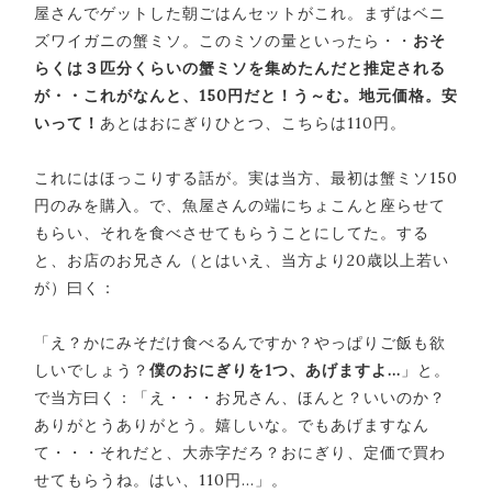
屋さんでゲットした朝ごはんセットがこれ。まずはベニ
ズワイガニの蟹ミソ。このミソの量といったら・・
おそ
らくは３匹分くらいの蟹ミソを集めたんだと推定される
が・・これがなんと、150円だと！う～む。地元価格。安
いって！
あとはおにぎりひとつ、こちらは110円。
これにはほっこりする話が。実は当方、最初は蟹ミソ150
円のみを購入。で、魚屋さんの端にちょこんと座らせて
もらい、それを食べさせてもらうことにしてた。する
と、お店のお兄さん（とはいえ、当方より20歳以上若い
が）曰く：
「え？かにみそだけ食べるんですか？やっぱりご飯も欲
しいでしょう？
僕のおにぎりを1つ、あげますよ…
」と。
で当方曰く：「え・・・お兄さん、ほんと？いいのか？
ありがとうありがとう。嬉しいな。でもあげますなん
て・・・それだと、大赤字だろ？おにぎり、定価で買わ
せてもらうね。はい、110円…」。