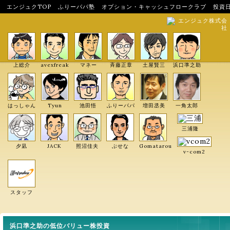
エンジュクTOP
ふりーパパ塾
オプション・キャッシュフロークラブ
投資
エンジュク株式会
社
上総介
avexfreak
マネー
斉藤正章
土屋賢三
浜口準之助
はっしゃん
Tyun
池田悟
ふりーパパ
増田丞美
一角太郎
三浦隆
夕凪
JACK
照沼佳夫
ぶせな
Gomatarou
v-com2
スタッフ
浜口準之助の低位バリュー株投資