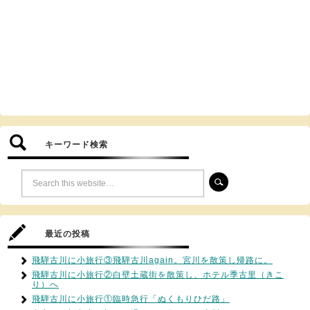
キーワード検索
最近の投稿
飛騨古川に小旅行③飛騨古川again。宮川を散策し帰路に。
飛騨古川に小旅行②白壁土蔵街を散策し、ホテル季古里（きこ
り）へ
飛騨古川に小旅行①臨時急行「ぬくもりひだ路」