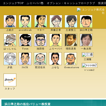
エンジュクTOP
ふりーパパ塾
オプション・キャッシュフロークラブ
投資
エンジュク株式会
社
上総介
avexfreak
マネー
斉藤正章
土屋賢三
浜口準之助
はっしゃん
Tyun
池田悟
ふりーパパ
増田丞美
一角太郎
三浦隆
夕凪
JACK
照沼佳夫
ぶせな
Gomatarou
v-com2
スタッフ
浜口準之助の低位バリュー株投資