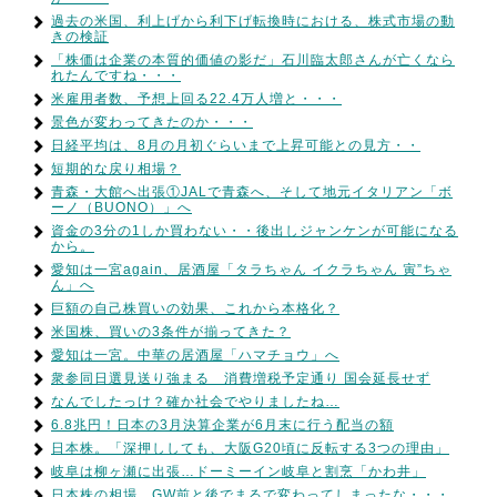
過去の米国、利上げから利下げ転換時における、株式市場の動
きの検証
「株価は企業の本質的価値の影だ」石川臨太郎さんが亡くなら
れたんですね・・・
米雇用者数、予想上回る22.4万人増と・・・
景色が変わってきたのか・・・
日経平均は、8月の月初ぐらいまで上昇可能との見方・・
短期的な戻り相場？
青森・大館へ出張①JALで青森へ、そして地元イタリアン「ボ
ーノ（BUONO）」へ
資金の3分の1しか買わない・・後出しジャンケンが可能になる
から。
愛知は一宮again、居酒屋「タラちゃん イクラちゃん 寅”ちゃ
ん」へ
巨額の自己株買いの効果、これから本格化？
米国株、買いの3条件が揃ってきた？
愛知は一宮。中華の居酒屋「ハマチョウ」へ
衆参同日選見送り強まる 消費増税予定通り 国会延長せず
なんでしたっけ？確か社会でやりましたね…
6.8兆円！日本の3月決算企業が6月末に行う配当の額
日本株。「深押ししても、大阪G20頃に反転する3つの理由」
岐阜は柳ヶ瀬に出張…ドーミーイン岐阜と割烹「かわ井」
日本株の相場、GW前と後でまるで変わってしまったな・・・