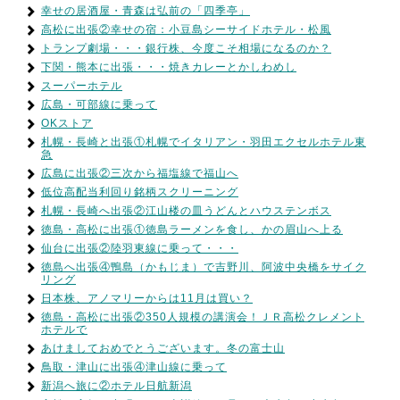
幸せの居酒屋・青森は弘前の「四季亭」
高松に出張②幸せの宿：小豆島シーサイドホテル・松風
トランプ劇場・・・銀行株、今度こそ相場になるのか？
下関・熊本に出張・・・焼きカレーとかしわめし
スーパーホテル
広島・可部線に乗って
OKストア
札幌・長崎と出張①札幌でイタリアン・羽田エクセルホテル東
急
広島に出張②三次から福塩線で福山へ
低位高配当利回り銘柄スクリーニング
札幌・長崎へ出張②江山楼の皿うどんとハウステンボス
徳島・高松に出張①徳島ラーメンを食し、かの眉山へ上る
仙台に出張②陸羽東線に乗って・・・
徳島へ出張④鴨島（かもじま）で吉野川、阿波中央橋をサイク
リング
日本株、アノマリーからは11月は買い？
徳島・高松に出張②350人規模の講演会！ＪＲ高松クレメント
ホテルで
あけましておめでとうございます。冬の富士山
鳥取・津山に出張④津山線に乗って
新潟へ旅に②ホテル日航新潟