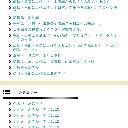
高松・高知に出張・・・土讃線から見える大歩危・小歩危。
高松・松山に出張③松山全日空ホテルから大阪へ、プロペラ機
で。
島根県・木次線
宇和島・八幡浜へ出張③予讃線で宇和島・八幡浜へ。
日本高周波鋼業（５４７６）が突然上昇。
徳島へ出張⑤麦酒工房・Awa新町川ブリュワリーとボードウオ
ークの夜景
広島・福山・尾道に出張①オリエンタルホテル広島と、今回も
割烹「宝」へ。
展望・・冬の富士山と日本株
島根に三泊、出張③一畑電鉄・山陰本線・木次線
宮崎観光ホテル
鳥取・津山に出張①鳥取のテツ
カテゴリー
その他・お知らせ
グルメ・ホテル・テツ2010
グルメ・ホテル・テツ2011
グルメ・ホテル・テツ2012
グルメ・ホテル・テツ2013