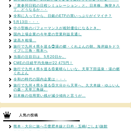
「衆参同日戦の日程シミュレーション」と。日本株、胸突き八
丁。どうなるか・・
令和に入ってから、日銀のETFの買いっぷりがイマイチ？
5月13日・・・
中小型株のパフォーマンスが相対優位になるとき。
国内上場企業の今年度の営業利益見通し
波高き相場…
旅行で九州４県を巡る⓻湯の郷・くれよんの朝。海岸線をドラ
イブし三角・熊本へ
当面の注目日は、5月20日か。
CMEの日経平均先物が22,475円！
旅行で九州４県を巡る⑥素晴らしいな。天草下田温泉・湯の郷
くれよん
令和の時代の国内企業は・・・
旅行で九州４県を巡る⑤大分から天草へ。久大本線・ゆふいん
の森・天草三角線。
日本株の信用買い残が減少傾向と言うが…
人気の投稿
熊本・大分に旅へ①豊肥本線と臼杵・五嶋(ごしま)旅館