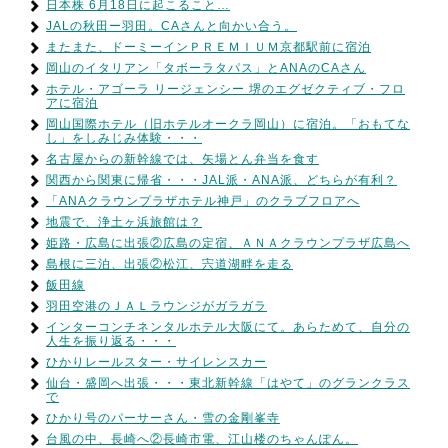
日本株 6月18日に起こること…
JALの秋田ー羽田。CAさんと向かい合う。
またまた、ドーミーインＰＲＥＭＩＵＭ京都駅前に宿泊
岡山のイタリアン「タボーラタパス」とANAのCAさん
ホテル・アゴーラ リージェンシー 堺のエグゼクティブ・フロ
アに宿泊
岡山国際ホテル（旧ホテルオークラ岡山）に宿泊。「おもてな
し」をしみじみ体験・・・
名古屋からの新幹線では、矢場とん弁当を食す
関西から関東に帰省・・・JAL派・ANA派、どちらが有利？
「ANAクラウンプラザホテル神戸」のクラブフロアへ
地震で、浄土ヶ浜旅館は？
姫路・広島に出張②広島の定宿、ＡＮＡクラウンプラザ広島へ
島根に三泊、出張②松江、宍道湖畔を走る
飯田線
羽田空港のＪＡＬラウンジがガラガラ
インターコンチネンタルホテル大阪にて。あらためて、自分の
人生を振り返る・・・
ひかりレールスター・サイレンスカー
仙台・盛岡へ出張・・・東北新幹線「はやて」のグランクラス
で
ひかり号のパーサーさん・雪の金剛峯寺
台風の中、長崎へ②長崎市電、江山楼のちゃんぽん。