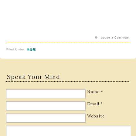
Leave a Comment
Filed Under:
未分類
Speak Your Mind
Name
*
Email
*
Website