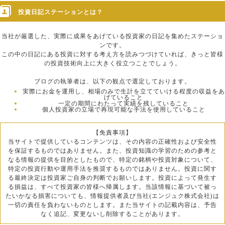
投資日記ステーションとは？
当社が厳選した、実際に成果をあげている投資家の日記を集めたステーショ
ンです。
この中の日記にある投資に対する考え方を読みつづけていれば、きっと皆様
の投資技術向上に大きく役立つことでしょう。
ブログの執筆者は、以下の観点で選定しております。
実際にお金を運用し、相場のみで生計を立てていける程度の収益をあ
げていること
一定の期間にわたって実績を残していること
個人投資家の立場で再現可能な手法を使用していること
【免責事項】
当サイトで提供しているコンテンツは、その内容の正確性および安全性
を保証するものではありません。また、投資知識の学習のための参考と
なる情報の提供を目的としたもので、特定の銘柄や投資対象について、
特定の投資行動や運用手法を推奨するものではありません。投資に関す
る最終決定は投資家ご自身の判断でお願いします。投資によって発生す
る損益は、すべて投資家の皆様へ帰属します。当該情報に基づいて被っ
たいかなる損害についても、情報提供者及び当社(エンジュク株式会社)は
一切の責任を負わないものとします。また当サイトの記載内容は、予告
なく追記、変更ないし削除することがあります。