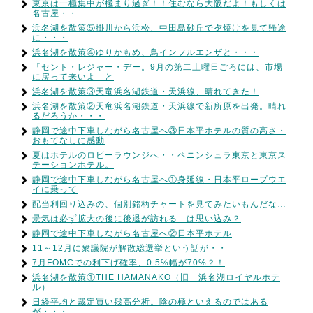
東京は一極集中が極まり過ぎ！！住むなら大阪だよ！もしくは
名古屋・・
浜名湖を散策⑤掛川から浜松、中田島砂丘で夕焼けを見て帰途
に・・・
浜名湖を散策④ゆりかもめ、鳥インフルエンザと・・・
「セント・レジャー・デー。9月の第二土曜日ごろには、市場
に戻って来いよ」と
浜名湖を散策③天竜浜名湖鉄道・天浜線、晴れてきた！
浜名湖を散策②天竜浜名湖鉄道・天浜線で新所原を出発。晴れ
るだろうか・・・
静岡で途中下車しながら名古屋へ③日本平ホテルの質の高さ・
おもてなしに感動
夏はホテルのロビーラウンジへ・・ペニンシュラ東京と東京ス
テーションホテル。
静岡で途中下車しながら名古屋へ①身延線・日本平ロープウエ
イに乗って
配当利回り込みの、個別銘柄チャートを見てみたいもんだな…
景気は必ず拡大の後に後退が訪れる…は思い込み？
静岡で途中下車しながら名古屋へ②日本平ホテル
11～12月に衆議院が解散総選挙という話が・・
7月FOMCでの利下げ確率、0.5%幅が70%？！
浜名湖を散策①THE HAMANAKO（旧 浜名湖ロイヤルホテ
ル）
日経平均と裁定買い残高分析。陰の極といえるのではある
が・・・