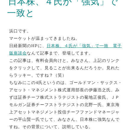
日本株、４氏が「強気」で
一致と
浜口です。
マーケットが温まってきましたね。
日経新聞のHPに、
日本株、４氏が「強気」で一致 電子
版座談会
なんて記事まで、登場してます。
この記事は、有料会員向けと。みなさん、上記のリンク
をクリックして、見ることが出来るんだろうか。見れた
らラッキー、ですね？（笑）
ちなみにこの4氏というのは、ゴールドマン・サックス・
アセット・マネジメント株式運用部長の伊藤浩之氏、み
ずほ証券チーフ株式ストラテジストの菊地正俊氏、ＪＰ
モルガン証券チーフストラテジストの北野一氏、東京海
上アセットマネジメント投信チーフファンドマネージャ
ーの平山賢一氏でして、みなさん、日本株に強気なんで
すね。その背景について、説明している。