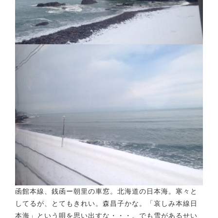
函館本線、銭函ー朝里の車窓。北海道の日本海。寒々と
してるが、とてもきれい。森昌子かな。「哀しみ本線日
本海」という唄を思い出すな・・・。でも雪があるせい