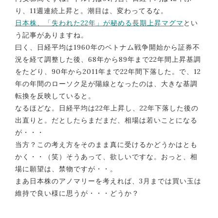
り、11週連続上昇と。潮目は、変わってるな。
日本株、「失われた22年」が秘める長期上昇マグマ
とい
う記事がありますね。
曰く、日経平均は1960年のベトナム戦争開始から証券不
況を経て調整した後、68年から89年まで22年間上昇基調
をたどり、90年から2011年まで22年間下落した。で、12
年の年間のローソク足が陽線となったのは、大きな基調
転換を反映していると。
なるほどな。日経平均は22年上昇し、22年下落した後の
出直りと。だとしたらまだまだ、相場は若いことになる
が・・・
当方？この考え方をそのまま真に受けるかどうかはとも
かく・・（笑）そうあって、欲しいですな。おっと、相
場に願望は、禁物ですが・・。
まあ日本株のアノマリーを考えれば、3月までは買い玉は
維持で良い様に思うが・・・どうか？