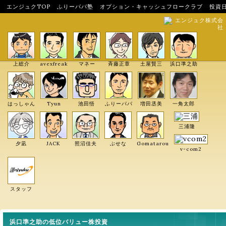
エンジュクTOP
ふりーパパ塾
オプション・キャッシュフロークラブ
投資
エンジュク株式会
社
上総介
avexfreak
マネー
斉藤正章
土屋賢三
浜口準之助
はっしゃん
Tyun
池田悟
ふりーパパ
増田丞美
一角太郎
三浦隆
夕凪
JACK
照沼佳夫
ぶせな
Gomatarou
v-com2
スタッフ
浜口準之助の低位バリュー株投資