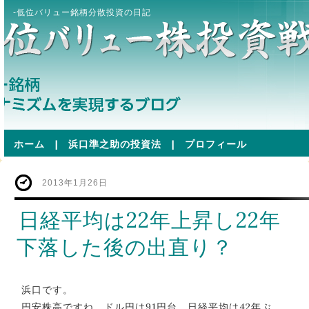
-低位バリュー銘柄分散投資の日記
ホーム
|
浜口準之助の投資法
|
プロフィール
2013年1月26日
日経平均は22年上昇し22年
下落した後の出直り？
浜口です。
円安株高ですね。ドル円は91円台、日経平均は42年ぶ