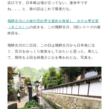
浜口です。日本株は場が立ってない。連休中です
ね。。。と、旅の話はこれで最後だな。
飛騨古川に小旅行②白壁土蔵街を散策し、ホテル季古里
（きこり）へ
の続きを。この飛騨古川、3回シリーズの最
終回を。
飛騨古川の二日目。この日は飛騨古川から日本海に注
ぐ、宮川をゆっくり散策をしてみたいと思った。果たし
て、期待を上回る綺麗さに心を奪われたな。写真を。