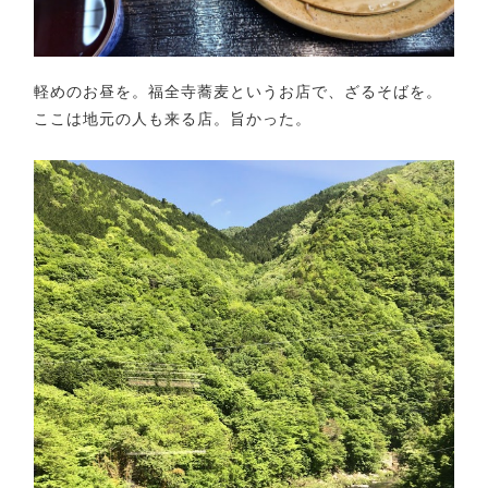
軽めのお昼を。福全寺蕎麦というお店で、ざるそばを。
ここは地元の人も来る店。旨かった。