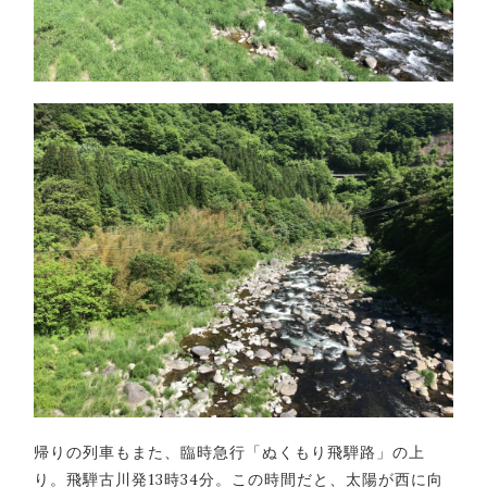
帰りの列車もまた、臨時急行「ぬくもり飛騨路」の上
り。飛騨古川発13時34分。この時間だと、太陽が西に向