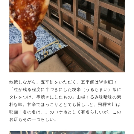
散策しながら、五平餅をいただく。五平餅はWiki曰く
「粒が残る程度に半づきにした粳米（うるちまい）飯に
タレをつけ、串焼きにしたもの」山椒くるみ味噌味の素
朴な味。甘辛でほっこりととても旨し…と、飛騨古川は
映画「君の名は。」のロケ地として有名らしいが、この
お店もその一つらしい。