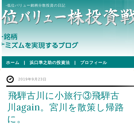
-低位バリュー銘柄分散投資の日記
ホーム
|
浜口準之助の投資法
|
プロフィール
2019年9月23日
飛騨古川に小旅行③飛騨古
川again。宮川を散策し帰路
に。