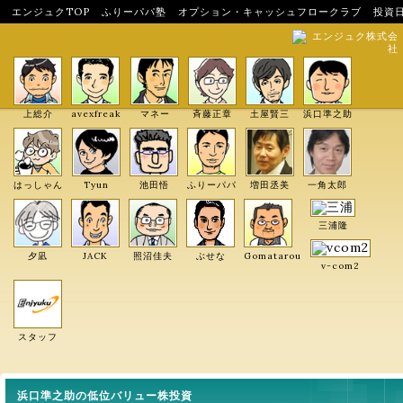
エンジュクTOP
ふりーパパ塾
オプション・キャッシュフロークラブ
投資
エンジュク株式会
社
上総介
avexfreak
マネー
斉藤正章
土屋賢三
浜口準之助
はっしゃん
Tyun
池田悟
ふりーパパ
増田丞美
一角太郎
三浦隆
夕凪
JACK
照沼佳夫
ぶせな
Gomatarou
v-com2
スタッフ
浜口準之助の低位バリュー株投資