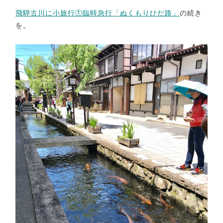
飛騨古川に小旅行①臨時急行「ぬくもりひだ路」
の続き
を。