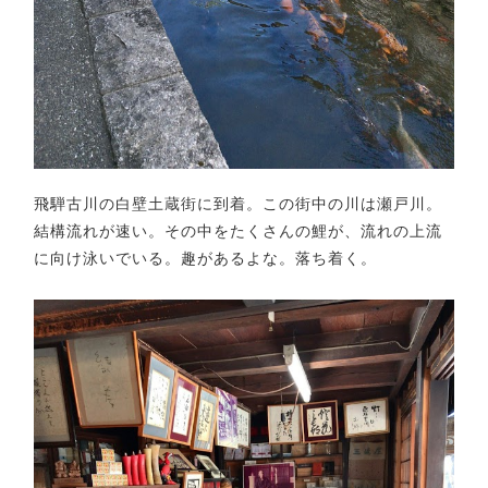
飛騨古川の白壁土蔵街に到着。この街中の川は瀬戸川。
結構流れが速い。その中をたくさんの鯉が、流れの上流
に向け泳いでいる。趣があるよな。落ち着く。