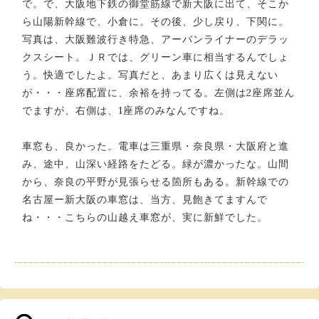
で。で、大阪地下鉄の御堂筋線で新大阪に出て、そこか
ら山陽新幹線で、小倉に。その後、少し戻り、下関に。
写真は、大阪難波行き特急、アーバンライナーのデラッ
クスシート。ＪＲでは、グリーン車に相当するんでしょ
う。快適でしたよ。写真だと、あまり広くは見えない
が・・・座席配置に、余裕を持ってる。左側は2座席並ん
でますが、右側は、1座席のみなんですね。
車窓も、良かった。電車は三重県・奈良県・大阪府と進
み、途中、山深い経路をたどる。緑が濃かったな。山間
から、奈良の平野が見張らせる箇所もある。新幹線での
名古屋ー新大阪の車窓は、当方、見飽きてますんで
ね・・・こちらの山越え車窓が、実に新鮮でした。