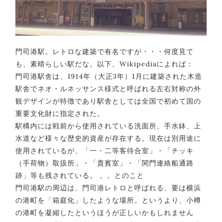
門司港駅。レトロな建築で有名ですが・・・何度見て
も、素晴らしい駅だな。以下、Wikipediaによれば：
門司港駅舎は、1914年（大正3年）1月に建築された木造
駅舎でネオ・ルネッサンス様式と呼ばれる左右対称の外
観デザインが特徴であり駅舎としては全国で初めて国の
重要文化財に指定された。
駅構内には戦前から使用されている洗面所、手水鉢、上
水道など様々な歴史的資産が存在する。現在は別用途に
使用されているが、「一・二等客待合室」・「チッキ
（手荷物）取扱所」・「貴賓室」・「関門連絡船通路
跡」等も残されている。 。。とのこと
門司港駅の周辺は、門司港レトロと呼ばれる、要は横浜
の港町を「箱庭化」したような場所。というより、小樽
の港町を凝縮したというほうが正しいかもしれません