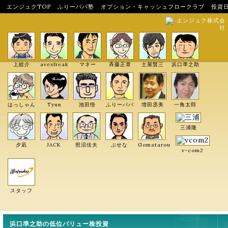
エンジュクTOP
ふりーパパ塾
オプション・キャッシュフロークラブ
投資
エンジュク株式会
社
上総介
avexfreak
マネー
斉藤正章
土屋賢三
浜口準之助
はっしゃん
Tyun
池田悟
ふりーパパ
増田丞美
一角太郎
三浦隆
夕凪
JACK
照沼佳夫
ぶせな
Gomatarou
v-com2
スタッフ
浜口準之助の低位バリュー株投資