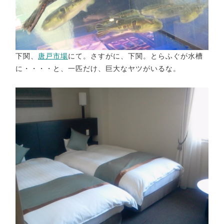
下関、
唐戸市場
にて。さすがに、下関。とらふぐが水槽
に・・・・と、一匹だけ、巨大なヤツがいるな。