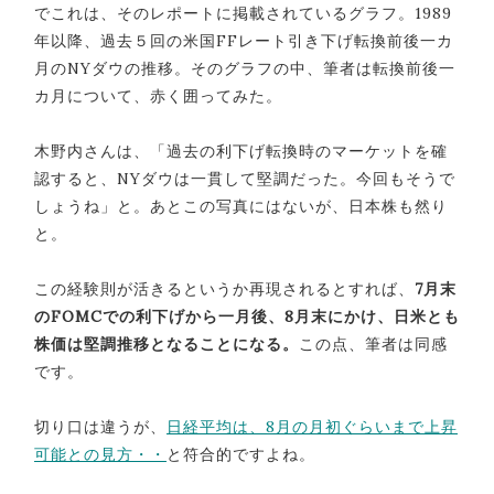
でこれは、そのレポートに掲載されているグラフ。1989
年以降、過去５回の米国FFレート引き下げ転換前後一カ
月のNYダウの推移。そのグラフの中、筆者は転換前後一
カ月について、赤く囲ってみた。
木野内さんは、「過去の利下げ転換時のマーケットを確
認すると、NYダウは一貫して堅調だった。今回もそうで
しょうね」と。あとこの写真にはないが、日本株も然り
と。
この経験則が活きるというか再現されるとすれば、
7月末
のFOMCでの利下げから一月後、8月末にかけ、日米とも
株価は堅調推移となることになる。
この点、筆者は同感
です。
切り口は違うが、
日経平均は、8月の月初ぐらいまで上昇
可能との見方・・
と符合的ですよね。