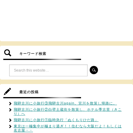
キーワード検索
最近の投稿
飛騨古川に小旅行③飛騨古川again。宮川を散策し帰路に。
飛騨古川に小旅行②白壁土蔵街を散策し、ホテル季古里（きこ
り）へ
飛騨古川に小旅行①臨時急行「ぬくもりひだ路」
東京は一極集中が極まり過ぎ！！住むなら大阪だよ！もしくは
名古屋・・