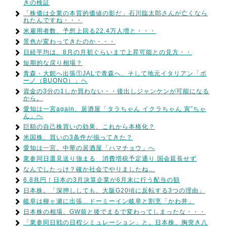
きの検証
「株価は企業の本質的価値の影だ」石川臨太郎さんが亡くなら
れたんですね・・・
米雇用者数、予想上回る22.4万人増と・・・
景色が変わってきたのか・・・
日経平均は、8月の月初ぐらいまで上昇可能との見方・・
短期的な戻り相場？
青森・大館へ出張①JALで青森へ、そして地元イタリアン「ボ
ーノ（BUONO）」へ
資金の3分の1しか買わない・・後出しジャンケンが可能になる
から。
愛知は一宮again、居酒屋「タラちゃん イクラちゃん 寅”ちゃ
ん」へ
巨額の自己株買いの効果、これから本格化？
米国株、買いの3条件が揃ってきた？
愛知は一宮。中華の居酒屋「ハマチョウ」へ
衆参同日選見送り強まる 消費増税予定通り 国会延長せず
なんでしたっけ？確か社会でやりましたね…
6.8兆円！日本の3月決算企業が6月末に行う配当の額
日本株。「深押ししても、大阪G20頃に反転する3つの理由」
岐阜は柳ヶ瀬に出張…ドーミーイン岐阜と割烹「かわ井」
日本株の相場、GW前と後でまるで変わってしまったな・・・
「衆参同日戦の日程シミュレーション」と。日本株、胸突き八