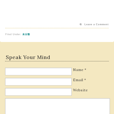
Leave a Comment
Filed Under:
未分類
Speak Your Mind
Name
*
Email
*
Website