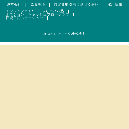
運営会社
|
免責事項
|
特定商取引法に基づく表記
|
採用情報
エンジュクTOP
|
ふりーパパ塾
|
オプション・キャッシュフロークラブ
|
投資日記ステーション
|
2008エンジュク株式会社