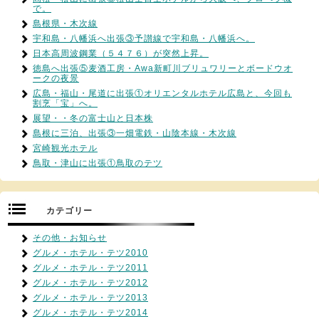
で。
島根県・木次線
宇和島・八幡浜へ出張③予讃線で宇和島・八幡浜へ。
日本高周波鋼業（５４７６）が突然上昇。
徳島へ出張⑤麦酒工房・Awa新町川ブリュワリーとボードウオ
ークの夜景
広島・福山・尾道に出張①オリエンタルホテル広島と、今回も
割烹「宝」へ。
展望・・冬の富士山と日本株
島根に三泊、出張③一畑電鉄・山陰本線・木次線
宮崎観光ホテル
鳥取・津山に出張①鳥取のテツ
カテゴリー
その他・お知らせ
グルメ・ホテル・テツ2010
グルメ・ホテル・テツ2011
グルメ・ホテル・テツ2012
グルメ・ホテル・テツ2013
グルメ・ホテル・テツ2014