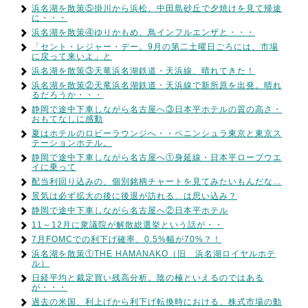
浜名湖を散策⑤掛川から浜松、中田島砂丘で夕焼けを見て帰途
に・・・
浜名湖を散策④ゆりかもめ、鳥インフルエンザと・・・
「セント・レジャー・デー。9月の第二土曜日ごろには、市場
に戻って来いよ」と
浜名湖を散策③天竜浜名湖鉄道・天浜線、晴れてきた！
浜名湖を散策②天竜浜名湖鉄道・天浜線で新所原を出発。晴れ
るだろうか・・・
静岡で途中下車しながら名古屋へ③日本平ホテルの質の高さ・
おもてなしに感動
夏はホテルのロビーラウンジへ・・ペニンシュラ東京と東京ス
テーションホテル。
静岡で途中下車しながら名古屋へ①身延線・日本平ロープウエ
イに乗って
配当利回り込みの、個別銘柄チャートを見てみたいもんだな…
景気は必ず拡大の後に後退が訪れる…は思い込み？
静岡で途中下車しながら名古屋へ②日本平ホテル
11～12月に衆議院が解散総選挙という話が・・
7月FOMCでの利下げ確率、0.5%幅が70%？！
浜名湖を散策①THE HAMANAKO（旧 浜名湖ロイヤルホテ
ル）
日経平均と裁定買い残高分析。陰の極といえるのではある
が・・・
過去の米国、利上げから利下げ転換時における、株式市場の動