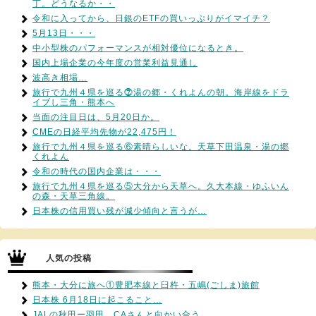
丁。どうなるか・・
令和に入ってから、日銀のETFの買いっぷりがイマイチ？
5月13日・・・
中小型株のパフォーマンスが相対優位になるとき。
国内上場企業の今年度の営業利益見通し
波高き相場…
旅行で九州４県を巡る⓻湯の郷・くれよんの朝。海岸線をドラ
イブし三角・熊本へ
当面の注目日は、5月20日か。
CMEの日経平均先物が22,475円！
旅行で九州４県を巡る⑥素晴らしいな。天草下田温泉・湯の郷
くれよん
令和の時代の国内企業は・・・
旅行で九州４県を巡る⑤大分から天草へ。久大本線・ゆふいん
の森・天草三角線。
日本株の信用買い残が減少傾向と言うが…
人気の投稿
熊本・大分に旅へ①豊肥本線と臼杵・五嶋(ごしま)旅館
日本株 6月18日に起こること…
JALの秋田ー羽田。CAさんと向かい合う。