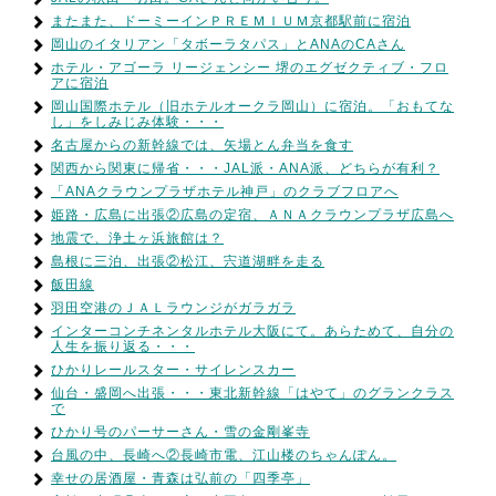
またまた、ドーミーインＰＲＥＭＩＵＭ京都駅前に宿泊
岡山のイタリアン「タボーラタパス」とANAのCAさん
ホテル・アゴーラ リージェンシー 堺のエグゼクティブ・フロ
アに宿泊
岡山国際ホテル（旧ホテルオークラ岡山）に宿泊。「おもてな
し」をしみじみ体験・・・
名古屋からの新幹線では、矢場とん弁当を食す
関西から関東に帰省・・・JAL派・ANA派、どちらが有利？
「ANAクラウンプラザホテル神戸」のクラブフロアへ
姫路・広島に出張②広島の定宿、ＡＮＡクラウンプラザ広島へ
地震で、浄土ヶ浜旅館は？
島根に三泊、出張②松江、宍道湖畔を走る
飯田線
羽田空港のＪＡＬラウンジがガラガラ
インターコンチネンタルホテル大阪にて。あらためて、自分の
人生を振り返る・・・
ひかりレールスター・サイレンスカー
仙台・盛岡へ出張・・・東北新幹線「はやて」のグランクラス
で
ひかり号のパーサーさん・雪の金剛峯寺
台風の中、長崎へ②長崎市電、江山楼のちゃんぽん。
幸せの居酒屋・青森は弘前の「四季亭」