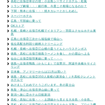
高松に出張②幸せの宿：小豆島シーサイドホテル・松風
トランプ劇場・・・銀行株、今度こそ相場になるのか？
下関・熊本に出張・・・焼きカレーとかしわめし
スーパーホテル
広島・可部線に乗って
OKストア
札幌・長崎と出張①札幌でイタリアン・羽田エクセルホテル東
急
広島に出張②三次から福塩線で福山へ
低位高配当利回り銘柄スクリーニング
札幌・長崎へ出張②江山楼の皿うどんとハウステンボス
徳島・高松に出張①徳島ラーメンを食し、かの眉山へ上る
仙台に出張②陸羽東線に乗って・・・
徳島へ出張④鴨島（かもじま）で吉野川、阿波中央橋をサイク
リング
日本株、アノマリーからは11月は買い？
徳島・高松に出張②350人規模の講演会！ＪＲ高松クレメント
ホテルで
あけましておめでとうございます。冬の富士山
鳥取・津山に出張④津山線に乗って
新潟へ旅に②ホテル日航新潟
高松・高知に出張・・・土讃線から見える大歩危・小歩危。
高松・松山に出張③松山全日空ホテルから大阪へ、プロペラ機