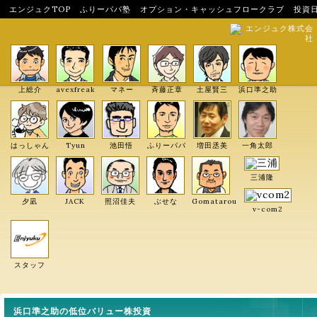
エンジュクTOP
ふりーパパ塾
オプション・キャッシュフロークラブ
投資
エンジュク株式会
社
上総介
avexfreak
マネー
斉藤正章
土屋賢三
浜口準之助
はっしゃん
Tyun
池田悟
ふりーパパ
増田丞美
一角太郎
三浦隆
夕凪
JACK
照沼佳夫
ぶせな
Gomatarou
v-com2
スタッフ
浜口準之助の低位バリュー株投資