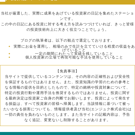
当社が厳選した、実際に成果をあげている投資家の日記を集めたステーショ
ンです。
この中の日記にある投資に対する考え方を読みつづけていれば、きっと皆様
の投資技術向上に大きく役立つことでしょう。
ブログの執筆者は、以下の観点で選定しております。
実際にお金を運用し、相場のみで生計を立てていける程度の収益をあ
げていること
一定の期間にわたって実績を残していること
個人投資家の立場で再現可能な手法を使用していること
【免責事項】
当サイトで提供しているコンテンツは、その内容の正確性および安全性
を保証するものではありません。また、投資知識の学習のための参考と
なる情報の提供を目的としたもので、特定の銘柄や投資対象について、
特定の投資行動や運用手法を推奨するものではありません。投資に関す
る最終決定は投資家ご自身の判断でお願いします。投資によって発生す
る損益は、すべて投資家の皆様へ帰属します。当該情報に基づいて被っ
たいかなる損害についても、情報提供者及び当社(エンジュク株式会社)は
一切の責任を負わないものとします。また当サイトの記載内容は、予告
なく追記、変更ないし削除することがあります。