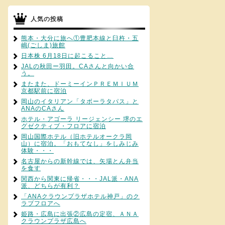
人気の投稿
熊本・大分に旅へ①豊肥本線と臼杵・五
嶋(ごしま)旅館
日本株 6月18日に起こること…
JALの秋田ー羽田。CAさんと向かい合
う。
またまた、ドーミーインＰＲＥＭＩＵＭ
京都駅前に宿泊
岡山のイタリアン「タボーラタパス」と
ANAのCAさん
ホテル・アゴーラ リージェンシー 堺のエ
グゼクティブ・フロアに宿泊
岡山国際ホテル（旧ホテルオークラ岡
山）に宿泊。「おもてなし」をしみじみ
体験・・・
名古屋からの新幹線では、矢場とん弁当
を食す
関西から関東に帰省・・・JAL派・ANA
派、どちらが有利？
「ANAクラウンプラザホテル神戸」のク
ラブフロアへ
姫路・広島に出張②広島の定宿、ＡＮＡ
クラウンプラザ広島へ