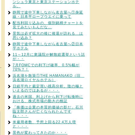
ンシュラ東京と東京ステーションホテ
ル。
静岡で途中下車しながら名古屋へ①身延
線・日本平ロープウエイに乗って
配当利回り込みの、個別銘柄チャートを
見てみたいもんだな…
景気は必ず拡大の後に後退が訪れる…は
思い込み？
静岡で途中下車しながら名古屋へ②日本
平ホテル
11～12月に衆議院が解散総選挙という話
が・・
7月FOMCでの利下げ確率、0.5%幅が
70%？！
浜名湖を散策①THE HAMANAKO（旧
浜名湖ロイヤルホテル）
日経平均と裁定買い残高分析。陰の極と
いえるのではあるが・・・
過去の米国、利上げから利下げ転換時に
おける、株式市場の動きの検証
「株価は企業の本質的価値の影だ」石川
臨太郎さんが亡くなられたんです
ね・・・
米雇用者数、予想上回る22.4万人増
と・・・
景色が変わってきたのか・・・