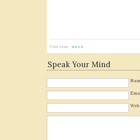
Filed Under:
コメント
Speak Your Mind
Nam
Ema
Web