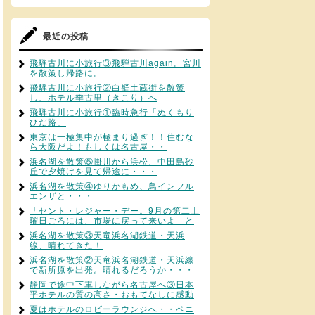
最近の投稿
飛騨古川に小旅行③飛騨古川again。宮川
を散策し帰路に。
飛騨古川に小旅行②白壁土蔵街を散策
し、ホテル季古里（きこり）へ
飛騨古川に小旅行①臨時急行「ぬくもり
ひだ路」
東京は一極集中が極まり過ぎ！！住むな
ら大阪だよ！もしくは名古屋・・
浜名湖を散策⑤掛川から浜松、中田島砂
丘で夕焼けを見て帰途に・・・
浜名湖を散策④ゆりかもめ、鳥インフル
エンザと・・・
「セント・レジャー・デー。9月の第二土
曜日ごろには、市場に戻って来いよ」と
浜名湖を散策③天竜浜名湖鉄道・天浜
線、晴れてきた！
浜名湖を散策②天竜浜名湖鉄道・天浜線
で新所原を出発。晴れるだろうか・・・
静岡で途中下車しながら名古屋へ③日本
平ホテルの質の高さ・おもてなしに感動
夏はホテルのロビーラウンジへ・・ペニ