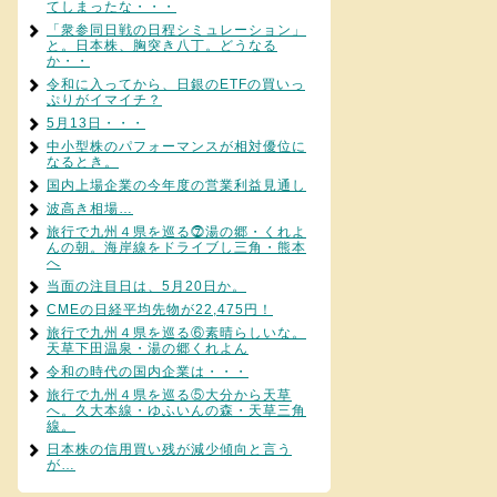
てしまったな・・・
「衆参同日戦の日程シミュレーション」
と。日本株、胸突き八丁。どうなる
か・・
令和に入ってから、日銀のETFの買いっ
ぷりがイマイチ？
5月13日・・・
中小型株のパフォーマンスが相対優位に
なるとき。
国内上場企業の今年度の営業利益見通し
波高き相場…
旅行で九州４県を巡る⓻湯の郷・くれよ
んの朝。海岸線をドライブし三角・熊本
へ
当面の注目日は、5月20日か。
CMEの日経平均先物が22,475円！
旅行で九州４県を巡る⑥素晴らしいな。
天草下田温泉・湯の郷くれよん
令和の時代の国内企業は・・・
旅行で九州４県を巡る⑤大分から天草
へ。久大本線・ゆふいんの森・天草三角
線。
日本株の信用買い残が減少傾向と言う
が…