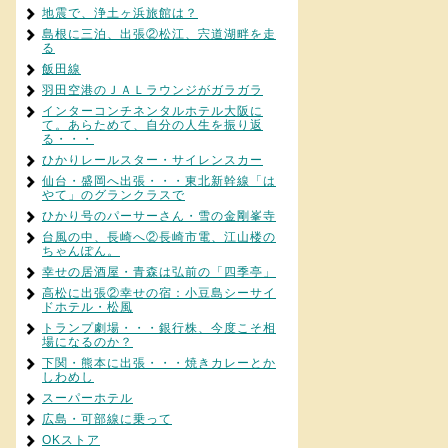
地震で、浄土ヶ浜旅館は？
島根に三泊、出張②松江、宍道湖畔を走
る
飯田線
羽田空港のＪＡＬラウンジがガラガラ
インターコンチネンタルホテル大阪に
て。あらためて、自分の人生を振り返
る・・・
ひかりレールスター・サイレンスカー
仙台・盛岡へ出張・・・東北新幹線「は
やて」のグランクラスで
ひかり号のパーサーさん・雪の金剛峯寺
台風の中、長崎へ②長崎市電、江山楼の
ちゃんぽん。
幸せの居酒屋・青森は弘前の「四季亭」
高松に出張②幸せの宿：小豆島シーサイ
ドホテル・松風
トランプ劇場・・・銀行株、今度こそ相
場になるのか？
下関・熊本に出張・・・焼きカレーとか
しわめし
スーパーホテル
広島・可部線に乗って
OKストア