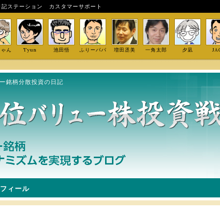
日記ステーション
カスタマーサポート
しゃん
Tyun
池田悟
ふりーパパ
増田丞美
一角太郎
夕凪
JA
ュー銘柄分散投資の日記
フィール