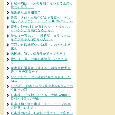
日経平均は、8月の月初ぐらいまで上昇可
能との見方・・
短期的な戻り相場？
青森・大館へ出張①JALで青森へ、そして
地元イタリアン「ボーノ（BUONO）」へ
資金の3分の1しか買わない・・後出しジ
ャンケンが可能になるから。
愛知は一宮again、居酒屋「タラちゃん
イクラちゃん 寅”ちゃん」へ
巨額の自己株買いの効果、これから本格
化？
米国株、買いの3条件が揃ってきた？
愛知は一宮。中華の居酒屋「ハマチョ
ウ」へ
衆参同日選見送り強まる 消費増税予定
通り 国会延長せず
なんでしたっけ？確か社会でやりました
ね…
6.8兆円！日本の3月決算企業が6月末に行
う配当の額
日本株。「深押ししても、大阪G20頃に
反転する3つの理由」
岐阜は柳ヶ瀬に出張…ドーミーイン岐阜
と割烹「かわ井」
日本株の相場、GW前と後でまるで変わっ