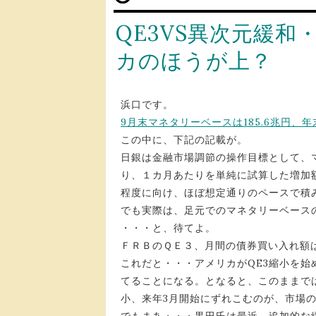
QE3VS異次元緩
カのほうが上？
浜口です。
9月末マネタリーベースは185.6兆円、
この中に、下記の記載が。
日銀は金融市場調節の操作目標として、
り、１カ月あたりを単純に試算した増加額
程度に向け、ほぼ想定通りのペースで積
でも実際は、足元でのマネタリーベース
・・・と、待てよ。
ＦＲＢのＱＥ３、月間の債券買い入れ額は
これだと・・・アメリカがQE3縮小を
てることになる。となると、このままで
小、来年3月開始にずれこむのが、市場