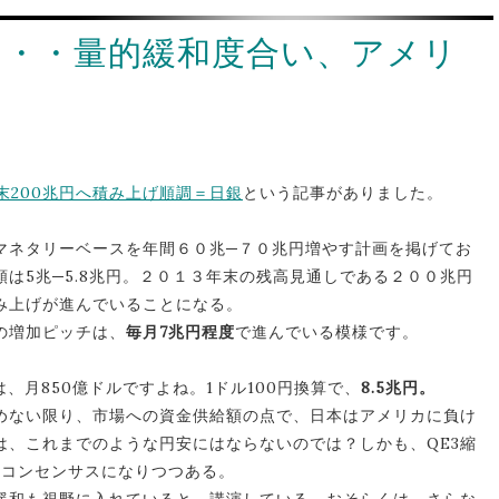
和・・・量的緩和度合い、アメリ
年末200兆円へ積み上げ順調＝日銀
という記事がありました。
マネタリーベースを年間６０兆─７０兆円増やす計画を掲げてお
は5兆─5.8兆円。２０１３年末の残高見通しである２００兆円
み上げが進んでいることになる。
の増加ピッチは、
毎月7兆円程度
で進んでいる模様です。
、月850億ドルですよね。1ドル100円換算で、
8.5兆円。
始めない限り、市場への資金供給額の点で、日本はアメリカに負け
は、これまでのような円安にはならないのでは？しかも、QE3縮
のコンセンサスになりつつある。