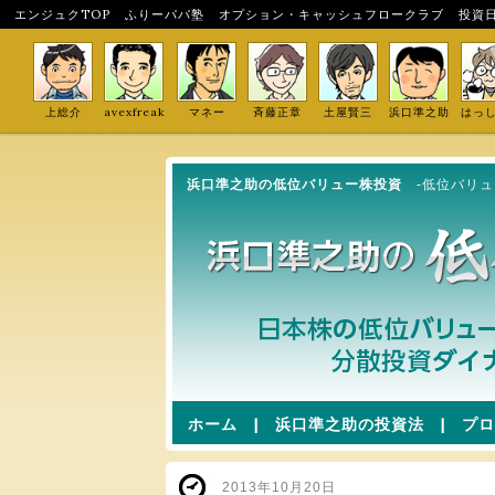
エンジュクTOP
ふりーパパ塾
オプション・キャッシュフロークラブ
投資
上総介
avexfreak
マネー
斉藤正章
土屋賢三
浜口準之助
はっ
浜口準之助の低位バリュー株投資
-低位バリ
ホーム
|
浜口準之助の投資法
|
プロ
2013年10月20日