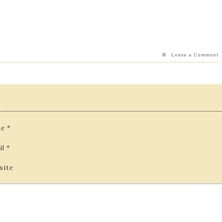
Leave a Comment
e
*
il
*
site