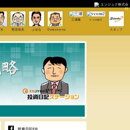
エンジュク株式会
社
三浦隆
v-com2
CK
照沼佳夫
ぶせな
Gomatarou
スタッフ
投資日記FB