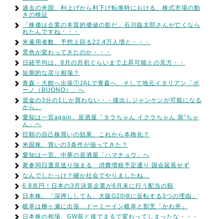
過去の米国、利上げから利下げ転換時における、株式市場の動
きの検証
「株価は企業の本質的価値の影だ」石川臨太郎さんが亡くなら
れたんですね・・・
米雇用者数、予想上回る22.4万人増と・・・
景色が変わってきたのか・・・
日経平均は、8月の月初ぐらいまで上昇可能との見方・・
短期的な戻り相場？
青森・大館へ出張①JALで青森へ、そして地元イタリアン「ボ
ーノ（BUONO）」へ
資金の3分の1しか買わない・・後出しジャンケンが可能になる
から。
愛知は一宮again、居酒屋「タラちゃん イクラちゃん 寅”ちゃ
ん」へ
巨額の自己株買いの効果、これから本格化？
米国株、買いの3条件が揃ってきた？
愛知は一宮。中華の居酒屋「ハマチョウ」へ
衆参同日選見送り強まる 消費増税予定通り 国会延長せず
なんでしたっけ？確か社会でやりましたね…
6.8兆円！日本の3月決算企業が6月末に行う配当の額
日本株。「深押ししても、大阪G20頃に反転する3つの理由」
岐阜は柳ヶ瀬に出張…ドーミーイン岐阜と割烹「かわ井」
日本株の相場、GW前と後でまるで変わってしまったな・・・