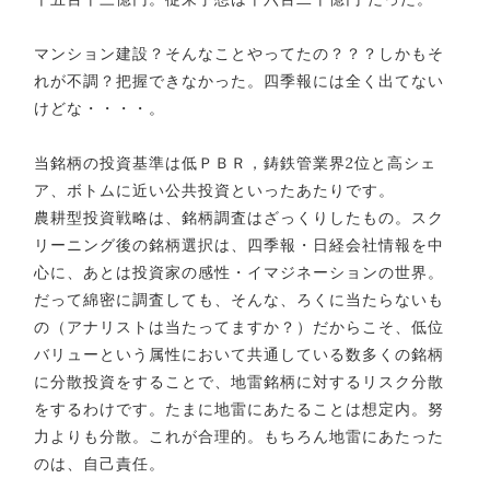
マンション建設？そんなことやってたの？？？しかもそ
れが不調？把握できなかった。四季報には全く出てない
けどな・・・・。
当銘柄の投資基準は低ＰＢＲ，鋳鉄管業界2位と高シェ
ア、ボトムに近い公共投資といったあたりです。
農耕型投資戦略は、銘柄調査はざっくりしたもの。スク
リーニング後の銘柄選択は、四季報・日経会社情報を中
心に、あとは投資家の感性・イマジネーションの世界。
だって綿密に調査しても、そんな、ろくに当たらないも
の（アナリストは当たってますか？）だからこそ、低位
バリューという属性において共通している数多くの銘柄
に分散投資をすることで、地雷銘柄に対するリスク分散
をするわけです。たまに地雷にあたることは想定内。努
力よりも分散。これが合理的。もちろん地雷にあたった
のは、自己責任。