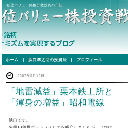
-低位バリュー銘柄分散投資の日記
ホーム
|
浜口準之助の投資法
|
プロフィール
2007年5月19日
「地雷減益」栗本鉄工所と
「渾身の増益」昭和電線
浜口です。
先般10銘柄ポートフォリオを紹介しましたが、いやは