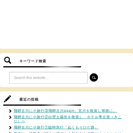
キーワード検索
最近の投稿
飛騨古川に小旅行③飛騨古川again。宮川を散策し帰路に。
飛騨古川に小旅行②白壁土蔵街を散策し、ホテル季古里（きこ
り）へ
飛騨古川に小旅行①臨時急行「ぬくもりひだ路」