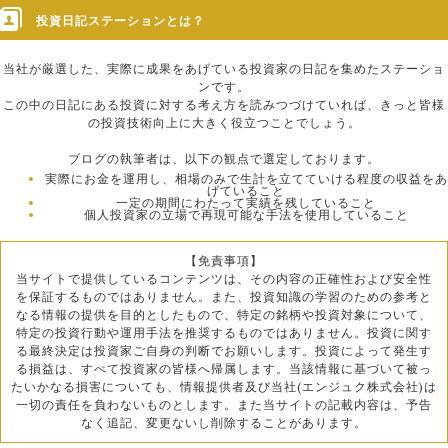
投資日記ステーションとは？
当社が厳選した、実際に成果をあげている投資家の日記を集めたステーショ
ンです。
この中の日記にある投資に対する考え方を読みつづけていれば、きっと皆様
の投資技術向上に大きく役立つことでしょう。
ブログの執筆者は、以下の観点で選定しております。
実際にお金を運用し、相場のみで生計を立てていける程度の収益をあ
げていること
一定の期間にわたって実績を残していること
個人投資家の立場で再現可能な手法を使用していること
【免責事項】
当サイトで提供しているコンテンツは、その内容の正確性および安全性
を保証するものではありません。また、投資知識の学習のための参考と
なる情報の提供を目的としたもので、特定の銘柄や投資対象について、
特定の投資行動や運用手法を推奨するものではありません。投資に関す
る最終決定は投資家ご自身の判断でお願いします。投資によって発生す
る損益は、すべて投資家の皆様へ帰属します。当該情報に基づいて被っ
たいかなる損害についても、情報提供者及び当社(エンジュク株式会社)は
一切の責任を負わないものとします。また当サイトの記載内容は、予告
なく追記、変更ないし削除することがあります。