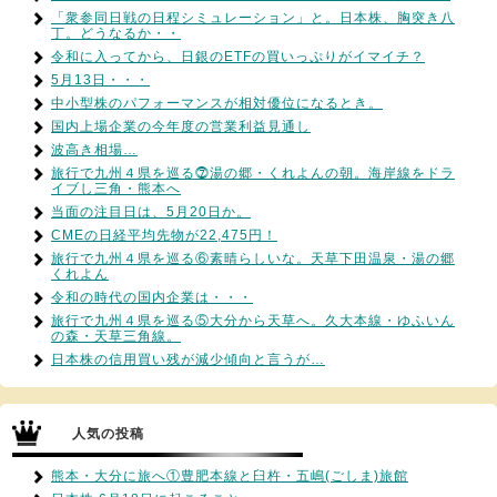
「衆参同日戦の日程シミュレーション」と。日本株、胸突き八
丁。どうなるか・・
令和に入ってから、日銀のETFの買いっぷりがイマイチ？
5月13日・・・
中小型株のパフォーマンスが相対優位になるとき。
国内上場企業の今年度の営業利益見通し
波高き相場…
旅行で九州４県を巡る⓻湯の郷・くれよんの朝。海岸線をドラ
イブし三角・熊本へ
当面の注目日は、5月20日か。
CMEの日経平均先物が22,475円！
旅行で九州４県を巡る⑥素晴らしいな。天草下田温泉・湯の郷
くれよん
令和の時代の国内企業は・・・
旅行で九州４県を巡る⑤大分から天草へ。久大本線・ゆふいん
の森・天草三角線。
日本株の信用買い残が減少傾向と言うが…
人気の投稿
熊本・大分に旅へ①豊肥本線と臼杵・五嶋(ごしま)旅館