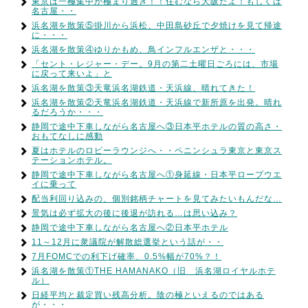
東京は一極集中が極まり過ぎ！！住むなら大阪だよ！もしくは
名古屋・・
浜名湖を散策⑤掛川から浜松、中田島砂丘で夕焼けを見て帰途
に・・・
浜名湖を散策④ゆりかもめ、鳥インフルエンザと・・・
「セント・レジャー・デー。9月の第二土曜日ごろには、市場
に戻って来いよ」と
浜名湖を散策③天竜浜名湖鉄道・天浜線、晴れてきた！
浜名湖を散策②天竜浜名湖鉄道・天浜線で新所原を出発。晴れ
るだろうか・・・
静岡で途中下車しながら名古屋へ③日本平ホテルの質の高さ・
おもてなしに感動
夏はホテルのロビーラウンジへ・・ペニンシュラ東京と東京ス
テーションホテル。
静岡で途中下車しながら名古屋へ①身延線・日本平ロープウエ
イに乗って
配当利回り込みの、個別銘柄チャートを見てみたいもんだな…
景気は必ず拡大の後に後退が訪れる…は思い込み？
静岡で途中下車しながら名古屋へ②日本平ホテル
11～12月に衆議院が解散総選挙という話が・・
7月FOMCでの利下げ確率、0.5%幅が70%？！
浜名湖を散策①THE HAMANAKO（旧 浜名湖ロイヤルホテ
ル）
日経平均と裁定買い残高分析。陰の極といえるのではある
が・・・