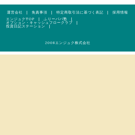
運営会社
|
免責事項
|
特定商取引法に基づく表記
|
採用情報
エンジュクTOP
|
ふりーパパ塾
|
オプション・キャッシュフロークラブ
|
投資日記ステーション
|
2008エンジュク株式会社