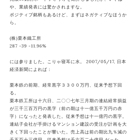
や、業績発表には驚かされますな。
ポジティブ銘柄もあるけど、まずはネガティブなほうか
ら。
(株)栗本鐵工所
287 -39 -11.96%
には参りました。こりゃ寝耳に水。 2007/05/17, 日本
経済新聞によれば：
栗本鉄の前期、経常黒字３３００万円、従来予想下回
る。
栗本鉄工所は十六日、二〇〇七年三月期の連結経常損益
が三千三百万円の黒字（前の期は十一億五千万円の赤
字）になったと発表した。従来予想は十一億円の黒字。
連結子会社が手掛けるマンション建設の受注が計画を大
きく下回ったことが響いた。売上高は前の期比九％減の
千五百十三億円。従来予想は千六百二十億円 だった。