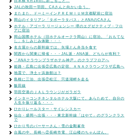
日本株 6月18日に起こること…
JALの秋田ー羽田。CAさんと向かい合う。
またまた、ドーミーインＰＲＥＭＩＵＭ京都駅前に宿泊
岡山のイタリアン「タボーラタパス」とANAのCAさん
ホテル・アゴーラ リージェンシー 堺のエグゼクティブ・フロ
アに宿泊
岡山国際ホテル（旧ホテルオークラ岡山）に宿泊。「おもてな
し」をしみじみ体験・・・
名古屋からの新幹線では、矢場とん弁当を食す
関西から関東に帰省・・・JAL派・ANA派、どちらが有利？
「ANAクラウンプラザホテル神戸」のクラブフロアへ
姫路・広島に出張②広島の定宿、ＡＮＡクラウンプラザ広島へ
地震で、浄土ヶ浜旅館は？
島根に三泊、出張②松江、宍道湖畔を走る
飯田線
羽田空港のＪＡＬラウンジがガラガラ
インターコンチネンタルホテル大阪にて。あらためて、自分の
人生を振り返る・・・
ひかりレールスター・サイレンスカー
仙台・盛岡へ出張・・・東北新幹線「はやて」のグランクラス
で
ひかり号のパーサーさん・雪の金剛峯寺
台風の中、長崎へ②長崎市電、江山楼のちゃんぽん。