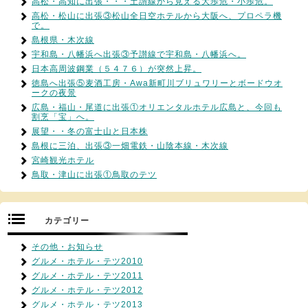
高松・高知に出張・・・土讃線から見える大歩危・小歩危。
高松・松山に出張③松山全日空ホテルから大阪へ、プロペラ機
で。
島根県・木次線
宇和島・八幡浜へ出張③予讃線で宇和島・八幡浜へ。
日本高周波鋼業（５４７６）が突然上昇。
徳島へ出張⑤麦酒工房・Awa新町川ブリュワリーとボードウオ
ークの夜景
広島・福山・尾道に出張①オリエンタルホテル広島と、今回も
割烹「宝」へ。
展望・・冬の富士山と日本株
島根に三泊、出張③一畑電鉄・山陰本線・木次線
宮崎観光ホテル
鳥取・津山に出張①鳥取のテツ
カテゴリー
その他・お知らせ
グルメ・ホテル・テツ2010
グルメ・ホテル・テツ2011
グルメ・ホテル・テツ2012
グルメ・ホテル・テツ2013