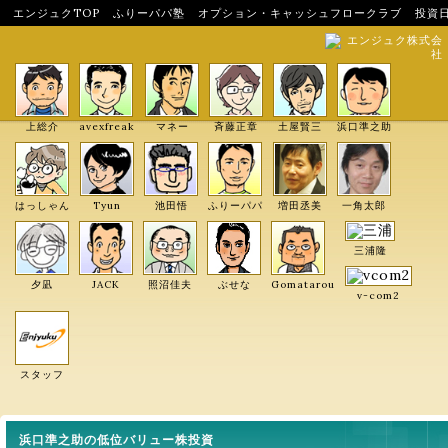
エンジュクTOP
ふりーパパ塾
オプション・キャッシュフロークラブ
投資
エンジュク株式会
社
上総介
avexfreak
マネー
斉藤正章
土屋賢三
浜口準之助
はっしゃん
Tyun
池田悟
ふりーパパ
増田丞美
一角太郎
三浦隆
夕凪
JACK
照沼佳夫
ぶせな
Gomatarou
v-com2
スタッフ
浜口準之助の低位バリュー株投資