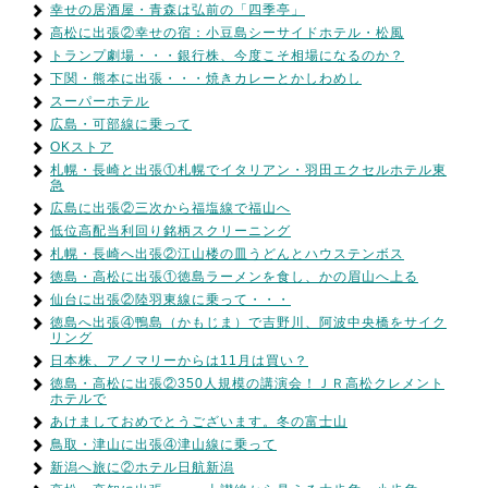
幸せの居酒屋・青森は弘前の「四季亭」
高松に出張②幸せの宿：小豆島シーサイドホテル・松風
トランプ劇場・・・銀行株、今度こそ相場になるのか？
下関・熊本に出張・・・焼きカレーとかしわめし
スーパーホテル
広島・可部線に乗って
OKストア
札幌・長崎と出張①札幌でイタリアン・羽田エクセルホテル東
急
広島に出張②三次から福塩線で福山へ
低位高配当利回り銘柄スクリーニング
札幌・長崎へ出張②江山楼の皿うどんとハウステンボス
徳島・高松に出張①徳島ラーメンを食し、かの眉山へ上る
仙台に出張②陸羽東線に乗って・・・
徳島へ出張④鴨島（かもじま）で吉野川、阿波中央橋をサイク
リング
日本株、アノマリーからは11月は買い？
徳島・高松に出張②350人規模の講演会！ＪＲ高松クレメント
ホテルで
あけましておめでとうございます。冬の富士山
鳥取・津山に出張④津山線に乗って
新潟へ旅に②ホテル日航新潟