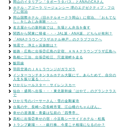
岡山のイタリアン「タボーラタパス」とANAのCAさん
ホテル・アゴーラ リージェンシー 堺のエグゼクティブ・フロ
アに宿泊
岡山国際ホテル（旧ホテルオークラ岡山）に宿泊。「おもてな
し」をしみじみ体験・・・
名古屋からの新幹線では、矢場とん弁当を食す
関西から関東に帰省・・・JAL派・ANA派、どちらが有利？
「ANAクラウンプラザホテル神戸」のクラブフロアへ
地震で、浄土ヶ浜旅館は？
姫路・広島に出張②広島の定宿、ＡＮＡクラウンプラザ広島へ
島根に三泊、出張②松江、宍道湖畔を走る
飯田線
羽田空港のＪＡＬラウンジがガラガラ
インターコンチネンタルホテル大阪にて。あらためて、自分の
人生を振り返る・・・
ひかりレールスター・サイレンスカー
仙台・盛岡へ出張・・・東北新幹線「はやて」のグランクラス
で
ひかり号のパーサーさん・雪の金剛峯寺
台風の中、長崎へ②長崎市電、江山楼のちゃんぽん。
幸せの居酒屋・青森は弘前の「四季亭」
高松に出張②幸せの宿：小豆島シーサイドホテル・松風
トランプ劇場・・・銀行株、今度こそ相場になるのか？