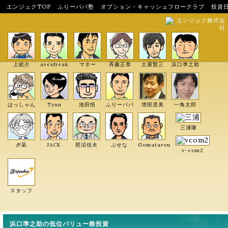
エンジュクTOP
ふりーパパ塾
オプション・キャッシュフロークラブ
投資
エンジュク株式会
社
上総介
avexfreak
マネー
斉藤正章
土屋賢三
浜口準之助
はっしゃん
Tyun
池田悟
ふりーパパ
増田丞美
一角太郎
三浦隆
夕凪
JACK
照沼佳夫
ぶせな
Gomatarou
v-com2
スタッフ
浜口準之助の低位バリュー株投資