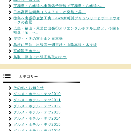
宇和島・八幡浜へ出張③予讃線で宇和島・八幡浜へ。
日本高周波鋼業（５４７６）が突然上昇。
徳島へ出張⑤麦酒工房・Awa新町川ブリュワリーとボードウオ
ークの夜景
広島・福山・尾道に出張①オリエンタルホテル広島と、今回も
割烹「宝」へ。
展望・・冬の富士山と日本株
島根に三泊、出張③一畑電鉄・山陰本線・木次線
宮崎観光ホテル
鳥取・津山に出張①鳥取のテツ
カテゴリー
その他・お知らせ
グルメ・ホテル・テツ2010
グルメ・ホテル・テツ2011
グルメ・ホテル・テツ2012
グルメ・ホテル・テツ2013
グルメ・ホテル・テツ2014
グルメ・ホテル・テツ2015
グルメ・ホテル・テツ2016