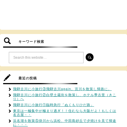
キーワード検索
最近の投稿
飛騨古川に小旅行③飛騨古川again。宮川を散策し帰路に。
飛騨古川に小旅行②白壁土蔵街を散策し、ホテル季古里（きこ
り）へ
飛騨古川に小旅行①臨時急行「ぬくもりひだ路」
東京は一極集中が極まり過ぎ！！住むなら大阪だよ！もしくは
名古屋・・
浜名湖を散策⑤掛川から浜松、中田島砂丘で夕焼けを見て帰途
に・・・