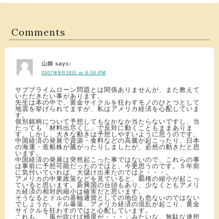
Comments
山師
says:
2007年8月16日 at 6:04 PM
サブプライムローン問題とは関係ありませんが、また教えて
いただきたい事があります。
先生は本の中で、黄金サイクルを狂わすモノのひとつとして
地震を挙げられてますが、私はアメリカ経済を心配していま
す。
個別銘柄について予想してもなかなか当たらないですし、当
たっても「材料出尽くし」で反対に動くこともままありま
す。しかし、大きな動きは予想しやすいように思うのです。
中国経済の発展で資源・食料などの高騰が起こったり、日本
の海運・造船株が騰がったりしましたが、必然の動きだと思
います。
中国経済の発展は突然起こった事ではないので、これらの事
は事前に予想可能だったのではと、今更思うのです。５年前
に気付いていれば、大儲け出来たのではと・・・。
アメリカの中東政策などを見ていると、覇権の縮小が起こっ
ていると思います。新興国の台頭もあり、少なくともアメリ
カ経済の相対的縮小は確実だと思います。
そうなるとドルの基軸通貨としての地位も危ないのではない
でしょうか。ドル暴落、アメリカ経済の混乱が起こり、黄金
サイクルを狂わすのではと心配しています。
これも、「風が吹けば桶屋が・・・」みたいな、無駄な連想