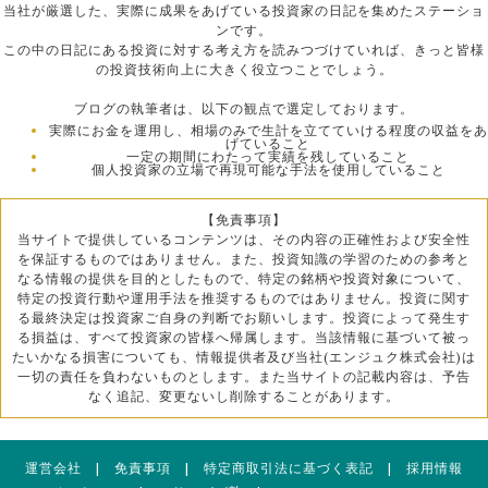
当社が厳選した、実際に成果をあげている投資家の日記を集めたステーショ
ンです。
この中の日記にある投資に対する考え方を読みつづけていれば、きっと皆様
の投資技術向上に大きく役立つことでしょう。
ブログの執筆者は、以下の観点で選定しております。
実際にお金を運用し、相場のみで生計を立てていける程度の収益をあ
げていること
一定の期間にわたって実績を残していること
個人投資家の立場で再現可能な手法を使用していること
【免責事項】
当サイトで提供しているコンテンツは、その内容の正確性および安全性
を保証するものではありません。また、投資知識の学習のための参考と
なる情報の提供を目的としたもので、特定の銘柄や投資対象について、
特定の投資行動や運用手法を推奨するものではありません。投資に関す
る最終決定は投資家ご自身の判断でお願いします。投資によって発生す
る損益は、すべて投資家の皆様へ帰属します。当該情報に基づいて被っ
たいかなる損害についても、情報提供者及び当社(エンジュク株式会社)は
一切の責任を負わないものとします。また当サイトの記載内容は、予告
なく追記、変更ないし削除することがあります。
運営会社
|
免責事項
|
特定商取引法に基づく表記
|
採用情報