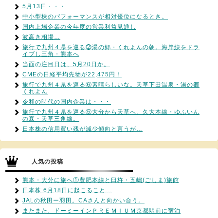
5月13日・・・
中小型株のパフォーマンスが相対優位になるとき。
国内上場企業の今年度の営業利益見通し
波高き相場…
旅行で九州４県を巡る⓻湯の郷・くれよんの朝。海岸線をドラ
イブし三角・熊本へ
当面の注目日は、5月20日か。
CMEの日経平均先物が22,475円！
旅行で九州４県を巡る⑥素晴らしいな。天草下田温泉・湯の郷
くれよん
令和の時代の国内企業は・・・
旅行で九州４県を巡る⑤大分から天草へ。久大本線・ゆふいん
の森・天草三角線。
日本株の信用買い残が減少傾向と言うが…
人気の投稿
熊本・大分に旅へ①豊肥本線と臼杵・五嶋(ごしま)旅館
日本株 6月18日に起こること…
JALの秋田ー羽田。CAさんと向かい合う。
またまた、ドーミーインＰＲＥＭＩＵＭ京都駅前に宿泊