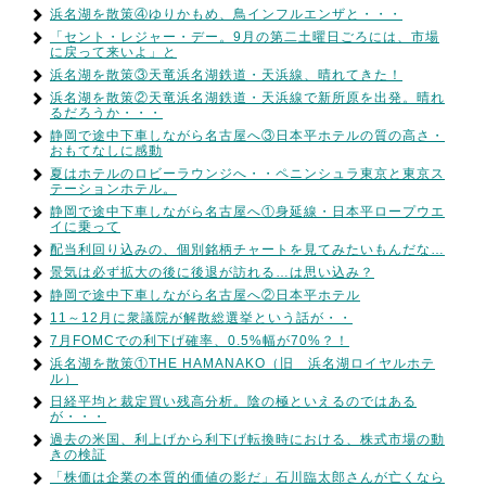
浜名湖を散策④ゆりかもめ、鳥インフルエンザと・・・
「セント・レジャー・デー。9月の第二土曜日ごろには、市場
に戻って来いよ」と
浜名湖を散策③天竜浜名湖鉄道・天浜線、晴れてきた！
浜名湖を散策②天竜浜名湖鉄道・天浜線で新所原を出発。晴れ
るだろうか・・・
静岡で途中下車しながら名古屋へ③日本平ホテルの質の高さ・
おもてなしに感動
夏はホテルのロビーラウンジへ・・ペニンシュラ東京と東京ス
テーションホテル。
静岡で途中下車しながら名古屋へ①身延線・日本平ロープウエ
イに乗って
配当利回り込みの、個別銘柄チャートを見てみたいもんだな…
景気は必ず拡大の後に後退が訪れる…は思い込み？
静岡で途中下車しながら名古屋へ②日本平ホテル
11～12月に衆議院が解散総選挙という話が・・
7月FOMCでの利下げ確率、0.5%幅が70%？！
浜名湖を散策①THE HAMANAKO（旧 浜名湖ロイヤルホテ
ル）
日経平均と裁定買い残高分析。陰の極といえるのではある
が・・・
過去の米国、利上げから利下げ転換時における、株式市場の動
きの検証
「株価は企業の本質的価値の影だ」石川臨太郎さんが亡くなら