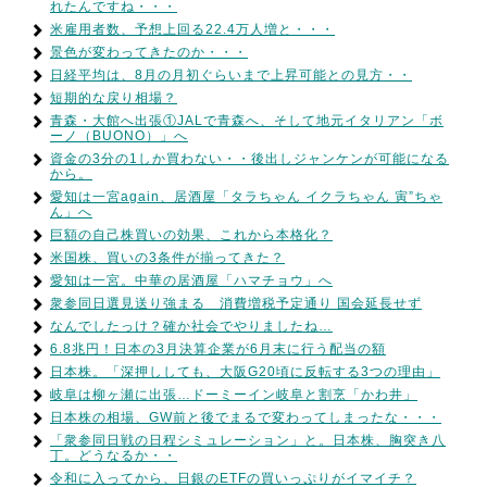
れたんですね・・・
米雇用者数、予想上回る22.4万人増と・・・
景色が変わってきたのか・・・
日経平均は、8月の月初ぐらいまで上昇可能との見方・・
短期的な戻り相場？
青森・大館へ出張①JALで青森へ、そして地元イタリアン「ボ
ーノ（BUONO）」へ
資金の3分の1しか買わない・・後出しジャンケンが可能になる
から。
愛知は一宮again、居酒屋「タラちゃん イクラちゃん 寅”ちゃ
ん」へ
巨額の自己株買いの効果、これから本格化？
米国株、買いの3条件が揃ってきた？
愛知は一宮。中華の居酒屋「ハマチョウ」へ
衆参同日選見送り強まる 消費増税予定通り 国会延長せず
なんでしたっけ？確か社会でやりましたね…
6.8兆円！日本の3月決算企業が6月末に行う配当の額
日本株。「深押ししても、大阪G20頃に反転する3つの理由」
岐阜は柳ヶ瀬に出張…ドーミーイン岐阜と割烹「かわ井」
日本株の相場、GW前と後でまるで変わってしまったな・・・
「衆参同日戦の日程シミュレーション」と。日本株、胸突き八
丁。どうなるか・・
令和に入ってから、日銀のETFの買いっぷりがイマイチ？