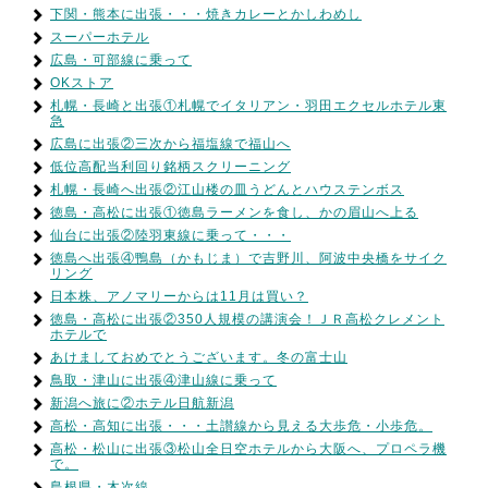
下関・熊本に出張・・・焼きカレーとかしわめし
スーパーホテル
広島・可部線に乗って
OKストア
札幌・長崎と出張①札幌でイタリアン・羽田エクセルホテル東
急
広島に出張②三次から福塩線で福山へ
低位高配当利回り銘柄スクリーニング
札幌・長崎へ出張②江山楼の皿うどんとハウステンボス
徳島・高松に出張①徳島ラーメンを食し、かの眉山へ上る
仙台に出張②陸羽東線に乗って・・・
徳島へ出張④鴨島（かもじま）で吉野川、阿波中央橋をサイク
リング
日本株、アノマリーからは11月は買い？
徳島・高松に出張②350人規模の講演会！ＪＲ高松クレメント
ホテルで
あけましておめでとうございます。冬の富士山
鳥取・津山に出張④津山線に乗って
新潟へ旅に②ホテル日航新潟
高松・高知に出張・・・土讃線から見える大歩危・小歩危。
高松・松山に出張③松山全日空ホテルから大阪へ、プロペラ機
で。
島根県・木次線