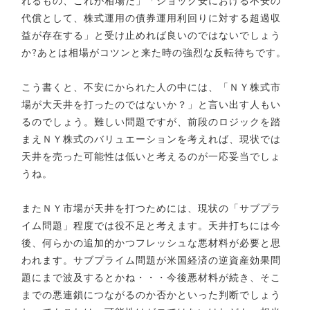
れるもの、これが相場だ」「ショック安における不安の
代償として、株式運用の債券運用利回りに対する超過収
益が存在する」と受け止めれば良いのではないでしょう
か?あとは相場がコツンと来た時の強烈な反転待ちです。
こう書くと、不安にかられた人の中には、「ＮＹ株式市
場が大天井を打ったのではないか？」と言い出す人もい
るのでしょう。難しい問題ですが、前段のロジックを踏
まえＮＹ株式のバリュエーションを考えれば、現状では
天井を売った可能性は低いと考えるのが一応妥当でしょ
うね。
またＮＹ市場が天井を打つためには、現状の「サブプラ
イム問題」程度では役不足と考えます。天井打ちには今
後、何らかの追加的かつフレッシュな悪材料が必要と思
われます。サブプライム問題が米国経済の逆資産効果問
題にまで波及するとかね・・・今後悪材料が続き、そこ
までの悪連鎖につながるのか否かといった判断でしょう