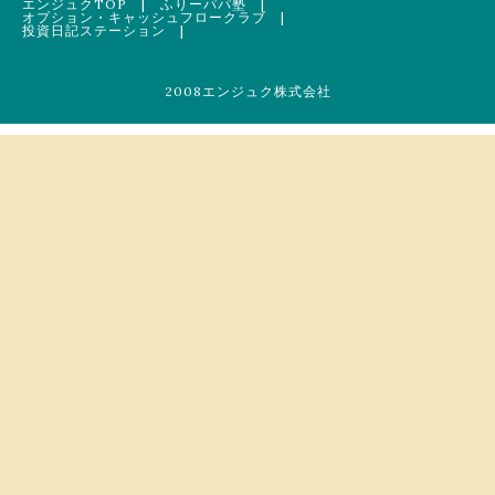
エンジュクTOP
|
ふりーパパ塾
|
オプション・キャッシュフロークラブ
|
投資日記ステーション
|
2008エンジュク株式会社