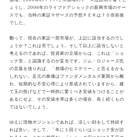
ょうし、2006年のライブドアショックの新興市場のケー
スでも、当時の東証マザーズの予想ＰＥＲは７０倍前後
でした。
翻って、現在の東証一部市場が、上記に該当するのでし
ょうか？これは否でしょう。そして以上に該当しないと
考えるのであれば、投資家の立場からは、これは「ショ
ック安」と認識するのが妥当です。ジム・ロジャーズ氏
の言葉を借りれば、「相場のヒステリー」と言えるかも
しれない。足元の株価はファンダメンタルズ要因から離
れ、短期的な不安心理により形成されていますから、建
て玉の投げなどで一時的に驚くべき安値をつけることが
あるにせよ、その安値水準は多くの場合、長く続くもの
ではないでしょう。
ゆえに現物ポジションであれば、涼しい顔をして持続す
れば良い。そして、「年に１回ぐらいはショック安が訪