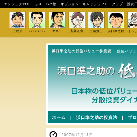
エンジュクTOP
ふりーパパ塾
オプション・キャッシュフロークラブ
投資
上総介
avexfreak
マネー
斉藤正章
土屋賢三
浜口準之助
はっ
浜口準之助の低位バリュー株投資
-低位バリ
ホーム
|
浜口準之助の投資法
|
プロ
2007年11月11日