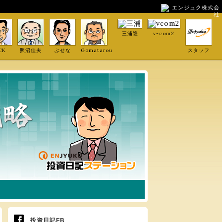
エンジュク株式会
社
三浦隆
v-com2
CK
照沼佳夫
ぶせな
Gomatarou
スタッフ
投資日記FB