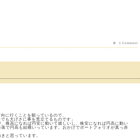
1 Comment
方向に行くことを願っているので、
料でも大げさに事を荒立てるものです」
が、株高になれば円安に動いて嬉しいし、株安になれば円高に動い
暴落で円高も結構いっています。おかげでポートフォリオが真っ赤
動きと思っています。