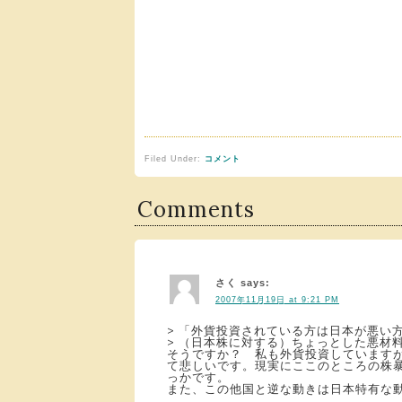
Filed Under:
コメント
Comments
さく
says:
2007年11月19日 at 9:21 PM
> 「外貨投資されている方は日本が悪い
> （日本株に対する）ちょっとした悪材
そうですか？ 私も外貨投資しています
て悲しいです。現実にここのところの株
っかです。
また、この他国と逆な動きは日本特有な