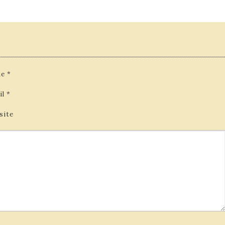
e
*
il
*
site