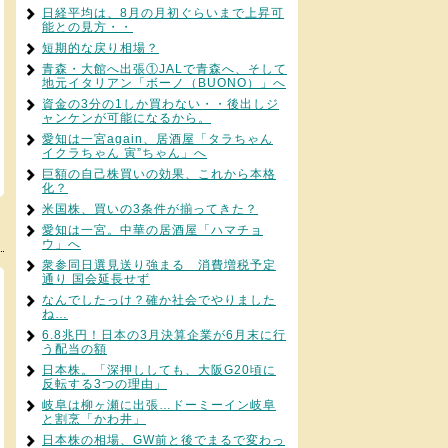
日経平均は、8月の月初ぐらいまで上昇可
能との見方・・
短期的な戻り相場？
青森・大館へ出張①JALで青森へ、そして
地元イタリアン「ボーノ（BUONO）」へ
資金の3分の1しか買わない・・後出しジ
ャンケンが可能になるから。
愛知は一宮again、居酒屋「タラちゃん
イクラちゃん 寅”ちゃん」へ
巨額の自己株買いの効果、これから本格
化？
米国株、買いの3条件が揃ってきた？
愛知は一宮。中華の居酒屋「ハマチョ
ウ」へ
衆参同日選見送り強まる 消費増税予定
通り 国会延長せず
なんでしたっけ？確か社会でやりました
ね…
6.8兆円！日本の3月決算企業が6月末に行
う配当の額
日本株。「深押ししても、大阪G20頃に
反転する3つの理由」
岐阜は柳ヶ瀬に出張…ドーミーイン岐阜
と割烹「かわ井」
日本株の相場、GW前と後でまるで変わっ