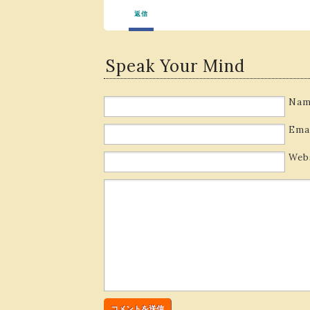
返信
Speak Your Mind
Nam
Ema
Web