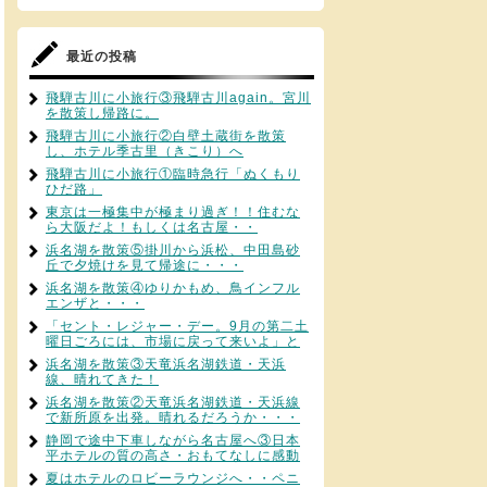
最近の投稿
飛騨古川に小旅行③飛騨古川again。宮川
を散策し帰路に。
飛騨古川に小旅行②白壁土蔵街を散策
し、ホテル季古里（きこり）へ
飛騨古川に小旅行①臨時急行「ぬくもり
ひだ路」
東京は一極集中が極まり過ぎ！！住むな
ら大阪だよ！もしくは名古屋・・
浜名湖を散策⑤掛川から浜松、中田島砂
丘で夕焼けを見て帰途に・・・
浜名湖を散策④ゆりかもめ、鳥インフル
エンザと・・・
「セント・レジャー・デー。9月の第二土
曜日ごろには、市場に戻って来いよ」と
浜名湖を散策③天竜浜名湖鉄道・天浜
線、晴れてきた！
浜名湖を散策②天竜浜名湖鉄道・天浜線
で新所原を出発。晴れるだろうか・・・
静岡で途中下車しながら名古屋へ③日本
平ホテルの質の高さ・おもてなしに感動
夏はホテルのロビーラウンジへ・・ペニ