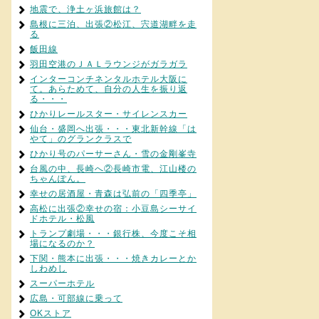
地震で、浄土ヶ浜旅館は？
島根に三泊、出張②松江、宍道湖畔を走
る
飯田線
羽田空港のＪＡＬラウンジがガラガラ
インターコンチネンタルホテル大阪に
て。あらためて、自分の人生を振り返
る・・・
ひかりレールスター・サイレンスカー
仙台・盛岡へ出張・・・東北新幹線「は
やて」のグランクラスで
ひかり号のパーサーさん・雪の金剛峯寺
台風の中、長崎へ②長崎市電、江山楼の
ちゃんぽん。
幸せの居酒屋・青森は弘前の「四季亭」
高松に出張②幸せの宿：小豆島シーサイ
ドホテル・松風
トランプ劇場・・・銀行株、今度こそ相
場になるのか？
下関・熊本に出張・・・焼きカレーとか
しわめし
スーパーホテル
広島・可部線に乗って
OKストア