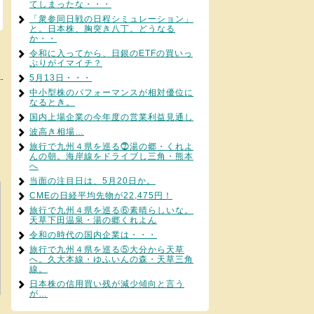
てしまったな・・・
「衆参同日戦の日程シミュレーション」
と。日本株、胸突き八丁。どうなる
か・・
令和に入ってから、日銀のETFの買いっ
ぷりがイマイチ？
5月13日・・・
中小型株のパフォーマンスが相対優位に
なるとき。
国内上場企業の今年度の営業利益見通し
波高き相場…
旅行で九州４県を巡る⓻湯の郷・くれよ
んの朝。海岸線をドライブし三角・熊本
へ
当面の注目日は、5月20日か。
CMEの日経平均先物が22,475円！
旅行で九州４県を巡る⑥素晴らしいな。
天草下田温泉・湯の郷くれよん
令和の時代の国内企業は・・・
旅行で九州４県を巡る⑤大分から天草
へ。久大本線・ゆふいんの森・天草三角
線。
日本株の信用買い残が減少傾向と言う
が…