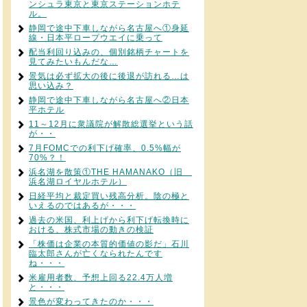
ンシュラ東京と東京ステーションホテ
ル。
静岡で途中下車しながら名古屋へ①身延
線・日本平ロープウエイに乗って
配当利回り込みの、個別銘柄チャートを
見てみたいもんだな…
景気は必ず拡大の後に後退が訪れる…は
思い込み？
静岡で途中下車しながら名古屋へ②日本
平ホテル
11～12月に衆議院が解散総選挙という話
が・・
7月FOMCでの利下げ確率、0.5%幅が
70%？！
浜名湖を散策①THE HAMANAKO（旧
浜名湖ロイヤルホテル）
日経平均と裁定買い残高分析。陰の極と
いえるのではあるが・・・
過去の米国、利上げから利下げ転換時に
おける、株式市場の動きの検証
「株価は企業の本質的価値の影だ」石川
臨太郎さんが亡くなられたんです
ね・・・
米雇用者数、予想上回る22.4万人増
と・・・
景色が変わってきたのか・・・