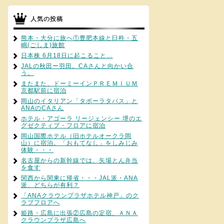
人気の投稿
熊本・大分に旅へ①豊肥本線と臼杵・五
嶋(ごしま)旅館
日本株 6月18日に起こること…
JALの秋田ー羽田。CAさんと向かい合
う。
またまた、ドーミーインＰＲＥＭＩＵＭ
京都駅前に宿泊
岡山のイタリアン「タボーラタパス」と
ANAのCAさん
ホテル・アゴーラ リージェンシー 堺のエ
グゼクティブ・フロアに宿泊
岡山国際ホテル（旧ホテルオークラ岡
山）に宿泊。「おもてなし」をしみじみ
体験・・・
名古屋からの新幹線では、矢場とん弁当
を食す
関西から関東に帰省・・・JAL派・ANA
派、どちらが有利？
「ANAクラウンプラザホテル神戸」のク
ラブフロアへ
姫路・広島に出張②広島の定宿、ＡＮＡ
クラウンプラザ広島へ