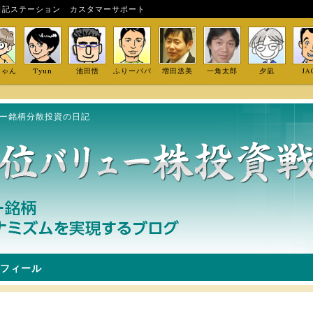
日記ステーション
カスタマーサポート
しゃん
Tyun
池田悟
ふりーパパ
増田丞美
一角太郎
夕凪
JA
ュー銘柄分散投資の日記
フィール