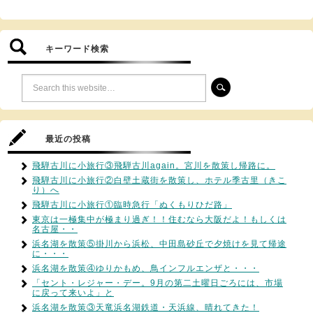
キーワード検索
最近の投稿
飛騨古川に小旅行③飛騨古川again。宮川を散策し帰路に。
飛騨古川に小旅行②白壁土蔵街を散策し、ホテル季古里（きこ
り）へ
飛騨古川に小旅行①臨時急行「ぬくもりひだ路」
東京は一極集中が極まり過ぎ！！住むなら大阪だよ！もしくは
名古屋・・
浜名湖を散策⑤掛川から浜松、中田島砂丘で夕焼けを見て帰途
に・・・
浜名湖を散策④ゆりかもめ、鳥インフルエンザと・・・
「セント・レジャー・デー。9月の第二土曜日ごろには、市場
に戻って来いよ」と
浜名湖を散策③天竜浜名湖鉄道・天浜線、晴れてきた！