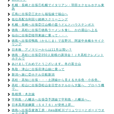
札幌・長崎と出張①札幌でイタリアン・羽田エクセルホテル東
急
広島に出張②三次から福塩線で福山へ
低位高配当利回り銘柄スクリーニング
札幌・長崎へ出張②江山楼の皿うどんとハウステンボス
徳島・高松に出張①徳島ラーメンを食し、かの眉山へ上る
仙台に出張②陸羽東線に乗って・・・
徳島へ出張④鴨島（かもじま）で吉野川、阿波中央橋をサイク
リング
日本株、アノマリーからは11月は買い？
徳島・高松に出張②350人規模の講演会！ＪＲ高松クレメント
ホテルで
あけましておめでとうございます。冬の富士山
鳥取・津山に出張④津山線に乗って
新潟へ旅に②ホテル日航新潟
高松・高知に出張・・・土讃線から見える大歩危・小歩危。
高松・松山に出張③松山全日空ホテルから大阪へ、プロペラ機
で。
島根県・木次線
宇和島・八幡浜へ出張③予讃線で宇和島・八幡浜へ。
日本高周波鋼業（５４７６）が突然上昇。
徳島へ出張⑤麦酒工房・Awa新町川ブリュワリーとボードウオ
ークの夜景