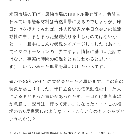
米国市場の下げ・原油市場の100ドル乗せ等々、巷間言
われている懸念材料は当然背景にあるのでしょうが、昨
日だけを捉えてみれば、外人投資家が半日立会いの低流
動性の中、まとまった整理売りを出したのではないか
と・・・勝手にこんな状況をイメージしました（あくま
でイマジネーションの世界ですよ。情報に基づいた話で
はない。事実は時間の経過とともにわかると思いま
す）。いつかあった風景を思い出したからです。
確か1995年か96年の大発会だったと思います。この逆の
現象が起こりました。半日立会いの低流動性の中、外人
によるまとまった買いがあったため、一日だけ東京市場
が急騰し、翌日は「行って来い」になった・・・この相
場の180度裏返しのような・・・こういうのもデジャブと
いうのかな？
しかし昨日は米国市場がまた下げてるから、週明けに