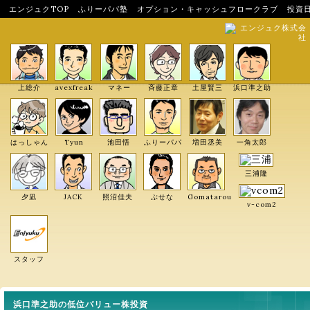
エンジュクTOP
ふりーパパ塾
オプション・キャッシュフロークラブ
投資
エンジュク株式会
社
上総介
avexfreak
マネー
斉藤正章
土屋賢三
浜口準之助
はっしゃん
Tyun
池田悟
ふりーパパ
増田丞美
一角太郎
三浦隆
夕凪
JACK
照沼佳夫
ぶせな
Gomatarou
v-com2
スタッフ
浜口準之助の低位バリュー株投資