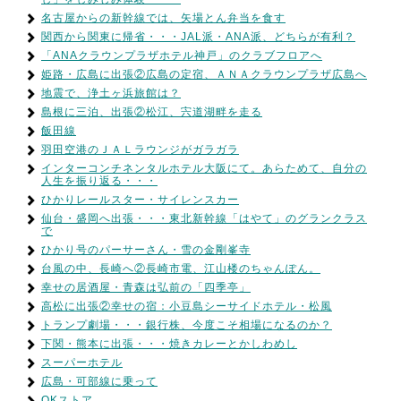
名古屋からの新幹線では、矢場とん弁当を食す
関西から関東に帰省・・・JAL派・ANA派、どちらが有利？
「ANAクラウンプラザホテル神戸」のクラブフロアへ
姫路・広島に出張②広島の定宿、ＡＮＡクラウンプラザ広島へ
地震で、浄土ヶ浜旅館は？
島根に三泊、出張②松江、宍道湖畔を走る
飯田線
羽田空港のＪＡＬラウンジがガラガラ
インターコンチネンタルホテル大阪にて。あらためて、自分の
人生を振り返る・・・
ひかりレールスター・サイレンスカー
仙台・盛岡へ出張・・・東北新幹線「はやて」のグランクラス
で
ひかり号のパーサーさん・雪の金剛峯寺
台風の中、長崎へ②長崎市電、江山楼のちゃんぽん。
幸せの居酒屋・青森は弘前の「四季亭」
高松に出張②幸せの宿：小豆島シーサイドホテル・松風
トランプ劇場・・・銀行株、今度こそ相場になるのか？
下関・熊本に出張・・・焼きカレーとかしわめし
スーパーホテル
広島・可部線に乗って
OKストア