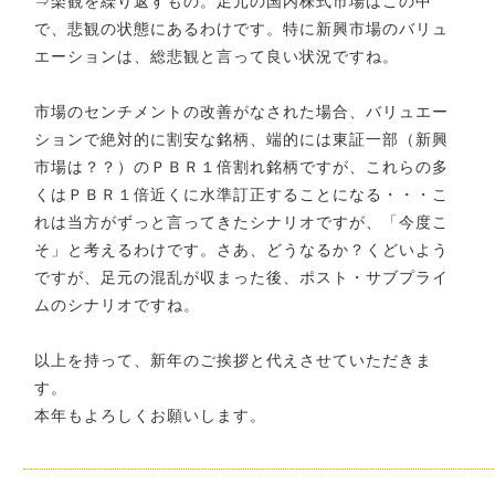
⇒楽観を繰り返すもの。足元の国内株式市場はこの中
で、悲観の状態にあるわけです。特に新興市場のバリュ
エーションは、総悲観と言って良い状況ですね。
市場のセンチメントの改善がなされた場合、バリュエー
ションで絶対的に割安な銘柄、端的には東証一部（新興
市場は？？）のＰＢＲ１倍割れ銘柄ですが、これらの多
くはＰＢＲ１倍近くに水準訂正することになる・・・こ
れは当方がずっと言ってきたシナリオですが、「今度こ
そ」と考えるわけです。さあ、どうなるか？くどいよう
ですが、足元の混乱が収まった後、ポスト・サブプライ
ムのシナリオですね。
以上を持って、新年のご挨拶と代えさせていただきま
す。
本年もよろしくお願いします。