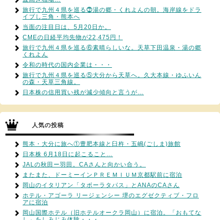
旅行で九州４県を巡る⓻湯の郷・くれよんの朝。海岸線をドラ
イブし三角・熊本へ
当面の注目日は、5月20日か。
CMEの日経平均先物が22,475円！
旅行で九州４県を巡る⑥素晴らしいな。天草下田温泉・湯の郷
くれよん
令和の時代の国内企業は・・・
旅行で九州４県を巡る⑤大分から天草へ。久大本線・ゆふいん
の森・天草三角線。
日本株の信用買い残が減少傾向と言うが…
人気の投稿
熊本・大分に旅へ①豊肥本線と臼杵・五嶋(ごしま)旅館
日本株 6月18日に起こること…
JALの秋田ー羽田。CAさんと向かい合う。
またまた、ドーミーインＰＲＥＭＩＵＭ京都駅前に宿泊
岡山のイタリアン「タボーラタパス」とANAのCAさん
ホテル・アゴーラ リージェンシー 堺のエグゼクティブ・フロ
アに宿泊
岡山国際ホテル（旧ホテルオークラ岡山）に宿泊。「おもてな
し」をしみじみ体験・・・