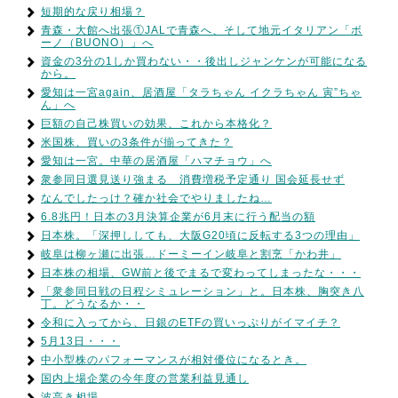
短期的な戻り相場？
青森・大館へ出張①JALで青森へ、そして地元イタリアン「ボ
ーノ（BUONO）」へ
資金の3分の1しか買わない・・後出しジャンケンが可能になる
から。
愛知は一宮again、居酒屋「タラちゃん イクラちゃん 寅”ちゃ
ん」へ
巨額の自己株買いの効果、これから本格化？
米国株、買いの3条件が揃ってきた？
愛知は一宮。中華の居酒屋「ハマチョウ」へ
衆参同日選見送り強まる 消費増税予定通り 国会延長せず
なんでしたっけ？確か社会でやりましたね…
6.8兆円！日本の3月決算企業が6月末に行う配当の額
日本株。「深押ししても、大阪G20頃に反転する3つの理由」
岐阜は柳ヶ瀬に出張…ドーミーイン岐阜と割烹「かわ井」
日本株の相場、GW前と後でまるで変わってしまったな・・・
「衆参同日戦の日程シミュレーション」と。日本株、胸突き八
丁。どうなるか・・
令和に入ってから、日銀のETFの買いっぷりがイマイチ？
5月13日・・・
中小型株のパフォーマンスが相対優位になるとき。
国内上場企業の今年度の営業利益見通し
波高き相場…