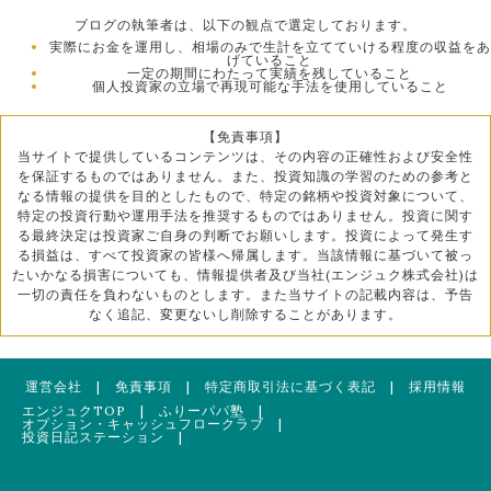
ブログの執筆者は、以下の観点で選定しております。
実際にお金を運用し、相場のみで生計を立てていける程度の収益をあ
げていること
一定の期間にわたって実績を残していること
個人投資家の立場で再現可能な手法を使用していること
【免責事項】
当サイトで提供しているコンテンツは、その内容の正確性および安全性
を保証するものではありません。また、投資知識の学習のための参考と
なる情報の提供を目的としたもので、特定の銘柄や投資対象について、
特定の投資行動や運用手法を推奨するものではありません。投資に関す
る最終決定は投資家ご自身の判断でお願いします。投資によって発生す
る損益は、すべて投資家の皆様へ帰属します。当該情報に基づいて被っ
たいかなる損害についても、情報提供者及び当社(エンジュク株式会社)は
一切の責任を負わないものとします。また当サイトの記載内容は、予告
なく追記、変更ないし削除することがあります。
運営会社
|
免責事項
|
特定商取引法に基づく表記
|
採用情報
エンジュクTOP
|
ふりーパパ塾
|
オプション・キャッシュフロークラブ
|
投資日記ステーション
|