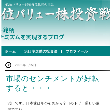
-低位バリュー銘柄分散投資の日記
ホーム
|
浜口準之助の投資法
|
プロフィール
2008年1月5日
市場のセンチメントが好転
すると・・・
浜口です。日本株は年の初めから辛口の下げ、厳しい展
開ですね。