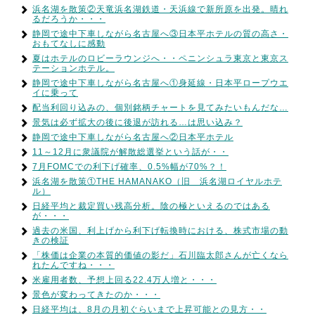
浜名湖を散策②天竜浜名湖鉄道・天浜線で新所原を出発。晴れ
るだろうか・・・
静岡で途中下車しながら名古屋へ③日本平ホテルの質の高さ・
おもてなしに感動
夏はホテルのロビーラウンジへ・・ペニンシュラ東京と東京ス
テーションホテル。
静岡で途中下車しながら名古屋へ①身延線・日本平ロープウエ
イに乗って
配当利回り込みの、個別銘柄チャートを見てみたいもんだな…
景気は必ず拡大の後に後退が訪れる…は思い込み？
静岡で途中下車しながら名古屋へ②日本平ホテル
11～12月に衆議院が解散総選挙という話が・・
7月FOMCでの利下げ確率、0.5%幅が70%？！
浜名湖を散策①THE HAMANAKO（旧 浜名湖ロイヤルホテ
ル）
日経平均と裁定買い残高分析。陰の極といえるのではある
が・・・
過去の米国、利上げから利下げ転換時における、株式市場の動
きの検証
「株価は企業の本質的価値の影だ」石川臨太郎さんが亡くなら
れたんですね・・・
米雇用者数、予想上回る22.4万人増と・・・
景色が変わってきたのか・・・
日経平均は、8月の月初ぐらいまで上昇可能との見方・・