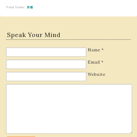
Filed Under:
所感
Speak Your Mind
Name
*
Email
*
Website