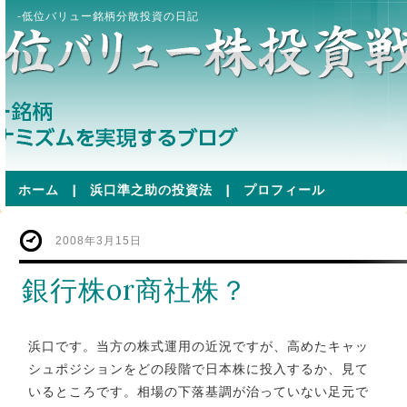
-低位バリュー銘柄分散投資の日記
ホーム
|
浜口準之助の投資法
|
プロフィール
2008年3月15日
銀行株or商社株？
浜口です。当方の株式運用の近況ですが、高めたキャッ
シュポジションをどの段階で日本株に投入するか、見て
いるところです。相場の下落基調が治っていない足元で