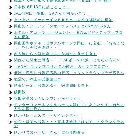
熊本・大分に旅へ①豊肥本線と臼杵・五嶋(ごしま)旅館
日本株 6月18日に起こること…
JALの秋田ー羽田。CAさんと向かい合う。
またまた、ドーミーインＰＲＥＭＩＵＭ京都駅前に宿泊
岡山のイタリアン「タボーラタパス」とANAのCAさん
ホテル・アゴーラ リージェンシー 堺のエグゼクティブ・フロ
アに宿泊
岡山国際ホテル（旧ホテルオークラ岡山）に宿泊。「おもてな
し」をしみじみ体験・・・
名古屋からの新幹線では、矢場とん弁当を食す
関西から関東に帰省・・・JAL派・ANA派、どちらが有利？
「ANAクラウンプラザホテル神戸」のクラブフロアへ
姫路・広島に出張②広島の定宿、ＡＮＡクラウンプラザ広島へ
地震で、浄土ヶ浜旅館は？
島根に三泊、出張②松江、宍道湖畔を走る
飯田線
羽田空港のＪＡＬラウンジがガラガラ
インターコンチネンタルホテル大阪にて。あらためて、自分の
人生を振り返る・・・
ひかりレールスター・サイレンスカー
仙台・盛岡へ出張・・・東北新幹線「はやて」のグランクラス
で
ひかり号のパーサーさん・雪の金剛峯寺