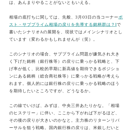
は、あんまりやることがないともいえる。
相場の底打ちに関しては、先般、3月03日の当コーナー
ポ
スト・サブプライム相場の戻りを先導する銘柄群は？l
で
書いたシナリオAの展開を、現状ではメインシナリオとし
ています（変わるかもしれませんが（笑）。
このシナリオの場合、サブプライム問題が嫌気され大き
く下げた銘柄（銀行株等）の戻りに乗っかる戦略と、下
げ率が低く、比較的早期に新高値を期待できるポジショ
ンにある銘柄（総合商社株等）に乗っかる戦略が考えら
れます。個人的には銀行株の戻りに乗っかる戦略のほう
を期待したいところですが、どうなるか。
この線でいけば、みずほ、中央三井あたりかな。「相場
のヒステリー」に伴い、ここから下がれば下がるほど、
その後の戻りが大きいのかなと。主力株のリターンリバ
ーサルを狙う戦略。国内銀行株の戻りは、米銀しだいと