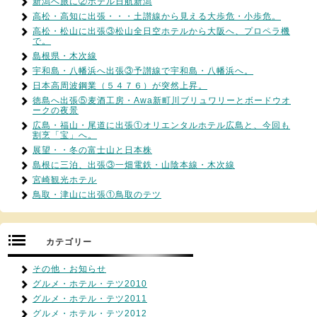
新潟へ旅に②ホテル日航新潟
高松・高知に出張・・・土讃線から見える大歩危・小歩危。
高松・松山に出張③松山全日空ホテルから大阪へ、プロペラ機
で。
島根県・木次線
宇和島・八幡浜へ出張③予讃線で宇和島・八幡浜へ。
日本高周波鋼業（５４７６）が突然上昇。
徳島へ出張⑤麦酒工房・Awa新町川ブリュワリーとボードウオ
ークの夜景
広島・福山・尾道に出張①オリエンタルホテル広島と、今回も
割烹「宝」へ。
展望・・冬の富士山と日本株
島根に三泊、出張③一畑電鉄・山陰本線・木次線
宮崎観光ホテル
鳥取・津山に出張①鳥取のテツ
カテゴリー
その他・お知らせ
グルメ・ホテル・テツ2010
グルメ・ホテル・テツ2011
グルメ・ホテル・テツ2012