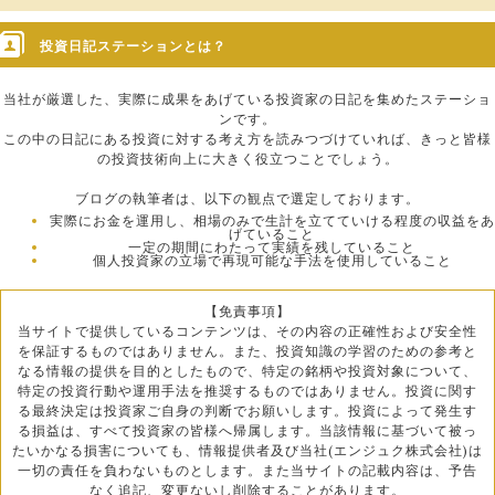
投資日記ステーションとは？
当社が厳選した、実際に成果をあげている投資家の日記を集めたステーショ
ンです。
この中の日記にある投資に対する考え方を読みつづけていれば、きっと皆様
の投資技術向上に大きく役立つことでしょう。
ブログの執筆者は、以下の観点で選定しております。
実際にお金を運用し、相場のみで生計を立てていける程度の収益をあ
げていること
一定の期間にわたって実績を残していること
個人投資家の立場で再現可能な手法を使用していること
【免責事項】
当サイトで提供しているコンテンツは、その内容の正確性および安全性
を保証するものではありません。また、投資知識の学習のための参考と
なる情報の提供を目的としたもので、特定の銘柄や投資対象について、
特定の投資行動や運用手法を推奨するものではありません。投資に関す
る最終決定は投資家ご自身の判断でお願いします。投資によって発生す
る損益は、すべて投資家の皆様へ帰属します。当該情報に基づいて被っ
たいかなる損害についても、情報提供者及び当社(エンジュク株式会社)は
一切の責任を負わないものとします。また当サイトの記載内容は、予告
なく追記、変更ないし削除することがあります。