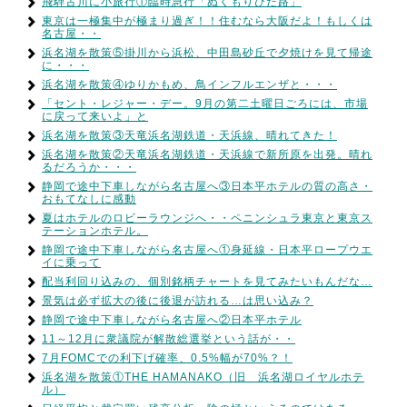
飛騨古川に小旅行①臨時急行「ぬくもりひだ路」
東京は一極集中が極まり過ぎ！！住むなら大阪だよ！もしくは
名古屋・・
浜名湖を散策⑤掛川から浜松、中田島砂丘で夕焼けを見て帰途
に・・・
浜名湖を散策④ゆりかもめ、鳥インフルエンザと・・・
「セント・レジャー・デー。9月の第二土曜日ごろには、市場
に戻って来いよ」と
浜名湖を散策③天竜浜名湖鉄道・天浜線、晴れてきた！
浜名湖を散策②天竜浜名湖鉄道・天浜線で新所原を出発。晴れ
るだろうか・・・
静岡で途中下車しながら名古屋へ③日本平ホテルの質の高さ・
おもてなしに感動
夏はホテルのロビーラウンジへ・・ペニンシュラ東京と東京ス
テーションホテル。
静岡で途中下車しながら名古屋へ①身延線・日本平ロープウエ
イに乗って
配当利回り込みの、個別銘柄チャートを見てみたいもんだな…
景気は必ず拡大の後に後退が訪れる…は思い込み？
静岡で途中下車しながら名古屋へ②日本平ホテル
11～12月に衆議院が解散総選挙という話が・・
7月FOMCでの利下げ確率、0.5%幅が70%？！
浜名湖を散策①THE HAMANAKO（旧 浜名湖ロイヤルホテ
ル）