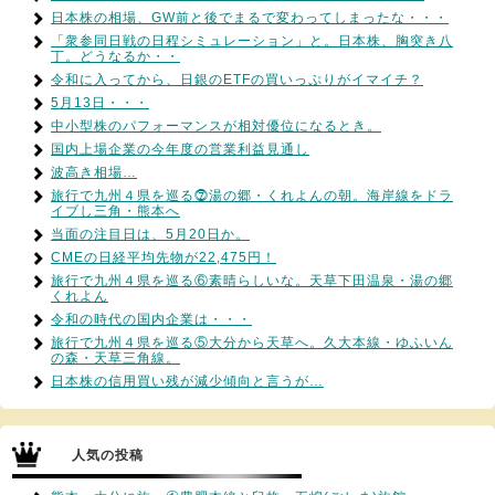
日本株の相場、GW前と後でまるで変わってしまったな・・・
「衆参同日戦の日程シミュレーション」と。日本株、胸突き八
丁。どうなるか・・
令和に入ってから、日銀のETFの買いっぷりがイマイチ？
5月13日・・・
中小型株のパフォーマンスが相対優位になるとき。
国内上場企業の今年度の営業利益見通し
波高き相場…
旅行で九州４県を巡る⓻湯の郷・くれよんの朝。海岸線をドラ
イブし三角・熊本へ
当面の注目日は、5月20日か。
CMEの日経平均先物が22,475円！
旅行で九州４県を巡る⑥素晴らしいな。天草下田温泉・湯の郷
くれよん
令和の時代の国内企業は・・・
旅行で九州４県を巡る⑤大分から天草へ。久大本線・ゆふいん
の森・天草三角線。
日本株の信用買い残が減少傾向と言うが…
人気の投稿