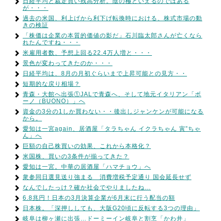
日経平均と裁定買い残高分析。陰の極といえるのではある
が・・・
過去の米国、利上げから利下げ転換時における、株式市場の動
きの検証
「株価は企業の本質的価値の影だ」石川臨太郎さんが亡くなら
れたんですね・・・
米雇用者数、予想上回る22.4万人増と・・・
景色が変わってきたのか・・・
日経平均は、8月の月初ぐらいまで上昇可能との見方・・
短期的な戻り相場？
青森・大館へ出張①JALで青森へ、そして地元イタリアン「ボ
ーノ（BUONO）」へ
資金の3分の1しか買わない・・後出しジャンケンが可能になる
から。
愛知は一宮again、居酒屋「タラちゃん イクラちゃん 寅”ちゃ
ん」へ
巨額の自己株買いの効果、これから本格化？
米国株、買いの3条件が揃ってきた？
愛知は一宮。中華の居酒屋「ハマチョウ」へ
衆参同日選見送り強まる 消費増税予定通り 国会延長せず
なんでしたっけ？確か社会でやりましたね…
6.8兆円！日本の3月決算企業が6月末に行う配当の額
日本株。「深押ししても、大阪G20頃に反転する3つの理由」
岐阜は柳ヶ瀬に出張…ドーミーイン岐阜と割烹「かわ井」