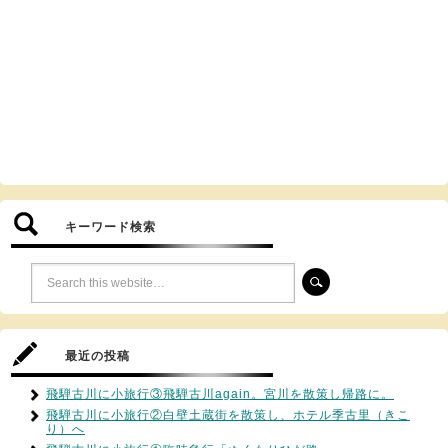
キーワード検索
最近の投稿
飛騨古川に小旅行③飛騨古川again。宮川を散策し帰路に。
飛騨古川に小旅行②白壁土蔵街を散策し、ホテル季古里（きこ
り）へ