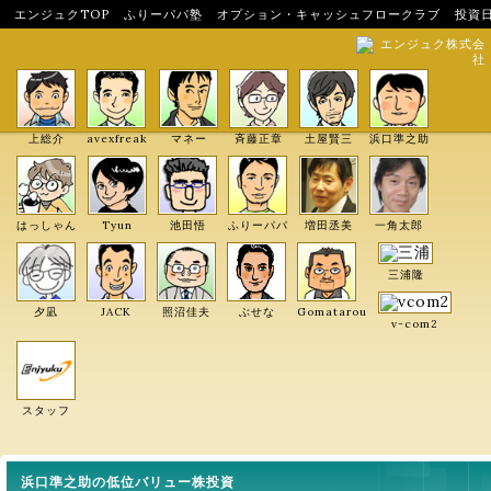
エンジュクTOP
ふりーパパ塾
オプション・キャッシュフロークラブ
投資
エンジュク株式会
社
上総介
avexfreak
マネー
斉藤正章
土屋賢三
浜口準之助
はっしゃん
Tyun
池田悟
ふりーパパ
増田丞美
一角太郎
三浦隆
夕凪
JACK
照沼佳夫
ぶせな
Gomatarou
v-com2
スタッフ
浜口準之助の低位バリュー株投資