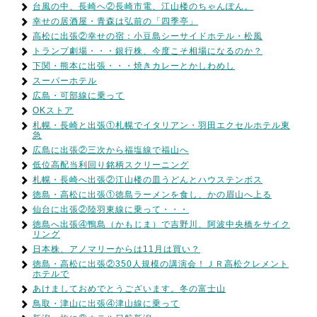
台風の中、長崎へ②長崎市電、江山楼のちゃんぽん。
幸せの居酒屋・青森は弘前の「四季亭」
高松に出張②幸せの宿：小豆島シーサイドホテル・松風
トランプ劇場・・・銀行株、今度こそ相場になるのか？
下関・熊本に出張・・・焼きカレーとかしわめし
スーパーホテル
広島・可部線に乗って
OKストア
札幌・長崎と出張①札幌でイタリアン・羽田エクセルホテル東
急
広島に出張②三次から福塩線で福山へ
低位高配当利回り銘柄スクリーニング
札幌・長崎へ出張②江山楼の皿うどんとハウステンボス
徳島・高松に出張①徳島ラーメンを食し、かの眉山へ上る
仙台に出張②陸羽東線に乗って・・・
徳島へ出張④鴨島（かもじま）で吉野川、阿波中央橋をサイク
リング
日本株、アノマリーからは11月は買い？
徳島・高松に出張②350人規模の講演会！ＪＲ高松クレメント
ホテルで
あけましておめでとうございます。冬の富士山
鳥取・津山に出張④津山線に乗って