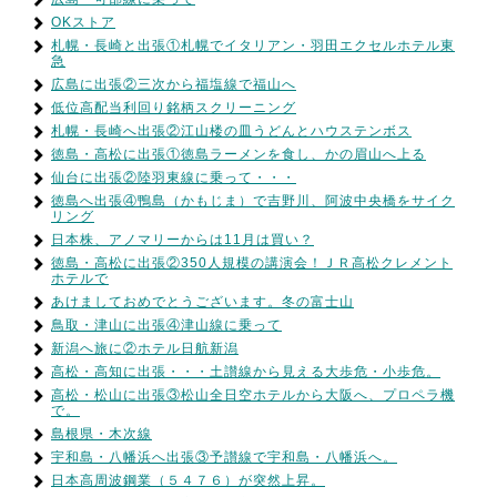
OKストア
札幌・長崎と出張①札幌でイタリアン・羽田エクセルホテル東
急
広島に出張②三次から福塩線で福山へ
低位高配当利回り銘柄スクリーニング
札幌・長崎へ出張②江山楼の皿うどんとハウステンボス
徳島・高松に出張①徳島ラーメンを食し、かの眉山へ上る
仙台に出張②陸羽東線に乗って・・・
徳島へ出張④鴨島（かもじま）で吉野川、阿波中央橋をサイク
リング
日本株、アノマリーからは11月は買い？
徳島・高松に出張②350人規模の講演会！ＪＲ高松クレメント
ホテルで
あけましておめでとうございます。冬の富士山
鳥取・津山に出張④津山線に乗って
新潟へ旅に②ホテル日航新潟
高松・高知に出張・・・土讃線から見える大歩危・小歩危。
高松・松山に出張③松山全日空ホテルから大阪へ、プロペラ機
で。
島根県・木次線
宇和島・八幡浜へ出張③予讃線で宇和島・八幡浜へ。
日本高周波鋼業（５４７６）が突然上昇。