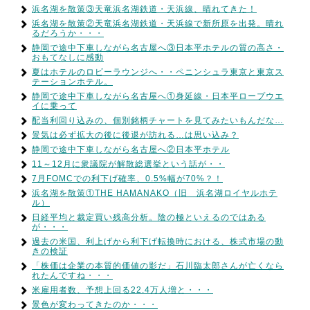
浜名湖を散策③天竜浜名湖鉄道・天浜線、晴れてきた！
浜名湖を散策②天竜浜名湖鉄道・天浜線で新所原を出発。晴れ
るだろうか・・・
静岡で途中下車しながら名古屋へ③日本平ホテルの質の高さ・
おもてなしに感動
夏はホテルのロビーラウンジへ・・ペニンシュラ東京と東京ス
テーションホテル。
静岡で途中下車しながら名古屋へ①身延線・日本平ロープウエ
イに乗って
配当利回り込みの、個別銘柄チャートを見てみたいもんだな…
景気は必ず拡大の後に後退が訪れる…は思い込み？
静岡で途中下車しながら名古屋へ②日本平ホテル
11～12月に衆議院が解散総選挙という話が・・
7月FOMCでの利下げ確率、0.5%幅が70%？！
浜名湖を散策①THE HAMANAKO（旧 浜名湖ロイヤルホテ
ル）
日経平均と裁定買い残高分析。陰の極といえるのではある
が・・・
過去の米国、利上げから利下げ転換時における、株式市場の動
きの検証
「株価は企業の本質的価値の影だ」石川臨太郎さんが亡くなら
れたんですね・・・
米雇用者数、予想上回る22.4万人増と・・・
景色が変わってきたのか・・・