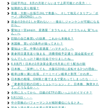
日経平均は、8月の月初ぐらいまで上昇可能との見方・・
短期的な戻り相場？
青森・大館へ出張①JALで青森へ、そして地元イタリアン「ボ
ーノ（BUONO）」へ
資金の3分の1しか買わない・・後出しジャンケンが可能になる
から。
愛知は一宮again、居酒屋「タラちゃん イクラちゃん 寅”ちゃ
ん」へ
巨額の自己株買いの効果、これから本格化？
米国株、買いの3条件が揃ってきた？
愛知は一宮。中華の居酒屋「ハマチョウ」へ
衆参同日選見送り強まる 消費増税予定通り 国会延長せず
なんでしたっけ？確か社会でやりましたね…
6.8兆円！日本の3月決算企業が6月末に行う配当の額
日本株。「深押ししても、大阪G20頃に反転する3つの理由」
岐阜は柳ヶ瀬に出張…ドーミーイン岐阜と割烹「かわ井」
日本株の相場、GW前と後でまるで変わってしまったな・・・
「衆参同日戦の日程シミュレーション」と。日本株、胸突き八
丁。どうなるか・・
令和に入ってから、日銀のETFの買いっぷりがイマイチ？
5月13日・・・
中小型株のパフォーマンスが相対優位になるとき。
国内上場企業の今年度の営業利益見通し