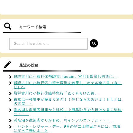
キーワード検索
最近の投稿
飛騨古川に小旅行③飛騨古川again。宮川を散策し帰路に。
飛騨古川に小旅行②白壁土蔵街を散策し、ホテル季古里（きこ
り）へ
飛騨古川に小旅行①臨時急行「ぬくもりひだ路」
東京は一極集中が極まり過ぎ！！住むなら大阪だよ！もしくは
名古屋・・
浜名湖を散策⑤掛川から浜松、中田島砂丘で夕焼けを見て帰途
に・・・
浜名湖を散策④ゆりかもめ、鳥インフルエンザと・・・
「セント・レジャー・デー。9月の第二土曜日ごろには、市場
に戻って来いよ」と