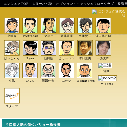
エンジュクTOP
ふりーパパ塾
オプション・キャッシュフロークラブ
投資
エンジュク株式会
社
上総介
avexfreak
マネー
斉藤正章
土屋賢三
浜口準之助
はっしゃん
Tyun
池田悟
ふりーパパ
増田丞美
一角太郎
三浦隆
夕凪
JACK
照沼佳夫
ぶせな
Gomatarou
v-com2
スタッフ
浜口準之助の低位バリュー株投資