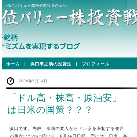
-低位バリュー銘柄分散投資の日記
ホーム
|
浜口準之助の投資法
|
プロフィール
2008年6月14日
「ドル高・株高・原油安」
は日米の国策？？？
浜口です。先般、米国の要人からドル安を牽制する発言
が相次いだのに続いて、6月14日日経一面には、日米、為