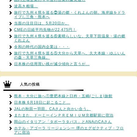
波高き相場…
旅行で九州４県を巡る⓻湯の郷・くれよんの朝。海岸線をドラ
イブし三角・熊本へ
当面の注目日は、5月20日か。
CMEの日経平均先物が22,475円！
旅行で九州４県を巡る⑥素晴らしいな。天草下田温泉・湯の郷
くれよん
令和の時代の国内企業は・・・
旅行で九州４県を巡る⑤大分から天草へ。久大本線・ゆふいん
の森・天草三角線。
日本株の信用買い残が減少傾向と言うが…
人気の投稿
熊本・大分に旅へ①豊肥本線と臼杵・五嶋(ごしま)旅館
日本株 6月18日に起こること…
JALの秋田ー羽田。CAさんと向かい合う。
またまた、ドーミーインＰＲＥＭＩＵＭ京都駅前に宿泊
岡山のイタリアン「タボーラタパス」とANAのCAさん
ホテル・アゴーラ リージェンシー 堺のエグゼクティブ・フロ
アに宿泊