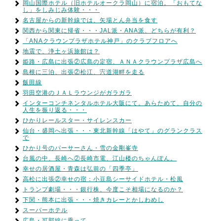
岡山国際ホテル（旧ホテルオークラ岡山）に宿泊。「おもてな
し」をしみじみ体験・・・
名古屋からの新幹線では、矢場とん弁当を食す
関西から関東に帰省・・・JAL派・ANA派、どちらが有利？
「ANAクラウンプラザホテル神戸」のクラブフロアへ
地震で、浄土ヶ浜旅館は？
姫路・広島に出張②広島の定宿、ＡＮＡクラウンプラザ広島へ
島根に三泊、出張②松江、宍道湖畔を走る
飯田線
羽田空港のＪＡＬラウンジがガラガラ
インターコンチネンタルホテル大阪にて。あらためて、自分の
人生を振り返る・・・
ひかりレールスター・サイレンスカー
仙台・盛岡へ出張・・・東北新幹線「はやて」のグランクラス
で
ひかり号のパーサーさん・雪の金剛峯寺
台風の中、長崎へ②長崎市電、江山楼のちゃんぽん。
幸せの居酒屋・青森は弘前の「四季亭」
高松に出張②幸せの宿：小豆島シーサイドホテル・松風
トランプ劇場・・・銀行株、今度こそ相場になるのか？
下関・熊本に出張・・・焼きカレーとかしわめし
スーパーホテル
広島・可部線に乗って