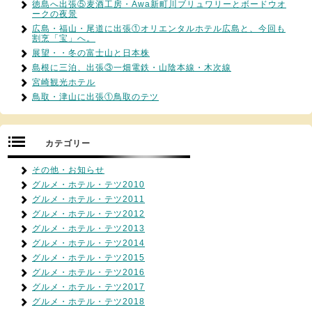
徳島へ出張⑤麦酒工房・Awa新町川ブリュワリーとボードウオ
ークの夜景
広島・福山・尾道に出張①オリエンタルホテル広島と、今回も
割烹「宝」へ。
展望・・冬の富士山と日本株
島根に三泊、出張③一畑電鉄・山陰本線・木次線
宮崎観光ホテル
鳥取・津山に出張①鳥取のテツ
カテゴリー
その他・お知らせ
グルメ・ホテル・テツ2010
グルメ・ホテル・テツ2011
グルメ・ホテル・テツ2012
グルメ・ホテル・テツ2013
グルメ・ホテル・テツ2014
グルメ・ホテル・テツ2015
グルメ・ホテル・テツ2016
グルメ・ホテル・テツ2017
グルメ・ホテル・テツ2018