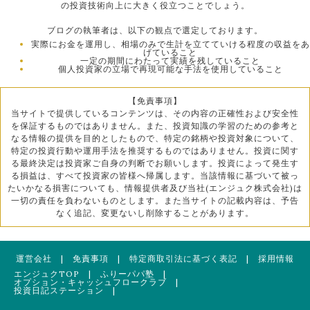
の投資技術向上に大きく役立つことでしょう。
ブログの執筆者は、以下の観点で選定しております。
実際にお金を運用し、相場のみで生計を立てていける程度の収益をあ
げていること
一定の期間にわたって実績を残していること
個人投資家の立場で再現可能な手法を使用していること
【免責事項】
当サイトで提供しているコンテンツは、その内容の正確性および安全性
を保証するものではありません。また、投資知識の学習のための参考と
なる情報の提供を目的としたもので、特定の銘柄や投資対象について、
特定の投資行動や運用手法を推奨するものではありません。投資に関す
る最終決定は投資家ご自身の判断でお願いします。投資によって発生す
る損益は、すべて投資家の皆様へ帰属します。当該情報に基づいて被っ
たいかなる損害についても、情報提供者及び当社(エンジュク株式会社)は
一切の責任を負わないものとします。また当サイトの記載内容は、予告
なく追記、変更ないし削除することがあります。
運営会社
|
免責事項
|
特定商取引法に基づく表記
|
採用情報
エンジュクTOP
|
ふりーパパ塾
|
オプション・キャッシュフロークラブ
|
投資日記ステーション
|