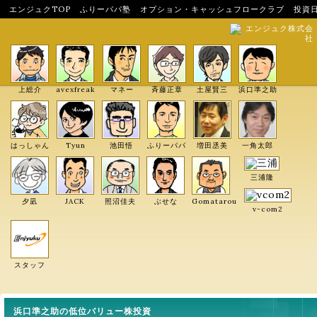
エンジュクTOP
ふりーパパ塾
オプション・キャッシュフロークラブ
投資
エンジュク株式会
社
上総介
avexfreak
マネー
斉藤正章
土屋賢三
浜口準之助
はっしゃん
Tyun
池田悟
ふりーパパ
増田丞美
一角太郎
三浦隆
夕凪
JACK
照沼佳夫
ぶせな
Gomatarou
v-com2
スタッフ
浜口準之助の低位バリュー株投資