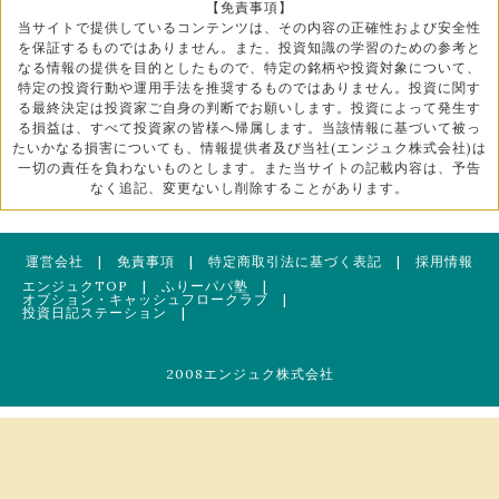
【免責事項】
当サイトで提供しているコンテンツは、その内容の正確性および安全性
を保証するものではありません。また、投資知識の学習のための参考と
なる情報の提供を目的としたもので、特定の銘柄や投資対象について、
特定の投資行動や運用手法を推奨するものではありません。投資に関す
る最終決定は投資家ご自身の判断でお願いします。投資によって発生す
る損益は、すべて投資家の皆様へ帰属します。当該情報に基づいて被っ
たいかなる損害についても、情報提供者及び当社(エンジュク株式会社)は
一切の責任を負わないものとします。また当サイトの記載内容は、予告
なく追記、変更ないし削除することがあります。
運営会社
|
免責事項
|
特定商取引法に基づく表記
|
採用情報
エンジュクTOP
|
ふりーパパ塾
|
オプション・キャッシュフロークラブ
|
投資日記ステーション
|
2008エンジュク株式会社