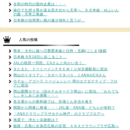
令和の時代の国内企業は・・・
旅行で九州４県を巡る⑤大分から天草へ。久大本線・ゆふいん
の森・天草三角線。
日本株の信用買い残が減少傾向と言うが…
人気の投稿
熊本・大分に旅へ①豊肥本線と臼杵・五嶋(ごしま)旅館
日本株 6月18日に起こること…
JALの秋田ー羽田。CAさんと向かい合う。
またまた、ドーミーインＰＲＥＭＩＵＭ京都駅前に宿泊
岡山のイタリアン「タボーラタパス」とANAのCAさん
ホテル・アゴーラ リージェンシー 堺のエグゼクティブ・フロ
アに宿泊
岡山国際ホテル（旧ホテルオークラ岡山）に宿泊。「おもてな
し」をしみじみ体験・・・
名古屋からの新幹線では、矢場とん弁当を食す
関西から関東に帰省・・・JAL派・ANA派、どちらが有利？
「ANAクラウンプラザホテル神戸」のクラブフロアへ
地震で、浄土ヶ浜旅館は？
姫路・広島に出張②広島の定宿、ＡＮＡクラウンプラザ広島へ