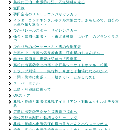
島根に三泊、出張②松江、宍道湖畔を走る
飯田線
羽田空港のＪＡＬラウンジがガラガラ
インターコンチネンタルホテル大阪にて。あらためて、自分の
人生を振り返る・・・
ひかりレールスター・サイレンスカー
仙台・盛岡へ出張・・・東北新幹線「はやて」のグランクラス
で
ひかり号のパーサーさん・雪の金剛峯寺
台風の中、長崎へ②長崎市電、江山楼のちゃんぽん。
幸せの居酒屋・青森は弘前の「四季亭」
高松に出張②幸せの宿：小豆島シーサイドホテル・松風
トランプ劇場・・・銀行株、今度こそ相場になるのか？
下関・熊本に出張・・・焼きカレーとかしわめし
スーパーホテル
広島・可部線に乗って
OKストア
札幌・長崎と出張①札幌でイタリアン・羽田エクセルホテル東
急
広島に出張②三次から福塩線で福山へ
低位高配当利回り銘柄スクリーニング
札幌・長崎へ出張②江山楼の皿うどんとハウステンボス