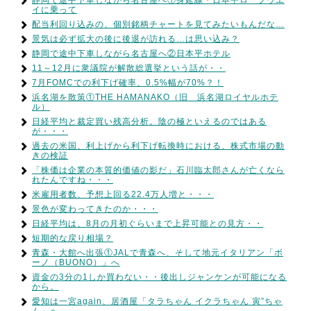
静岡で途中下車しながら名古屋へ①身延線・日本平ロープウエ
イに乗って
配当利回り込みの、個別銘柄チャートを見てみたいもんだな…
景気は必ず拡大の後に後退が訪れる…は思い込み？
静岡で途中下車しながら名古屋へ②日本平ホテル
11～12月に衆議院が解散総選挙という話が・・
7月FOMCでの利下げ確率、0.5%幅が70%？！
浜名湖を散策①THE HAMANAKO（旧 浜名湖ロイヤルホテ
ル）
日経平均と裁定買い残高分析。陰の極といえるのではある
が・・・
過去の米国、利上げから利下げ転換時における、株式市場の動
きの検証
「株価は企業の本質的価値の影だ」石川臨太郎さんが亡くなら
れたんですね・・・
米雇用者数、予想上回る22.4万人増と・・・
景色が変わってきたのか・・・
日経平均は、8月の月初ぐらいまで上昇可能との見方・・
短期的な戻り相場？
青森・大館へ出張①JALで青森へ、そして地元イタリアン「ボ
ーノ（BUONO）」へ
資金の3分の1しか買わない・・後出しジャンケンが可能になる
から。
愛知は一宮again、居酒屋「タラちゃん イクラちゃん 寅”ちゃ