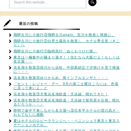
最近の投稿
飛騨古川に小旅行③飛騨古川again。宮川を散策し帰路に。
飛騨古川に小旅行②白壁土蔵街を散策し、ホテル季古里（きこ
り）へ
飛騨古川に小旅行①臨時急行「ぬくもりひだ路」
東京は一極集中が極まり過ぎ！！住むなら大阪だよ！もしくは
名古屋・・
浜名湖を散策⑤掛川から浜松、中田島砂丘で夕焼けを見て帰途
に・・・
浜名湖を散策④ゆりかもめ、鳥インフルエンザと・・・
「セント・レジャー・デー。9月の第二土曜日ごろには、市場
に戻って来いよ」と
浜名湖を散策③天竜浜名湖鉄道・天浜線、晴れてきた！
浜名湖を散策②天竜浜名湖鉄道・天浜線で新所原を出発。晴れ
るだろうか・・・
静岡で途中下車しながら名古屋へ③日本平ホテルの質の高さ・
おもてなしに感動
夏はホテルのロビーラウンジへ・・ペニンシュラ東京と東京ス
テーションホテル。