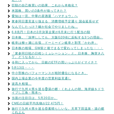
ん」へ
巨額の自己株買いの効果、これから本格化？
米国株、買いの3条件が揃ってきた？
愛知は一宮。中華の居酒屋「ハマチョウ」へ
衆参同日選見送り強まる 消費増税予定通り 国会延長せず
なんでしたっけ？確か社会でやりましたね…
6.8兆円！日本の3月決算企業が6月末に行う配当の額
日本株。「深押ししても、大阪G20頃に反転する3つの理由」
岐阜は柳ヶ瀬に出張…ドーミーイン岐阜と割烹「かわ井」
日本株の相場、GW前と後でまるで変わってしまったな・・・
「衆参同日戦の日程シミュレーション」と。日本株、胸突き八
丁。どうなるか・・
令和に入ってから、日銀のETFの買いっぷりがイマイチ？
5月13日・・・
中小型株のパフォーマンスが相対優位になるとき。
国内上場企業の今年度の営業利益見通し
波高き相場…
旅行で九州４県を巡る⓻湯の郷・くれよんの朝。海岸線をドラ
イブし三角・熊本へ
当面の注目日は、5月20日か。
CMEの日経平均先物が22,475円！
旅行で九州４県を巡る⑥素晴らしいな。天草下田温泉・湯の郷
くれよん