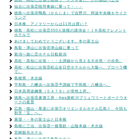
徳島・高松に出張①徳島ラーメンを食し、かの眉山へ上る
仙台に出張②陸羽東線に乗って・・・
徳島へ出張④鴨島（かもじま）で吉野川、阿波中央橋をサイク
リング
日本株、アノマリーからは11月は買い？
徳島・高松に出張②350人規模の講演会！ＪＲ高松クレメント
ホテルで
あけましておめでとうございます。冬の富士山
鳥取・津山に出張④津山線に乗って
新潟へ旅に②ホテル日航新潟
高松・高知に出張・・・土讃線から見える大歩危・小歩危。
高松・松山に出張③松山全日空ホテルから大阪へ、プロペラ機
で。
島根県・木次線
宇和島・八幡浜へ出張③予讃線で宇和島・八幡浜へ。
日本高周波鋼業（５４７６）が突然上昇。
徳島へ出張⑤麦酒工房・Awa新町川ブリュワリーとボードウオ
ークの夜景
広島・福山・尾道に出張①オリエンタルホテル広島と、今回も
割烹「宝」へ。
展望・・冬の富士山と日本株
島根に三泊、出張③一畑電鉄・山陰本線・木次線
宮崎観光ホテル