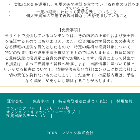
実際にお金を運用し、相場のみで生計を立てていける程度の収益をあ
げていること
一定の期間にわたって実績を残していること
個人投資家の立場で再現可能な手法を使用していること
【免責事項】
当サイトで提供しているコンテンツは、その内容の正確性および安全性
を保証するものではありません。また、投資知識の学習のための参考と
なる情報の提供を目的としたもので、特定の銘柄や投資対象について、
特定の投資行動や運用手法を推奨するものではありません。投資に関す
る最終決定は投資家ご自身の判断でお願いします。投資によって発生す
る損益は、すべて投資家の皆様へ帰属します。当該情報に基づいて被っ
たいかなる損害についても、情報提供者及び当社(エンジュク株式会社)は
一切の責任を負わないものとします。また当サイトの記載内容は、予告
なく追記、変更ないし削除することがあります。
運営会社
|
免責事項
|
特定商取引法に基づく表記
|
採用情報
エンジュクTOP
|
ふりーパパ塾
|
オプション・キャッシュフロークラブ
|
投資日記ステーション
|
2008エンジュク株式会社