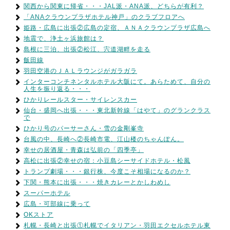
関西から関東に帰省・・・JAL派・ANA派、どちらが有利？
「ANAクラウンプラザホテル神戸」のクラブフロアへ
姫路・広島に出張②広島の定宿、ＡＮＡクラウンプラザ広島へ
地震で、浄土ヶ浜旅館は？
島根に三泊、出張②松江、宍道湖畔を走る
飯田線
羽田空港のＪＡＬラウンジがガラガラ
インターコンチネンタルホテル大阪にて。あらためて、自分の
人生を振り返る・・・
ひかりレールスター・サイレンスカー
仙台・盛岡へ出張・・・東北新幹線「はやて」のグランクラス
で
ひかり号のパーサーさん・雪の金剛峯寺
台風の中、長崎へ②長崎市電、江山楼のちゃんぽん。
幸せの居酒屋・青森は弘前の「四季亭」
高松に出張②幸せの宿：小豆島シーサイドホテル・松風
トランプ劇場・・・銀行株、今度こそ相場になるのか？
下関・熊本に出張・・・焼きカレーとかしわめし
スーパーホテル
広島・可部線に乗って
OKストア
札幌・長崎と出張①札幌でイタリアン・羽田エクセルホテル東