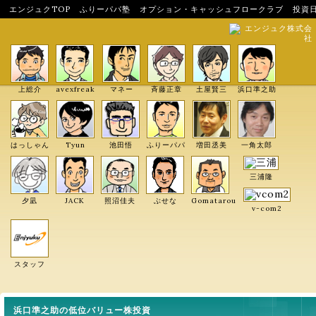
エンジュクTOP
ふりーパパ塾
オプション・キャッシュフロークラブ
投資
エンジュク株式会
社
上総介
avexfreak
マネー
斉藤正章
土屋賢三
浜口準之助
はっしゃん
Tyun
池田悟
ふりーパパ
増田丞美
一角太郎
三浦隆
夕凪
JACK
照沼佳夫
ぶせな
Gomatarou
v-com2
スタッフ
浜口準之助の低位バリュー株投資