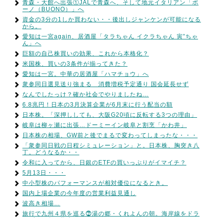
青森・大館へ出張①JALで青森へ、そして地元イタリアン「ボ
ーノ（BUONO）」へ
資金の3分の1しか買わない・・後出しジャンケンが可能になる
から。
愛知は一宮again、居酒屋「タラちゃん イクラちゃん 寅”ちゃ
ん」へ
巨額の自己株買いの効果、これから本格化？
米国株、買いの3条件が揃ってきた？
愛知は一宮。中華の居酒屋「ハマチョウ」へ
衆参同日選見送り強まる 消費増税予定通り 国会延長せず
なんでしたっけ？確か社会でやりましたね…
6.8兆円！日本の3月決算企業が6月末に行う配当の額
日本株。「深押ししても、大阪G20頃に反転する3つの理由」
岐阜は柳ヶ瀬に出張…ドーミーイン岐阜と割烹「かわ井」
日本株の相場、GW前と後でまるで変わってしまったな・・・
「衆参同日戦の日程シミュレーション」と。日本株、胸突き八
丁。どうなるか・・
令和に入ってから、日銀のETFの買いっぷりがイマイチ？
5月13日・・・
中小型株のパフォーマンスが相対優位になるとき。
国内上場企業の今年度の営業利益見通し
波高き相場…
旅行で九州４県を巡る⓻湯の郷・くれよんの朝。海岸線をドラ