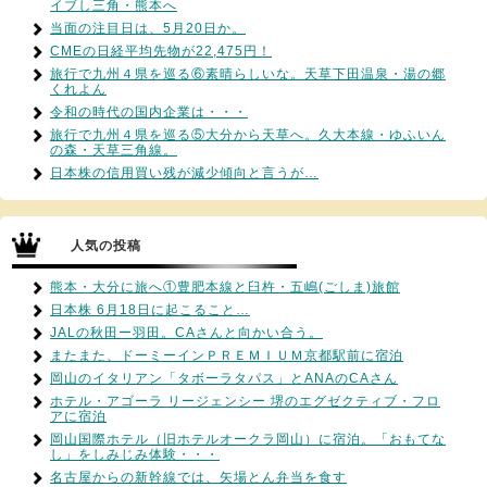
イブし三角・熊本へ
当面の注目日は、5月20日か。
CMEの日経平均先物が22,475円！
旅行で九州４県を巡る⑥素晴らしいな。天草下田温泉・湯の郷
くれよん
令和の時代の国内企業は・・・
旅行で九州４県を巡る⑤大分から天草へ。久大本線・ゆふいん
の森・天草三角線。
日本株の信用買い残が減少傾向と言うが…
人気の投稿
熊本・大分に旅へ①豊肥本線と臼杵・五嶋(ごしま)旅館
日本株 6月18日に起こること…
JALの秋田ー羽田。CAさんと向かい合う。
またまた、ドーミーインＰＲＥＭＩＵＭ京都駅前に宿泊
岡山のイタリアン「タボーラタパス」とANAのCAさん
ホテル・アゴーラ リージェンシー 堺のエグゼクティブ・フロ
アに宿泊
岡山国際ホテル（旧ホテルオークラ岡山）に宿泊。「おもてな
し」をしみじみ体験・・・
名古屋からの新幹線では、矢場とん弁当を食す