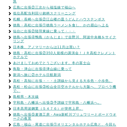
急
広島に出張②三次から福塩線で福山へ
低位高配当利回り銘柄スクリーニング
札幌・長崎へ出張②江山楼の皿うどんとハウステンボス
徳島・高松に出張①徳島ラーメンを食し、かの眉山へ上る
仙台に出張②陸羽東線に乗って・・・
徳島へ出張④鴨島（かもじま）で吉野川、阿波中央橋をサイク
リング
日本株、アノマリーからは11月は買い？
徳島・高松に出張②350人規模の講演会！ＪＲ高松クレメント
ホテルで
あけましておめでとうございます。冬の富士山
鳥取・津山に出張④津山線に乗って
新潟へ旅に②ホテル日航新潟
高松・高知に出張・・・土讃線から見える大歩危・小歩危。
高松・松山に出張③松山全日空ホテルから大阪へ、プロペラ機
で。
島根県・木次線
宇和島・八幡浜へ出張③予讃線で宇和島・八幡浜へ。
日本高周波鋼業（５４７６）が突然上昇。
徳島へ出張⑤麦酒工房・Awa新町川ブリュワリーとボードウオ
ークの夜景
広島・福山・尾道に出張①オリエンタルホテル広島と、今回も