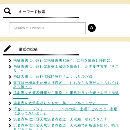
キーワード検索
最近の投稿
飛騨古川に小旅行③飛騨古川again。宮川を散策し帰路に。
飛騨古川に小旅行②白壁土蔵街を散策し、ホテル季古里（きこ
り）へ
飛騨古川に小旅行①臨時急行「ぬくもりひだ路」
東京は一極集中が極まり過ぎ！！住むなら大阪だよ！もしくは
名古屋・・
浜名湖を散策⑤掛川から浜松、中田島砂丘で夕焼けを見て帰途
に・・・
浜名湖を散策④ゆりかもめ、鳥インフルエンザと・・・
「セント・レジャー・デー。9月の第二土曜日ごろには、市場
に戻って来いよ」と
浜名湖を散策③天竜浜名湖鉄道・天浜線、晴れてきた！
浜名湖を散策②天竜浜名湖鉄道・天浜線で新所原を出発。晴れ
るだろうか・・・