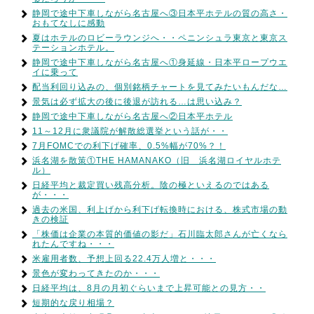
静岡で途中下車しながら名古屋へ③日本平ホテルの質の高さ・
おもてなしに感動
夏はホテルのロビーラウンジへ・・ペニンシュラ東京と東京ス
テーションホテル。
静岡で途中下車しながら名古屋へ①身延線・日本平ロープウエ
イに乗って
配当利回り込みの、個別銘柄チャートを見てみたいもんだな…
景気は必ず拡大の後に後退が訪れる…は思い込み？
静岡で途中下車しながら名古屋へ②日本平ホテル
11～12月に衆議院が解散総選挙という話が・・
7月FOMCでの利下げ確率、0.5%幅が70%？！
浜名湖を散策①THE HAMANAKO（旧 浜名湖ロイヤルホテ
ル）
日経平均と裁定買い残高分析。陰の極といえるのではある
が・・・
過去の米国、利上げから利下げ転換時における、株式市場の動
きの検証
「株価は企業の本質的価値の影だ」石川臨太郎さんが亡くなら
れたんですね・・・
米雇用者数、予想上回る22.4万人増と・・・
景色が変わってきたのか・・・
日経平均は、8月の月初ぐらいまで上昇可能との見方・・
短期的な戻り相場？