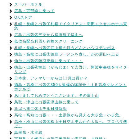
スーパーホテル
広島・可部線に乗って
OKストア
札幌・長崎と出張①札幌でイタリアン・羽田エクセルホテル東
急
広島に出張②三次から福塩線で福山へ
低位高配当利回り銘柄スクリーニング
札幌・長崎へ出張②江山楼の皿うどんとハウステンボス
徳島・高松に出張①徳島ラーメンを食し、かの眉山へ上る
仙台に出張②陸羽東線に乗って・・・
徳島へ出張④鴨島（かもじま）で吉野川、阿波中央橋をサイク
リング
日本株、アノマリーからは11月は買い？
徳島・高松に出張②350人規模の講演会！ＪＲ高松クレメント
ホテルで
あけましておめでとうございます。冬の富士山
鳥取・津山に出張④津山線に乗って
新潟へ旅に②ホテル日航新潟
高松・高知に出張・・・土讃線から見える大歩危・小歩危。
高松・松山に出張③松山全日空ホテルから大阪へ、プロペラ機
で。
島根県・木次線