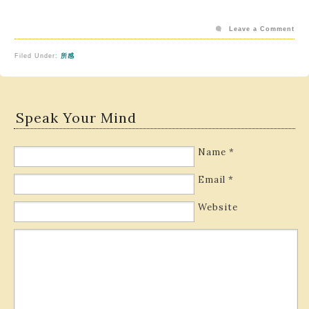
Leave a Comment
Filed Under:
所感
Speak Your Mind
Name
*
Email
*
Website