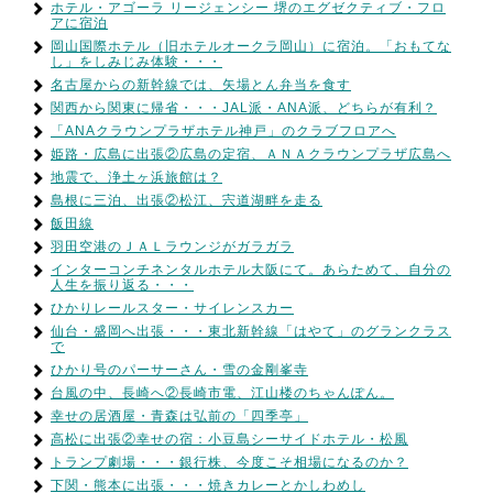
ホテル・アゴーラ リージェンシー 堺のエグゼクティブ・フロ
アに宿泊
岡山国際ホテル（旧ホテルオークラ岡山）に宿泊。「おもてな
し」をしみじみ体験・・・
名古屋からの新幹線では、矢場とん弁当を食す
関西から関東に帰省・・・JAL派・ANA派、どちらが有利？
「ANAクラウンプラザホテル神戸」のクラブフロアへ
姫路・広島に出張②広島の定宿、ＡＮＡクラウンプラザ広島へ
地震で、浄土ヶ浜旅館は？
島根に三泊、出張②松江、宍道湖畔を走る
飯田線
羽田空港のＪＡＬラウンジがガラガラ
インターコンチネンタルホテル大阪にて。あらためて、自分の
人生を振り返る・・・
ひかりレールスター・サイレンスカー
仙台・盛岡へ出張・・・東北新幹線「はやて」のグランクラス
で
ひかり号のパーサーさん・雪の金剛峯寺
台風の中、長崎へ②長崎市電、江山楼のちゃんぽん。
幸せの居酒屋・青森は弘前の「四季亭」
高松に出張②幸せの宿：小豆島シーサイドホテル・松風
トランプ劇場・・・銀行株、今度こそ相場になるのか？
下関・熊本に出張・・・焼きカレーとかしわめし