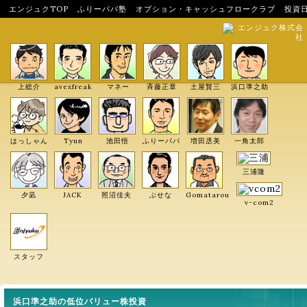
エンジュクTOP
ふりーパパ塾
オプション・キャッシュフロークラブ
投資
エンジュク株式会
社
上総介
avexfreak
マネー
斉藤正章
土屋賢三
浜口準之助
はっしゃん
Tyun
池田悟
ふりーパパ
増田丞美
一角太郎
三浦隆
夕凪
JACK
照沼佳夫
ぶせな
Gomatarou
v-com2
スタッフ
浜口準之助の低位バリュー株投資