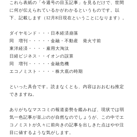
これら表紙の「今週号の目玉記事」を見るだけで、世間
に何が伝えられているかがわかるというものです。以
下、記載します（12月8日現在ということになります）。
ダイヤモンド・・・日本経済崩落
同 増刊・・・・・金融・不動産 発火寸前
東洋経済・・・・雇用大淘汰
日経ビジネス・・イオンの誤算
同 増刊・・・・・金融危機
エコノミスト・・・・株大底の時期
といった具合です。読まなくとも、内容はおおむね推定
できますね。
ありがちなマスコミの報道姿勢を鑑みれば、現状では弱
気一色記事が並ぶのが自然なのでしょうが、この中でエ
コノミストが久々に前向きの記事を出しきた点はやや注
目に値するような気がします。