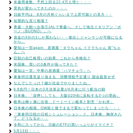
米雇用者数、予想上回る22.4万人増と・・・
景色が変わってきたのか・・・
日経平均は、8月の月初ぐらいまで上昇可能との見方・・
短期的な戻り相場？
青森・大館へ出張①JALで青森へ、そして地元イタリアン「ボ
ーノ（BUONO）」へ
資金の3分の1しか買わない・・後出しジャンケンが可能になる
から。
愛知は一宮again、居酒屋「タラちゃん イクラちゃん 寅”ちゃ
ん」へ
巨額の自己株買いの効果、これから本格化？
米国株、買いの3条件が揃ってきた？
愛知は一宮。中華の居酒屋「ハマチョウ」へ
衆参同日選見送り強まる 消費増税予定通り 国会延長せず
なんでしたっけ？確か社会でやりましたね…
6.8兆円！日本の3月決算企業が6月末に行う配当の額
日本株。「深押ししても、大阪G20頃に反転する3つの理由」
岐阜は柳ヶ瀬に出張…ドーミーイン岐阜と割烹「かわ井」
日本株の相場、GW前と後でまるで変わってしまったな・・・
「衆参同日戦の日程シミュレーション」と。日本株、胸突き八
丁。どうなるか・・
令和に入ってから、日銀のETFの買いっぷりがイマイチ？
5月13日・・・