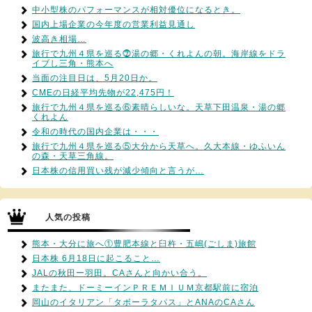
中小型株のパフォーマンスが相対優位になるとき。
国内上場企業の今年度の営業利益見通し
波高き相場…
旅行で九州４県を巡る⓻湯の郷・くれよんの朝。海岸線をドラ
イブし三角・熊本へ
当面の注目日は、5月20日か。
CMEの日経平均先物が22,475円！
旅行で九州４県を巡る⑥素晴らしいな。天草下田温泉・湯の郷
くれよん
令和の時代の国内企業は・・・
旅行で九州４県を巡る⑤大分から天草へ。久大本線・ゆふいん
の森・天草三角線。
日本株の信用買い残が減少傾向と言うが…
人気の投稿
熊本・大分に旅へ①豊肥本線と臼杵・五嶋(ごしま)旅館
日本株 6月18日に起こること…
JALの秋田ー羽田。CAさんと向かい合う。
またまた、ドーミーインＰＲＥＭＩＵＭ京都駅前に宿泊
岡山のイタリアン「タボーラタパス」とANAのCAさん