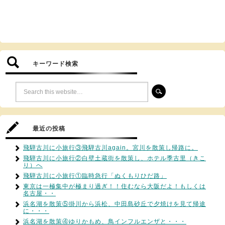
キーワード検索
最近の投稿
飛騨古川に小旅行③飛騨古川again。宮川を散策し帰路に。
飛騨古川に小旅行②白壁土蔵街を散策し、ホテル季古里（きこ
り）へ
飛騨古川に小旅行①臨時急行「ぬくもりひだ路」
東京は一極集中が極まり過ぎ！！住むなら大阪だよ！もしくは
名古屋・・
浜名湖を散策⑤掛川から浜松、中田島砂丘で夕焼けを見て帰途
に・・・
浜名湖を散策④ゆりかもめ、鳥インフルエンザと・・・