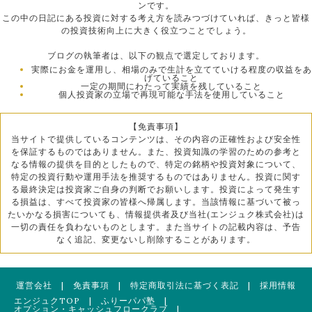
ンです。
この中の日記にある投資に対する考え方を読みつづけていれば、きっと皆様
の投資技術向上に大きく役立つことでしょう。
ブログの執筆者は、以下の観点で選定しております。
実際にお金を運用し、相場のみで生計を立てていける程度の収益をあ
げていること
一定の期間にわたって実績を残していること
個人投資家の立場で再現可能な手法を使用していること
【免責事項】
当サイトで提供しているコンテンツは、その内容の正確性および安全性
を保証するものではありません。また、投資知識の学習のための参考と
なる情報の提供を目的としたもので、特定の銘柄や投資対象について、
特定の投資行動や運用手法を推奨するものではありません。投資に関す
る最終決定は投資家ご自身の判断でお願いします。投資によって発生す
る損益は、すべて投資家の皆様へ帰属します。当該情報に基づいて被っ
たいかなる損害についても、情報提供者及び当社(エンジュク株式会社)は
一切の責任を負わないものとします。また当サイトの記載内容は、予告
なく追記、変更ないし削除することがあります。
運営会社
|
免責事項
|
特定商取引法に基づく表記
|
採用情報
エンジュクTOP
|
ふりーパパ塾
|
オプション・キャッシュフロークラブ
|