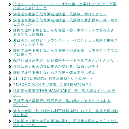
「セント・レジャー・デー。9月の第二土曜日ごろには、市場
に戻って来いよ」と
浜名湖を散策③天竜浜名湖鉄道・天浜線、晴れてきた！
浜名湖を散策②天竜浜名湖鉄道・天浜線で新所原を出発。晴れ
るだろうか・・・
静岡で途中下車しながら名古屋へ③日本平ホテルの質の高さ・
おもてなしに感動
夏はホテルのロビーラウンジへ・・ペニンシュラ東京と東京ス
テーションホテル。
静岡で途中下車しながら名古屋へ①身延線・日本平ロープウエ
イに乗って
配当利回り込みの、個別銘柄チャートを見てみたいもんだな…
景気は必ず拡大の後に後退が訪れる…は思い込み？
静岡で途中下車しながら名古屋へ②日本平ホテル
11～12月に衆議院が解散総選挙という話が・・
7月FOMCでの利下げ確率、0.5%幅が70%？！
浜名湖を散策①THE HAMANAKO（旧 浜名湖ロイヤルホテ
ル）
日経平均と裁定買い残高分析。陰の極といえるのではある
が・・・
過去の米国、利上げから利下げ転換時における、株式市場の動
きの検証
「株価は企業の本質的価値の影だ」石川臨太郎さんが亡くなら
れたんですね・・・