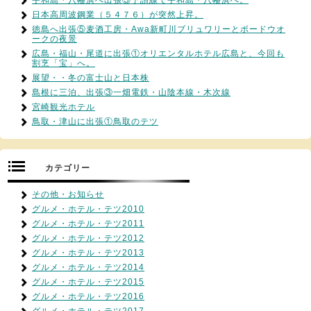
宇和島・八幡浜へ出張③予讃線で宇和島・八幡浜へ。
日本高周波鋼業（５４７６）が突然上昇。
徳島へ出張⑤麦酒工房・Awa新町川ブリュワリーとボードウオ
ークの夜景
広島・福山・尾道に出張①オリエンタルホテル広島と、今回も
割烹「宝」へ。
展望・・冬の富士山と日本株
島根に三泊、出張③一畑電鉄・山陰本線・木次線
宮崎観光ホテル
鳥取・津山に出張①鳥取のテツ
カテゴリー
その他・お知らせ
グルメ・ホテル・テツ2010
グルメ・ホテル・テツ2011
グルメ・ホテル・テツ2012
グルメ・ホテル・テツ2013
グルメ・ホテル・テツ2014
グルメ・ホテル・テツ2015
グルメ・ホテル・テツ2016