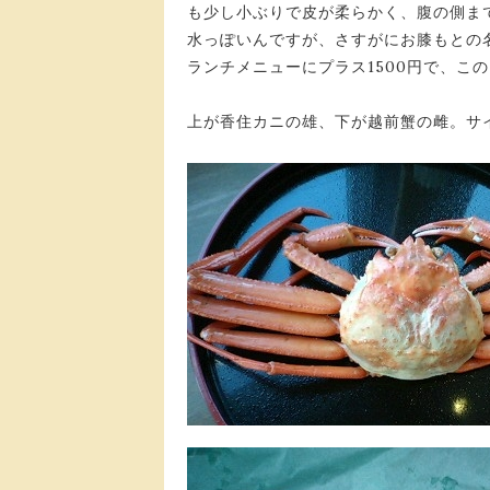
も少し小ぶりで皮が柔らかく、腹の側ま
水っぽいんですが、さすがにお膝もとの
ランチメニューにプラス1500円で、こ
上が香住カニの雄、下が越前蟹の雌。サイ