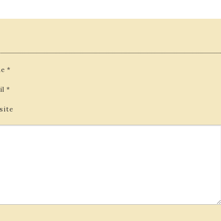
e
*
il
*
site