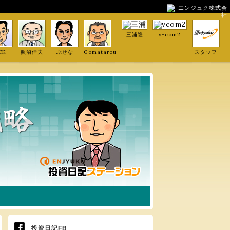
エンジュク株式会
社
三浦隆
v-com2
CK
照沼佳夫
ぶせな
Gomatarou
スタッフ
投資日記FB