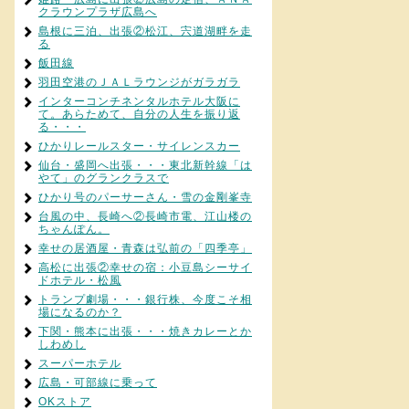
クラウンプラザ広島へ
島根に三泊、出張②松江、宍道湖畔を走
る
飯田線
羽田空港のＪＡＬラウンジがガラガラ
インターコンチネンタルホテル大阪に
て。あらためて、自分の人生を振り返
る・・・
ひかりレールスター・サイレンスカー
仙台・盛岡へ出張・・・東北新幹線「は
やて」のグランクラスで
ひかり号のパーサーさん・雪の金剛峯寺
台風の中、長崎へ②長崎市電、江山楼の
ちゃんぽん。
幸せの居酒屋・青森は弘前の「四季亭」
高松に出張②幸せの宿：小豆島シーサイ
ドホテル・松風
トランプ劇場・・・銀行株、今度こそ相
場になるのか？
下関・熊本に出張・・・焼きカレーとか
しわめし
スーパーホテル
広島・可部線に乗って
OKストア