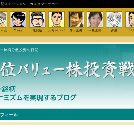
日記ステーション
カスタマーサポート
しゃん
Tyun
池田悟
ふりーパパ
増田丞美
一角太郎
夕凪
JA
ュー銘柄分散投資の日記
フィール