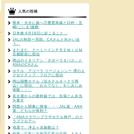
人気の投稿
熊本・大分に旅へ①豊肥本線と臼杵・五
嶋(ごしま)旅館
日本株 6月18日に起こること…
JALの秋田ー羽田。CAさんと向かい合
う。
またまた、ドーミーインＰＲＥＭＩＵＭ
京都駅前に宿泊
岡山のイタリアン「タボーラタパス」と
ANAのCAさん
ホテル・アゴーラ リージェンシー 堺のエ
グゼクティブ・フロアに宿泊
岡山国際ホテル（旧ホテルオークラ岡
山）に宿泊。「おもてなし」をしみじみ
体験・・・
名古屋からの新幹線では、矢場とん弁当
を食す
関西から関東に帰省・・・JAL派・ANA
派、どちらが有利？
「ANAクラウンプラザホテル神戸」のク
ラブフロアへ
地震で、浄土ヶ浜旅館は？
姫路・広島に出張②広島の定宿、ＡＮＡ