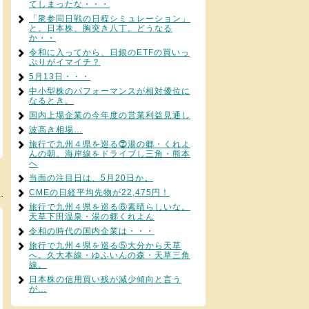
てしまったな・・・
「衆参同日戦の日程シミュレーション」
と。日本株、胸突き八丁。どうなる
か・・
令和に入ってから、日銀のETFの買いっ
ぷりがイマイチ？
5月13日・・・
中小型株のパフォーマンスが相対優位に
なるとき。
国内上場企業の今年度の営業利益見通し
波高き相場…
旅行で九州４県を巡る⓻湯の郷・くれよ
んの朝。海岸線をドライブし三角・熊本
へ
当面の注目日は、5月20日か。
CMEの日経平均先物が22,475円！
旅行で九州４県を巡る⑥素晴らしいな。
天草下田温泉・湯の郷くれよん
令和の時代の国内企業は・・・
旅行で九州４県を巡る⑤大分から天草
へ。久大本線・ゆふいんの森・天草三角
線。
日本株の信用買い残が減少傾向と言う
が…