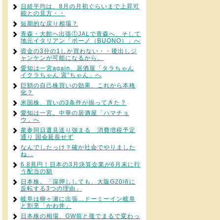
日経平均は、8月の月初ぐらいまで上昇可
能との見方・・
短期的な戻り相場？
青森・大館へ出張①JALで青森へ、そして
地元イタリアン「ボーノ（BUONO）」へ
資金の3分の1しか買わない・・後出しジ
ャンケンが可能になるから。
愛知は一宮again、居酒屋「タラちゃん
イクラちゃん 寅”ちゃん」へ
巨額の自己株買いの効果、これから本格
化？
米国株、買いの3条件が揃ってきた？
愛知は一宮。中華の居酒屋「ハマチョ
ウ」へ
衆参同日選見送り強まる 消費増税予定
通り 国会延長せず
なんでしたっけ？確か社会でやりました
ね…
6.8兆円！日本の3月決算企業が6月末に行
う配当の額
日本株。「深押ししても、大阪G20頃に
反転する3つの理由」
岐阜は柳ヶ瀬に出張…ドーミーイン岐阜
と割烹「かわ井」
日本株の相場、GW前と後でまるで変わっ