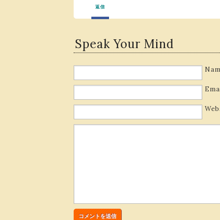
返信
Speak Your Mind
Nam
Ema
Web