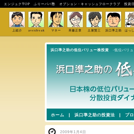
エンジュクTOP
ふりーパパ塾
オプション・キャッシュフロークラブ
投資
上総介
avexfreak
マネー
斉藤正章
土屋賢三
浜口準之助
はっ
浜口準之助の低位バリュー株投資
-低位バリ
ホーム
|
浜口準之助の投資法
|
プロ
2009年1月4日