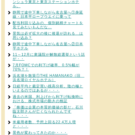
ンシュラ東京と東京ステーションホテ
ル。
静岡で途中下車しながら名古屋へ①身延
線・日本平ロープウエイに乗って
配当利回り込みの、個別銘柄チャートを
見てみたいもんだな…
景気は必ず拡大の後に後退が訪れる…は
思い込み？
静岡で途中下車しながら名古屋へ②日本
平ホテル
11～12月に衆議院が解散総選挙という話
が・・
7月FOMCでの利下げ確率、0.5%幅が
70%？！
浜名湖を散策①THE HAMANAKO（旧
浜名湖ロイヤルホテル）
日経平均と裁定買い残高分析。陰の極と
いえるのではあるが・・・
過去の米国、利上げから利下げ転換時に
おける、株式市場の動きの検証
「株価は企業の本質的価値の影だ」石川
臨太郎さんが亡くなられたんです
ね・・・
米雇用者数、予想上回る22.4万人増
と・・・
景色が変わってきたのか・・・