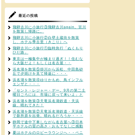
最近の投稿
飛騨古川に小旅行③飛騨古川again。宮川
を散策し帰路に。
飛騨古川に小旅行②白壁土蔵街を散策
し、ホテル季古里（きこり）へ
飛騨古川に小旅行①臨時急行「ぬくもり
ひだ路」
東京は一極集中が極まり過ぎ！！住むな
ら大阪だよ！もしくは名古屋・・
浜名湖を散策⑤掛川から浜松、中田島砂
丘で夕焼けを見て帰途に・・・
浜名湖を散策④ゆりかもめ、鳥インフル
エンザと・・・
「セント・レジャー・デー。9月の第二土
曜日ごろには、市場に戻って来いよ」と
浜名湖を散策③天竜浜名湖鉄道・天浜
線、晴れてきた！
浜名湖を散策②天竜浜名湖鉄道・天浜線
で新所原を出発。晴れるだろうか・・・
静岡で途中下車しながら名古屋へ③日本
平ホテルの質の高さ・おもてなしに感動
夏はホテルのロビーラウンジへ・・ペニ