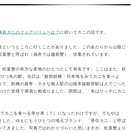
越前ガニのフェアバリューは？
に続いてカニの話です。
香住というところに行くことがありました。このあたりから山陰に
松葉蟹と呼ばれ（福井では越前蟹）、珍重されています。
、松葉蟹の有力な産地のひとつとして有名です。ここはまた、鉄
の2つ先の駅。当日は「餘部鉄橋・日本海をみてカニを食べよ
うで、鉄橋の最寄・小さな無人駅の山陰本線餘部駅は人でごった
つけた皆様で満員と相成りました。関西は、「冬はリッチにカニ
にてカニを食べる幸せ者（？）になったわけですが、でもやは
ました。ゆえにもうひとつの地元ブランド、「香住カニ」と呼ば
べてきました。写真ではわかりづらいと思いますが、松葉蟹より