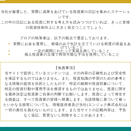
当社が厳選した、実際に成果をあげている投資家の日記を集めたステーショ
ンです。
この中の日記にある投資に対する考え方を読みつづけていれば、きっと皆様
の投資技術向上に大きく役立つことでしょう。
ブログの執筆者は、以下の観点で選定しております。
実際にお金を運用し、相場のみで生計を立てていける程度の収益をあ
げていること
一定の期間にわたって実績を残していること
個人投資家の立場で再現可能な手法を使用していること
【免責事項】
当サイトで提供しているコンテンツは、その内容の正確性および安全性
を保証するものではありません。また、投資知識の学習のための参考と
なる情報の提供を目的としたもので、特定の銘柄や投資対象について、
特定の投資行動や運用手法を推奨するものではありません。投資に関す
る最終決定は投資家ご自身の判断でお願いします。投資によって発生す
る損益は、すべて投資家の皆様へ帰属します。当該情報に基づいて被っ
たいかなる損害についても、情報提供者及び当社(エンジュク株式会社)は
一切の責任を負わないものとします。また当サイトの記載内容は、予告
なく追記、変更ないし削除することがあります。