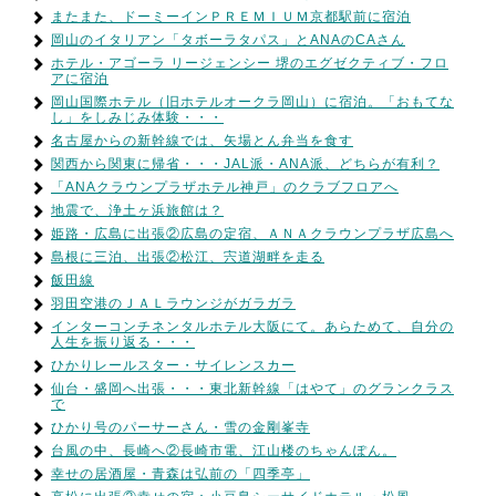
またまた、ドーミーインＰＲＥＭＩＵＭ京都駅前に宿泊
岡山のイタリアン「タボーラタパス」とANAのCAさん
ホテル・アゴーラ リージェンシー 堺のエグゼクティブ・フロ
アに宿泊
岡山国際ホテル（旧ホテルオークラ岡山）に宿泊。「おもてな
し」をしみじみ体験・・・
名古屋からの新幹線では、矢場とん弁当を食す
関西から関東に帰省・・・JAL派・ANA派、どちらが有利？
「ANAクラウンプラザホテル神戸」のクラブフロアへ
地震で、浄土ヶ浜旅館は？
姫路・広島に出張②広島の定宿、ＡＮＡクラウンプラザ広島へ
島根に三泊、出張②松江、宍道湖畔を走る
飯田線
羽田空港のＪＡＬラウンジがガラガラ
インターコンチネンタルホテル大阪にて。あらためて、自分の
人生を振り返る・・・
ひかりレールスター・サイレンスカー
仙台・盛岡へ出張・・・東北新幹線「はやて」のグランクラス
で
ひかり号のパーサーさん・雪の金剛峯寺
台風の中、長崎へ②長崎市電、江山楼のちゃんぽん。
幸せの居酒屋・青森は弘前の「四季亭」