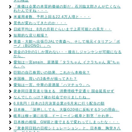
きの検証
「株価は企業の本質的価値の影だ」石川臨太郎さんが亡くなら
れたんですね・・・
米雇用者数、予想上回る22.4万人増と・・・
景色が変わってきたのか・・・
日経平均は、8月の月初ぐらいまで上昇可能との見方・・
短期的な戻り相場？
青森・大館へ出張①JALで青森へ、そして地元イタリアン「ボ
ーノ（BUONO）」へ
資金の3分の1しか買わない・・後出しジャンケンが可能になる
から。
愛知は一宮again、居酒屋「タラちゃん イクラちゃん 寅”ちゃ
ん」へ
巨額の自己株買いの効果、これから本格化？
米国株、買いの3条件が揃ってきた？
愛知は一宮。中華の居酒屋「ハマチョウ」へ
衆参同日選見送り強まる 消費増税予定通り 国会延長せず
なんでしたっけ？確か社会でやりましたね…
6.8兆円！日本の3月決算企業が6月末に行う配当の額
日本株。「深押ししても、大阪G20頃に反転する3つの理由」
岐阜は柳ヶ瀬に出張…ドーミーイン岐阜と割烹「かわ井」
日本株の相場、GW前と後でまるで変わってしまったな・・・
「衆参同日戦の日程シミュレーション」と。日本株、胸突き八