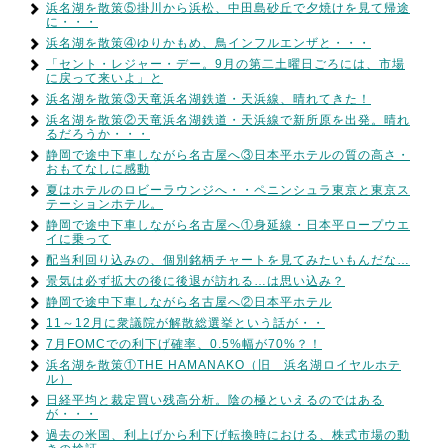
浜名湖を散策⑤掛川から浜松、中田島砂丘で夕焼けを見て帰途
に・・・
浜名湖を散策④ゆりかもめ、鳥インフルエンザと・・・
「セント・レジャー・デー。9月の第二土曜日ごろには、市場
に戻って来いよ」と
浜名湖を散策③天竜浜名湖鉄道・天浜線、晴れてきた！
浜名湖を散策②天竜浜名湖鉄道・天浜線で新所原を出発。晴れ
るだろうか・・・
静岡で途中下車しながら名古屋へ③日本平ホテルの質の高さ・
おもてなしに感動
夏はホテルのロビーラウンジへ・・ペニンシュラ東京と東京ス
テーションホテル。
静岡で途中下車しながら名古屋へ①身延線・日本平ロープウエ
イに乗って
配当利回り込みの、個別銘柄チャートを見てみたいもんだな…
景気は必ず拡大の後に後退が訪れる…は思い込み？
静岡で途中下車しながら名古屋へ②日本平ホテル
11～12月に衆議院が解散総選挙という話が・・
7月FOMCでの利下げ確率、0.5%幅が70%？！
浜名湖を散策①THE HAMANAKO（旧 浜名湖ロイヤルホテ
ル）
日経平均と裁定買い残高分析。陰の極といえるのではある
が・・・
過去の米国、利上げから利下げ転換時における、株式市場の動