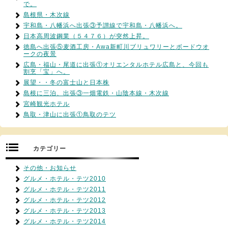
で。
島根県・木次線
宇和島・八幡浜へ出張③予讃線で宇和島・八幡浜へ。
日本高周波鋼業（５４７６）が突然上昇。
徳島へ出張⑤麦酒工房・Awa新町川ブリュワリーとボードウオ
ークの夜景
広島・福山・尾道に出張①オリエンタルホテル広島と、今回も
割烹「宝」へ。
展望・・冬の富士山と日本株
島根に三泊、出張③一畑電鉄・山陰本線・木次線
宮崎観光ホテル
鳥取・津山に出張①鳥取のテツ
カテゴリー
その他・お知らせ
グルメ・ホテル・テツ2010
グルメ・ホテル・テツ2011
グルメ・ホテル・テツ2012
グルメ・ホテル・テツ2013
グルメ・ホテル・テツ2014