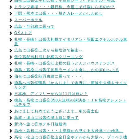
高松に出張②幸せの宿：小豆島シーサイドホテル・松風
トランプ劇場・・・銀行株、今度こそ相場になるのか？
下関・熊本に出張・・・焼きカレーとかしわめし
スーパーホテル
広島・可部線に乗って
OKストア
札幌・長崎と出張①札幌でイタリアン・羽田エクセルホテル東
急
広島に出張②三次から福塩線で福山へ
低位高配当利回り銘柄スクリーニング
札幌・長崎へ出張②江山楼の皿うどんとハウステンボス
徳島・高松に出張①徳島ラーメンを食し、かの眉山へ上る
仙台に出張②陸羽東線に乗って・・・
徳島へ出張④鴨島（かもじま）で吉野川、阿波中央橋をサイク
リング
日本株、アノマリーからは11月は買い？
徳島・高松に出張②350人規模の講演会！ＪＲ高松クレメント
ホテルで
あけましておめでとうございます。冬の富士山
鳥取・津山に出張④津山線に乗って
新潟へ旅に②ホテル日航新潟
高松・高知に出張・・・土讃線から見える大歩危・小歩危。
高松・松山に出張③松山全日空ホテルから大阪へ、プロペラ機