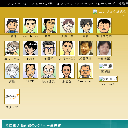
エンジュクTOP
ふりーパパ塾
オプション・キャッシュフロークラブ
投資
エンジュク株式会
社
上総介
avexfreak
マネー
斉藤正章
土屋賢三
浜口準之助
はっしゃん
Tyun
池田悟
ふりーパパ
増田丞美
一角太郎
三浦隆
夕凪
JACK
照沼佳夫
ぶせな
Gomatarou
v-com2
スタッフ
浜口準之助の低位バリュー株投資