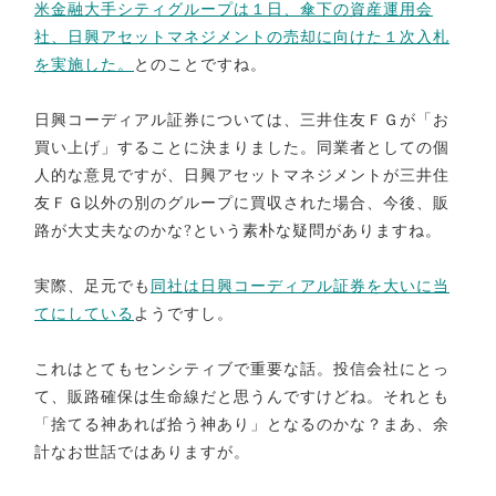
米金融大手シティグループは１日、傘下の資産運用会
社、日興アセットマネジメントの売却に向けた１次入札
を実施した。
とのことですね。
日興コーディアル証券については、三井住友ＦＧが「お
買い上げ」することに決まりました。同業者としての個
人的な意見ですが、日興アセットマネジメントが三井住
友ＦＧ以外の別のグループに買収された場合、今後、販
路が大丈夫なのかな?という素朴な疑問がありますね。
実際、足元でも
同社は日興コーディアル証券を大いに当
てにしている
ようですし。
これはとてもセンシティブで重要な話。投信会社にとっ
て、販路確保は生命線だと思うんですけどね。それとも
「捨てる神あれば拾う神あり」となるのかな？まあ、余
計なお世話ではありますが。