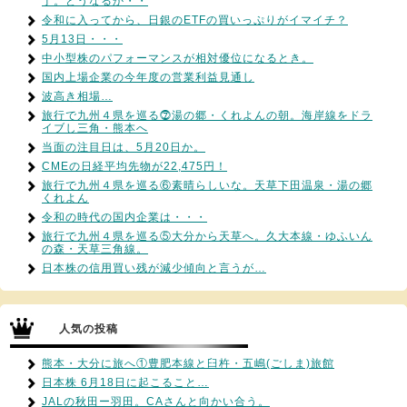
丁。どうなるか・・
令和に入ってから、日銀のETFの買いっぷりがイマイチ？
5月13日・・・
中小型株のパフォーマンスが相対優位になるとき。
国内上場企業の今年度の営業利益見通し
波高き相場…
旅行で九州４県を巡る⓻湯の郷・くれよんの朝。海岸線をドラ
イブし三角・熊本へ
当面の注目日は、5月20日か。
CMEの日経平均先物が22,475円！
旅行で九州４県を巡る⑥素晴らしいな。天草下田温泉・湯の郷
くれよん
令和の時代の国内企業は・・・
旅行で九州４県を巡る⑤大分から天草へ。久大本線・ゆふいん
の森・天草三角線。
日本株の信用買い残が減少傾向と言うが…
人気の投稿
熊本・大分に旅へ①豊肥本線と臼杵・五嶋(ごしま)旅館
日本株 6月18日に起こること…
JALの秋田ー羽田。CAさんと向かい合う。