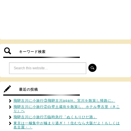
キーワード検索
最近の投稿
飛騨古川に小旅行③飛騨古川again。宮川を散策し帰路に。
飛騨古川に小旅行②白壁土蔵街を散策し、ホテル季古里（きこ
り）へ
飛騨古川に小旅行①臨時急行「ぬくもりひだ路」
東京は一極集中が極まり過ぎ！！住むなら大阪だよ！もしくは
名古屋・・