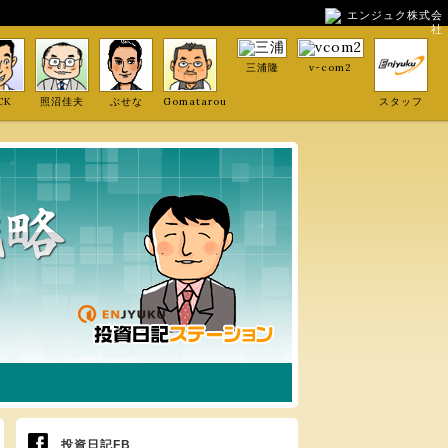
エンジュク株式会
社
三浦隆
v-com2
CK
照沼佳夫
ぶせな
Gomatarou
スタッフ
投資日記FB