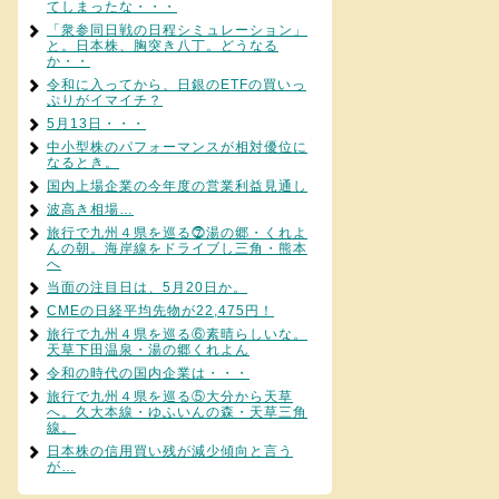
てしまったな・・・
「衆参同日戦の日程シミュレーション」
と。日本株、胸突き八丁。どうなる
か・・
令和に入ってから、日銀のETFの買いっ
ぷりがイマイチ？
5月13日・・・
中小型株のパフォーマンスが相対優位に
なるとき。
国内上場企業の今年度の営業利益見通し
波高き相場…
旅行で九州４県を巡る⓻湯の郷・くれよ
んの朝。海岸線をドライブし三角・熊本
へ
当面の注目日は、5月20日か。
CMEの日経平均先物が22,475円！
旅行で九州４県を巡る⑥素晴らしいな。
天草下田温泉・湯の郷くれよん
令和の時代の国内企業は・・・
旅行で九州４県を巡る⑤大分から天草
へ。久大本線・ゆふいんの森・天草三角
線。
日本株の信用買い残が減少傾向と言う
が…