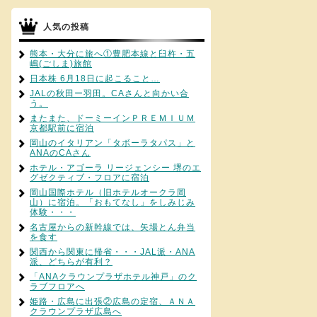
人気の投稿
熊本・大分に旅へ①豊肥本線と臼杵・五
嶋(ごしま)旅館
日本株 6月18日に起こること…
JALの秋田ー羽田。CAさんと向かい合
う。
またまた、ドーミーインＰＲＥＭＩＵＭ
京都駅前に宿泊
岡山のイタリアン「タボーラタパス」と
ANAのCAさん
ホテル・アゴーラ リージェンシー 堺のエ
グゼクティブ・フロアに宿泊
岡山国際ホテル（旧ホテルオークラ岡
山）に宿泊。「おもてなし」をしみじみ
体験・・・
名古屋からの新幹線では、矢場とん弁当
を食す
関西から関東に帰省・・・JAL派・ANA
派、どちらが有利？
「ANAクラウンプラザホテル神戸」のク
ラブフロアへ
姫路・広島に出張②広島の定宿、ＡＮＡ
クラウンプラザ広島へ