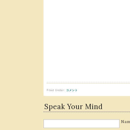
Filed Under:
コメント
Speak Your Mind
Nam