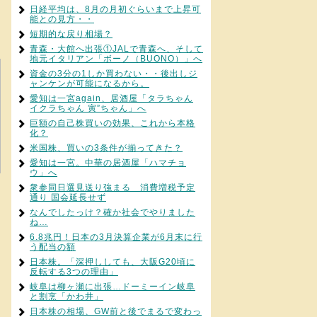
日経平均は、8月の月初ぐらいまで上昇可
能との見方・・
短期的な戻り相場？
青森・大館へ出張①JALで青森へ、そして
地元イタリアン「ボーノ（BUONO）」へ
資金の3分の1しか買わない・・後出しジ
ャンケンが可能になるから。
愛知は一宮again、居酒屋「タラちゃん
イクラちゃん 寅”ちゃん」へ
巨額の自己株買いの効果、これから本格
化？
米国株、買いの3条件が揃ってきた？
愛知は一宮。中華の居酒屋「ハマチョ
ウ」へ
衆参同日選見送り強まる 消費増税予定
通り 国会延長せず
なんでしたっけ？確か社会でやりました
ね…
6.8兆円！日本の3月決算企業が6月末に行
う配当の額
日本株。「深押ししても、大阪G20頃に
反転する3つの理由」
岐阜は柳ヶ瀬に出張…ドーミーイン岐阜
と割烹「かわ井」
日本株の相場、GW前と後でまるで変わっ