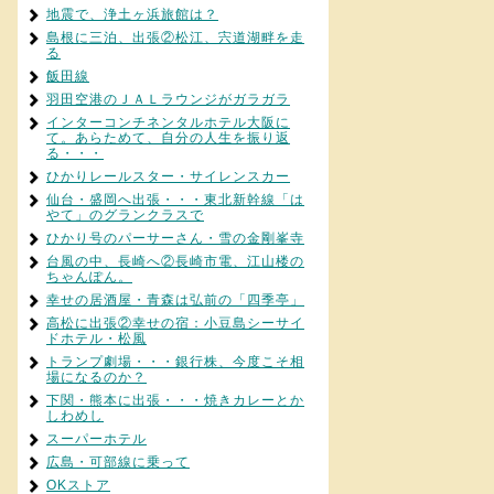
地震で、浄土ヶ浜旅館は？
島根に三泊、出張②松江、宍道湖畔を走
る
飯田線
羽田空港のＪＡＬラウンジがガラガラ
インターコンチネンタルホテル大阪に
て。あらためて、自分の人生を振り返
る・・・
ひかりレールスター・サイレンスカー
仙台・盛岡へ出張・・・東北新幹線「は
やて」のグランクラスで
ひかり号のパーサーさん・雪の金剛峯寺
台風の中、長崎へ②長崎市電、江山楼の
ちゃんぽん。
幸せの居酒屋・青森は弘前の「四季亭」
高松に出張②幸せの宿：小豆島シーサイ
ドホテル・松風
トランプ劇場・・・銀行株、今度こそ相
場になるのか？
下関・熊本に出張・・・焼きカレーとか
しわめし
スーパーホテル
広島・可部線に乗って
OKストア