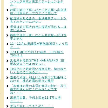
ンシュラ東京と東京ステーションホテ
ル。
静岡で途中下車しながら名古屋へ①身延
線・日本平ロープウエイに乗って
配当利回り込みの、個別銘柄チャートを
見てみたいもんだな…
景気は必ず拡大の後に後退が訪れる…は
思い込み？
静岡で途中下車しながら名古屋へ②日本
平ホテル
11～12月に衆議院が解散総選挙という話
が・・
7月FOMCでの利下げ確率、0.5%幅が
70%？！
浜名湖を散策①THE HAMANAKO（旧
浜名湖ロイヤルホテル）
日経平均と裁定買い残高分析。陰の極と
いえるのではあるが・・・
過去の米国、利上げから利下げ転換時に
おける、株式市場の動きの検証
「株価は企業の本質的価値の影だ」石川
臨太郎さんが亡くなられたんです
ね・・・
米雇用者数、予想上回る22.4万人増
と・・・
景色が変わってきたのか・・・