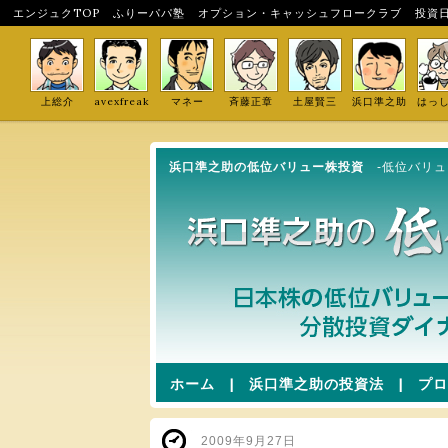
エンジュクTOP
ふりーパパ塾
オプション・キャッシュフロークラブ
投資
上総介
avexfreak
マネー
斉藤正章
土屋賢三
浜口準之助
はっ
浜口準之助の低位バリュー株投資
-低位バリ
ホーム
|
浜口準之助の投資法
|
プロ
2009年9月27日