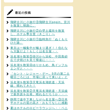
最近の投稿
飛騨古川に小旅行③飛騨古川again。宮川
を散策し帰路に。
飛騨古川に小旅行②白壁土蔵街を散策
し、ホテル季古里（きこり）へ
飛騨古川に小旅行①臨時急行「ぬくもり
ひだ路」
東京は一極集中が極まり過ぎ！！住むな
ら大阪だよ！もしくは名古屋・・
浜名湖を散策⑤掛川から浜松、中田島砂
丘で夕焼けを見て帰途に・・・
浜名湖を散策④ゆりかもめ、鳥インフル
エンザと・・・
「セント・レジャー・デー。9月の第二土
曜日ごろには、市場に戻って来いよ」と
浜名湖を散策③天竜浜名湖鉄道・天浜
線、晴れてきた！
浜名湖を散策②天竜浜名湖鉄道・天浜線
で新所原を出発。晴れるだろうか・・・
静岡で途中下車しながら名古屋へ③日本
平ホテルの質の高さ・おもてなしに感動
夏はホテルのロビーラウンジへ・・ペニ