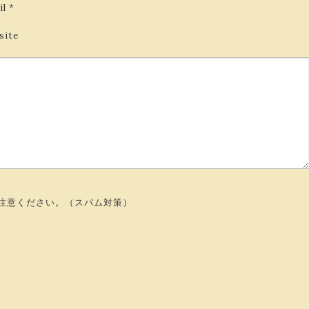
il
*
site
注意ください。（スパム対策）