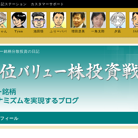
日記ステーション
カスタマーサポート
しゃん
Tyun
池田悟
ふりーパパ
増田丞美
一角太郎
夕凪
JA
ュー銘柄分散投資の日記
フィール