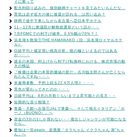
イに乗って
配当利回り込みの、個別銘柄チャートを見てみたいもんだな…
景気は必ず拡大の後に後退が訪れる…は思い込み？
静岡で途中下車しながら名古屋へ②日本平ホテル
11～12月に衆議院が解散総選挙という話が・・
7月FOMCでの利下げ確率、0.5%幅が70%？！
浜名湖を散策①THE HAMANAKO（旧 浜名湖ロイヤルホテ
ル）
日経平均と裁定買い残高分析。陰の極といえるのではある
が・・・
過去の米国、利上げから利下げ転換時における、株式市場の動
きの検証
「株価は企業の本質的価値の影だ」石川臨太郎さんが亡くなら
れたんですね・・・
米雇用者数、予想上回る22.4万人増と・・・
景色が変わってきたのか・・・
日経平均は、8月の月初ぐらいまで上昇可能との見方・・
短期的な戻り相場？
青森・大館へ出張①JALで青森へ、そして地元イタリアン「ボ
ーノ（BUONO）」へ
資金の3分の1しか買わない・・後出しジャンケンが可能になる
から。
愛知は一宮again、居酒屋「タラちゃん イクラちゃん 寅”ちゃ
ん」へ