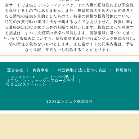
当サイトで提供しているコンテンツは、その内容の正確性および安全性
を保証するものではありません。また、投資知識の学習のための参考と
なる情報の提供を目的としたもので、特定の銘柄や投資対象について、
特定の投資行動や運用手法を推奨するものではありません。投資に関す
る最終決定は投資家ご自身の判断でお願いします。投資によって発生す
る損益は、すべて投資家の皆様へ帰属します。当該情報に基づいて被っ
たいかなる損害についても、情報提供者及び当社(エンジュク株式会社)は
一切の責任を負わないものとします。また当サイトの記載内容は、予告
なく追記、変更ないし削除することがあります。
運営会社
|
免責事項
|
特定商取引法に基づく表記
|
採用情報
エンジュクTOP
|
ふりーパパ塾
|
オプション・キャッシュフロークラブ
|
投資日記ステーション
|
2008エンジュク株式会社