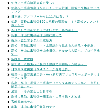
仙台に出張②陸羽東線に乗って・・・
徳島へ出張④鴨島（かもじま）で吉野川、阿波中央橋をサイク
リング
日本株、アノマリーからは11月は買い？
徳島・高松に出張②350人規模の講演会！ＪＲ高松クレメント
ホテルで
あけましておめでとうございます。冬の富士山
鳥取・津山に出張④津山線に乗って
新潟へ旅に②ホテル日航新潟
高松・高知に出張・・・土讃線から見える大歩危・小歩危。
高松・松山に出張③松山全日空ホテルから大阪へ、プロペラ機
で。
島根県・木次線
宇和島・八幡浜へ出張③予讃線で宇和島・八幡浜へ。
日本高周波鋼業（５４７６）が突然上昇。
徳島へ出張⑤麦酒工房・Awa新町川ブリュワリーとボードウオ
ークの夜景
広島・福山・尾道に出張①オリエンタルホテル広島と、今回も
割烹「宝」へ。
展望・・冬の富士山と日本株
島根に三泊、出張③一畑電鉄・山陰本線・木次線
宮崎観光ホテル
鳥取・津山に出張①鳥取のテツ