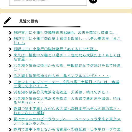
最近の投稿
飛騨古川に小旅行③飛騨古川again。宮川を散策し帰路に。
飛騨古川に小旅行②白壁土蔵街を散策し、ホテル季古里（きこ
り）へ
飛騨古川に小旅行①臨時急行「ぬくもりひだ路」
東京は一極集中が極まり過ぎ！！住むなら大阪だよ！もしくは
名古屋・・
浜名湖を散策⑤掛川から浜松、中田島砂丘で夕焼けを見て帰途
に・・・
浜名湖を散策④ゆりかもめ、鳥インフルエンザと・・・
「セント・レジャー・デー。9月の第二土曜日ごろには、市場
に戻って来いよ」と
浜名湖を散策③天竜浜名湖鉄道・天浜線、晴れてきた！
浜名湖を散策②天竜浜名湖鉄道・天浜線で新所原を出発。晴れ
るだろうか・・・
静岡で途中下車しながら名古屋へ③日本平ホテルの質の高さ・
おもてなしに感動
夏はホテルのロビーラウンジへ・・ペニンシュラ東京と東京ス
テーションホテル。
静岡で途中下車しながら名古屋へ①身延線・日本平ロープウエ