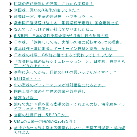
巨額の自己株買いの効果、これから本格化？
米国株、買いの3条件が揃ってきた？
愛知は一宮。中華の居酒屋「ハマチョウ」へ
衆参同日選見送り強まる 消費増税予定通り 国会延長せず
なんでしたっけ？確か社会でやりましたね…
6.8兆円！日本の3月決算企業が6月末に行う配当の額
日本株。「深押ししても、大阪G20頃に反転する3つの理由」
岐阜は柳ヶ瀬に出張…ドーミーイン岐阜と割烹「かわ井」
日本株の相場、GW前と後でまるで変わってしまったな・・・
「衆参同日戦の日程シミュレーション」と。日本株、胸突き八
丁。どうなるか・・
令和に入ってから、日銀のETFの買いっぷりがイマイチ？
5月13日・・・
中小型株のパフォーマンスが相対優位になるとき。
国内上場企業の今年度の営業利益見通し
波高き相場…
旅行で九州４県を巡る⓻湯の郷・くれよんの朝。海岸線をドラ
イブし三角・熊本へ
当面の注目日は、5月20日か。
CMEの日経平均先物が22,475円！
旅行で九州４県を巡る⑥素晴らしいな。天草下田温泉・湯の郷
くれよん