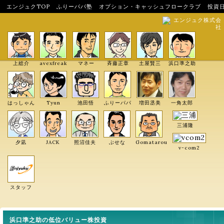
エンジュクTOP
ふりーパパ塾
オプション・キャッシュフロークラブ
投資
エンジュク株式会
社
上総介
avexfreak
マネー
斉藤正章
土屋賢三
浜口準之助
はっしゃん
Tyun
池田悟
ふりーパパ
増田丞美
一角太郎
三浦隆
夕凪
JACK
照沼佳夫
ぶせな
Gomatarou
v-com2
スタッフ
浜口準之助の低位バリュー株投資