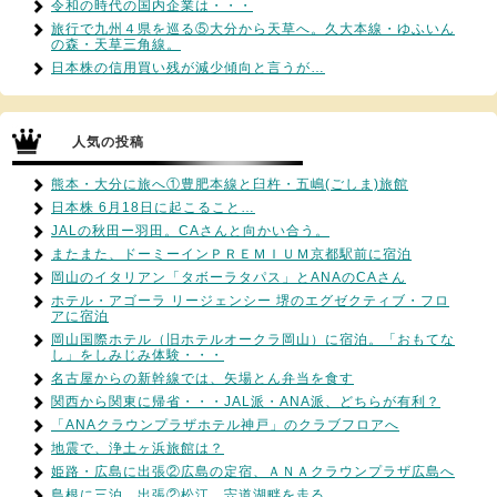
令和の時代の国内企業は・・・
旅行で九州４県を巡る⑤大分から天草へ。久大本線・ゆふいん
の森・天草三角線。
日本株の信用買い残が減少傾向と言うが…
人気の投稿
熊本・大分に旅へ①豊肥本線と臼杵・五嶋(ごしま)旅館
日本株 6月18日に起こること…
JALの秋田ー羽田。CAさんと向かい合う。
またまた、ドーミーインＰＲＥＭＩＵＭ京都駅前に宿泊
岡山のイタリアン「タボーラタパス」とANAのCAさん
ホテル・アゴーラ リージェンシー 堺のエグゼクティブ・フロ
アに宿泊
岡山国際ホテル（旧ホテルオークラ岡山）に宿泊。「おもてな
し」をしみじみ体験・・・
名古屋からの新幹線では、矢場とん弁当を食す
関西から関東に帰省・・・JAL派・ANA派、どちらが有利？
「ANAクラウンプラザホテル神戸」のクラブフロアへ
地震で、浄土ヶ浜旅館は？
姫路・広島に出張②広島の定宿、ＡＮＡクラウンプラザ広島へ
島根に三泊、出張②松江、宍道湖畔を走る