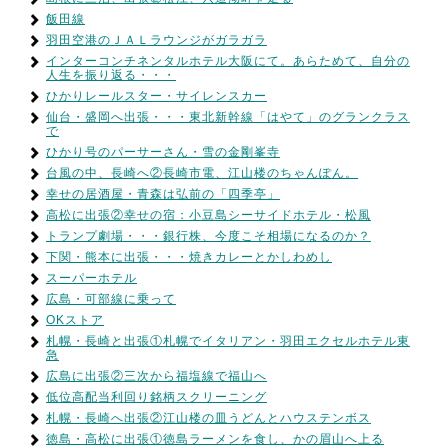
飯田線
羽田空港のＪＡＬラウンジがガラガラ
インターコンチネンタルホテル大阪にて。あらためて、自分の
人生を振り返る・・・
ひかりレールスター・サイレンスカー
仙台・盛岡へ出張・・・東北新幹線「はやて」のグランクラス
で
ひかり号のパーサーさん・雪の金剛峯寺
台風の中、長崎へ②長崎市電、江山楼のちゃんぽん。
幸せの居酒屋・青森は弘前の「四季亭」
高松に出張②幸せの宿：小豆島シーサイドホテル・松風
トランプ劇場・・・銀行株、今度こそ相場になるのか？
下関・熊本に出張・・・焼きカレーとかしわめし
スーパーホテル
広島・可部線に乗って
OKストア
札幌・長崎と出張①札幌でイタリアン・羽田エクセルホテル東
急
広島に出張②三次から福塩線で福山へ
低位高配当利回り銘柄スクリーニング
札幌・長崎へ出張②江山楼の皿うどんとハウステンボス
徳島・高松に出張①徳島ラーメンを食し、かの眉山へ上る