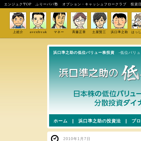
エンジュクTOP
ふりーパパ塾
オプション・キャッシュフロークラブ
投資
上総介
avexfreak
マネー
斉藤正章
土屋賢三
浜口準之助
はっ
浜口準之助の低位バリュー株投資
-低位バリ
ホーム
|
浜口準之助の投資法
|
プロ
2010年1月7日