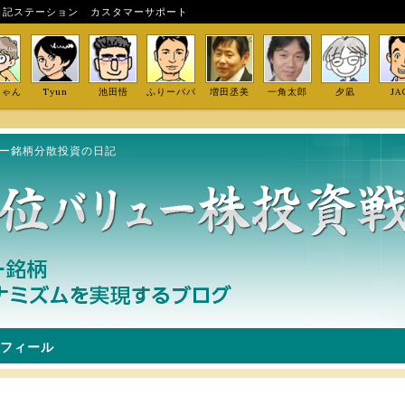
日記ステーション
カスタマーサポート
しゃん
Tyun
池田悟
ふりーパパ
増田丞美
一角太郎
夕凪
JA
ュー銘柄分散投資の日記
フィール