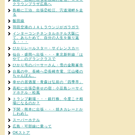
クラウンプラザ広島へ
島根に三泊、出張②松江、宍道湖畔を走
る
飯田線
羽田空港のＪＡＬラウンジがガラガラ
インターコンチネンタルホテル大阪に
て。あらためて、自分の人生を振り返
る・・・
ひかりレールスター・サイレンスカー
仙台・盛岡へ出張・・・東北新幹線「は
やて」のグランクラスで
ひかり号のパーサーさん・雪の金剛峯寺
台風の中、長崎へ②長崎市電、江山楼の
ちゃんぽん。
幸せの居酒屋・青森は弘前の「四季亭」
高松に出張②幸せの宿：小豆島シーサイ
ドホテル・松風
トランプ劇場・・・銀行株、今度こそ相
場になるのか？
下関・熊本に出張・・・焼きカレーとか
しわめし
スーパーホテル
広島・可部線に乗って
OKストア