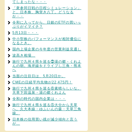
てしまったな・・・
「衆参同日戦の日程シミュレーション」
と。日本株、胸突き八丁。どうなる
か・・
令和に入ってから、日銀のETFの買いっ
ぷりがイマイチ？
5月13日・・・
中小型株のパフォーマンスが相対優位に
なるとき。
国内上場企業の今年度の営業利益見通し
波高き相場…
旅行で九州４県を巡る⓻湯の郷・くれよ
んの朝。海岸線をドライブし三角・熊本
へ
当面の注目日は、5月20日か。
CMEの日経平均先物が22,475円！
旅行で九州４県を巡る⑥素晴らしいな。
天草下田温泉・湯の郷くれよん
令和の時代の国内企業は・・・
旅行で九州４県を巡る⑤大分から天草
へ。久大本線・ゆふいんの森・天草三角
線。
日本株の信用買い残が減少傾向と言う
が…