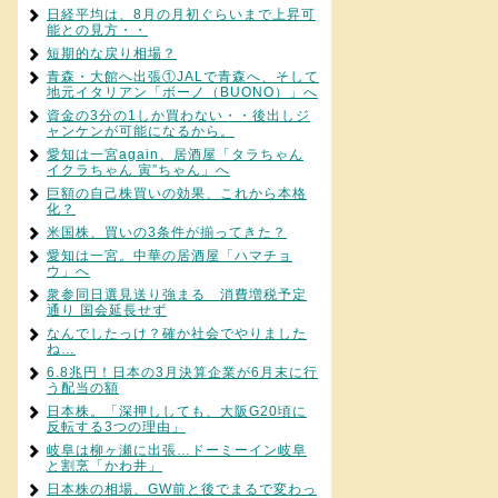
日経平均は、8月の月初ぐらいまで上昇可
能との見方・・
短期的な戻り相場？
青森・大館へ出張①JALで青森へ、そして
地元イタリアン「ボーノ（BUONO）」へ
資金の3分の1しか買わない・・後出しジ
ャンケンが可能になるから。
愛知は一宮again、居酒屋「タラちゃん
イクラちゃん 寅”ちゃん」へ
巨額の自己株買いの効果、これから本格
化？
米国株、買いの3条件が揃ってきた？
愛知は一宮。中華の居酒屋「ハマチョ
ウ」へ
衆参同日選見送り強まる 消費増税予定
通り 国会延長せず
なんでしたっけ？確か社会でやりました
ね…
6.8兆円！日本の3月決算企業が6月末に行
う配当の額
日本株。「深押ししても、大阪G20頃に
反転する3つの理由」
岐阜は柳ヶ瀬に出張…ドーミーイン岐阜
と割烹「かわ井」
日本株の相場、GW前と後でまるで変わっ