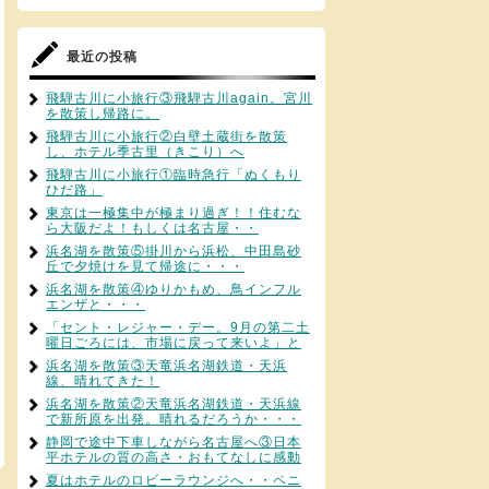
最近の投稿
飛騨古川に小旅行③飛騨古川again。宮川
を散策し帰路に。
飛騨古川に小旅行②白壁土蔵街を散策
し、ホテル季古里（きこり）へ
飛騨古川に小旅行①臨時急行「ぬくもり
ひだ路」
東京は一極集中が極まり過ぎ！！住むな
ら大阪だよ！もしくは名古屋・・
浜名湖を散策⑤掛川から浜松、中田島砂
丘で夕焼けを見て帰途に・・・
浜名湖を散策④ゆりかもめ、鳥インフル
エンザと・・・
「セント・レジャー・デー。9月の第二土
曜日ごろには、市場に戻って来いよ」と
浜名湖を散策③天竜浜名湖鉄道・天浜
線、晴れてきた！
浜名湖を散策②天竜浜名湖鉄道・天浜線
で新所原を出発。晴れるだろうか・・・
静岡で途中下車しながら名古屋へ③日本
平ホテルの質の高さ・おもてなしに感動
夏はホテルのロビーラウンジへ・・ペニ