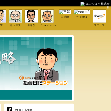
エンジュク株式会
社
三浦隆
v-com2
CK
照沼佳夫
ぶせな
Gomatarou
スタッフ
投資日記FB