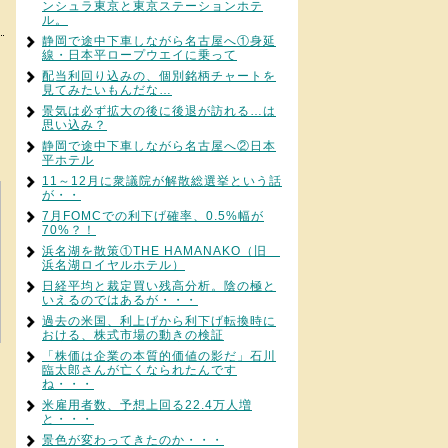
ンシュラ東京と東京ステーションホテ
ル。
静岡で途中下車しながら名古屋へ①身延
線・日本平ロープウエイに乗って
配当利回り込みの、個別銘柄チャートを
見てみたいもんだな…
景気は必ず拡大の後に後退が訪れる…は
思い込み？
静岡で途中下車しながら名古屋へ②日本
平ホテル
11～12月に衆議院が解散総選挙という話
が・・
7月FOMCでの利下げ確率、0.5%幅が
70%？！
浜名湖を散策①THE HAMANAKO（旧
浜名湖ロイヤルホテル）
日経平均と裁定買い残高分析。陰の極と
いえるのではあるが・・・
過去の米国、利上げから利下げ転換時に
おける、株式市場の動きの検証
「株価は企業の本質的価値の影だ」石川
臨太郎さんが亡くなられたんです
ね・・・
米雇用者数、予想上回る22.4万人増
と・・・
景色が変わってきたのか・・・