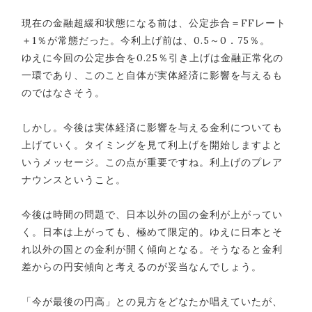
現在の金融超緩和状態になる前は、公定歩合＝FFレート
＋1％が常態だった。今利上げ前は、0.5～0．75％。
ゆえに今回の公定歩合を0.25％引き上げは金融正常化の
一環であり、このこと自体が実体経済に影響を与えるも
のではなさそう。
しかし。今後は実体経済に影響を与える金利についても
上げていく。タイミングを見て利上げを開始しますよと
いうメッセージ。この点が重要ですね。利上げのプレア
ナウンスということ。
今後は時間の問題で、日本以外の国の金利が上がってい
く。日本は上がっても、極めて限定的。ゆえに日本とそ
れ以外の国との金利が開く傾向となる。そうなると金利
差からの円安傾向と考えるのが妥当なんでしょう。
「今が最後の円高」との見方をどなたか唱えていたが、