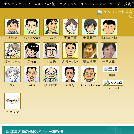
エンジュクTOP
ふりーパパ塾
オプション・キャッシュフロークラブ
投資
エンジュク株式会
社
上総介
avexfreak
マネー
斉藤正章
土屋賢三
浜口準之助
はっしゃん
Tyun
池田悟
ふりーパパ
増田丞美
一角太郎
三浦隆
夕凪
JACK
照沼佳夫
ぶせな
Gomatarou
v-com2
スタッフ
浜口準之助の低位バリュー株投資