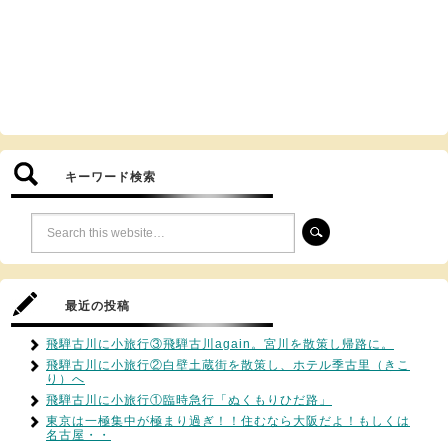
キーワード検索
最近の投稿
飛騨古川に小旅行③飛騨古川again。宮川を散策し帰路に。
飛騨古川に小旅行②白壁土蔵街を散策し、ホテル季古里（きこ
り）へ
飛騨古川に小旅行①臨時急行「ぬくもりひだ路」
東京は一極集中が極まり過ぎ！！住むなら大阪だよ！もしくは
名古屋・・