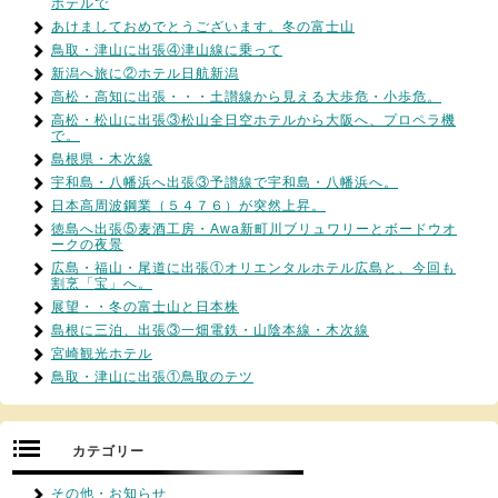
ホテルで
あけましておめでとうございます。冬の富士山
鳥取・津山に出張④津山線に乗って
新潟へ旅に②ホテル日航新潟
高松・高知に出張・・・土讃線から見える大歩危・小歩危。
高松・松山に出張③松山全日空ホテルから大阪へ、プロペラ機
で。
島根県・木次線
宇和島・八幡浜へ出張③予讃線で宇和島・八幡浜へ。
日本高周波鋼業（５４７６）が突然上昇。
徳島へ出張⑤麦酒工房・Awa新町川ブリュワリーとボードウオ
ークの夜景
広島・福山・尾道に出張①オリエンタルホテル広島と、今回も
割烹「宝」へ。
展望・・冬の富士山と日本株
島根に三泊、出張③一畑電鉄・山陰本線・木次線
宮崎観光ホテル
鳥取・津山に出張①鳥取のテツ
カテゴリー
その他・お知らせ