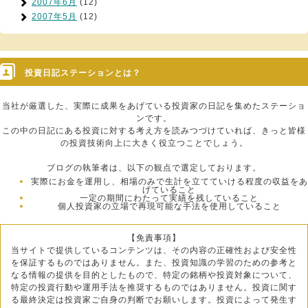
2007年6月
(12)
2007年5月
(12)
投資日記ステーションとは？
当社が厳選した、実際に成果をあげている投資家の日記を集めたステーショ
ンです。
この中の日記にある投資に対する考え方を読みつづけていれば、きっと皆様
の投資技術向上に大きく役立つことでしょう。
ブログの執筆者は、以下の観点で選定しております。
実際にお金を運用し、相場のみで生計を立てていける程度の収益をあ
げていること
一定の期間にわたって実績を残していること
個人投資家の立場で再現可能な手法を使用していること
【免責事項】
当サイトで提供しているコンテンツは、その内容の正確性および安全性
を保証するものではありません。また、投資知識の学習のための参考と
なる情報の提供を目的としたもので、特定の銘柄や投資対象について、
特定の投資行動や運用手法を推奨するものではありません。投資に関す
る最終決定は投資家ご自身の判断でお願いします。投資によって発生す