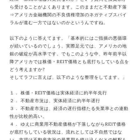
ら受けることがよくあります。このままだと不動産下落
⇒アメリカ金融機関の不良債権増加のネガティブスパイ
ラルが進む一方ではないのかというんですね。
以下のように答えてます。「基本的にはご指摘の悪循環
が続いているのでしょう。実際足元では、アメリカの地
銀の破綻が高水準です。でもこのような中、昨年前半以
降アメリカでは株価・REIT価格とも底打ちしている点を
どう考えますか?
そしてラフに言えば、以下のような整理をしてます。」
１． 株価・REIT価格は実体経済に約半年先行
２． 不動産市況は、実体経済に約半年遅行
３． 不動産市況は、経済の遅行指標たる失業率との連動
性が比較的高い。
４． ゆえに商業用不動産価格が下落しながらREIT価格
が底打ちしている状況は、流れとしては不自然ではな
い。市場は不動産市況の最悪期を織り込んだとの解釈も