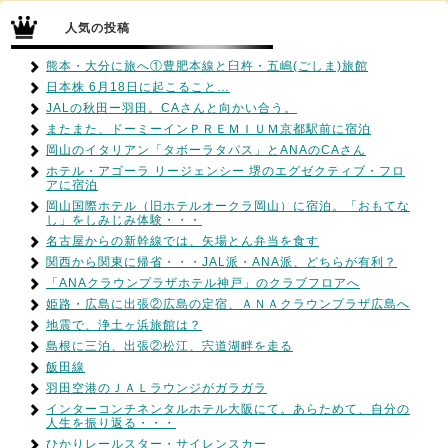
人気の投稿
熊本・大分に旅へ①豊肥本線と臼杵・五嶋(ごしま)旅館
日本株 6月18日に起こること…
JALの秋田ー羽田。CAさんと向かい合う。
またまた、ドーミーインＰＲＥＭＩＵＭ京都駅前に宿泊
岡山のイタリアン「タボーラタパス」とANAのCAさん
ホテル・アゴーラ リージェンシー 堺のエグゼクティブ・フロ
アに宿泊
岡山国際ホテル（旧ホテルオークラ岡山）に宿泊。「おもてな
し」をしみじみ体験・・・
名古屋からの新幹線では、矢場とん弁当を食す
関西から関東に帰省・・・JAL派・ANA派、どちらが有利？
「ANAクラウンプラザホテル神戸」のクラブフロアへ
姫路・広島に出張②広島の定宿、ＡＮＡクラウンプラザ広島へ
地震で、浄土ヶ浜旅館は？
島根に三泊、出張②松江、宍道湖畔を走る
飯田線
羽田空港のＪＡＬラウンジがガラガラ
インターコンチネンタルホテル大阪にて。あらためて、自分の
人生を振り返る・・・
ひかりレールスター・サイレンスカー