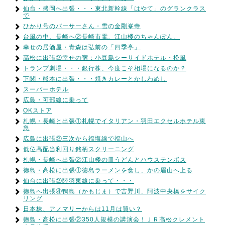
仙台・盛岡へ出張・・・東北新幹線「はやて」のグランクラス
で
ひかり号のパーサーさん・雪の金剛峯寺
台風の中、長崎へ②長崎市電、江山楼のちゃんぽん。
幸せの居酒屋・青森は弘前の「四季亭」
高松に出張②幸せの宿：小豆島シーサイドホテル・松風
トランプ劇場・・・銀行株、今度こそ相場になるのか？
下関・熊本に出張・・・焼きカレーとかしわめし
スーパーホテル
広島・可部線に乗って
OKストア
札幌・長崎と出張①札幌でイタリアン・羽田エクセルホテル東
急
広島に出張②三次から福塩線で福山へ
低位高配当利回り銘柄スクリーニング
札幌・長崎へ出張②江山楼の皿うどんとハウステンボス
徳島・高松に出張①徳島ラーメンを食し、かの眉山へ上る
仙台に出張②陸羽東線に乗って・・・
徳島へ出張④鴨島（かもじま）で吉野川、阿波中央橋をサイク
リング
日本株、アノマリーからは11月は買い？
徳島・高松に出張②350人規模の講演会！ＪＲ高松クレメント