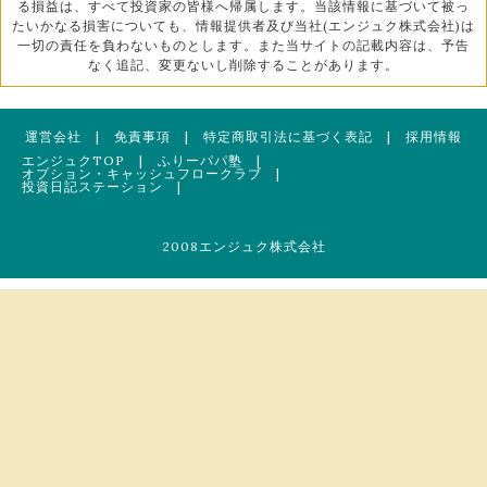
る損益は、すべて投資家の皆様へ帰属します。当該情報に基づいて被っ
たいかなる損害についても、情報提供者及び当社(エンジュク株式会社)は
一切の責任を負わないものとします。また当サイトの記載内容は、予告
なく追記、変更ないし削除することがあります。
運営会社
|
免責事項
|
特定商取引法に基づく表記
|
採用情報
エンジュクTOP
|
ふりーパパ塾
|
オプション・キャッシュフロークラブ
|
投資日記ステーション
|
2008エンジュク株式会社