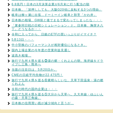
6.8兆円！日本の3月決算企業が6月末に行う配当の額
日本株。「深押ししても、大阪G20頃に反転する3つの理由」
岐阜は柳ヶ瀬に出張…ドーミーイン岐阜と割烹「かわ井」
日本株の相場、GW前と後でまるで変わってしまったな・・・
「衆参同日戦の日程シミュレーション」と。日本株、胸突き八
丁。どうなるか・・
令和に入ってから、日銀のETFの買いっぷりがイマイチ？
5月13日・・・
中小型株のパフォーマンスが相対優位になるとき。
国内上場企業の今年度の営業利益見通し
波高き相場…
旅行で九州４県を巡る⓻湯の郷・くれよんの朝。海岸線をドラ
イブし三角・熊本へ
当面の注目日は、5月20日か。
CMEの日経平均先物が22,475円！
旅行で九州４県を巡る⑥素晴らしいな。天草下田温泉・湯の郷
くれよん
令和の時代の国内企業は・・・
旅行で九州４県を巡る⑤大分から天草へ。久大本線・ゆふいん
の森・天草三角線。
日本株の信用買い残が減少傾向と言うが…