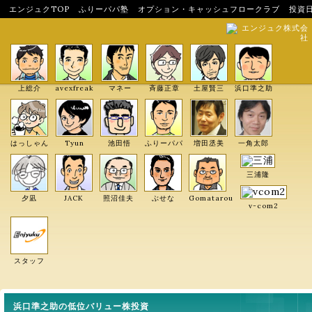
エンジュクTOP
ふりーパパ塾
オプション・キャッシュフロークラブ
投資
エンジュク株式会
社
上総介
avexfreak
マネー
斉藤正章
土屋賢三
浜口準之助
はっしゃん
Tyun
池田悟
ふりーパパ
増田丞美
一角太郎
三浦隆
夕凪
JACK
照沼佳夫
ぶせな
Gomatarou
v-com2
スタッフ
浜口準之助の低位バリュー株投資