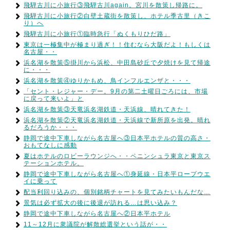
飛騨古川に小旅行③飛騨古川again。宮川を散策し帰路に。
飛騨古川に小旅行②白壁土蔵街を散策し、ホテル季古里（きこ
り）へ
飛騨古川に小旅行①臨時急行「ぬくもりひだ路」
東京は一極集中が極まり過ぎ！！住むなら大阪だよ！もしくは
名古屋・・
浜名湖を散策⑤掛川から浜松、中田島砂丘で夕焼けを見て帰途
に・・・
浜名湖を散策④ゆりかもめ、鳥インフルエンザと・・・
「セント・レジャー・デー。9月の第二土曜日ごろには、市場
に戻って来いよ」と
浜名湖を散策③天竜浜名湖鉄道・天浜線、晴れてきた！
浜名湖を散策②天竜浜名湖鉄道・天浜線で新所原を出発。晴れ
るだろうか・・・
静岡で途中下車しながら名古屋へ③日本平ホテルの質の高さ・
おもてなしに感動
夏はホテルのロビーラウンジへ・・ペニンシュラ東京と東京ス
テーションホテル。
静岡で途中下車しながら名古屋へ①身延線・日本平ロープウエ
イに乗って
配当利回り込みの、個別銘柄チャートを見てみたいもんだな…
景気は必ず拡大の後に後退が訪れる…は思い込み？
静岡で途中下車しながら名古屋へ②日本平ホテル
11～12月に衆議院が解散総選挙という話が・・