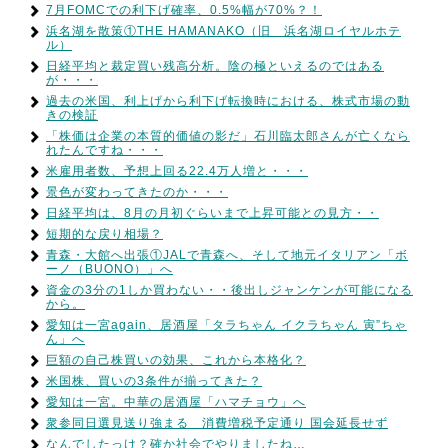
7月FOMCでの利下げ確率、0.5%幅が70%？！
浜名湖を散策①THE HAMANAKO（旧 浜名湖ロイヤルホテ
ル）
日経平均と裁定買い残高分析。陰の極といえるのではある
が・・・
過去の米国、利上げから利下げ転換時における、株式市場の動
きの検証
「株価は企業の本質的価値の影だ」石川臨太郎さんが亡くなら
れたんですね・・・
米雇用者数、予想上回る22.4万人増と・・・
景色が変わってきたのか・・・
日経平均は、8月の月初ぐらいまで上昇可能との見方・・
短期的な戻り相場？
青森・大館へ出張①JALで青森へ、そして地元イタリアン「ボ
ーノ（BUONO）」へ
資金の3分の1しか買わない・・後出しジャンケンが可能になる
から。
愛知は一宮again、居酒屋「タラちゃん イクラちゃん 寅”ちゃ
ん」へ
巨額の自己株買いの効果、これから本格化？
米国株、買いの3条件が揃ってきた？
愛知は一宮。中華の居酒屋「ハマチョウ」へ
衆参同日選見送り強まる 消費増税予定通り 国会延長せず
なんでしたっけ？確か社会でやりましたね…