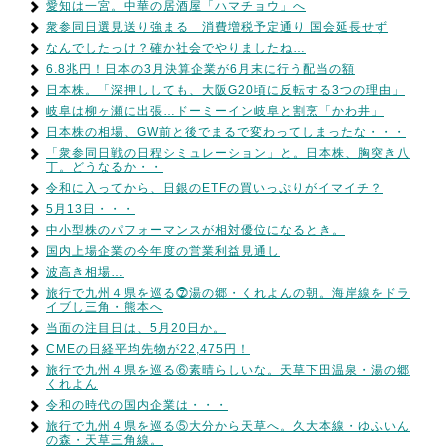
愛知は一宮。中華の居酒屋「ハマチョウ」へ
衆参同日選見送り強まる 消費増税予定通り 国会延長せず
なんでしたっけ？確か社会でやりましたね…
6.8兆円！日本の3月決算企業が6月末に行う配当の額
日本株。「深押ししても、大阪G20頃に反転する3つの理由」
岐阜は柳ヶ瀬に出張…ドーミーイン岐阜と割烹「かわ井」
日本株の相場、GW前と後でまるで変わってしまったな・・・
「衆参同日戦の日程シミュレーション」と。日本株、胸突き八
丁。どうなるか・・
令和に入ってから、日銀のETFの買いっぷりがイマイチ？
5月13日・・・
中小型株のパフォーマンスが相対優位になるとき。
国内上場企業の今年度の営業利益見通し
波高き相場…
旅行で九州４県を巡る⓻湯の郷・くれよんの朝。海岸線をドラ
イブし三角・熊本へ
当面の注目日は、5月20日か。
CMEの日経平均先物が22,475円！
旅行で九州４県を巡る⑥素晴らしいな。天草下田温泉・湯の郷
くれよん
令和の時代の国内企業は・・・
旅行で九州４県を巡る⑤大分から天草へ。久大本線・ゆふいん
の森・天草三角線。