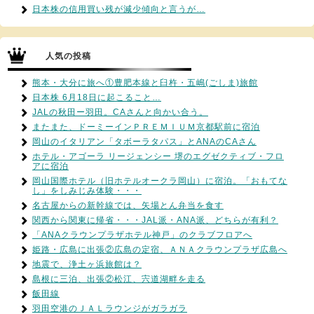
日本株の信用買い残が減少傾向と言うが…
人気の投稿
熊本・大分に旅へ①豊肥本線と臼杵・五嶋(ごしま)旅館
日本株 6月18日に起こること…
JALの秋田ー羽田。CAさんと向かい合う。
またまた、ドーミーインＰＲＥＭＩＵＭ京都駅前に宿泊
岡山のイタリアン「タボーラタパス」とANAのCAさん
ホテル・アゴーラ リージェンシー 堺のエグゼクティブ・フロ
アに宿泊
岡山国際ホテル（旧ホテルオークラ岡山）に宿泊。「おもてな
し」をしみじみ体験・・・
名古屋からの新幹線では、矢場とん弁当を食す
関西から関東に帰省・・・JAL派・ANA派、どちらが有利？
「ANAクラウンプラザホテル神戸」のクラブフロアへ
姫路・広島に出張②広島の定宿、ＡＮＡクラウンプラザ広島へ
地震で、浄土ヶ浜旅館は？
島根に三泊、出張②松江、宍道湖畔を走る
飯田線
羽田空港のＪＡＬラウンジがガラガラ