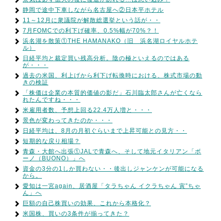
静岡で途中下車しながら名古屋へ②日本平ホテル
11～12月に衆議院が解散総選挙という話が・・
7月FOMCでの利下げ確率、0.5%幅が70%？！
浜名湖を散策①THE HAMANAKO（旧 浜名湖ロイヤルホテ
ル）
日経平均と裁定買い残高分析。陰の極といえるのではある
が・・・
過去の米国、利上げから利下げ転換時における、株式市場の動
きの検証
「株価は企業の本質的価値の影だ」石川臨太郎さんが亡くなら
れたんですね・・・
米雇用者数、予想上回る22.4万人増と・・・
景色が変わってきたのか・・・
日経平均は、8月の月初ぐらいまで上昇可能との見方・・
短期的な戻り相場？
青森・大館へ出張①JALで青森へ、そして地元イタリアン「ボ
ーノ（BUONO）」へ
資金の3分の1しか買わない・・後出しジャンケンが可能になる
から。
愛知は一宮again、居酒屋「タラちゃん イクラちゃん 寅”ちゃ
ん」へ
巨額の自己株買いの効果、これから本格化？
米国株、買いの3条件が揃ってきた？