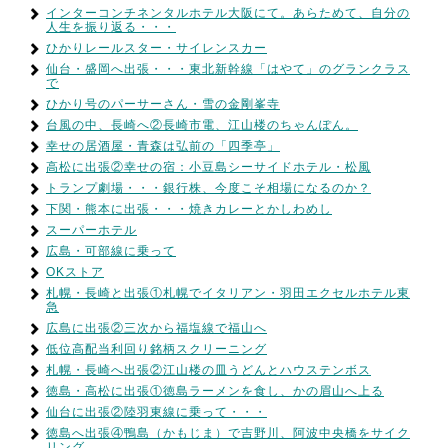
インターコンチネンタルホテル大阪にて。あらためて、自分の
人生を振り返る・・・
ひかりレールスター・サイレンスカー
仙台・盛岡へ出張・・・東北新幹線「はやて」のグランクラス
で
ひかり号のパーサーさん・雪の金剛峯寺
台風の中、長崎へ②長崎市電、江山楼のちゃんぽん。
幸せの居酒屋・青森は弘前の「四季亭」
高松に出張②幸せの宿：小豆島シーサイドホテル・松風
トランプ劇場・・・銀行株、今度こそ相場になるのか？
下関・熊本に出張・・・焼きカレーとかしわめし
スーパーホテル
広島・可部線に乗って
OKストア
札幌・長崎と出張①札幌でイタリアン・羽田エクセルホテル東
急
広島に出張②三次から福塩線で福山へ
低位高配当利回り銘柄スクリーニング
札幌・長崎へ出張②江山楼の皿うどんとハウステンボス
徳島・高松に出張①徳島ラーメンを食し、かの眉山へ上る
仙台に出張②陸羽東線に乗って・・・
徳島へ出張④鴨島（かもじま）で吉野川、阿波中央橋をサイク
リング