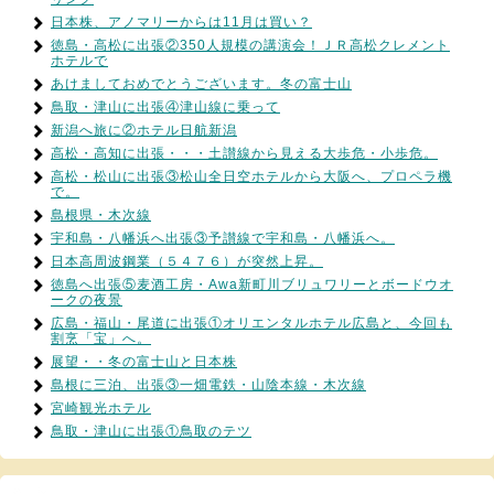
日本株、アノマリーからは11月は買い？
徳島・高松に出張②350人規模の講演会！ＪＲ高松クレメント
ホテルで
あけましておめでとうございます。冬の富士山
鳥取・津山に出張④津山線に乗って
新潟へ旅に②ホテル日航新潟
高松・高知に出張・・・土讃線から見える大歩危・小歩危。
高松・松山に出張③松山全日空ホテルから大阪へ、プロペラ機
で。
島根県・木次線
宇和島・八幡浜へ出張③予讃線で宇和島・八幡浜へ。
日本高周波鋼業（５４７６）が突然上昇。
徳島へ出張⑤麦酒工房・Awa新町川ブリュワリーとボードウオ
ークの夜景
広島・福山・尾道に出張①オリエンタルホテル広島と、今回も
割烹「宝」へ。
展望・・冬の富士山と日本株
島根に三泊、出張③一畑電鉄・山陰本線・木次線
宮崎観光ホテル
鳥取・津山に出張①鳥取のテツ