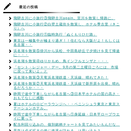
最近の投稿
飛騨古川に小旅行③飛騨古川again。宮川を散策し帰路に。
飛騨古川に小旅行②白壁土蔵街を散策し、ホテル季古里（きこ
り）へ
飛騨古川に小旅行①臨時急行「ぬくもりひだ路」
東京は一極集中が極まり過ぎ！！住むなら大阪だよ！もしくは
名古屋・・
浜名湖を散策⑤掛川から浜松、中田島砂丘で夕焼けを見て帰途
に・・・
浜名湖を散策④ゆりかもめ、鳥インフルエンザと・・・
「セント・レジャー・デー。9月の第二土曜日ごろには、市場
に戻って来いよ」と
浜名湖を散策③天竜浜名湖鉄道・天浜線、晴れてきた！
浜名湖を散策②天竜浜名湖鉄道・天浜線で新所原を出発。晴れ
るだろうか・・・
静岡で途中下車しながら名古屋へ③日本平ホテルの質の高さ・
おもてなしに感動
夏はホテルのロビーラウンジへ・・ペニンシュラ東京と東京ス
テーションホテル。
静岡で途中下車しながら名古屋へ①身延線・日本平ロープウエ
イに乗って
配当利回り込みの、個別銘柄チャートを見てみたいもんだな…
景気は必ず拡大の後に後退が訪れる…は思い込み？