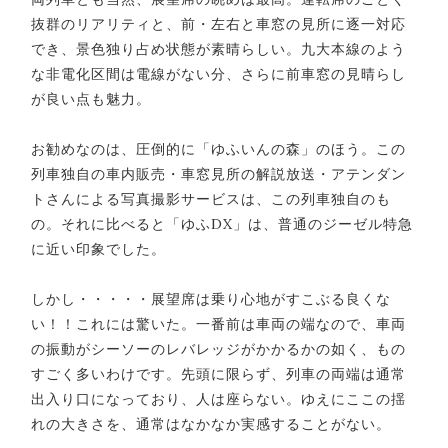
抜群のリアリティと、前・左右と車窓の見所に逐一対応
でき、景色独り占め状態が素晴らしい。九大本線のよう
な非電化区間は電線がない分、さらに前車窓の見晴らし
が良い点も魅力。
お勧めなのは、圧倒的に「ゆふいんの森」のほう。この
列車独自の車内販売・車窓見所の解説放送・アテンダン
トさんによる写真撮影サービスは、この列車独自のも
の。それに比べると「ゆふDX」は、普通のジーゼル特急
に近い印象でした。
しかし・・・・・展望席は乗り心地がすこぶる良くな
い！！これには驚いた。一番前は車両の端なので、車両
の振動がシーソーのレバレッジがかかるかの如く、もの
すごく多いわけです。先頭に限らず、列車の両端は通常
出入り口になっており、人は座らない。ゆえにここの揺
れの大きさを、通常はなかなか実感することがない。