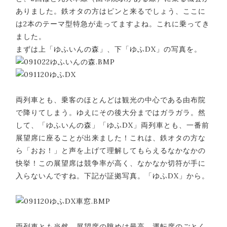
ありました。鉄オタの方はピンと来るでしょう、ここに
は2本のテーマ型特急が走ってますよね。これに乗ってき
ました。
まずは上「ゆふいんの森」、下「ゆふDX」の写真を。
両列車とも、乗客のほとんどは観光の中心である由布院
で降りてしまう。ゆえにその後大分まではガラガラ。然
して、「ゆふいんの森」「ゆふDX」両列車とも、一番前
展望席に座ることが出来ました！これは、鉄オタの方な
ら「おお！」と声を上げて理解してもらえるなかなかの
快挙！この展望席は競争率が高く、なかなか切符が手に
入らないんですね。下記が証拠写真。「ゆふDX」から。
両列車とも当然、展望席の眺めは最高。運転席のごとく