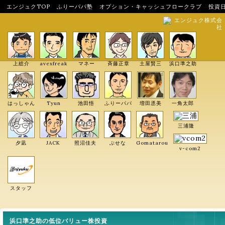
エンジュクTOP
ふりーパパ塾
オプション・キャッシュフロークラブ
投資
エンジュク株式会
社
上総介
avexfreak
マネー
斉藤正章
土屋賢三
浜口準之助
はっしゃん
Tyun
池田悟
ふりーパパ
増田丞美
一角太郎
三浦隆
夕凪
JACK
照沼佳夫
ぶせな
Gomatarou
v-com2
スタッフ
浜口準之助の低位バリュー株投資