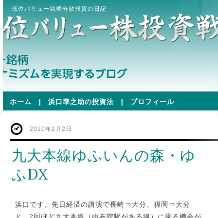
-低位バリュー銘柄分散投資の日記
ホーム
|
浜口準之助の投資法
|
プロフィール
2010年2月2日
九大本線ゆふいんの森・ゆ
ふDX
浜口です。先日経済の講演で長崎⇒大分、福岡⇒大分
と、2回ほど九大本線（由布院駅がある線）に乗る機会が