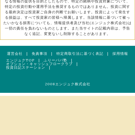
なる情報の提供を目的としたもので、特定の銘柄や投資対象について、
特定の投資行動や運用手法を推奨するものではありません。投資に関す
る最終決定は投資家ご自身の判断でお願いします。投資によって発生す
る損益は、すべて投資家の皆様へ帰属します。当該情報に基づいて被っ
たいかなる損害についても、情報提供者及び当社(エンジュク株式会社)は
一切の責任を負わないものとします。また当サイトの記載内容は、予告
なく追記、変更ないし削除することがあります。
運営会社
|
免責事項
|
特定商取引法に基づく表記
|
採用情報
エンジュクTOP
|
ふりーパパ塾
|
オプション・キャッシュフロークラブ
|
投資日記ステーション
|
2008エンジュク株式会社