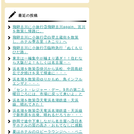
最近の投稿
飛騨古川に小旅行③飛騨古川again。宮川
を散策し帰路に。
飛騨古川に小旅行②白壁土蔵街を散策
し、ホテル季古里（きこり）へ
飛騨古川に小旅行①臨時急行「ぬくもり
ひだ路」
東京は一極集中が極まり過ぎ！！住むな
ら大阪だよ！もしくは名古屋・・
浜名湖を散策⑤掛川から浜松、中田島砂
丘で夕焼けを見て帰途に・・・
浜名湖を散策④ゆりかもめ、鳥インフル
エンザと・・・
「セント・レジャー・デー。9月の第二土
曜日ごろには、市場に戻って来いよ」と
浜名湖を散策③天竜浜名湖鉄道・天浜
線、晴れてきた！
浜名湖を散策②天竜浜名湖鉄道・天浜線
で新所原を出発。晴れるだろうか・・・
静岡で途中下車しながら名古屋へ③日本
平ホテルの質の高さ・おもてなしに感動
夏はホテルのロビーラウンジへ・・ペニ