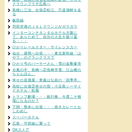
クラウンプラザ広島へ
島根に三泊、出張②松江、宍道湖畔を走
る
飯田線
羽田空港のＪＡＬラウンジがガラガラ
インターコンチネンタルホテル大阪に
て。あらためて、自分の人生を振り返
る・・・
ひかりレールスター・サイレンスカー
仙台・盛岡へ出張・・・東北新幹線「は
やて」のグランクラスで
ひかり号のパーサーさん・雪の金剛峯寺
台風の中、長崎へ②長崎市電、江山楼の
ちゃんぽん。
幸せの居酒屋・青森は弘前の「四季亭」
高松に出張②幸せの宿：小豆島シーサイ
ドホテル・松風
トランプ劇場・・・銀行株、今度こそ相
場になるのか？
下関・熊本に出張・・・焼きカレーとか
しわめし
スーパーホテル
広島・可部線に乗って
OKストア