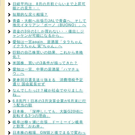
日経平均は、8月の月初ぐらいまで上昇可
能との見方・・
短期的な戻り相場？
青森・大館へ出張①JALで青森へ、そして
地元イタリアン「ボーノ（BUONO）」へ
資金の3分の1しか買わない・・後出しジ
ャンケンが可能になるから。
愛知は一宮again、居酒屋「タラちゃん
イクラちゃん 寅”ちゃん」へ
巨額の自己株買いの効果、これから本格
化？
米国株、買いの3条件が揃ってきた？
愛知は一宮。中華の居酒屋「ハマチョ
ウ」へ
衆参同日選見送り強まる 消費増税予定
通り 国会延長せず
なんでしたっけ？確か社会でやりました
ね…
6.8兆円！日本の3月決算企業が6月末に行
う配当の額
日本株。「深押ししても、大阪G20頃に
反転する3つの理由」
岐阜は柳ヶ瀬に出張…ドーミーイン岐阜
と割烹「かわ井」
日本株の相場、GW前と後でまるで変わっ