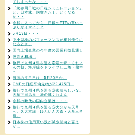
てしまったな・・・
「衆参同日戦の日程シミュレーション」
と。日本株、胸突き八丁。どうなる
か・・
令和に入ってから、日銀のETFの買いっ
ぷりがイマイチ？
5月13日・・・
中小型株のパフォーマンスが相対優位に
なるとき。
国内上場企業の今年度の営業利益見通し
波高き相場…
旅行で九州４県を巡る⓻湯の郷・くれよ
んの朝。海岸線をドライブし三角・熊本
へ
当面の注目日は、5月20日か。
CMEの日経平均先物が22,475円！
旅行で九州４県を巡る⑥素晴らしいな。
天草下田温泉・湯の郷くれよん
令和の時代の国内企業は・・・
旅行で九州４県を巡る⑤大分から天草
へ。久大本線・ゆふいんの森・天草三角
線。
日本株の信用買い残が減少傾向と言う
が…