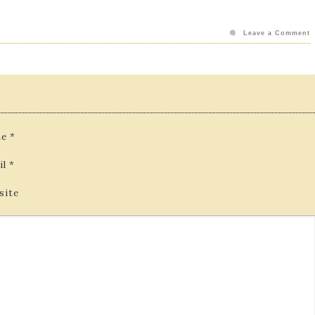
Leave a Comment
e
*
il
*
site