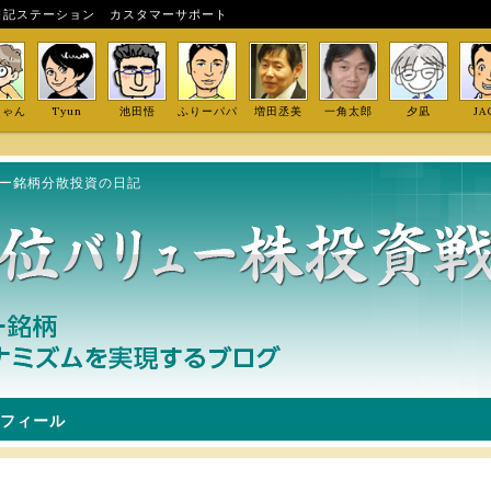
日記ステーション
カスタマーサポート
しゃん
Tyun
池田悟
ふりーパパ
増田丞美
一角太郎
夕凪
JA
ュー銘柄分散投資の日記
フィール