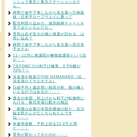
ンシュラ東京と東京ステーションホテ
ル。
静岡で途中下車しながら名古屋へ①身延
線・日本平ロープウエイに乗って
配当利回り込みの、個別銘柄チャートを
見てみたいもんだな…
景気は必ず拡大の後に後退が訪れる…は
思い込み？
静岡で途中下車しながら名古屋へ②日本
平ホテル
11～12月に衆議院が解散総選挙という話
が・・
7月FOMCでの利下げ確率、0.5%幅が
70%？！
浜名湖を散策①THE HAMANAKO（旧
浜名湖ロイヤルホテル）
日経平均と裁定買い残高分析。陰の極と
いえるのではあるが・・・
過去の米国、利上げから利下げ転換時に
おける、株式市場の動きの検証
「株価は企業の本質的価値の影だ」石川
臨太郎さんが亡くなられたんです
ね・・・
米雇用者数、予想上回る22.4万人増
と・・・
景色が変わってきたのか・・・