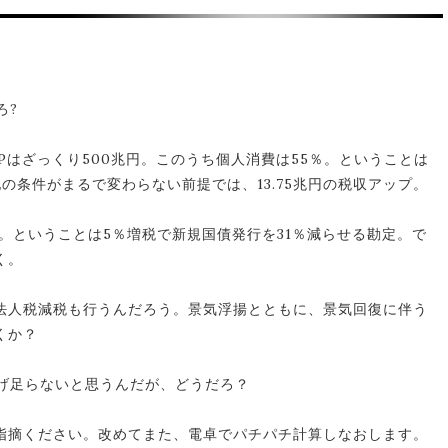
ろ?
Pはざっくり500兆円。このうち個人消費は55％。ということは
他の条件がまるで変わらない前提では、13.75兆円の税収アップ。
兆円。ということは5％増税で新規国債発行を31％減らせる勘定。で
く。
法人税減税も行うんだろう。景気浮揚とともに、景気回復に伴う
くか？
上げ足らないと思うんだが、どうだろ？
指摘ください。改めてまた、電卓でパチパチ計算しなおします。