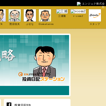
エンジュク株式会
社
三浦隆
v-com2
CK
照沼佳夫
ぶせな
Gomatarou
スタッフ
投資日記FB