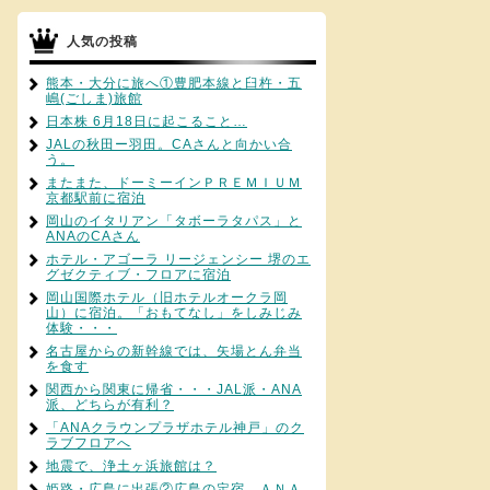
人気の投稿
熊本・大分に旅へ①豊肥本線と臼杵・五
嶋(ごしま)旅館
日本株 6月18日に起こること…
JALの秋田ー羽田。CAさんと向かい合
う。
またまた、ドーミーインＰＲＥＭＩＵＭ
京都駅前に宿泊
岡山のイタリアン「タボーラタパス」と
ANAのCAさん
ホテル・アゴーラ リージェンシー 堺のエ
グゼクティブ・フロアに宿泊
岡山国際ホテル（旧ホテルオークラ岡
山）に宿泊。「おもてなし」をしみじみ
体験・・・
名古屋からの新幹線では、矢場とん弁当
を食す
関西から関東に帰省・・・JAL派・ANA
派、どちらが有利？
「ANAクラウンプラザホテル神戸」のク
ラブフロアへ
地震で、浄土ヶ浜旅館は？
姫路・広島に出張②広島の定宿、ＡＮＡ