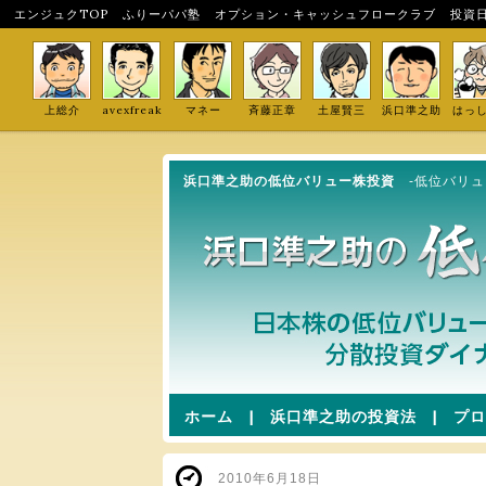
エンジュクTOP
ふりーパパ塾
オプション・キャッシュフロークラブ
投資
上総介
avexfreak
マネー
斉藤正章
土屋賢三
浜口準之助
はっ
浜口準之助の低位バリュー株投資
-低位バリ
ホーム
|
浜口準之助の投資法
|
プロ
2010年6月18日