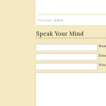
Filed Under:
コメント
Speak Your Mind
Nam
Ema
Web