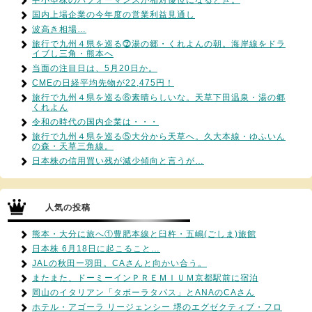
中小型株のパフォーマンスが相対優位になるとき。
国内上場企業の今年度の営業利益見通し
波高き相場…
旅行で九州４県を巡る⓻湯の郷・くれよんの朝。海岸線をドラ
イブし三角・熊本へ
当面の注目日は、5月20日か。
CMEの日経平均先物が22,475円！
旅行で九州４県を巡る⑥素晴らしいな。天草下田温泉・湯の郷
くれよん
令和の時代の国内企業は・・・
旅行で九州４県を巡る⑤大分から天草へ。久大本線・ゆふいん
の森・天草三角線。
日本株の信用買い残が減少傾向と言うが…
人気の投稿
熊本・大分に旅へ①豊肥本線と臼杵・五嶋(ごしま)旅館
日本株 6月18日に起こること…
JALの秋田ー羽田。CAさんと向かい合う。
またまた、ドーミーインＰＲＥＭＩＵＭ京都駅前に宿泊
岡山のイタリアン「タボーラタパス」とANAのCAさん
ホテル・アゴーラ リージェンシー 堺のエグゼクティブ・フロ