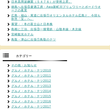
日本高周波鋼業（５４７６）が突然上昇。
徳島へ出張⑤麦酒工房・Awa新町川ブリュワリーとボードウオ
ークの夜景
広島・福山・尾道に出張①オリエンタルホテル広島と、今回も
割烹「宝」へ。
展望・・冬の富士山と日本株
島根に三泊、出張③一畑電鉄・山陰本線・木次線
宮崎観光ホテル
鳥取・津山に出張①鳥取のテツ
カテゴリー
その他・お知らせ
グルメ・ホテル・テツ2010
グルメ・ホテル・テツ2011
グルメ・ホテル・テツ2012
グルメ・ホテル・テツ2013
グルメ・ホテル・テツ2014
グルメ・ホテル・テツ2015
グルメ・ホテル・テツ2016
グルメ・ホテル・テツ2017