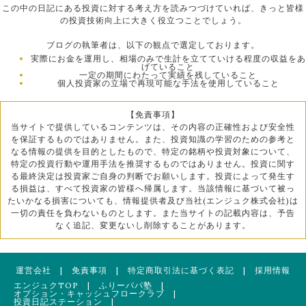
この中の日記にある投資に対する考え方を読みつづけていれば、きっと皆様
の投資技術向上に大きく役立つことでしょう。
ブログの執筆者は、以下の観点で選定しております。
実際にお金を運用し、相場のみで生計を立てていける程度の収益をあ
げていること
一定の期間にわたって実績を残していること
個人投資家の立場で再現可能な手法を使用していること
【免責事項】
当サイトで提供しているコンテンツは、その内容の正確性および安全性
を保証するものではありません。また、投資知識の学習のための参考と
なる情報の提供を目的としたもので、特定の銘柄や投資対象について、
特定の投資行動や運用手法を推奨するものではありません。投資に関す
る最終決定は投資家ご自身の判断でお願いします。投資によって発生す
る損益は、すべて投資家の皆様へ帰属します。当該情報に基づいて被っ
たいかなる損害についても、情報提供者及び当社(エンジュク株式会社)は
一切の責任を負わないものとします。また当サイトの記載内容は、予告
なく追記、変更ないし削除することがあります。
運営会社
|
免責事項
|
特定商取引法に基づく表記
|
採用情報
エンジュクTOP
|
ふりーパパ塾
|
オプション・キャッシュフロークラブ
|
投資日記ステーション
|