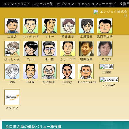
エンジュクTOP
ふりーパパ塾
オプション・キャッシュフロークラブ
投資
エンジュク株式会
社
上総介
avexfreak
マネー
斉藤正章
土屋賢三
浜口準之助
はっしゃん
Tyun
池田悟
ふりーパパ
増田丞美
一角太郎
三浦隆
夕凪
JACK
照沼佳夫
ぶせな
Gomatarou
v-com2
スタッフ
浜口準之助の低位バリュー株投資