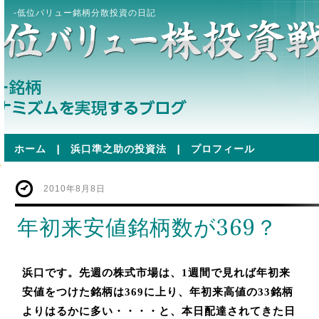
-低位バリュー銘柄分散投資の日記
ホーム
|
浜口準之助の投資法
|
プロフィール
2010年8月8日
年初来安値銘柄数が369？
浜口です。先週の株式市場は、
1週間で見れば年初来
安値をつけた銘柄は369に上り、年初来高値の33銘柄
よりはるかに多い・・・・
と、本日配達されてきた日