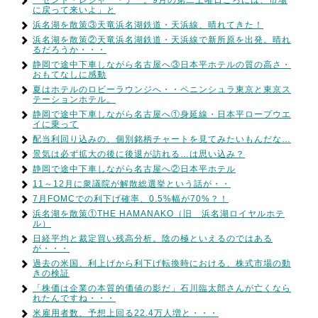
「セント・レジャー・デー。9月の第二土曜日ごろには、市場
に戻って来いよ」と
浜名湖を散策③天竜浜名湖鉄道・天浜線、晴れてきた！
浜名湖を散策②天竜浜名湖鉄道・天浜線で新所原を出発。晴れ
るだろうか・・・
静岡で途中下車しながら名古屋へ③日本平ホテルの質の高さ・
おもてなしに感動
夏はホテルのロビーラウンジへ・・ペニンシュラ東京と東京ス
テーションホテル。
静岡で途中下車しながら名古屋へ①身延線・日本平ロープウエ
イに乗って
配当利回り込みの、個別銘柄チャートを見てみたいもんだな…
景気は必ず拡大の後に後退が訪れる…は思い込み？
静岡で途中下車しながら名古屋へ②日本平ホテル
11～12月に衆議院が解散総選挙という話が・・
7月FOMCでの利下げ確率、0.5%幅が70%？！
浜名湖を散策①THE HAMANAKO（旧 浜名湖ロイヤルホテ
ル）
日経平均と裁定買い残高分析。陰の極といえるのではある
が・・・
過去の米国、利上げから利下げ転換時における、株式市場の動
きの検証
「株価は企業の本質的価値の影だ」石川臨太郎さんが亡くなら
れたんですね・・・
米雇用者数、予想上回る22.4万人増と・・・