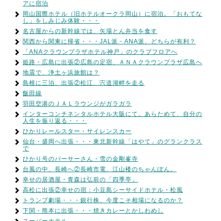
アに宿泊
岡山国際ホテル（旧ホテルオークラ岡山）に宿泊。「おもてな
し」をしみじみ体験・・・
名古屋からの新幹線では、矢場とん弁当を食す
関西から関東に帰省・・・JAL派・ANA派、どちらが有利？
「ANAクラウンプラザホテル神戸」のクラブフロアへ
姫路・広島に出張②広島の定宿、ＡＮＡクラウンプラザ広島へ
地震で、浄土ヶ浜旅館は？
島根に三泊、出張②松江、宍道湖畔を走る
飯田線
羽田空港のＪＡＬラウンジがガラガラ
インターコンチネンタルホテル大阪にて。あらためて、自分の
人生を振り返る・・・
ひかりレールスター・サイレンスカー
仙台・盛岡へ出張・・・東北新幹線「はやて」のグランクラス
で
ひかり号のパーサーさん・雪の金剛峯寺
台風の中、長崎へ②長崎市電、江山楼のちゃんぽん。
幸せの居酒屋・青森は弘前の「四季亭」
高松に出張②幸せの宿：小豆島シーサイドホテル・松風
トランプ劇場・・・銀行株、今度こそ相場になるのか？
下関・熊本に出張・・・焼きカレーとかしわめし