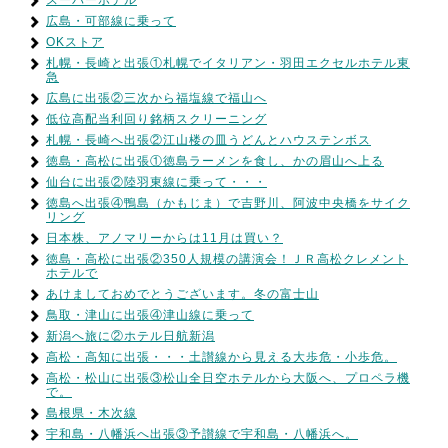
スーパーホテル
広島・可部線に乗って
OKストア
札幌・長崎と出張①札幌でイタリアン・羽田エクセルホテル東
急
広島に出張②三次から福塩線で福山へ
低位高配当利回り銘柄スクリーニング
札幌・長崎へ出張②江山楼の皿うどんとハウステンボス
徳島・高松に出張①徳島ラーメンを食し、かの眉山へ上る
仙台に出張②陸羽東線に乗って・・・
徳島へ出張④鴨島（かもじま）で吉野川、阿波中央橋をサイク
リング
日本株、アノマリーからは11月は買い？
徳島・高松に出張②350人規模の講演会！ＪＲ高松クレメント
ホテルで
あけましておめでとうございます。冬の富士山
鳥取・津山に出張④津山線に乗って
新潟へ旅に②ホテル日航新潟
高松・高知に出張・・・土讃線から見える大歩危・小歩危。
高松・松山に出張③松山全日空ホテルから大阪へ、プロペラ機
で。
島根県・木次線
宇和島・八幡浜へ出張③予讃線で宇和島・八幡浜へ。