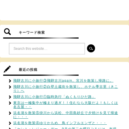
キーワード検索
最近の投稿
飛騨古川に小旅行③飛騨古川again。宮川を散策し帰路に。
飛騨古川に小旅行②白壁土蔵街を散策し、ホテル季古里（きこ
り）へ
飛騨古川に小旅行①臨時急行「ぬくもりひだ路」
東京は一極集中が極まり過ぎ！！住むなら大阪だよ！もしくは
名古屋・・
浜名湖を散策⑤掛川から浜松、中田島砂丘で夕焼けを見て帰途
に・・・
浜名湖を散策④ゆりかもめ、鳥インフルエンザと・・・