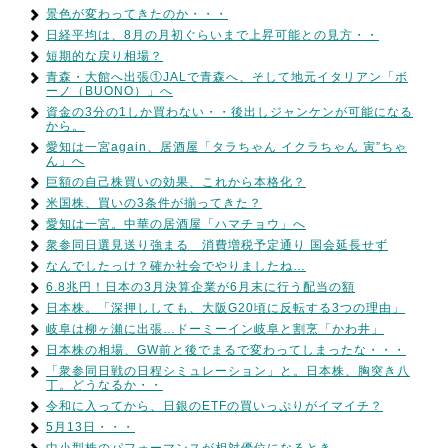
景色が変わってきたのか・・・
日経平均は、8月の月初ぐらいまで上昇可能との見方・・
短期的な戻り相場？
青森・大館へ出張①JALで青森へ、そして地元イタリアン「ボ
ーノ（BUONO）」へ
資金の3分の1しか買わない・・後出しジャンケンが可能になる
から。
愛知は一宮again、居酒屋「タラちゃん イクラちゃん 寅”ちゃ
ん」へ
巨額の自己株買いの効果、これから本格化？
米国株、買いの3条件が揃ってきた？
愛知は一宮。中華の居酒屋「ハマチョウ」へ
衆参同日選見送り強まる 消費増税予定通り 国会延長せず
なんでしたっけ？確か社会でやりましたね…
6.8兆円！日本の3月決算企業が6月末に行う配当の額
日本株。「深押ししても、大阪G20頃に反転する3つの理由」
岐阜は柳ヶ瀬に出張…ドーミーイン岐阜と割烹「かわ井」
日本株の相場、GW前と後でまるで変わってしまったな・・・
「衆参同日戦の日程シミュレーション」と。日本株、胸突き八
丁。どうなるか・・
令和に入ってから、日銀のETFの買いっぷりがイマイチ？
5月13日・・・