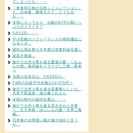
てしまったな・・・
「衆参同日戦の日程シミュレーション」
と。日本株、胸突き八丁。どうなる
か・・
令和に入ってから、日銀のETFの買いっ
ぷりがイマイチ？
5月13日・・・
中小型株のパフォーマンスが相対優位に
なるとき。
国内上場企業の今年度の営業利益見通し
波高き相場…
旅行で九州４県を巡る⓻湯の郷・くれよ
んの朝。海岸線をドライブし三角・熊本
へ
当面の注目日は、5月20日か。
CMEの日経平均先物が22,475円！
旅行で九州４県を巡る⑥素晴らしいな。
天草下田温泉・湯の郷くれよん
令和の時代の国内企業は・・・
旅行で九州４県を巡る⑤大分から天草
へ。久大本線・ゆふいんの森・天草三角
線。
日本株の信用買い残が減少傾向と言う
が…