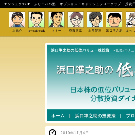
エンジュクTOP
ふりーパパ塾
オプション・キャッシュフロークラブ
投資
上総介
avexfreak
マネー
斉藤正章
土屋賢三
浜口準之助
はっ
浜口準之助の低位バリュー株投資
-低位バリ
ホーム
|
浜口準之助の投資法
|
プロ
2010年11月4日