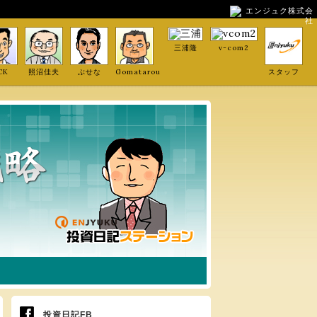
エンジュク株式会
社
三浦隆
v-com2
CK
照沼佳夫
ぶせな
Gomatarou
スタッフ
投資日記FB