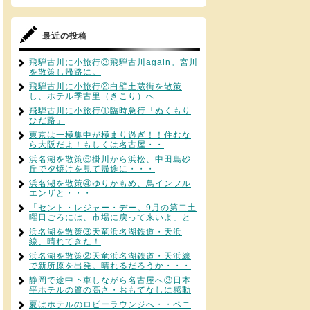
最近の投稿
飛騨古川に小旅行③飛騨古川again。宮川
を散策し帰路に。
飛騨古川に小旅行②白壁土蔵街を散策
し、ホテル季古里（きこり）へ
飛騨古川に小旅行①臨時急行「ぬくもり
ひだ路」
東京は一極集中が極まり過ぎ！！住むな
ら大阪だよ！もしくは名古屋・・
浜名湖を散策⑤掛川から浜松、中田島砂
丘で夕焼けを見て帰途に・・・
浜名湖を散策④ゆりかもめ、鳥インフル
エンザと・・・
「セント・レジャー・デー。9月の第二土
曜日ごろには、市場に戻って来いよ」と
浜名湖を散策③天竜浜名湖鉄道・天浜
線、晴れてきた！
浜名湖を散策②天竜浜名湖鉄道・天浜線
で新所原を出発。晴れるだろうか・・・
静岡で途中下車しながら名古屋へ③日本
平ホテルの質の高さ・おもてなしに感動
夏はホテルのロビーラウンジへ・・ペニ