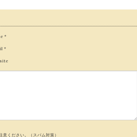
e
*
il
*
site
注意ください。（スパム対策）