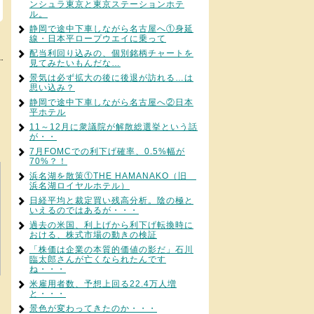
ンシュラ東京と東京ステーションホテ
ル。
静岡で途中下車しながら名古屋へ①身延
線・日本平ロープウエイに乗って
配当利回り込みの、個別銘柄チャートを
見てみたいもんだな…
景気は必ず拡大の後に後退が訪れる…は
思い込み？
静岡で途中下車しながら名古屋へ②日本
平ホテル
11～12月に衆議院が解散総選挙という話
が・・
7月FOMCでの利下げ確率、0.5%幅が
70%？！
浜名湖を散策①THE HAMANAKO（旧
浜名湖ロイヤルホテル）
日経平均と裁定買い残高分析。陰の極と
いえるのではあるが・・・
過去の米国、利上げから利下げ転換時に
おける、株式市場の動きの検証
「株価は企業の本質的価値の影だ」石川
臨太郎さんが亡くなられたんです
ね・・・
米雇用者数、予想上回る22.4万人増
と・・・
景色が変わってきたのか・・・