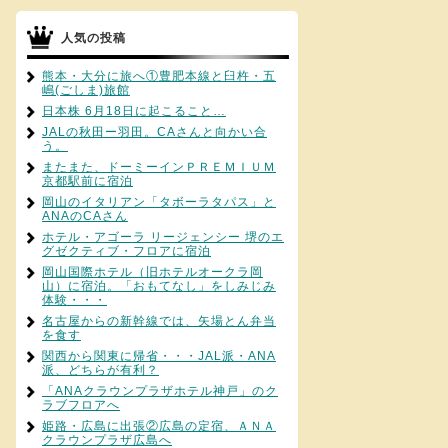
人気の投稿
熊本・大分に旅へ①豊肥本線と臼杵・五
嶋(ごしま)旅館
日本株 6月18日に起こること…
JALの秋田ー羽田。CAさんと向かい合
う。
またまた、ドーミーインＰＲＥＭＩＵＭ
京都駅前に宿泊
岡山のイタリアン「タボーラタパス」と
ANAのCAさん
ホテル・アゴーラ リージェンシー 堺のエ
グゼクティブ・フロアに宿泊
岡山国際ホテル（旧ホテルオークラ岡
山）に宿泊。「おもてなし」をしみじみ
体験・・・
名古屋からの新幹線では、矢場とん弁当
を食す
関西から関東に帰省・・・JAL派・ANA
派、どちらが有利？
「ANAクラウンプラザホテル神戸」のク
ラブフロアへ
姫路・広島に出張②広島の定宿、ＡＮＡ
クラウンプラザ広島へ