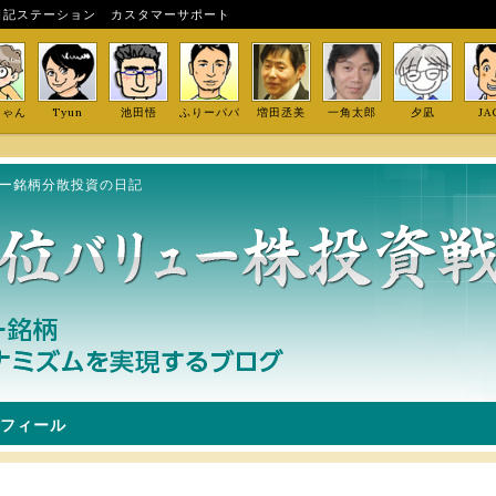
日記ステーション
カスタマーサポート
しゃん
Tyun
池田悟
ふりーパパ
増田丞美
一角太郎
夕凪
JA
ュー銘柄分散投資の日記
フィール