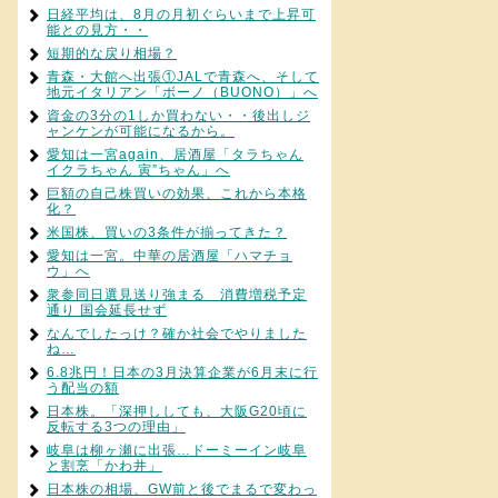
日経平均は、8月の月初ぐらいまで上昇可
能との見方・・
短期的な戻り相場？
青森・大館へ出張①JALで青森へ、そして
地元イタリアン「ボーノ（BUONO）」へ
資金の3分の1しか買わない・・後出しジ
ャンケンが可能になるから。
愛知は一宮again、居酒屋「タラちゃん
イクラちゃん 寅”ちゃん」へ
巨額の自己株買いの効果、これから本格
化？
米国株、買いの3条件が揃ってきた？
愛知は一宮。中華の居酒屋「ハマチョ
ウ」へ
衆参同日選見送り強まる 消費増税予定
通り 国会延長せず
なんでしたっけ？確か社会でやりました
ね…
6.8兆円！日本の3月決算企業が6月末に行
う配当の額
日本株。「深押ししても、大阪G20頃に
反転する3つの理由」
岐阜は柳ヶ瀬に出張…ドーミーイン岐阜
と割烹「かわ井」
日本株の相場、GW前と後でまるで変わっ