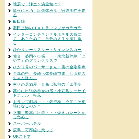
地震で、浄土ヶ浜旅館は？
島根に三泊、出張②松江、宍道湖畔を走
る
飯田線
羽田空港のＪＡＬラウンジがガラガラ
インターコンチネンタルホテル大阪に
て。あらためて、自分の人生を振り返
る・・・
ひかりレールスター・サイレンスカー
仙台・盛岡へ出張・・・東北新幹線「は
やて」のグランクラスで
ひかり号のパーサーさん・雪の金剛峯寺
台風の中、長崎へ②長崎市電、江山楼の
ちゃんぽん。
幸せの居酒屋・青森は弘前の「四季亭」
高松に出張②幸せの宿：小豆島シーサイ
ドホテル・松風
トランプ劇場・・・銀行株、今度こそ相
場になるのか？
下関・熊本に出張・・・焼きカレーとか
しわめし
スーパーホテル
広島・可部線に乗って
OKストア