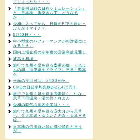
てしまったな・・・
「衆参同日戦の日程シミュレーション」
と。日本株、胸突き八丁。どうなる
か・・
令和に入ってから、日銀のETFの買いっ
ぷりがイマイチ？
5月13日・・・
中小型株のパフォーマンスが相対優位に
なるとき。
国内上場企業の今年度の営業利益見通し
波高き相場…
旅行で九州４県を巡る⓻湯の郷・くれよ
んの朝。海岸線をドライブし三角・熊本
へ
当面の注目日は、5月20日か。
CMEの日経平均先物が22,475円！
旅行で九州４県を巡る⑥素晴らしいな。
天草下田温泉・湯の郷くれよん
令和の時代の国内企業は・・・
旅行で九州４県を巡る⑤大分から天草
へ。久大本線・ゆふいんの森・天草三角
線。
日本株の信用買い残が減少傾向と言う
が…