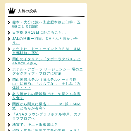
人気の投稿
熊本・大分に旅へ①豊肥本線と臼杵・五
嶋(ごしま)旅館
日本株 6月18日に起こること…
JALの秋田ー羽田。CAさんと向かい合
う。
またまた、ドーミーインＰＲＥＭＩＵＭ
京都駅前に宿泊
岡山のイタリアン「タボーラタパス」と
ANAのCAさん
ホテル・アゴーラ リージェンシー 堺のエ
グゼクティブ・フロアに宿泊
岡山国際ホテル（旧ホテルオークラ岡
山）に宿泊。「おもてなし」をしみじみ
体験・・・
名古屋からの新幹線では、矢場とん弁当
を食す
関西から関東に帰省・・・JAL派・ANA
派、どちらが有利？
「ANAクラウンプラザホテル神戸」のク
ラブフロアへ
地震で、浄土ヶ浜旅館は？
姫路・広島に出張②広島の定宿、ＡＮＡ