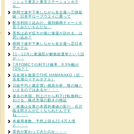
ンシュラ東京と東京ステーションホテ
ル。
静岡で途中下車しながら名古屋へ①身延
線・日本平ロープウエイに乗って
配当利回り込みの、個別銘柄チャートを
見てみたいもんだな…
景気は必ず拡大の後に後退が訪れる…は
思い込み？
静岡で途中下車しながら名古屋へ②日本
平ホテル
11～12月に衆議院が解散総選挙という話
が・・
7月FOMCでの利下げ確率、0.5%幅が
70%？！
浜名湖を散策①THE HAMANAKO（旧
浜名湖ロイヤルホテル）
日経平均と裁定買い残高分析。陰の極と
いえるのではあるが・・・
過去の米国、利上げから利下げ転換時に
おける、株式市場の動きの検証
「株価は企業の本質的価値の影だ」石川
臨太郎さんが亡くなられたんです
ね・・・
米雇用者数、予想上回る22.4万人増
と・・・
景色が変わってきたのか・・・