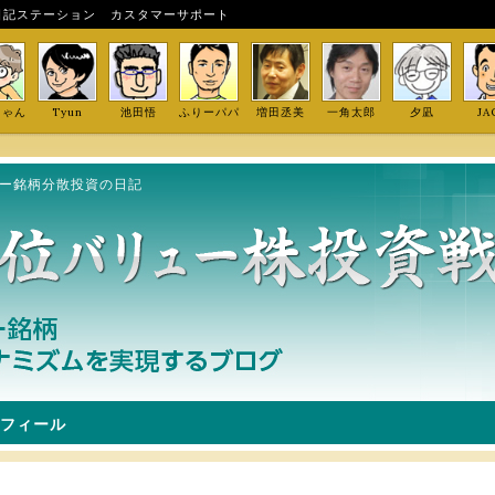
日記ステーション
カスタマーサポート
しゃん
Tyun
池田悟
ふりーパパ
増田丞美
一角太郎
夕凪
JA
ュー銘柄分散投資の日記
フィール