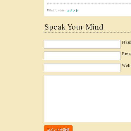
Filed Under:
コメント
Speak Your Mind
Nam
Ema
Web