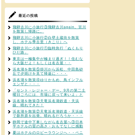
最近の投稿
飛騨古川に小旅行③飛騨古川again。宮川
を散策し帰路に。
飛騨古川に小旅行②白壁土蔵街を散策
し、ホテル季古里（きこり）へ
飛騨古川に小旅行①臨時急行「ぬくもり
ひだ路」
東京は一極集中が極まり過ぎ！！住むな
ら大阪だよ！もしくは名古屋・・
浜名湖を散策⑤掛川から浜松、中田島砂
丘で夕焼けを見て帰途に・・・
浜名湖を散策④ゆりかもめ、鳥インフル
エンザと・・・
「セント・レジャー・デー。9月の第二土
曜日ごろには、市場に戻って来いよ」と
浜名湖を散策③天竜浜名湖鉄道・天浜
線、晴れてきた！
浜名湖を散策②天竜浜名湖鉄道・天浜線
で新所原を出発。晴れるだろうか・・・
静岡で途中下車しながら名古屋へ③日本
平ホテルの質の高さ・おもてなしに感動
夏はホテルのロビーラウンジへ・・ペニ