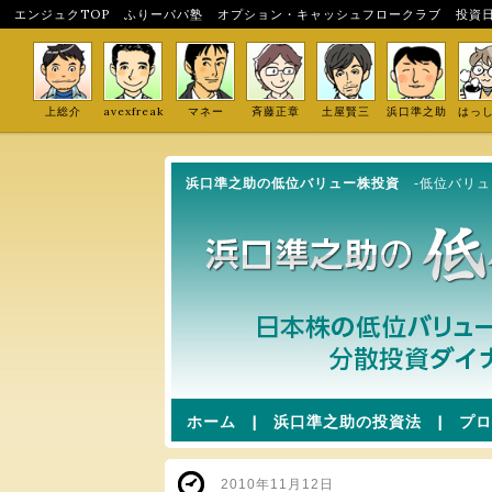
エンジュクTOP
ふりーパパ塾
オプション・キャッシュフロークラブ
投資
上総介
avexfreak
マネー
斉藤正章
土屋賢三
浜口準之助
はっ
浜口準之助の低位バリュー株投資
-低位バリ
ホーム
|
浜口準之助の投資法
|
プロ
2010年11月12日