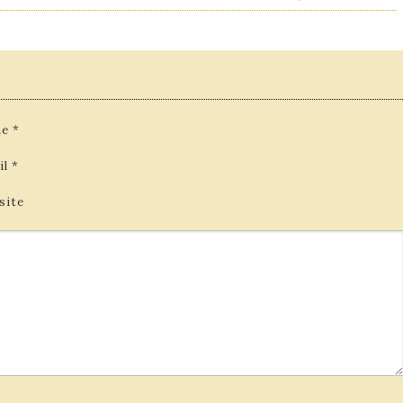
e
*
il
*
site