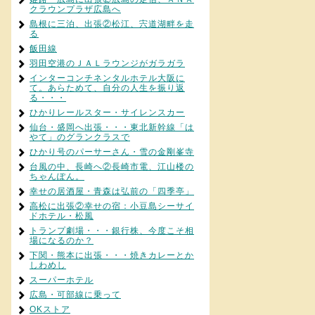
クラウンプラザ広島へ
島根に三泊、出張②松江、宍道湖畔を走
る
飯田線
羽田空港のＪＡＬラウンジがガラガラ
インターコンチネンタルホテル大阪に
て。あらためて、自分の人生を振り返
る・・・
ひかりレールスター・サイレンスカー
仙台・盛岡へ出張・・・東北新幹線「は
やて」のグランクラスで
ひかり号のパーサーさん・雪の金剛峯寺
台風の中、長崎へ②長崎市電、江山楼の
ちゃんぽん。
幸せの居酒屋・青森は弘前の「四季亭」
高松に出張②幸せの宿：小豆島シーサイ
ドホテル・松風
トランプ劇場・・・銀行株、今度こそ相
場になるのか？
下関・熊本に出張・・・焼きカレーとか
しわめし
スーパーホテル
広島・可部線に乗って
OKストア