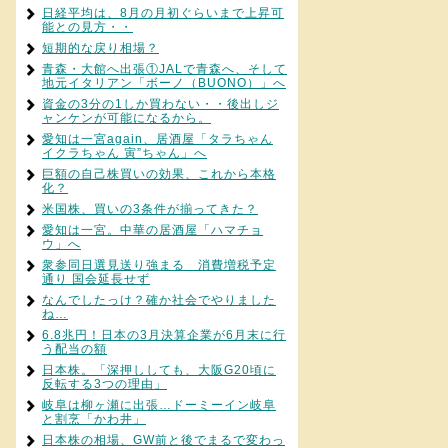
日経平均は、8月の月初ぐらいまで上昇可
能との見方・・
短期的な戻り相場？
青森・大館へ出張①JALで青森へ、そして
地元イタリアン「ボーノ（BUONO）」へ
資金の3分の1しか買わない・・後出しジ
ャンケンが可能になるから。
愛知は一宮again、居酒屋「タラちゃん
イクラちゃん 寅”ちゃん」へ
巨額の自己株買いの効果、これから本格
化？
米国株、買いの3条件が揃ってきた？
愛知は一宮。中華の居酒屋「ハマチョ
ウ」へ
衆参同日選見送り強まる 消費増税予定
通り 国会延長せず
なんでしたっけ？確か社会でやりました
ね…
6.8兆円！日本の3月決算企業が6月末に行
う配当の額
日本株。「深押ししても、大阪G20頃に
反転する3つの理由」
岐阜は柳ヶ瀬に出張…ドーミーイン岐阜
と割烹「かわ井」
日本株の相場、GW前と後でまるで変わっ