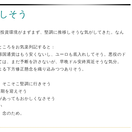
しそう
、投資環境がまずまず、堅調に推移しそうな気がしてきた。なん
ところをお気楽列記すると：
源国通貨はもう安くないし、ユーロも底入れしてそう。悪役のド
ては、まだ予断を許さないが、早晩ドル安終焉近そうな気分。
よる下方修正懸念を織り込みつつありそう。
、そこそこ堅調に行きそう
時期を迎えそう
があってもおかしくなさそう
い
、念のため。