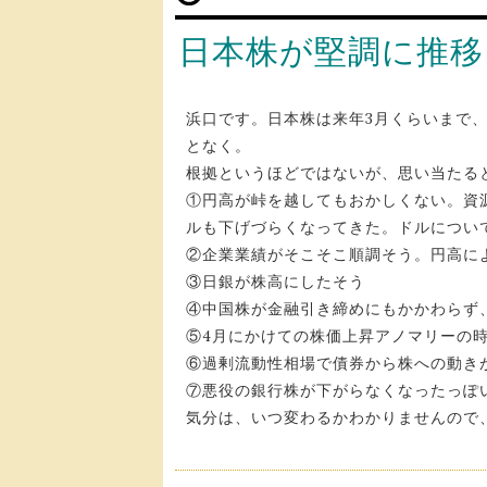
日本株が堅調に推移
浜口です。日本株は来年3月くらいまで
となく。
根拠というほどではないが、思い当たる
①円高が峠を越してもおかしくない。資
ルも下げづらくなってきた。ドルについ
②企業業績がそこそこ順調そう。円高に
③日銀が株高にしたそう
④中国株が金融引き締めにもかかわらず
⑤4月にかけての株価上昇アノマリーの
⑥過剰流動性相場で債券から株への動き
⑦悪役の銀行株が下がらなくなったっぽ
気分は、いつ変わるかわかりませんので