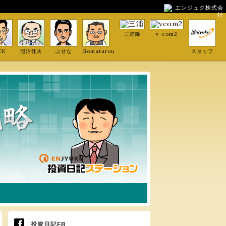
エンジュク株式会
社
三浦隆
v-com2
CK
照沼佳夫
ぶせな
Gomatarou
スタッフ
投資日記FB