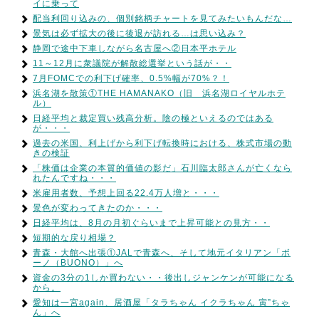
イに乗って
配当利回り込みの、個別銘柄チャートを見てみたいもんだな…
景気は必ず拡大の後に後退が訪れる…は思い込み？
静岡で途中下車しながら名古屋へ②日本平ホテル
11～12月に衆議院が解散総選挙という話が・・
7月FOMCでの利下げ確率、0.5%幅が70%？！
浜名湖を散策①THE HAMANAKO（旧 浜名湖ロイヤルホテ
ル）
日経平均と裁定買い残高分析。陰の極といえるのではある
が・・・
過去の米国、利上げから利下げ転換時における、株式市場の動
きの検証
「株価は企業の本質的価値の影だ」石川臨太郎さんが亡くなら
れたんですね・・・
米雇用者数、予想上回る22.4万人増と・・・
景色が変わってきたのか・・・
日経平均は、8月の月初ぐらいまで上昇可能との見方・・
短期的な戻り相場？
青森・大館へ出張①JALで青森へ、そして地元イタリアン「ボ
ーノ（BUONO）」へ
資金の3分の1しか買わない・・後出しジャンケンが可能になる
から。
愛知は一宮again、居酒屋「タラちゃん イクラちゃん 寅”ちゃ
ん」へ