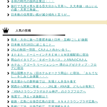
令和の時代の国内企業は・・・
旅行で九州４県を巡る⑤大分から天草へ。久大本線・ゆふいん
の森・天草三角線。
日本株の信用買い残が減少傾向と言うが…
人気の投稿
熊本・大分に旅へ①豊肥本線と臼杵・五嶋(ごしま)旅館
日本株 6月18日に起こること…
JALの秋田ー羽田。CAさんと向かい合う。
またまた、ドーミーインＰＲＥＭＩＵＭ京都駅前に宿泊
岡山のイタリアン「タボーラタパス」とANAのCAさん
ホテル・アゴーラ リージェンシー 堺のエグゼクティブ・フロ
アに宿泊
岡山国際ホテル（旧ホテルオークラ岡山）に宿泊。「おもてな
し」をしみじみ体験・・・
名古屋からの新幹線では、矢場とん弁当を食す
関西から関東に帰省・・・JAL派・ANA派、どちらが有利？
「ANAクラウンプラザホテル神戸」のクラブフロアへ
地震で、浄土ヶ浜旅館は？
姫路・広島に出張②広島の定宿、ＡＮＡクラウンプラザ広島へ
島根に三泊、出張②松江、宍道湖畔を走る