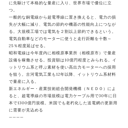
に先駆けて本格的な量産に入り、世界市場で優位に立
つ。
一般的な銅電線から超電導線に置き換えると、電力の損
失が大幅に減り、電気の節約や機器の性能向上につなが
る。大規模工場では電気を２割以上節約できるという。
電気自動車などのモーターに使うと走行距離を十数～
25％程度延ばせる。
昭和電線は今年度内に相模原事業所（相模原市）で量産
設備を稼働させる。投資額は10億円程度とみられる。イ
ットリウム系と呼ぶ素材を使い高出力モーターへの採用
を狙う。古河電気工業も12年以降、イットリウム系材料
で量産に入る。
新エネルギー・産業技術総合開発機構（ＮＥＤＯ）によ
ると、超電導線の市場規模は電力ケーブル用で30年に日
本で1300億円規模。米国でも老朽化した送電網の更新用
に需要が見込める
————