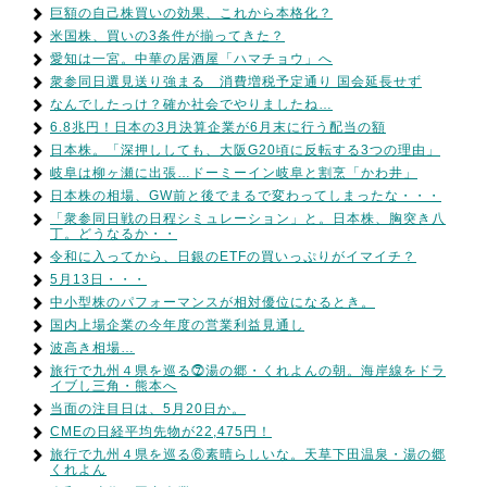
巨額の自己株買いの効果、これから本格化？
米国株、買いの3条件が揃ってきた？
愛知は一宮。中華の居酒屋「ハマチョウ」へ
衆参同日選見送り強まる 消費増税予定通り 国会延長せず
なんでしたっけ？確か社会でやりましたね…
6.8兆円！日本の3月決算企業が6月末に行う配当の額
日本株。「深押ししても、大阪G20頃に反転する3つの理由」
岐阜は柳ヶ瀬に出張…ドーミーイン岐阜と割烹「かわ井」
日本株の相場、GW前と後でまるで変わってしまったな・・・
「衆参同日戦の日程シミュレーション」と。日本株、胸突き八
丁。どうなるか・・
令和に入ってから、日銀のETFの買いっぷりがイマイチ？
5月13日・・・
中小型株のパフォーマンスが相対優位になるとき。
国内上場企業の今年度の営業利益見通し
波高き相場…
旅行で九州４県を巡る⓻湯の郷・くれよんの朝。海岸線をドラ
イブし三角・熊本へ
当面の注目日は、5月20日か。
CMEの日経平均先物が22,475円！
旅行で九州４県を巡る⑥素晴らしいな。天草下田温泉・湯の郷
くれよん