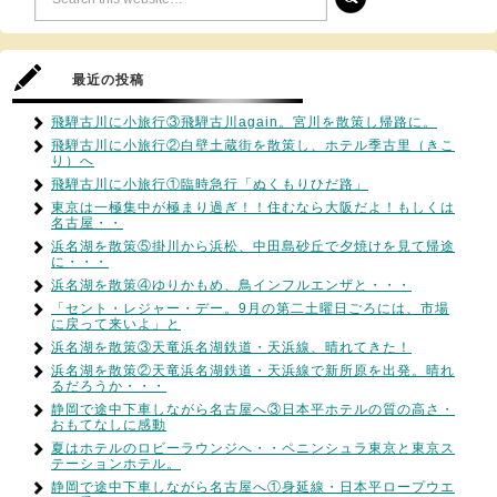
最近の投稿
飛騨古川に小旅行③飛騨古川again。宮川を散策し帰路に。
飛騨古川に小旅行②白壁土蔵街を散策し、ホテル季古里（きこ
り）へ
飛騨古川に小旅行①臨時急行「ぬくもりひだ路」
東京は一極集中が極まり過ぎ！！住むなら大阪だよ！もしくは
名古屋・・
浜名湖を散策⑤掛川から浜松、中田島砂丘で夕焼けを見て帰途
に・・・
浜名湖を散策④ゆりかもめ、鳥インフルエンザと・・・
「セント・レジャー・デー。9月の第二土曜日ごろには、市場
に戻って来いよ」と
浜名湖を散策③天竜浜名湖鉄道・天浜線、晴れてきた！
浜名湖を散策②天竜浜名湖鉄道・天浜線で新所原を出発。晴れ
るだろうか・・・
静岡で途中下車しながら名古屋へ③日本平ホテルの質の高さ・
おもてなしに感動
夏はホテルのロビーラウンジへ・・ペニンシュラ東京と東京ス
テーションホテル。
静岡で途中下車しながら名古屋へ①身延線・日本平ロープウエ