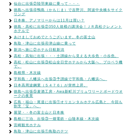
仙台に出張②陸羽東線に乗って・・・
徳島へ出張④鴨島（かもじま）で吉野川、阿波中央橋をサイク
リング
日本株、アノマリーからは11月は買い？
徳島・高松に出張②350人規模の講演会！ＪＲ高松クレメント
ホテルで
あけましておめでとうございます。冬の富士山
鳥取・津山に出張④津山線に乗って
新潟へ旅に②ホテル日航新潟
高松・高知に出張・・・土讃線から見える大歩危・小歩危。
高松・松山に出張③松山全日空ホテルから大阪へ、プロペラ機
で。
島根県・木次線
宇和島・八幡浜へ出張③予讃線で宇和島・八幡浜へ。
日本高周波鋼業（５４７６）が突然上昇。
徳島へ出張⑤麦酒工房・Awa新町川ブリュワリーとボードウオ
ークの夜景
広島・福山・尾道に出張①オリエンタルホテル広島と、今回も
割烹「宝」へ。
展望・・冬の富士山と日本株
島根に三泊、出張③一畑電鉄・山陰本線・木次線
宮崎観光ホテル
鳥取・津山に出張①鳥取のテツ