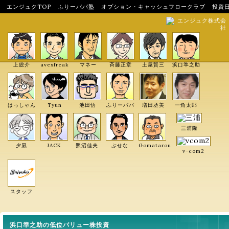
エンジュクTOP
ふりーパパ塾
オプション・キャッシュフロークラブ
投資
エンジュク株式会
社
上総介
avexfreak
マネー
斉藤正章
土屋賢三
浜口準之助
はっしゃん
Tyun
池田悟
ふりーパパ
増田丞美
一角太郎
三浦隆
夕凪
JACK
照沼佳夫
ぶせな
Gomatarou
v-com2
スタッフ
浜口準之助の低位バリュー株投資