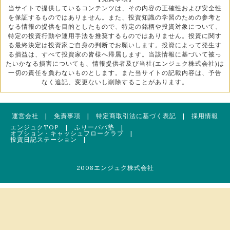
当サイトで提供しているコンテンツは、その内容の正確性および安全性
を保証するものではありません。また、投資知識の学習のための参考と
なる情報の提供を目的としたもので、特定の銘柄や投資対象について、
特定の投資行動や運用手法を推奨するものではありません。投資に関す
る最終決定は投資家ご自身の判断でお願いします。投資によって発生す
る損益は、すべて投資家の皆様へ帰属します。当該情報に基づいて被っ
たいかなる損害についても、情報提供者及び当社(エンジュク株式会社)は
一切の責任を負わないものとします。また当サイトの記載内容は、予告
なく追記、変更ないし削除することがあります。
運営会社
|
免責事項
|
特定商取引法に基づく表記
|
採用情報
エンジュクTOP
|
ふりーパパ塾
|
オプション・キャッシュフロークラブ
|
投資日記ステーション
|
2008エンジュク株式会社