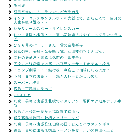
飯田線
羽田空港のＪＡＬラウンジがガラガラ
インターコンチネンタルホテル大阪にて。あらためて、自分の
人生を振り返る・・・
ひかりレールスター・サイレンスカー
仙台・盛岡へ出張・・・東北新幹線「はやて」のグランクラス
で
ひかり号のパーサーさん・雪の金剛峯寺
台風の中、長崎へ②長崎市電、江山楼のちゃんぽん。
幸せの居酒屋・青森は弘前の「四季亭」
高松に出張②幸せの宿：小豆島シーサイドホテル・松風
トランプ劇場・・・銀行株、今度こそ相場になるのか？
下関・熊本に出張・・・焼きカレーとかしわめし
スーパーホテル
広島・可部線に乗って
OKストア
札幌・長崎と出張①札幌でイタリアン・羽田エクセルホテル東
急
広島に出張②三次から福塩線で福山へ
低位高配当利回り銘柄スクリーニング
札幌・長崎へ出張②江山楼の皿うどんとハウステンボス
徳島・高松に出張①徳島ラーメンを食し、かの眉山へ上る