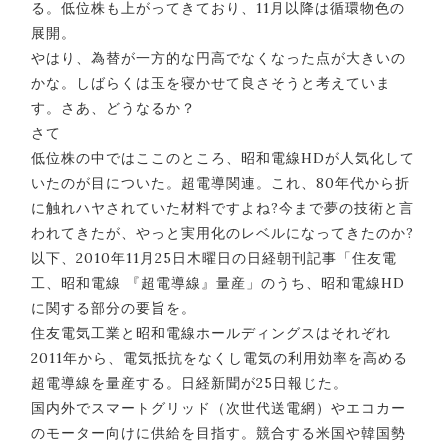
る。低位株も上がってきており、11月以降は循環物色の
展開。
やはり、為替が一方的な円高でなくなった点が大きいの
かな。しばらくは玉を寝かせて良さそうと考えていま
す。さあ、どうなるか？
さて
低位株の中ではここのところ、昭和電線HDが人気化して
いたのが目についた。超電導関連。これ、80年代から折
に触れハヤされていた材料ですよね?今まで夢の技術と言
われてきたが、やっと実用化のレベルになってきたのか?
以下、2010年11月25日木曜日の日経朝刊記事「住友電
工、昭和電線 『超電導線』量産」のうち、昭和電線HD
に関する部分の要旨を。
住友電気工業と昭和電線ホールディングスはそれぞれ
2011年から、電気抵抗をなくし電気の利用効率を高める
超電導線を量産する。日経新聞が25日報じた。
国内外でスマートグリッド（次世代送電網）やエコカー
のモーター向けに供給を目指す。競合する米国や韓国勢