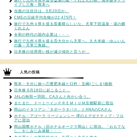
旅行で九州４県を巡る⓻湯の郷・くれよんの朝。海岸線をドラ
イブし三角・熊本へ
当面の注目日は、5月20日か。
CMEの日経平均先物が22,475円！
旅行で九州４県を巡る⑥素晴らしいな。天草下田温泉・湯の郷
くれよん
令和の時代の国内企業は・・・
旅行で九州４県を巡る⑤大分から天草へ。久大本線・ゆふいん
の森・天草三角線。
日本株の信用買い残が減少傾向と言うが…
人気の投稿
熊本・大分に旅へ①豊肥本線と臼杵・五嶋(ごしま)旅館
日本株 6月18日に起こること…
JALの秋田ー羽田。CAさんと向かい合う。
またまた、ドーミーインＰＲＥＭＩＵＭ京都駅前に宿泊
岡山のイタリアン「タボーラタパス」とANAのCAさん
ホテル・アゴーラ リージェンシー 堺のエグゼクティブ・フロ
アに宿泊
岡山国際ホテル（旧ホテルオークラ岡山）に宿泊。「おもてな
し」をしみじみ体験・・・