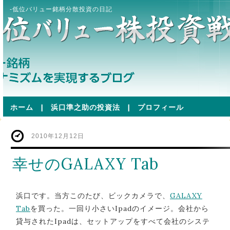
-低位バリュー銘柄分散投資の日記
ホーム
|
浜口準之助の投資法
|
プロフィール
2010年12月12日
幸せのGALAXY Tab
浜口です。当方このたび、ビックカメラで、
GALAXY
Tab
を買った。一回り小さいIpadのイメージ。会社から
貸与されたIpadは、セットアップをすべて会社のシステ