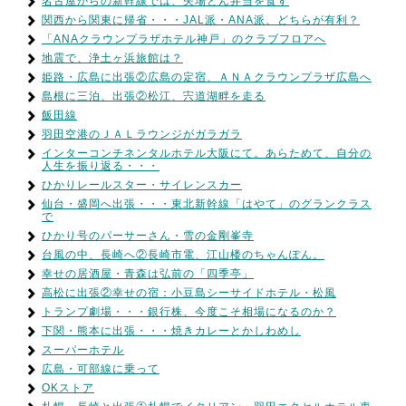
名古屋からの新幹線では、矢場とん弁当を食す
関西から関東に帰省・・・JAL派・ANA派、どちらが有利？
「ANAクラウンプラザホテル神戸」のクラブフロアへ
地震で、浄土ヶ浜旅館は？
姫路・広島に出張②広島の定宿、ＡＮＡクラウンプラザ広島へ
島根に三泊、出張②松江、宍道湖畔を走る
飯田線
羽田空港のＪＡＬラウンジがガラガラ
インターコンチネンタルホテル大阪にて。あらためて、自分の
人生を振り返る・・・
ひかりレールスター・サイレンスカー
仙台・盛岡へ出張・・・東北新幹線「はやて」のグランクラス
で
ひかり号のパーサーさん・雪の金剛峯寺
台風の中、長崎へ②長崎市電、江山楼のちゃんぽん。
幸せの居酒屋・青森は弘前の「四季亭」
高松に出張②幸せの宿：小豆島シーサイドホテル・松風
トランプ劇場・・・銀行株、今度こそ相場になるのか？
下関・熊本に出張・・・焼きカレーとかしわめし
スーパーホテル
広島・可部線に乗って
OKストア