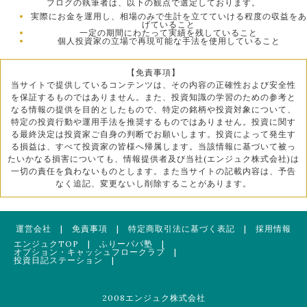
ブログの執筆者は、以下の観点で選定しております。
実際にお金を運用し、相場のみで生計を立てていける程度の収益をあ
げていること
一定の期間にわたって実績を残していること
個人投資家の立場で再現可能な手法を使用していること
【免責事項】
当サイトで提供しているコンテンツは、その内容の正確性および安全性
を保証するものではありません。また、投資知識の学習のための参考と
なる情報の提供を目的としたもので、特定の銘柄や投資対象について、
特定の投資行動や運用手法を推奨するものではありません。投資に関す
る最終決定は投資家ご自身の判断でお願いします。投資によって発生す
る損益は、すべて投資家の皆様へ帰属します。当該情報に基づいて被っ
たいかなる損害についても、情報提供者及び当社(エンジュク株式会社)は
一切の責任を負わないものとします。また当サイトの記載内容は、予告
なく追記、変更ないし削除することがあります。
運営会社
|
免責事項
|
特定商取引法に基づく表記
|
採用情報
エンジュクTOP
|
ふりーパパ塾
|
オプション・キャッシュフロークラブ
|
投資日記ステーション
|
2008エンジュク株式会社