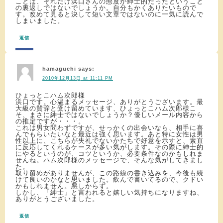
ことは、それだけ浜口さんの態度が紳士的だったということ
の裏返しではないでしょうか。自分もかくありたいもので
す。改めて見ると決して短い文章ではないのに一気に読んで
しまいました。
返信
hamaguchi
says:
2010年12月13日 at 11:11 PM
ひょっとこハム次郎様
浜口です。心温まるメッセージ、ありがとうございます。最
大級の賛辞と受け留めています、ひょっとこハム次郎様こ
そ、まさに紳士ではないでしょうか？優しいメール内容から
の推定ですが・・・。
これは男女問わずですが、せっかくの出会いなら、相手に喜
んでもらいたいなと最近は強く思います。あと特に女性は男
性以上に、こちらが失礼でないかたちで好意を示すと、素直
に反応してくれるケースが多い気がします。その際に紳士的
にやるというのが、コツというか、必要条件なのかもしれま
せんね。ハム次郎様のメッセージで、そんな気がしてきまし
た。
取り留めがありませんが、この路線の書き込みを、今後も続
けて良いのかなと思いました。飲んで書いてるので、クドい
かもしれません。悪しからず。
しかし、「紳士」と言われると嬉しい気持ちになりますね、
ありがとうございました。
返信