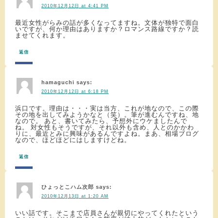
2010年12月12日 at 4:41 PM
最近女性がらみの話が多くなってますね。文体が独特で面白
いですが、何か理由はありますか？ロマンス路線ですか？読
ませてくれます。
返信
hamaguchi
says:
2010年12月12日 at 6:18 PM
浜口です。理由は・・・実は当方、これが地なので、この際
その地を出してみようかなと（笑）。筆が進むんですね、地
なので。 あと、書いてみたら、予想外にウケましたんで
ね。 対女性もそうですが、それ以外も含め、人とのかかわ
りに、最近とみに興味があるんですよね。まあ、相場ブログ
なので、ほどほどにはしますけどね。
返信
ひょっとこハム次郎
says:
2010年12月13日 at 1:20 AM
いい話です。そこまで店員さんが親切にやってくれたという