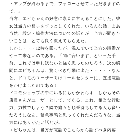
トアップが終わるまで、フォローさせていただきますの
で。」
当方、エビちゃんの好意に素直に甘えることにした。彼
女は当方の相手をずっとしてくれた。いろんな話、まあ
当然、設定・操作方法についての話だが、当方が聞きた
いことは、とても良く教えてもらえた。
しかし・・・12時を回ったが、混んでいて当方の順番が
やって来ないのである。「間に合います」といった手
前、これでは申し訳ないと強く思ったのだろう、次の瞬
間にエビちゃんは、驚くべき行動に出た・・・・・なん
と、ドコモのユーザー向けコールセンターに、直接電話
をかけ出したのである！
ドコモショップの中にいるにもかかわらず、しかもその
店員さんがユーザーとして、である。これ、相当な行動
力、力技でしょう？隣で粛々と順番待ちしてる人も多い
だろうになあ。緊急事態と思ってくれたんだろうな。当
方にはありがたい話だが。
エビちゃんは、当方が電話でこちらから話すべき内容