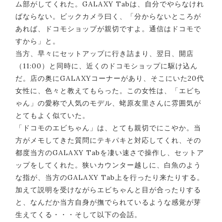
ム部がしてくれた。GALAXY Tabは、自分でやらなけれ
ばならない。ビックカメラ曰く、「分からないところが
あれば、ドコモショップが親切ですよ。通信はドコモで
すから」と。
当方、早々にセットアップに行き詰まり、翌日、開店
（11:00）と同時に、近くのドコモショップに駆け込ん
だ。店の奥にGALAXYコーナーがあり、そこにいた20代
女性に、色々と教えてもらった。この女性は、「エビち
ゃん」の愛称で人気のモデル、蛯原友里さんに雰囲気が
とてもよく似ていた。
「ドコモのエビちゃん」は、とても親切でにこやか。当
方がメモしてきた質問にテキパキと対応してくれ、その
都度当方のGALAXY Tabを凄い速さで操作し、セットア
ップをしてくれた。狭いカウンター越しに、白魚のよう
な指が、当方のGALAXY Tab上を行ったり来たりする。
加えて説明を受けながらエビちゃんと目が合ったりする
と、なんだか当方自身が撫でられているような感覚が芽
生えてくる・・・そして以下の会話。