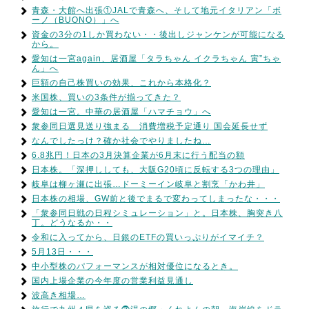
青森・大館へ出張①JALで青森へ、そして地元イタリアン「ボ
ーノ（BUONO）」へ
資金の3分の1しか買わない・・後出しジャンケンが可能になる
から。
愛知は一宮again、居酒屋「タラちゃん イクラちゃん 寅”ちゃ
ん」へ
巨額の自己株買いの効果、これから本格化？
米国株、買いの3条件が揃ってきた？
愛知は一宮。中華の居酒屋「ハマチョウ」へ
衆参同日選見送り強まる 消費増税予定通り 国会延長せず
なんでしたっけ？確か社会でやりましたね…
6.8兆円！日本の3月決算企業が6月末に行う配当の額
日本株。「深押ししても、大阪G20頃に反転する3つの理由」
岐阜は柳ヶ瀬に出張…ドーミーイン岐阜と割烹「かわ井」
日本株の相場、GW前と後でまるで変わってしまったな・・・
「衆参同日戦の日程シミュレーション」と。日本株、胸突き八
丁。どうなるか・・
令和に入ってから、日銀のETFの買いっぷりがイマイチ？
5月13日・・・
中小型株のパフォーマンスが相対優位になるとき。
国内上場企業の今年度の営業利益見通し
波高き相場…