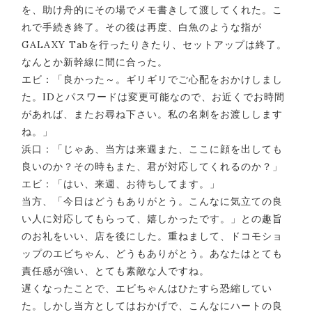
を、助け舟的にその場でメモ書きして渡してくれた。こ
れで手続き終了。その後は再度、白魚のような指が
GALAXY Tabを行ったりきたり、セットアップは終了。
なんとか新幹線に間に合った。
エビ：「良かった～。ギリギリでご心配をおかけしまし
た。IDとパスワードは変更可能なので、お近くでお時間
があれば、またお尋ね下さい。私の名刺をお渡しします
ね。」
浜口：「じゃあ、当方は来週また、ここに顔を出しても
良いのか？その時もまた、君が対応してくれるのか？」
エビ：「はい、来週、お待ちしてます。」
当方、「今日はどうもありがとう。こんなに気立ての良
い人に対応してもらって、嬉しかったです。」との趣旨
のお礼をいい、店を後にした。重ねまして、ドコモショ
ップのエビちゃん、どうもありがとう。あなたはとても
責任感が強い、とても素敵な人ですね。
遅くなったことで、エビちゃんはひたすら恐縮してい
た。しかし当方としてはおかげで、こんなにハートの良