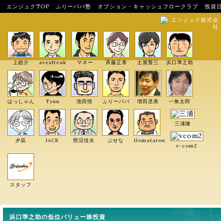
エンジュクTOP
ふりーパパ塾
オプション・キャッシュフロークラブ
投資
エンジュク株式会
社
上総介
avexfreak
マネー
斉藤正章
土屋賢三
浜口準之助
はっしゃん
Tyun
池田悟
ふりーパパ
増田丞美
一角太郎
三浦隆
夕凪
JACK
照沼佳夫
ぶせな
Gomatarou
v-com2
スタッフ
浜口準之助の低位バリュー株投資