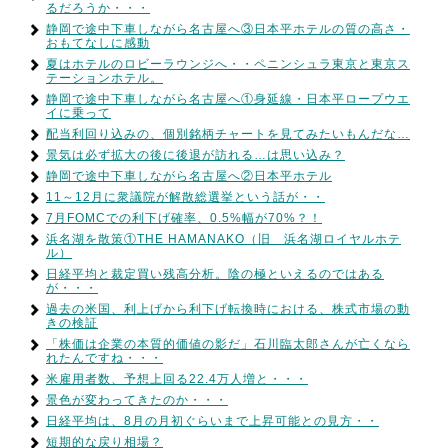
るだろうか・・・
静岡で途中下車しながら名古屋へ③日本平ホテルの質の高さ・
おもてなしに感動
夏はホテルのロビーラウンジへ・・ペニンシュラ東京と東京ス
テーションホテル。
静岡で途中下車しながら名古屋へ①身延線・日本平ロープウエ
イに乗って
配当利回り込みの、個別銘柄チャートを見てみたいもんだな…
景気は必ず拡大の後に後退が訪れる…は思い込み？
静岡で途中下車しながら名古屋へ②日本平ホテル
11～12月に衆議院が解散総選挙という話が・・
7月FOMCでの利下げ確率、0.5%幅が70%？！
浜名湖を散策①THE HAMANAKO（旧 浜名湖ロイヤルホテ
ル）
日経平均と裁定買い残高分析。陰の極といえるのではある
が・・・
過去の米国、利上げから利下げ転換時における、株式市場の動
きの検証
「株価は企業の本質的価値の影だ」石川臨太郎さんが亡くなら
れたんですね・・・
米雇用者数、予想上回る22.4万人増と・・・
景色が変わってきたのか・・・
日経平均は、8月の月初ぐらいまで上昇可能との見方・・
短期的な戻り相場？