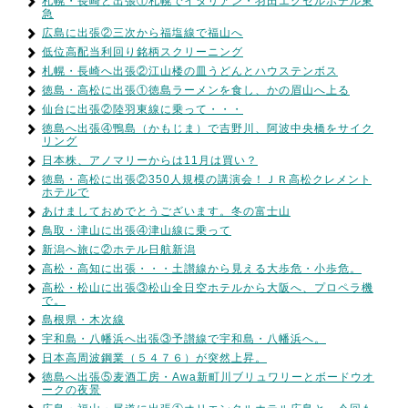
札幌・長崎と出張①札幌でイタリアン・羽田エクセルホテル東
急
広島に出張②三次から福塩線で福山へ
低位高配当利回り銘柄スクリーニング
札幌・長崎へ出張②江山楼の皿うどんとハウステンボス
徳島・高松に出張①徳島ラーメンを食し、かの眉山へ上る
仙台に出張②陸羽東線に乗って・・・
徳島へ出張④鴨島（かもじま）で吉野川、阿波中央橋をサイク
リング
日本株、アノマリーからは11月は買い？
徳島・高松に出張②350人規模の講演会！ＪＲ高松クレメント
ホテルで
あけましておめでとうございます。冬の富士山
鳥取・津山に出張④津山線に乗って
新潟へ旅に②ホテル日航新潟
高松・高知に出張・・・土讃線から見える大歩危・小歩危。
高松・松山に出張③松山全日空ホテルから大阪へ、プロペラ機
で。
島根県・木次線
宇和島・八幡浜へ出張③予讃線で宇和島・八幡浜へ。
日本高周波鋼業（５４７６）が突然上昇。
徳島へ出張⑤麦酒工房・Awa新町川ブリュワリーとボードウオ
ークの夜景