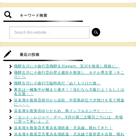
キーワード検索
最近の投稿
飛騨古川に小旅行③飛騨古川again。宮川を散策し帰路に。
飛騨古川に小旅行②白壁土蔵街を散策し、ホテル季古里（きこ
り）へ
飛騨古川に小旅行①臨時急行「ぬくもりひだ路」
東京は一極集中が極まり過ぎ！！住むなら大阪だよ！もしくは
名古屋・・
浜名湖を散策⑤掛川から浜松、中田島砂丘で夕焼けを見て帰途
に・・・
浜名湖を散策④ゆりかもめ、鳥インフルエンザと・・・
「セント・レジャー・デー。9月の第二土曜日ごろには、市場
に戻って来いよ」と
浜名湖を散策③天竜浜名湖鉄道・天浜線、晴れてきた！
浜名湖を散策②天竜浜名湖鉄道・天浜線で新所原を出発。晴れ