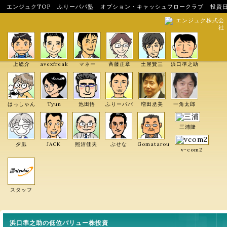
エンジュクTOP
ふりーパパ塾
オプション・キャッシュフロークラブ
投資
エンジュク株式会
社
上総介
avexfreak
マネー
斉藤正章
土屋賢三
浜口準之助
はっしゃん
Tyun
池田悟
ふりーパパ
増田丞美
一角太郎
三浦隆
夕凪
JACK
照沼佳夫
ぶせな
Gomatarou
v-com2
スタッフ
浜口準之助の低位バリュー株投資