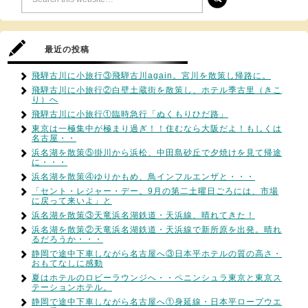
最近の投稿
飛騨古川に小旅行③飛騨古川again。宮川を散策し帰路に。
飛騨古川に小旅行②白壁土蔵街を散策し、ホテル季古里（きこ
り）へ
飛騨古川に小旅行①臨時急行「ぬくもりひだ路」
東京は一極集中が極まり過ぎ！！住むなら大阪だよ！もしくは
名古屋・・
浜名湖を散策⑤掛川から浜松、中田島砂丘で夕焼けを見て帰途
に・・・
浜名湖を散策④ゆりかもめ、鳥インフルエンザと・・・
「セント・レジャー・デー。9月の第二土曜日ごろには、市場
に戻って来いよ」と
浜名湖を散策③天竜浜名湖鉄道・天浜線、晴れてきた！
浜名湖を散策②天竜浜名湖鉄道・天浜線で新所原を出発。晴れ
るだろうか・・・
静岡で途中下車しながら名古屋へ③日本平ホテルの質の高さ・
おもてなしに感動
夏はホテルのロビーラウンジへ・・ペニンシュラ東京と東京ス
テーションホテル。
静岡で途中下車しながら名古屋へ①身延線・日本平ロープウエ