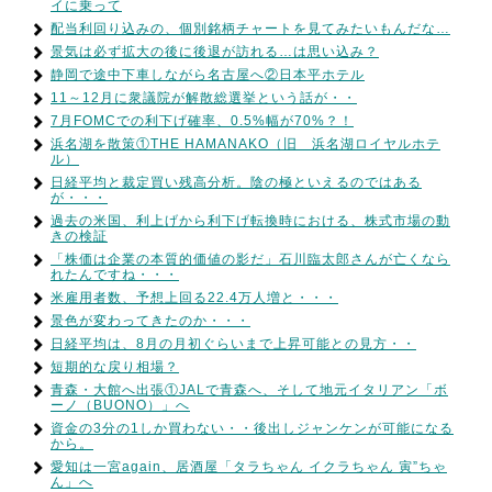
イに乗って
配当利回り込みの、個別銘柄チャートを見てみたいもんだな…
景気は必ず拡大の後に後退が訪れる…は思い込み？
静岡で途中下車しながら名古屋へ②日本平ホテル
11～12月に衆議院が解散総選挙という話が・・
7月FOMCでの利下げ確率、0.5%幅が70%？！
浜名湖を散策①THE HAMANAKO（旧 浜名湖ロイヤルホテ
ル）
日経平均と裁定買い残高分析。陰の極といえるのではある
が・・・
過去の米国、利上げから利下げ転換時における、株式市場の動
きの検証
「株価は企業の本質的価値の影だ」石川臨太郎さんが亡くなら
れたんですね・・・
米雇用者数、予想上回る22.4万人増と・・・
景色が変わってきたのか・・・
日経平均は、8月の月初ぐらいまで上昇可能との見方・・
短期的な戻り相場？
青森・大館へ出張①JALで青森へ、そして地元イタリアン「ボ
ーノ（BUONO）」へ
資金の3分の1しか買わない・・後出しジャンケンが可能になる
から。
愛知は一宮again、居酒屋「タラちゃん イクラちゃん 寅”ちゃ
ん」へ