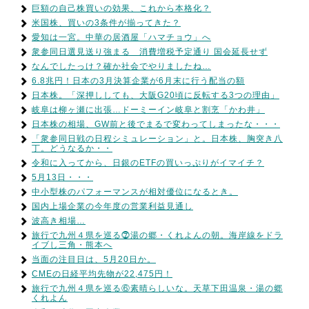
巨額の自己株買いの効果、これから本格化？
米国株、買いの3条件が揃ってきた？
愛知は一宮。中華の居酒屋「ハマチョウ」へ
衆参同日選見送り強まる 消費増税予定通り 国会延長せず
なんでしたっけ？確か社会でやりましたね…
6.8兆円！日本の3月決算企業が6月末に行う配当の額
日本株。「深押ししても、大阪G20頃に反転する3つの理由」
岐阜は柳ヶ瀬に出張…ドーミーイン岐阜と割烹「かわ井」
日本株の相場、GW前と後でまるで変わってしまったな・・・
「衆参同日戦の日程シミュレーション」と。日本株、胸突き八
丁。どうなるか・・
令和に入ってから、日銀のETFの買いっぷりがイマイチ？
5月13日・・・
中小型株のパフォーマンスが相対優位になるとき。
国内上場企業の今年度の営業利益見通し
波高き相場…
旅行で九州４県を巡る⓻湯の郷・くれよんの朝。海岸線をドラ
イブし三角・熊本へ
当面の注目日は、5月20日か。
CMEの日経平均先物が22,475円！
旅行で九州４県を巡る⑥素晴らしいな。天草下田温泉・湯の郷
くれよん