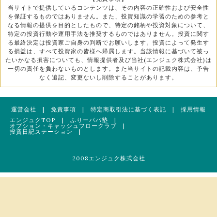
当サイトで提供しているコンテンツは、その内容の正確性および安全性
を保証するものではありません。また、投資知識の学習のための参考と
なる情報の提供を目的としたもので、特定の銘柄や投資対象について、
特定の投資行動や運用手法を推奨するものではありません。投資に関す
る最終決定は投資家ご自身の判断でお願いします。投資によって発生す
る損益は、すべて投資家の皆様へ帰属します。当該情報に基づいて被っ
たいかなる損害についても、情報提供者及び当社(エンジュク株式会社)は
一切の責任を負わないものとします。また当サイトの記載内容は、予告
なく追記、変更ないし削除することがあります。
運営会社
|
免責事項
|
特定商取引法に基づく表記
|
採用情報
エンジュクTOP
|
ふりーパパ塾
|
オプション・キャッシュフロークラブ
|
投資日記ステーション
|
2008エンジュク株式会社