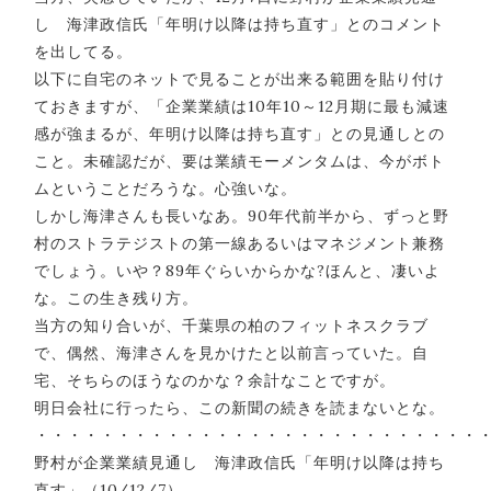
し 海津政信氏「年明け以降は持ち直す」とのコメント
を出してる。
以下に自宅のネットで見ることが出来る範囲を貼り付け
ておきますが、「企業業績は10年10～12月期に最も減速
感が強まるが、年明け以降は持ち直す」との見通しとの
こと。未確認だが、要は業績モーメンタムは、今がボト
ムということだろうな。心強いな。
しかし海津さんも長いなあ。90年代前半から、ずっと野
村のストラテジストの第一線あるいはマネジメント兼務
でしょう。いや？89年ぐらいからかな?ほんと、凄いよ
な。この生き残り方。
当方の知り合いが、千葉県の柏のフィットネスクラブ
で、偶然、海津さんを見かけたと以前言っていた。自
宅、そちらのほうなのかな？余計なことですが。
明日会社に行ったら、この新聞の続きを読まないとな。
・・・・・・・・・・・・・・・・・・・・・・・・・・・
野村が企業業績見通し 海津政信氏「年明け以降は持ち
直す」（10/12/7）