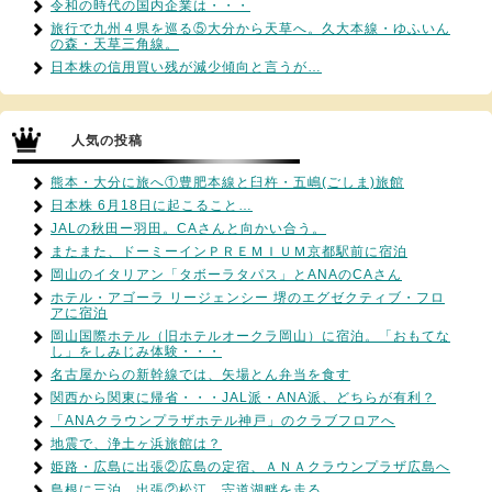
令和の時代の国内企業は・・・
旅行で九州４県を巡る⑤大分から天草へ。久大本線・ゆふいん
の森・天草三角線。
日本株の信用買い残が減少傾向と言うが…
人気の投稿
熊本・大分に旅へ①豊肥本線と臼杵・五嶋(ごしま)旅館
日本株 6月18日に起こること…
JALの秋田ー羽田。CAさんと向かい合う。
またまた、ドーミーインＰＲＥＭＩＵＭ京都駅前に宿泊
岡山のイタリアン「タボーラタパス」とANAのCAさん
ホテル・アゴーラ リージェンシー 堺のエグゼクティブ・フロ
アに宿泊
岡山国際ホテル（旧ホテルオークラ岡山）に宿泊。「おもてな
し」をしみじみ体験・・・
名古屋からの新幹線では、矢場とん弁当を食す
関西から関東に帰省・・・JAL派・ANA派、どちらが有利？
「ANAクラウンプラザホテル神戸」のクラブフロアへ
地震で、浄土ヶ浜旅館は？
姫路・広島に出張②広島の定宿、ＡＮＡクラウンプラザ広島へ
島根に三泊、出張②松江、宍道湖畔を走る