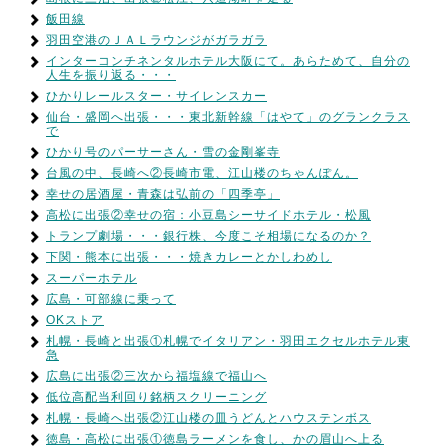
飯田線
羽田空港のＪＡＬラウンジがガラガラ
インターコンチネンタルホテル大阪にて。あらためて、自分の
人生を振り返る・・・
ひかりレールスター・サイレンスカー
仙台・盛岡へ出張・・・東北新幹線「はやて」のグランクラス
で
ひかり号のパーサーさん・雪の金剛峯寺
台風の中、長崎へ②長崎市電、江山楼のちゃんぽん。
幸せの居酒屋・青森は弘前の「四季亭」
高松に出張②幸せの宿：小豆島シーサイドホテル・松風
トランプ劇場・・・銀行株、今度こそ相場になるのか？
下関・熊本に出張・・・焼きカレーとかしわめし
スーパーホテル
広島・可部線に乗って
OKストア
札幌・長崎と出張①札幌でイタリアン・羽田エクセルホテル東
急
広島に出張②三次から福塩線で福山へ
低位高配当利回り銘柄スクリーニング
札幌・長崎へ出張②江山楼の皿うどんとハウステンボス
徳島・高松に出張①徳島ラーメンを食し、かの眉山へ上る