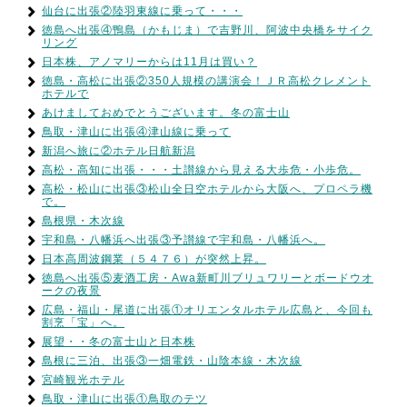
仙台に出張②陸羽東線に乗って・・・
徳島へ出張④鴨島（かもじま）で吉野川、阿波中央橋をサイク
リング
日本株、アノマリーからは11月は買い？
徳島・高松に出張②350人規模の講演会！ＪＲ高松クレメント
ホテルで
あけましておめでとうございます。冬の富士山
鳥取・津山に出張④津山線に乗って
新潟へ旅に②ホテル日航新潟
高松・高知に出張・・・土讃線から見える大歩危・小歩危。
高松・松山に出張③松山全日空ホテルから大阪へ、プロペラ機
で。
島根県・木次線
宇和島・八幡浜へ出張③予讃線で宇和島・八幡浜へ。
日本高周波鋼業（５４７６）が突然上昇。
徳島へ出張⑤麦酒工房・Awa新町川ブリュワリーとボードウオ
ークの夜景
広島・福山・尾道に出張①オリエンタルホテル広島と、今回も
割烹「宝」へ。
展望・・冬の富士山と日本株
島根に三泊、出張③一畑電鉄・山陰本線・木次線
宮崎観光ホテル
鳥取・津山に出張①鳥取のテツ