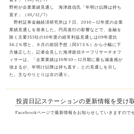
野村が企業業績見通し 海津政信氏「年明け以降は持ち
直す」（10/12/7）
野村証券金融経済研究所は７日、2010～12年度の企業
業績見通しを発表した。円高進行の影響などで、金融を
除く主要353社の10年度の経常利益見通しは09年度比
56.2％増と、９月の前回予想（同57.5％）から小幅に下
方修正した。記者会見した海津政信チーフリサーチオフ
ィサーは、「企業業績は10年10～12月期に最も減速感が
強まるが、年明け以降は持ち直す」との見通しを示し
た。主なやりとりは次の通り。
投資日記ステーションの更新情報を受け
Facebookページで最新情報をお知らせしていきますの