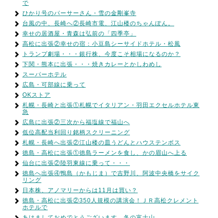
で
ひかり号のパーサーさん・雪の金剛峯寺
台風の中、長崎へ②長崎市電、江山楼のちゃんぽん。
幸せの居酒屋・青森は弘前の「四季亭」
高松に出張②幸せの宿：小豆島シーサイドホテル・松風
トランプ劇場・・・銀行株、今度こそ相場になるのか？
下関・熊本に出張・・・焼きカレーとかしわめし
スーパーホテル
広島・可部線に乗って
OKストア
札幌・長崎と出張①札幌でイタリアン・羽田エクセルホテル東
急
広島に出張②三次から福塩線で福山へ
低位高配当利回り銘柄スクリーニング
札幌・長崎へ出張②江山楼の皿うどんとハウステンボス
徳島・高松に出張①徳島ラーメンを食し、かの眉山へ上る
仙台に出張②陸羽東線に乗って・・・
徳島へ出張④鴨島（かもじま）で吉野川、阿波中央橋をサイク
リング
日本株、アノマリーからは11月は買い？
徳島・高松に出張②350人規模の講演会！ＪＲ高松クレメント
ホテルで
あけましておめでとうございます。冬の富士山