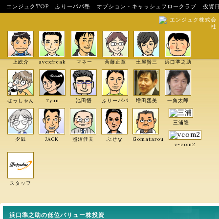
エンジュクTOP
ふりーパパ塾
オプション・キャッシュフロークラブ
投資
エンジュク株式会
社
上総介
avexfreak
マネー
斉藤正章
土屋賢三
浜口準之助
はっしゃん
Tyun
池田悟
ふりーパパ
増田丞美
一角太郎
三浦隆
夕凪
JACK
照沼佳夫
ぶせな
Gomatarou
v-com2
スタッフ
浜口準之助の低位バリュー株投資