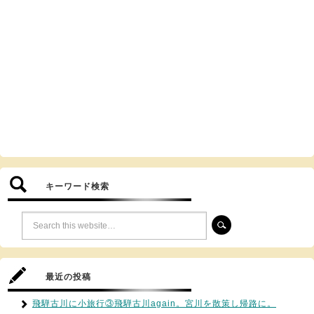
キーワード検索
最近の投稿
飛騨古川に小旅行③飛騨古川again。宮川を散策し帰路に。