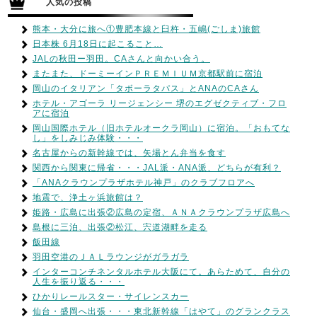
人気の投稿
熊本・大分に旅へ①豊肥本線と臼杵・五嶋(ごしま)旅館
日本株 6月18日に起こること…
JALの秋田ー羽田。CAさんと向かい合う。
またまた、ドーミーインＰＲＥＭＩＵＭ京都駅前に宿泊
岡山のイタリアン「タボーラタパス」とANAのCAさん
ホテル・アゴーラ リージェンシー 堺のエグゼクティブ・フロ
アに宿泊
岡山国際ホテル（旧ホテルオークラ岡山）に宿泊。「おもてな
し」をしみじみ体験・・・
名古屋からの新幹線では、矢場とん弁当を食す
関西から関東に帰省・・・JAL派・ANA派、どちらが有利？
「ANAクラウンプラザホテル神戸」のクラブフロアへ
地震で、浄土ヶ浜旅館は？
姫路・広島に出張②広島の定宿、ＡＮＡクラウンプラザ広島へ
島根に三泊、出張②松江、宍道湖畔を走る
飯田線
羽田空港のＪＡＬラウンジがガラガラ
インターコンチネンタルホテル大阪にて。あらためて、自分の
人生を振り返る・・・
ひかりレールスター・サイレンスカー
仙台・盛岡へ出張・・・東北新幹線「はやて」のグランクラス