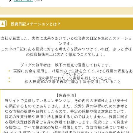
投資日記ステーションとは？
当社が厳選した、実際に成果をあげている投資家の日記を集めたステーショ
ンです。
この中の日記にある投資に対する考え方を読みつづけていれば、きっと皆様
の投資技術向上に大きく役立つことでしょう。
ブログの執筆者は、以下の観点で選定しております。
実際にお金を運用し、相場のみで生計を立てていける程度の収益をあ
げていること
一定の期間にわたって実績を残していること
個人投資家の立場で再現可能な手法を使用していること
【免責事項】
当サイトで提供しているコンテンツは、その内容の正確性および安全性
を保証するものではありません。また、投資知識の学習のための参考と
なる情報の提供を目的としたもので、特定の銘柄や投資対象について、
特定の投資行動や運用手法を推奨するものではありません。投資に関す
る最終決定は投資家ご自身の判断でお願いします。投資によって発生す
る損益は、すべて投資家の皆様へ帰属します。当該情報に基づいて被っ
たいかなる損害についても、情報提供者及び当社(エンジュク株式会社)は