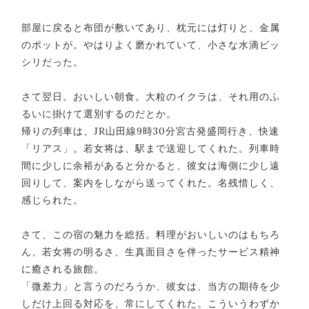
部屋に戻ると布団が敷いてあり、枕元には灯りと、金属
のポットが。やはりよく磨かれていて、小さな水滴ビッ
シリだった。
さて翌日。おいしい朝食。大粒のイクラは、それ用のふ
るいに掛けて選別するのだとか。
帰りの列車は、JR山田線9時30分宮古発盛岡行き、快速
「リアス」。若女将は、駅まで送迎してくれた。列車時
間に少しに余裕があると分かると、彼女は海側に少し遠
回りして、案内をしながら送ってくれた。名残惜しく、
感じられた。
さて、この宿の魅力を総括。料理がおいしいのはもちろ
ん、若女将の明るさ、生真面目さを伴ったサービス精神
に癒される旅館。
「微差力」と言うのだろうか、彼女は、当方の期待を少
しだけ上回る対応を、常にしてくれた。こういうわずか