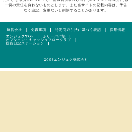
一切の責任を負わないものとします。また当サイトの記載内容は、予告
なく追記、変更ないし削除することがあります。
運営会社
|
免責事項
|
特定商取引法に基づく表記
|
採用情報
エンジュクTOP
|
ふりーパパ塾
|
オプション・キャッシュフロークラブ
|
投資日記ステーション
|
2008エンジュク株式会社