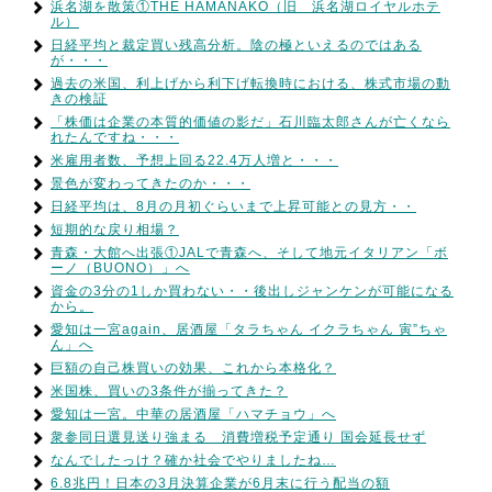
浜名湖を散策①THE HAMANAKO（旧 浜名湖ロイヤルホテ
ル）
日経平均と裁定買い残高分析。陰の極といえるのではある
が・・・
過去の米国、利上げから利下げ転換時における、株式市場の動
きの検証
「株価は企業の本質的価値の影だ」石川臨太郎さんが亡くなら
れたんですね・・・
米雇用者数、予想上回る22.4万人増と・・・
景色が変わってきたのか・・・
日経平均は、8月の月初ぐらいまで上昇可能との見方・・
短期的な戻り相場？
青森・大館へ出張①JALで青森へ、そして地元イタリアン「ボ
ーノ（BUONO）」へ
資金の3分の1しか買わない・・後出しジャンケンが可能になる
から。
愛知は一宮again、居酒屋「タラちゃん イクラちゃん 寅”ちゃ
ん」へ
巨額の自己株買いの効果、これから本格化？
米国株、買いの3条件が揃ってきた？
愛知は一宮。中華の居酒屋「ハマチョウ」へ
衆参同日選見送り強まる 消費増税予定通り 国会延長せず
なんでしたっけ？確か社会でやりましたね…
6.8兆円！日本の3月決算企業が6月末に行う配当の額