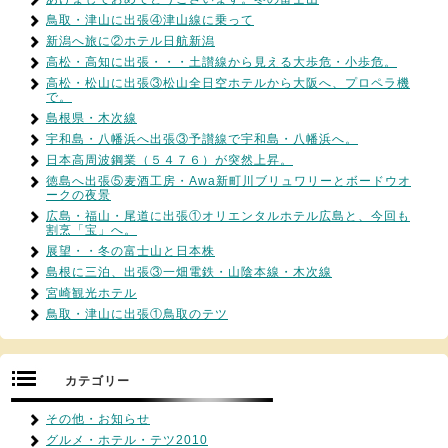
鳥取・津山に出張④津山線に乗って
新潟へ旅に②ホテル日航新潟
高松・高知に出張・・・土讃線から見える大歩危・小歩危。
高松・松山に出張③松山全日空ホテルから大阪へ、プロペラ機
で。
島根県・木次線
宇和島・八幡浜へ出張③予讃線で宇和島・八幡浜へ。
日本高周波鋼業（５４７６）が突然上昇。
徳島へ出張⑤麦酒工房・Awa新町川ブリュワリーとボードウオ
ークの夜景
広島・福山・尾道に出張①オリエンタルホテル広島と、今回も
割烹「宝」へ。
展望・・冬の富士山と日本株
島根に三泊、出張③一畑電鉄・山陰本線・木次線
宮崎観光ホテル
鳥取・津山に出張①鳥取のテツ
カテゴリー
その他・お知らせ
グルメ・ホテル・テツ2010