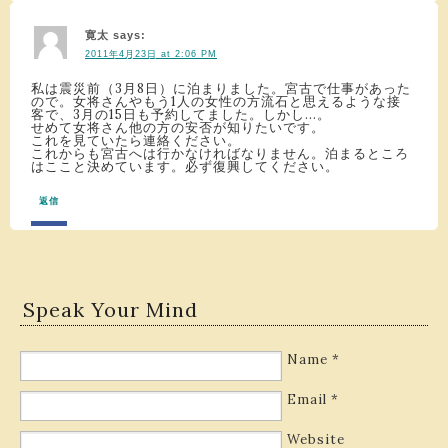
寛太
says:
2011年4月23日 at 2:06 PM
私は震災前（3月8日）に泊まりました。宮古で仕事があった
ので。女将さんやもう1人の女性の方流石と思えるような接
客で、3月の15日も予約してました。しかし…。
せめて女将さん他の方の安否が知りたいです。
これを見ていたら連絡ください。
これからも宮古へは行かなければなりません。泊まるところ
はここと決めています。必ず復興してください。
返信
Speak Your Mind
Name
*
Email
*
Website