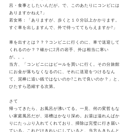
呂・食事としたいんだが。で、このあたりにコンビには
ありますかねえ?」
若女将：「ありますが、歩くと１０分以上かかります。
すぐ車を出しますんで、外で待っててもらえますか?」
車を出すとは？？？コンビニに行くのに、車で送迎して
くれるのか？？確かに2月の岩手、外は相当に寒い
が。。。
当方、「コンビニにはビールを買いに行く。その分旅館
にお金が落ちなくなるのに、それに送迎をつけるなん
て、泥棒に追い銭ではないのか?これで良いのか？」と、
ひたすら恐縮する次第。
さて
帰ってきたら、お風呂が沸いてる。一見、何の変哲もな
い家庭風呂だが、浴槽はかなり深め。お湯は溢れんばか
りにたっぷり入れてくれており、掃除は完璧に行き届い
ている。これだけきれいにしていると、当方もきちんと