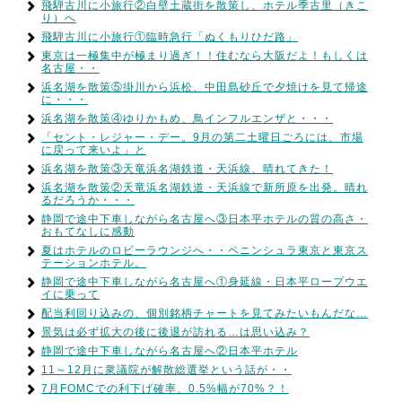
飛騨古川に小旅行②白壁土蔵街を散策し、ホテル季古里（きこ
り）へ
飛騨古川に小旅行①臨時急行「ぬくもりひだ路」
東京は一極集中が極まり過ぎ！！住むなら大阪だよ！もしくは
名古屋・・
浜名湖を散策⑤掛川から浜松、中田島砂丘で夕焼けを見て帰途
に・・・
浜名湖を散策④ゆりかもめ、鳥インフルエンザと・・・
「セント・レジャー・デー。9月の第二土曜日ごろには、市場
に戻って来いよ」と
浜名湖を散策③天竜浜名湖鉄道・天浜線、晴れてきた！
浜名湖を散策②天竜浜名湖鉄道・天浜線で新所原を出発。晴れ
るだろうか・・・
静岡で途中下車しながら名古屋へ③日本平ホテルの質の高さ・
おもてなしに感動
夏はホテルのロビーラウンジへ・・ペニンシュラ東京と東京ス
テーションホテル。
静岡で途中下車しながら名古屋へ①身延線・日本平ロープウエ
イに乗って
配当利回り込みの、個別銘柄チャートを見てみたいもんだな…
景気は必ず拡大の後に後退が訪れる…は思い込み？
静岡で途中下車しながら名古屋へ②日本平ホテル
11～12月に衆議院が解散総選挙という話が・・
7月FOMCでの利下げ確率、0.5%幅が70%？！