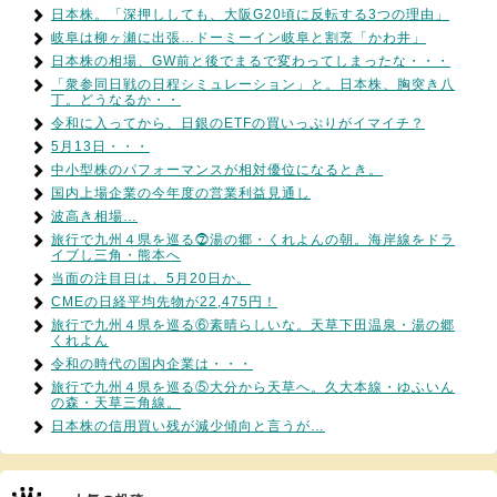
日本株。「深押ししても、大阪G20頃に反転する3つの理由」
岐阜は柳ヶ瀬に出張…ドーミーイン岐阜と割烹「かわ井」
日本株の相場、GW前と後でまるで変わってしまったな・・・
「衆参同日戦の日程シミュレーション」と。日本株、胸突き八
丁。どうなるか・・
令和に入ってから、日銀のETFの買いっぷりがイマイチ？
5月13日・・・
中小型株のパフォーマンスが相対優位になるとき。
国内上場企業の今年度の営業利益見通し
波高き相場…
旅行で九州４県を巡る⓻湯の郷・くれよんの朝。海岸線をドラ
イブし三角・熊本へ
当面の注目日は、5月20日か。
CMEの日経平均先物が22,475円！
旅行で九州４県を巡る⑥素晴らしいな。天草下田温泉・湯の郷
くれよん
令和の時代の国内企業は・・・
旅行で九州４県を巡る⑤大分から天草へ。久大本線・ゆふいん
の森・天草三角線。
日本株の信用買い残が減少傾向と言うが…