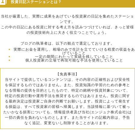
投資日記ステーションとは？
当社が厳選した、実際に成果をあげている投資家の日記を集めたステーショ
ンです。
この中の日記にある投資に対する考え方を読みつづけていれば、きっと皆様
の投資技術向上に大きく役立つことでしょう。
ブログの執筆者は、以下の観点で選定しております。
実際にお金を運用し、相場のみで生計を立てていける程度の収益をあ
げていること
一定の期間にわたって実績を残していること
個人投資家の立場で再現可能な手法を使用していること
【免責事項】
当サイトで提供しているコンテンツは、その内容の正確性および安全性
を保証するものではありません。また、投資知識の学習のための参考と
なる情報の提供を目的としたもので、特定の銘柄や投資対象について、
特定の投資行動や運用手法を推奨するものではありません。投資に関す
る最終決定は投資家ご自身の判断でお願いします。投資によって発生す
る損益は、すべて投資家の皆様へ帰属します。当該情報に基づいて被っ
たいかなる損害についても、情報提供者及び当社(エンジュク株式会社)は
一切の責任を負わないものとします。また当サイトの記載内容は、予告
なく追記、変更ないし削除することがあります。