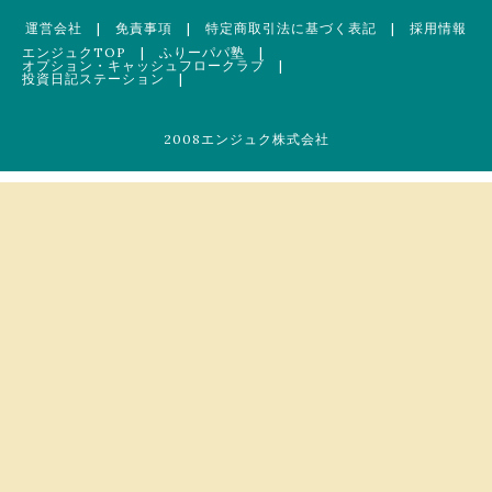
運営会社
|
免責事項
|
特定商取引法に基づく表記
|
採用情報
エンジュクTOP
|
ふりーパパ塾
|
オプション・キャッシュフロークラブ
|
投資日記ステーション
|
2008エンジュク株式会社