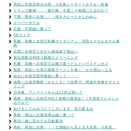
高松に出張②幸せの宿：小豆島シーサイドホテル・松風
トランプ劇場・・・銀行株、今度こそ相場になるのか？
下関・熊本に出張・・・焼きカレーとかしわめし
スーパーホテル
広島・可部線に乗って
OKストア
札幌・長崎と出張①札幌でイタリアン・羽田エクセルホテル東
急
広島に出張②三次から福塩線で福山へ
低位高配当利回り銘柄スクリーニング
札幌・長崎へ出張②江山楼の皿うどんとハウステンボス
徳島・高松に出張①徳島ラーメンを食し、かの眉山へ上る
仙台に出張②陸羽東線に乗って・・・
徳島へ出張④鴨島（かもじま）で吉野川、阿波中央橋をサイク
リング
日本株、アノマリーからは11月は買い？
徳島・高松に出張②350人規模の講演会！ＪＲ高松クレメント
ホテルで
あけましておめでとうございます。冬の富士山
鳥取・津山に出張④津山線に乗って
新潟へ旅に②ホテル日航新潟
高松・高知に出張・・・土讃線から見える大歩危・小歩危。