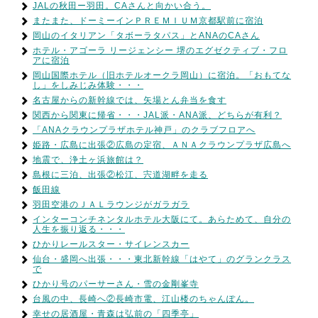
JALの秋田ー羽田。CAさんと向かい合う。
またまた、ドーミーインＰＲＥＭＩＵＭ京都駅前に宿泊
岡山のイタリアン「タボーラタパス」とANAのCAさん
ホテル・アゴーラ リージェンシー 堺のエグゼクティブ・フロ
アに宿泊
岡山国際ホテル（旧ホテルオークラ岡山）に宿泊。「おもてな
し」をしみじみ体験・・・
名古屋からの新幹線では、矢場とん弁当を食す
関西から関東に帰省・・・JAL派・ANA派、どちらが有利？
「ANAクラウンプラザホテル神戸」のクラブフロアへ
姫路・広島に出張②広島の定宿、ＡＮＡクラウンプラザ広島へ
地震で、浄土ヶ浜旅館は？
島根に三泊、出張②松江、宍道湖畔を走る
飯田線
羽田空港のＪＡＬラウンジがガラガラ
インターコンチネンタルホテル大阪にて。あらためて、自分の
人生を振り返る・・・
ひかりレールスター・サイレンスカー
仙台・盛岡へ出張・・・東北新幹線「はやて」のグランクラス
で
ひかり号のパーサーさん・雪の金剛峯寺
台風の中、長崎へ②長崎市電、江山楼のちゃんぽん。
幸せの居酒屋・青森は弘前の「四季亭」