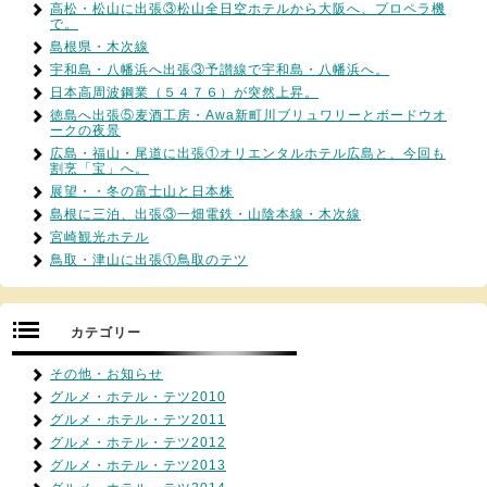
高松・松山に出張③松山全日空ホテルから大阪へ、プロペラ機
で。
島根県・木次線
宇和島・八幡浜へ出張③予讃線で宇和島・八幡浜へ。
日本高周波鋼業（５４７６）が突然上昇。
徳島へ出張⑤麦酒工房・Awa新町川ブリュワリーとボードウオ
ークの夜景
広島・福山・尾道に出張①オリエンタルホテル広島と、今回も
割烹「宝」へ。
展望・・冬の富士山と日本株
島根に三泊、出張③一畑電鉄・山陰本線・木次線
宮崎観光ホテル
鳥取・津山に出張①鳥取のテツ
カテゴリー
その他・お知らせ
グルメ・ホテル・テツ2010
グルメ・ホテル・テツ2011
グルメ・ホテル・テツ2012
グルメ・ホテル・テツ2013