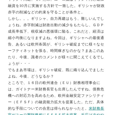
融資を10月に実施する方針で一致した。ギリシャが財政
赤字の削減などの約束を守ることが条件と。
しかし。。。ギリシャ、自力再建はもう、難しいんでし
ょうね。赤字削減は財政出動の減少をもたらし、ＧＤＰ
成長率低下、税収減の悪循環に陥る。これだと、経済は
縮小均衡になりますよね。今回は、ギリシャへの最後通
告、あるいは欧州各国が、ギリシャ破綻までに様々なセ
ーフティネットを張る、時間稼ぎなのかな？まあこのあ
たり、今後、識者のコメントが様々に聞こえてくるでし
ょうが・・・
でもまあ市場は、ギリシャ破綻、既に織り込んでました
よね。今後、どうなるか？
ところで、１６日の欧州連合（ＥＵ）財務相理事会に
は、ガイトナー米財務長官も出席したんですね。債務危
機への対応力を高めるため、欧州金融安定ファシリティ
ー（ＥＦＳＦ）の融資能力拡大を提案した。ただ、具体
的な手段についての合意は得られなかったと。
米財務長
官がユーロ圏財務相にＥＦＳＦ拡大提案、反応は冷やや