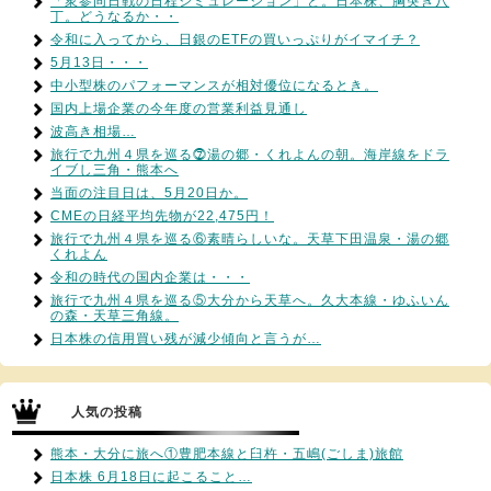
「衆参同日戦の日程シミュレーション」と。日本株、胸突き八
丁。どうなるか・・
令和に入ってから、日銀のETFの買いっぷりがイマイチ？
5月13日・・・
中小型株のパフォーマンスが相対優位になるとき。
国内上場企業の今年度の営業利益見通し
波高き相場…
旅行で九州４県を巡る⓻湯の郷・くれよんの朝。海岸線をドラ
イブし三角・熊本へ
当面の注目日は、5月20日か。
CMEの日経平均先物が22,475円！
旅行で九州４県を巡る⑥素晴らしいな。天草下田温泉・湯の郷
くれよん
令和の時代の国内企業は・・・
旅行で九州４県を巡る⑤大分から天草へ。久大本線・ゆふいん
の森・天草三角線。
日本株の信用買い残が減少傾向と言うが…
人気の投稿
熊本・大分に旅へ①豊肥本線と臼杵・五嶋(ごしま)旅館
日本株 6月18日に起こること…