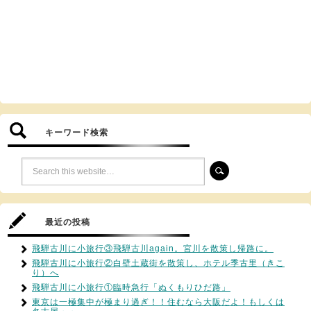
キーワード検索
最近の投稿
飛騨古川に小旅行③飛騨古川again。宮川を散策し帰路に。
飛騨古川に小旅行②白壁土蔵街を散策し、ホテル季古里（きこ
り）へ
飛騨古川に小旅行①臨時急行「ぬくもりひだ路」
東京は一極集中が極まり過ぎ！！住むなら大阪だよ！もしくは