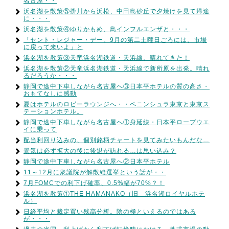
名古屋・・
浜名湖を散策⑤掛川から浜松、中田島砂丘で夕焼けを見て帰途
に・・・
浜名湖を散策④ゆりかもめ、鳥インフルエンザと・・・
「セント・レジャー・デー。9月の第二土曜日ごろには、市場
に戻って来いよ」と
浜名湖を散策③天竜浜名湖鉄道・天浜線、晴れてきた！
浜名湖を散策②天竜浜名湖鉄道・天浜線で新所原を出発。晴れ
るだろうか・・・
静岡で途中下車しながら名古屋へ③日本平ホテルの質の高さ・
おもてなしに感動
夏はホテルのロビーラウンジへ・・ペニンシュラ東京と東京ス
テーションホテル。
静岡で途中下車しながら名古屋へ①身延線・日本平ロープウエ
イに乗って
配当利回り込みの、個別銘柄チャートを見てみたいもんだな…
景気は必ず拡大の後に後退が訪れる…は思い込み？
静岡で途中下車しながら名古屋へ②日本平ホテル
11～12月に衆議院が解散総選挙という話が・・
7月FOMCでの利下げ確率、0.5%幅が70%？！
浜名湖を散策①THE HAMANAKO（旧 浜名湖ロイヤルホテ
ル）
日経平均と裁定買い残高分析。陰の極といえるのではある
が・・・