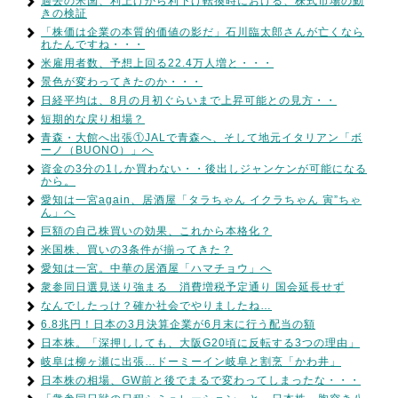
過去の米国、利上げから利下げ転換時における、株式市場の動
きの検証
「株価は企業の本質的価値の影だ」石川臨太郎さんが亡くなら
れたんですね・・・
米雇用者数、予想上回る22.4万人増と・・・
景色が変わってきたのか・・・
日経平均は、8月の月初ぐらいまで上昇可能との見方・・
短期的な戻り相場？
青森・大館へ出張①JALで青森へ、そして地元イタリアン「ボ
ーノ（BUONO）」へ
資金の3分の1しか買わない・・後出しジャンケンが可能になる
から。
愛知は一宮again、居酒屋「タラちゃん イクラちゃん 寅”ちゃ
ん」へ
巨額の自己株買いの効果、これから本格化？
米国株、買いの3条件が揃ってきた？
愛知は一宮。中華の居酒屋「ハマチョウ」へ
衆参同日選見送り強まる 消費増税予定通り 国会延長せず
なんでしたっけ？確か社会でやりましたね…
6.8兆円！日本の3月決算企業が6月末に行う配当の額
日本株。「深押ししても、大阪G20頃に反転する3つの理由」
岐阜は柳ヶ瀬に出張…ドーミーイン岐阜と割烹「かわ井」
日本株の相場、GW前と後でまるで変わってしまったな・・・