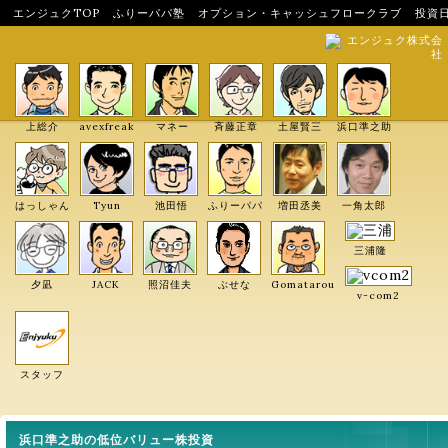
エンジュクTOP
ふりーパパ塾
オプション・キャッシュフロークラブ
投資
エンジュク株式会
社
上総介
avexfreak
マネー
斉藤正章
土屋賢三
浜口準之助
はっしゃん
Tyun
池田悟
ふりーパパ
増田丞美
一角太郎
三浦隆
夕凪
JACK
照沼佳夫
ぶせな
Gomatarou
v-com2
スタッフ
浜口準之助の低位バリュー株投資