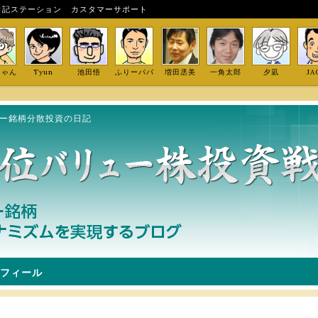
日記ステーション
カスタマーサポート
しゃん
Tyun
池田悟
ふりーパパ
増田丞美
一角太郎
夕凪
JA
ュー銘柄分散投資の日記
フィール