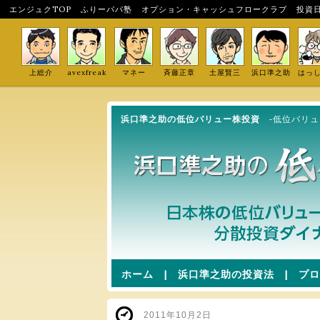
エンジュクTOP
ふりーパパ塾
オプション・キャッシュフロークラブ
投資
上総介
avexfreak
マネー
斉藤正章
土屋賢三
浜口準之助
はっ
浜口準之助の低位バリュー株投資
-低位バリ
ホーム
|
浜口準之助の投資法
|
プロ
2011年10月2日