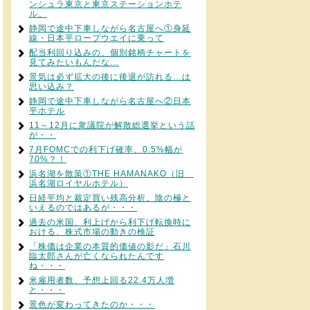
ンシュラ東京と東京ステーションホテ
ル。
静岡で途中下車しながら名古屋へ①身延
線・日本平ロープウエイに乗って
配当利回り込みの、個別銘柄チャートを
見てみたいもんだな…
景気は必ず拡大の後に後退が訪れる…は
思い込み？
静岡で途中下車しながら名古屋へ②日本
平ホテル
11～12月に衆議院が解散総選挙という話
が・・
7月FOMCでの利下げ確率、0.5%幅が
70%？！
浜名湖を散策①THE HAMANAKO（旧
浜名湖ロイヤルホテル）
日経平均と裁定買い残高分析。陰の極と
いえるのではあるが・・・
過去の米国、利上げから利下げ転換時に
おける、株式市場の動きの検証
「株価は企業の本質的価値の影だ」石川
臨太郎さんが亡くなられたんです
ね・・・
米雇用者数、予想上回る22.4万人増
と・・・
景色が変わってきたのか・・・