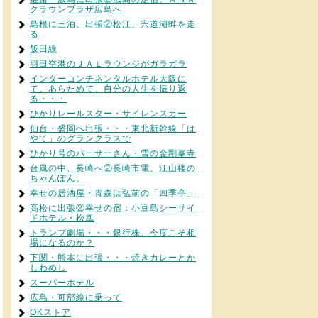
クラウンプラザ広島へ
島根に三泊、出張②松江、宍道湖畔を走
る
飯田線
羽田空港のＪＡＬラウンジがガラガラ
インターコンチネンタルホテル大阪に
て。あらためて、自分の人生を振り返
る・・・
ひかりレールスター・サイレンスカー
仙台・盛岡へ出張・・・東北新幹線「は
やて」のグランクラスで
ひかり号のパーサーさん・雪の金剛峯寺
台風の中、長崎へ②長崎市電、江山楼の
ちゃんぽん。
幸せの居酒屋・青森は弘前の「四季亭」
高松に出張②幸せの宿：小豆島シーサイ
ドホテル・松風
トランプ劇場・・・銀行株、今度こそ相
場になるのか？
下関・熊本に出張・・・焼きカレーとか
しわめし
スーパーホテル
広島・可部線に乗って
OKストア