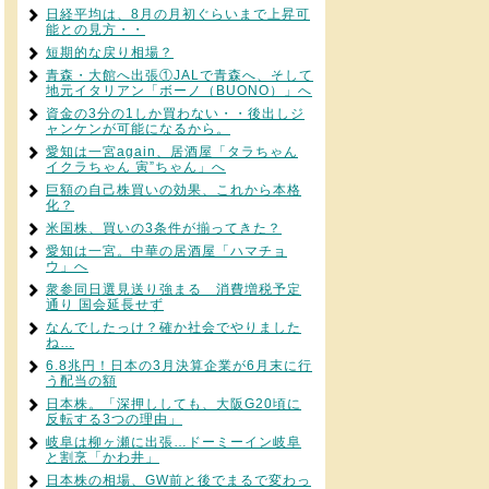
日経平均は、8月の月初ぐらいまで上昇可
能との見方・・
短期的な戻り相場？
青森・大館へ出張①JALで青森へ、そして
地元イタリアン「ボーノ（BUONO）」へ
資金の3分の1しか買わない・・後出しジ
ャンケンが可能になるから。
愛知は一宮again、居酒屋「タラちゃん
イクラちゃん 寅”ちゃん」へ
巨額の自己株買いの効果、これから本格
化？
米国株、買いの3条件が揃ってきた？
愛知は一宮。中華の居酒屋「ハマチョ
ウ」へ
衆参同日選見送り強まる 消費増税予定
通り 国会延長せず
なんでしたっけ？確か社会でやりました
ね…
6.8兆円！日本の3月決算企業が6月末に行
う配当の額
日本株。「深押ししても、大阪G20頃に
反転する3つの理由」
岐阜は柳ヶ瀬に出張…ドーミーイン岐阜
と割烹「かわ井」
日本株の相場、GW前と後でまるで変わっ