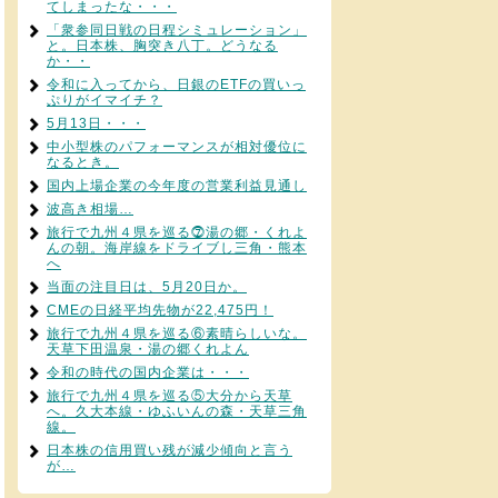
てしまったな・・・
「衆参同日戦の日程シミュレーション」
と。日本株、胸突き八丁。どうなる
か・・
令和に入ってから、日銀のETFの買いっ
ぷりがイマイチ？
5月13日・・・
中小型株のパフォーマンスが相対優位に
なるとき。
国内上場企業の今年度の営業利益見通し
波高き相場…
旅行で九州４県を巡る⓻湯の郷・くれよ
んの朝。海岸線をドライブし三角・熊本
へ
当面の注目日は、5月20日か。
CMEの日経平均先物が22,475円！
旅行で九州４県を巡る⑥素晴らしいな。
天草下田温泉・湯の郷くれよん
令和の時代の国内企業は・・・
旅行で九州４県を巡る⑤大分から天草
へ。久大本線・ゆふいんの森・天草三角
線。
日本株の信用買い残が減少傾向と言う
が…