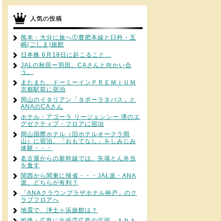
人気の投稿
熊本・大分に旅へ①豊肥本線と臼杵・五
嶋(ごしま)旅館
日本株 6月18日に起こること…
JALの秋田ー羽田。CAさんと向かい合
う。
またまた、ドーミーインＰＲＥＭＩＵＭ
京都駅前に宿泊
岡山のイタリアン「タボーラタパス」と
ANAのCAさん
ホテル・アゴーラ リージェンシー 堺のエ
グゼクティブ・フロアに宿泊
岡山国際ホテル（旧ホテルオークラ岡
山）に宿泊。「おもてなし」をしみじみ
体験・・・
名古屋からの新幹線では、矢場とん弁当
を食す
関西から関東に帰省・・・JAL派・ANA
派、どちらが有利？
「ANAクラウンプラザホテル神戸」のク
ラブフロアへ
地震で、浄土ヶ浜旅館は？
姫路・広島に出張②広島の定宿、ＡＮＡ