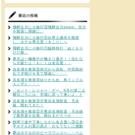
最近の投稿
飛騨古川に小旅行③飛騨古川again。宮川
を散策し帰路に。
飛騨古川に小旅行②白壁土蔵街を散策
し、ホテル季古里（きこり）へ
飛騨古川に小旅行①臨時急行「ぬくもり
ひだ路」
東京は一極集中が極まり過ぎ！！住むな
ら大阪だよ！もしくは名古屋・・
浜名湖を散策⑤掛川から浜松、中田島砂
丘で夕焼けを見て帰途に・・・
浜名湖を散策④ゆりかもめ、鳥インフル
エンザと・・・
「セント・レジャー・デー。9月の第二土
曜日ごろには、市場に戻って来いよ」と
浜名湖を散策③天竜浜名湖鉄道・天浜
線、晴れてきた！
浜名湖を散策②天竜浜名湖鉄道・天浜線
で新所原を出発。晴れるだろうか・・・
静岡で途中下車しながら名古屋へ③日本
平ホテルの質の高さ・おもてなしに感動
夏はホテルのロビーラウンジへ・・ペニ