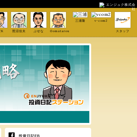
エンジュク株式会
社
三浦隆
v-com2
CK
照沼佳夫
ぶせな
Gomatarou
スタッフ
投資日記FB