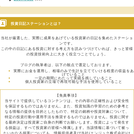
投資日記ステーションとは？
当社が厳選した、実際に成果をあげている投資家の日記を集めたステーショ
ンです。
この中の日記にある投資に対する考え方を読みつづけていれば、きっと皆様
の投資技術向上に大きく役立つことでしょう。
ブログの執筆者は、以下の観点で選定しております。
実際にお金を運用し、相場のみで生計を立てていける程度の収益をあ
げていること
一定の期間にわたって実績を残していること
個人投資家の立場で再現可能な手法を使用していること
【免責事項】
当サイトで提供しているコンテンツは、その内容の正確性および安全性
を保証するものではありません。また、投資知識の学習のための参考と
なる情報の提供を目的としたもので、特定の銘柄や投資対象について、
特定の投資行動や運用手法を推奨するものではありません。投資に関す
る最終決定は投資家ご自身の判断でお願いします。投資によって発生す
る損益は、すべて投資家の皆様へ帰属します。当該情報に基づいて被っ
たいかなる損害についても、情報提供者及び当社(エンジュク株式会社)は