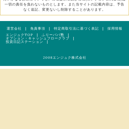
一切の責任を負わないものとします。また当サイトの記載内容は、予告
なく追記、変更ないし削除することがあります。
運営会社
|
免責事項
|
特定商取引法に基づく表記
|
採用情報
エンジュクTOP
|
ふりーパパ塾
|
オプション・キャッシュフロークラブ
|
投資日記ステーション
|
2008エンジュク株式会社