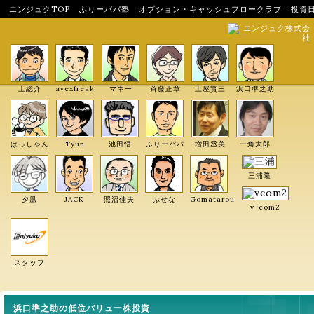
エンジュクTOP
ふりーパパ塾
オプション・キャッシュフロークラブ
投資
エンジュク株式会
社
上総介
avexfreak
マネー
斉藤正章
土屋賢三
浜口準之助
はっしゃん
Tyun
池田悟
ふりーパパ
増田丞美
一角太郎
三浦隆
夕凪
JACK
照沼佳夫
ぶせな
Gomatarou
v-com2
スタッフ
浜口準之助の低位バリュー株投資