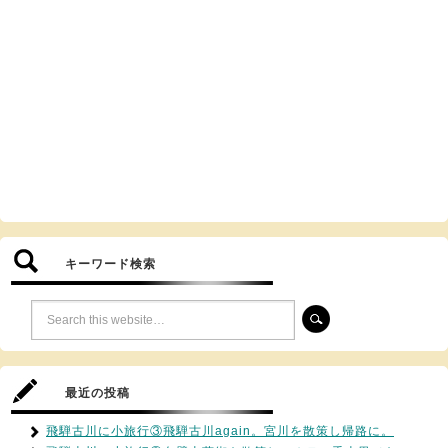
キーワード検索
最近の投稿
飛騨古川に小旅行③飛騨古川again。宮川を散策し帰路に。