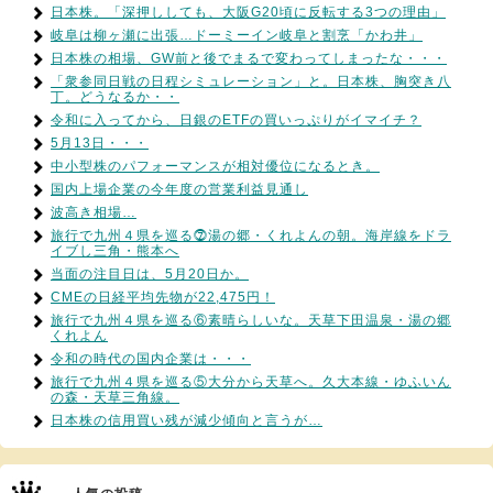
日本株。「深押ししても、大阪G20頃に反転する3つの理由」
岐阜は柳ヶ瀬に出張…ドーミーイン岐阜と割烹「かわ井」
日本株の相場、GW前と後でまるで変わってしまったな・・・
「衆参同日戦の日程シミュレーション」と。日本株、胸突き八
丁。どうなるか・・
令和に入ってから、日銀のETFの買いっぷりがイマイチ？
5月13日・・・
中小型株のパフォーマンスが相対優位になるとき。
国内上場企業の今年度の営業利益見通し
波高き相場…
旅行で九州４県を巡る⓻湯の郷・くれよんの朝。海岸線をドラ
イブし三角・熊本へ
当面の注目日は、5月20日か。
CMEの日経平均先物が22,475円！
旅行で九州４県を巡る⑥素晴らしいな。天草下田温泉・湯の郷
くれよん
令和の時代の国内企業は・・・
旅行で九州４県を巡る⑤大分から天草へ。久大本線・ゆふいん
の森・天草三角線。
日本株の信用買い残が減少傾向と言うが…