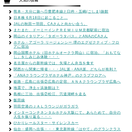
人気の投稿
熊本・大分に旅へ①豊肥本線と臼杵・五嶋(ごしま)旅館
日本株 6月18日に起こること…
JALの秋田ー羽田。CAさんと向かい合う。
またまた、ドーミーインＰＲＥＭＩＵＭ京都駅前に宿泊
岡山のイタリアン「タボーラタパス」とANAのCAさん
ホテル・アゴーラ リージェンシー 堺のエグゼクティブ・フロ
アに宿泊
岡山国際ホテル（旧ホテルオークラ岡山）に宿泊。「おもてな
し」をしみじみ体験・・・
名古屋からの新幹線では、矢場とん弁当を食す
関西から関東に帰省・・・JAL派・ANA派、どちらが有利？
「ANAクラウンプラザホテル神戸」のクラブフロアへ
姫路・広島に出張②広島の定宿、ＡＮＡクラウンプラザ広島へ
地震で、浄土ヶ浜旅館は？
島根に三泊、出張②松江、宍道湖畔を走る
飯田線
羽田空港のＪＡＬラウンジがガラガラ
インターコンチネンタルホテル大阪にて。あらためて、自分の
人生を振り返る・・・
ひかりレールスター・サイレンスカー
仙台・盛岡へ出張・・・東北新幹線「はやて」のグランクラス