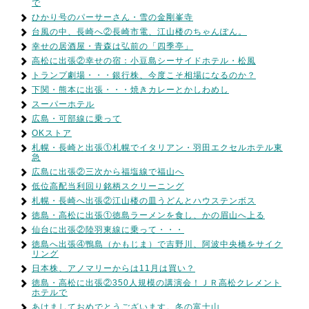
で
ひかり号のパーサーさん・雪の金剛峯寺
台風の中、長崎へ②長崎市電、江山楼のちゃんぽん。
幸せの居酒屋・青森は弘前の「四季亭」
高松に出張②幸せの宿：小豆島シーサイドホテル・松風
トランプ劇場・・・銀行株、今度こそ相場になるのか？
下関・熊本に出張・・・焼きカレーとかしわめし
スーパーホテル
広島・可部線に乗って
OKストア
札幌・長崎と出張①札幌でイタリアン・羽田エクセルホテル東
急
広島に出張②三次から福塩線で福山へ
低位高配当利回り銘柄スクリーニング
札幌・長崎へ出張②江山楼の皿うどんとハウステンボス
徳島・高松に出張①徳島ラーメンを食し、かの眉山へ上る
仙台に出張②陸羽東線に乗って・・・
徳島へ出張④鴨島（かもじま）で吉野川、阿波中央橋をサイク
リング
日本株、アノマリーからは11月は買い？
徳島・高松に出張②350人規模の講演会！ＪＲ高松クレメント
ホテルで
あけましておめでとうございます。冬の富士山