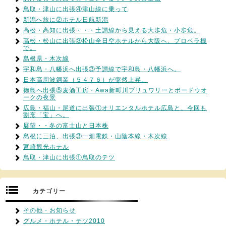
鳥取・津山に出張④津山線に乗って
新潟へ旅に②ホテル日航新潟
高松・高知に出張・・・土讃線から見える大歩危・小歩危。
高松・松山に出張③松山全日空ホテルから大阪へ、プロペラ機
で。
島根県・木次線
宇和島・八幡浜へ出張③予讃線で宇和島・八幡浜へ。
日本高周波鋼業（５４７６）が突然上昇。
徳島へ出張⑤麦酒工房・Awa新町川ブリュワリーとボードウオ
ークの夜景
広島・福山・尾道に出張①オリエンタルホテル広島と、今回も
割烹「宝」へ。
展望・・冬の富士山と日本株
島根に三泊、出張③一畑電鉄・山陰本線・木次線
宮崎観光ホテル
鳥取・津山に出張①鳥取のテツ
カテゴリー
その他・お知らせ
グルメ・ホテル・テツ2010