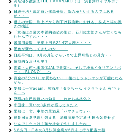
浜名湖を散策①THE HAMANAKO（旧 浜名湖ロイヤルホテ
ル）
日経平均と裁定買い残高分析。陰の極といえるのではある
が・・・
過去の米国、利上げから利下げ転換時における、株式市場の動
きの検証
「株価は企業の本質的価値の影だ」石川臨太郎さんが亡くなら
れたんですね・・・
米雇用者数、予想上回る22.4万人増と・・・
景色が変わってきたのか・・・
日経平均は、8月の月初ぐらいまで上昇可能との見方・・
短期的な戻り相場？
青森・大館へ出張①JALで青森へ、そして地元イタリアン「ボ
ーノ（BUONO）」へ
資金の3分の1しか買わない・・後出しジャンケンが可能になる
から。
愛知は一宮again、居酒屋「タラちゃん イクラちゃん 寅”ちゃ
ん」へ
巨額の自己株買いの効果、これから本格化？
米国株、買いの3条件が揃ってきた？
愛知は一宮。中華の居酒屋「ハマチョウ」へ
衆参同日選見送り強まる 消費増税予定通り 国会延長せず
なんでしたっけ？確か社会でやりましたね…
6.8兆円！日本の3月決算企業が6月末に行う配当の額