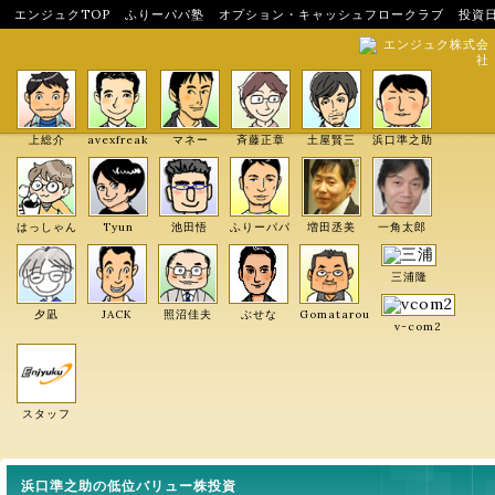
エンジュクTOP
ふりーパパ塾
オプション・キャッシュフロークラブ
投資
エンジュク株式会
社
上総介
avexfreak
マネー
斉藤正章
土屋賢三
浜口準之助
はっしゃん
Tyun
池田悟
ふりーパパ
増田丞美
一角太郎
三浦隆
夕凪
JACK
照沼佳夫
ぶせな
Gomatarou
v-com2
スタッフ
浜口準之助の低位バリュー株投資