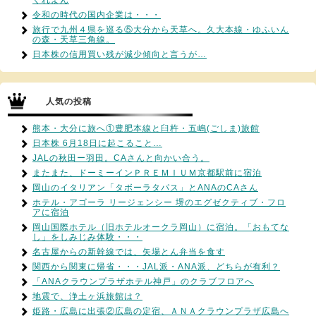
令和の時代の国内企業は・・・
旅行で九州４県を巡る⑤大分から天草へ。久大本線・ゆふいん
の森・天草三角線。
日本株の信用買い残が減少傾向と言うが…
人気の投稿
熊本・大分に旅へ①豊肥本線と臼杵・五嶋(ごしま)旅館
日本株 6月18日に起こること…
JALの秋田ー羽田。CAさんと向かい合う。
またまた、ドーミーインＰＲＥＭＩＵＭ京都駅前に宿泊
岡山のイタリアン「タボーラタパス」とANAのCAさん
ホテル・アゴーラ リージェンシー 堺のエグゼクティブ・フロ
アに宿泊
岡山国際ホテル（旧ホテルオークラ岡山）に宿泊。「おもてな
し」をしみじみ体験・・・
名古屋からの新幹線では、矢場とん弁当を食す
関西から関東に帰省・・・JAL派・ANA派、どちらが有利？
「ANAクラウンプラザホテル神戸」のクラブフロアへ
地震で、浄土ヶ浜旅館は？
姫路・広島に出張②広島の定宿、ＡＮＡクラウンプラザ広島へ