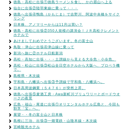
徳島・高松に出張①徳島ラーメンを食し、かの眉山へ上る
仙台に出張②陸羽東線に乗って・・・
徳島へ出張④鴨島（かもじま）で吉野川、阿波中央橋をサイク
リング
日本株、アノマリーからは11月は買い？
徳島・高松に出張②350人規模の講演会！ＪＲ高松クレメント
ホテルで
あけましておめでとうございます。冬の富士山
鳥取・津山に出張④津山線に乗って
新潟へ旅に②ホテル日航新潟
高松・高知に出張・・・土讃線から見える大歩危・小歩危。
高松・松山に出張③松山全日空ホテルから大阪へ、プロペラ機
で。
島根県・木次線
宇和島・八幡浜へ出張③予讃線で宇和島・八幡浜へ。
日本高周波鋼業（５４７６）が突然上昇。
徳島へ出張⑤麦酒工房・Awa新町川ブリュワリーとボードウオ
ークの夜景
広島・福山・尾道に出張①オリエンタルホテル広島と、今回も
割烹「宝」へ。
展望・・冬の富士山と日本株
島根に三泊、出張③一畑電鉄・山陰本線・木次線
宮崎観光ホテル