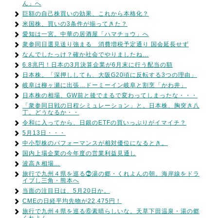
ん」へ
巨額の自己株買いの効果、これから本格化？
米国株、買いの3条件が揃ってきた？
愛知は一宮。中華の居酒屋「ハマチョウ」へ
衆参同日選見送り強まる 消費増税予定通り 国会延長せず
なんでしたっけ？確か社会でやりましたね…
6.8兆円！日本の3月決算企業が6月末に行う配当の額
日本株。「深押ししても、大阪G20頃に反転する3つの理由」
岐阜は柳ヶ瀬に出張…ドーミーイン岐阜と割烹「かわ井」
日本株の相場、GW前と後でまるで変わってしまったな・・・
「衆参同日戦の日程シミュレーション」と。日本株、胸突き八
丁。どうなるか・・
令和に入ってから、日銀のETFの買いっぷりがイマイチ？
5月13日・・・
中小型株のパフォーマンスが相対優位になるとき。
国内上場企業の今年度の営業利益見通し
波高き相場…
旅行で九州４県を巡る⓻湯の郷・くれよんの朝。海岸線をドラ
イブし三角・熊本へ
当面の注目日は、5月20日か。
CMEの日経平均先物が22,475円！
旅行で九州４県を巡る⑥素晴らしいな。天草下田温泉・湯の郷
くれよん