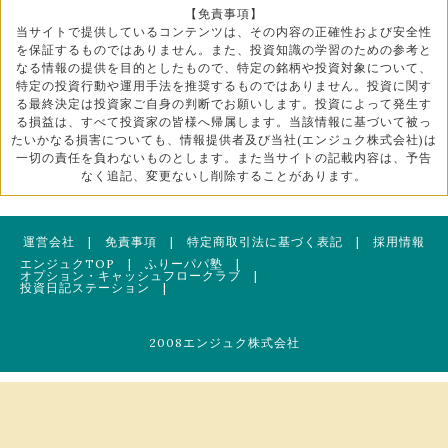
【免責事項】
当サイトで提供しているコンテンツは、その内容の正確性および安全性
を保証するものではありません。また、投資知識の学習のための参考と
なる情報の提供を目的としたもので、特定の銘柄や投資対象について、
特定の投資行動や運用手法を推奨するものではありません。投資に関す
る最終決定は投資家ご自身の判断でお願いします。投資によって発生す
る損益は、すべて投資家の皆様へ帰属します。当該情報に基づいて被っ
たいかなる損害についても、情報提供者及び当社(エンジュク株式会社)は
一切の責任を負わないものとします。また当サイトの記載内容は、予告
なく追記、変更ないし削除することがあります。
運営会社
|
免責事項
|
特定商取引法に基づく表記
|
採用情報
エンジュクTOP
|
ふりーパパ塾
|
オプション・キャッシュフロークラブ
|
投資日記ステーション
|
2008エンジュク株式会社