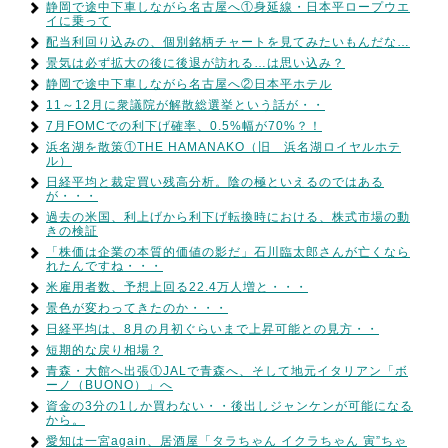
静岡で途中下車しながら名古屋へ①身延線・日本平ロープウエ
イに乗って
配当利回り込みの、個別銘柄チャートを見てみたいもんだな…
景気は必ず拡大の後に後退が訪れる…は思い込み？
静岡で途中下車しながら名古屋へ②日本平ホテル
11～12月に衆議院が解散総選挙という話が・・
7月FOMCでの利下げ確率、0.5%幅が70%？！
浜名湖を散策①THE HAMANAKO（旧 浜名湖ロイヤルホテ
ル）
日経平均と裁定買い残高分析。陰の極といえるのではある
が・・・
過去の米国、利上げから利下げ転換時における、株式市場の動
きの検証
「株価は企業の本質的価値の影だ」石川臨太郎さんが亡くなら
れたんですね・・・
米雇用者数、予想上回る22.4万人増と・・・
景色が変わってきたのか・・・
日経平均は、8月の月初ぐらいまで上昇可能との見方・・
短期的な戻り相場？
青森・大館へ出張①JALで青森へ、そして地元イタリアン「ボ
ーノ（BUONO）」へ
資金の3分の1しか買わない・・後出しジャンケンが可能になる
から。
愛知は一宮again、居酒屋「タラちゃん イクラちゃん 寅”ちゃ