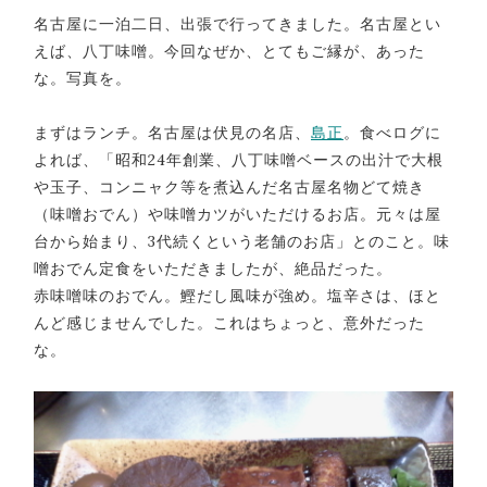
名古屋に一泊二日、出張で行ってきました。名古屋とい
えば、八丁味噌。今回なぜか、とてもご縁が、あった
な。写真を。
まずはランチ。名古屋は伏見の名店、
島正
。食べログに
よれば、「昭和24年創業、八丁味噌ベースの出汁で大根
や玉子、コンニャク等を煮込んだ名古屋名物どて焼き
（味噌おでん）や味噌カツがいただけるお店。元々は屋
台から始まり、3代続くという老舗のお店」とのこと。味
噌おでん定食をいただきましたが、絶品だった。
赤味噌味のおでん。鰹だし風味が強め。塩辛さは、ほと
んど感じませんでした。これはちょっと、意外だった
な。