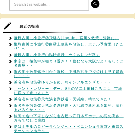
最近の投稿
飛騨古川に小旅行③飛騨古川again。宮川を散策し帰路に。
飛騨古川に小旅行②白壁土蔵街を散策し、ホテル季古里（きこ
り）へ
飛騨古川に小旅行①臨時急行「ぬくもりひだ路」
東京は一極集中が極まり過ぎ！！住むなら大阪だよ！もしくは
名古屋・・
浜名湖を散策⑤掛川から浜松、中田島砂丘で夕焼けを見て帰途
に・・・
浜名湖を散策④ゆりかもめ、鳥インフルエンザと・・・
「セント・レジャー・デー。9月の第二土曜日ごろには、市場
に戻って来いよ」と
浜名湖を散策③天竜浜名湖鉄道・天浜線、晴れてきた！
浜名湖を散策②天竜浜名湖鉄道・天浜線で新所原を出発。晴れ
るだろうか・・・
静岡で途中下車しながら名古屋へ③日本平ホテルの質の高さ・
おもてなしに感動
夏はホテルのロビーラウンジへ・・ペニンシュラ東京と東京ス
テーションホテル。