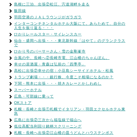
島根に三泊、出張②松江、宍道湖畔を走る
飯田線
羽田空港のＪＡＬラウンジがガラガラ
インターコンチネンタルホテル大阪にて。あらためて、自分の
人生を振り返る・・・
ひかりレールスター・サイレンスカー
仙台・盛岡へ出張・・・東北新幹線「はやて」のグランクラス
で
ひかり号のパーサーさん・雪の金剛峯寺
台風の中、長崎へ②長崎市電、江山楼のちゃんぽん。
幸せの居酒屋・青森は弘前の「四季亭」
高松に出張②幸せの宿：小豆島シーサイドホテル・松風
トランプ劇場・・・銀行株、今度こそ相場になるのか？
下関・熊本に出張・・・焼きカレーとかしわめし
スーパーホテル
広島・可部線に乗って
OKストア
札幌・長崎と出張①札幌でイタリアン・羽田エクセルホテル東
急
広島に出張②三次から福塩線で福山へ
低位高配当利回り銘柄スクリーニング
札幌・長崎へ出張②江山楼の皿うどんとハウステンボス