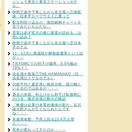
ンシュラ東京と東京ステーションホテ
ル。
静岡で途中下車しながら名古屋へ①身延
線・日本平ロープウエイに乗って
配当利回り込みの、個別銘柄チャートを
見てみたいもんだな…
景気は必ず拡大の後に後退が訪れる…は
思い込み？
静岡で途中下車しながら名古屋へ②日本
平ホテル
11～12月に衆議院が解散総選挙という話
が・・
7月FOMCでの利下げ確率、0.5%幅が
70%？！
浜名湖を散策①THE HAMANAKO（旧
浜名湖ロイヤルホテル）
日経平均と裁定買い残高分析。陰の極と
いえるのではあるが・・・
過去の米国、利上げから利下げ転換時に
おける、株式市場の動きの検証
「株価は企業の本質的価値の影だ」石川
臨太郎さんが亡くなられたんです
ね・・・
米雇用者数、予想上回る22.4万人増
と・・・
景色が変わってきたのか・・・