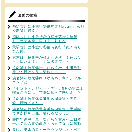
最近の投稿
飛騨古川に小旅行③飛騨古川again。宮川
を散策し帰路に。
飛騨古川に小旅行②白壁土蔵街を散策
し、ホテル季古里（きこり）へ
飛騨古川に小旅行①臨時急行「ぬくもり
ひだ路」
東京は一極集中が極まり過ぎ！！住むな
ら大阪だよ！もしくは名古屋・・
浜名湖を散策⑤掛川から浜松、中田島砂
丘で夕焼けを見て帰途に・・・
浜名湖を散策④ゆりかもめ、鳥インフル
エンザと・・・
「セント・レジャー・デー。9月の第二土
曜日ごろには、市場に戻って来いよ」と
浜名湖を散策③天竜浜名湖鉄道・天浜
線、晴れてきた！
浜名湖を散策②天竜浜名湖鉄道・天浜線
で新所原を出発。晴れるだろうか・・・
静岡で途中下車しながら名古屋へ③日本
平ホテルの質の高さ・おもてなしに感動
夏はホテルのロビーラウンジへ・・ペニ