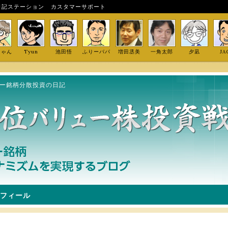
日記ステーション
カスタマーサポート
しゃん
Tyun
池田悟
ふりーパパ
増田丞美
一角太郎
夕凪
JA
ュー銘柄分散投資の日記
フィール