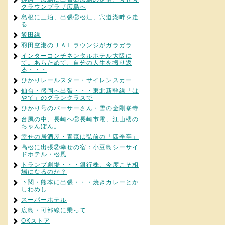
クラウンプラザ広島へ
島根に三泊、出張②松江、宍道湖畔を走
る
飯田線
羽田空港のＪＡＬラウンジがガラガラ
インターコンチネンタルホテル大阪に
て。あらためて、自分の人生を振り返
る・・・
ひかりレールスター・サイレンスカー
仙台・盛岡へ出張・・・東北新幹線「は
やて」のグランクラスで
ひかり号のパーサーさん・雪の金剛峯寺
台風の中、長崎へ②長崎市電、江山楼の
ちゃんぽん。
幸せの居酒屋・青森は弘前の「四季亭」
高松に出張②幸せの宿：小豆島シーサイ
ドホテル・松風
トランプ劇場・・・銀行株、今度こそ相
場になるのか？
下関・熊本に出張・・・焼きカレーとか
しわめし
スーパーホテル
広島・可部線に乗って
OKストア