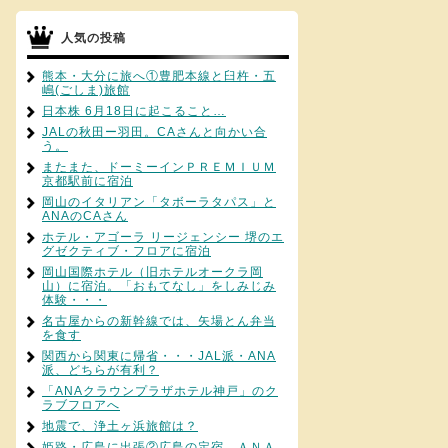
人気の投稿
熊本・大分に旅へ①豊肥本線と臼杵・五
嶋(ごしま)旅館
日本株 6月18日に起こること…
JALの秋田ー羽田。CAさんと向かい合
う。
またまた、ドーミーインＰＲＥＭＩＵＭ
京都駅前に宿泊
岡山のイタリアン「タボーラタパス」と
ANAのCAさん
ホテル・アゴーラ リージェンシー 堺のエ
グゼクティブ・フロアに宿泊
岡山国際ホテル（旧ホテルオークラ岡
山）に宿泊。「おもてなし」をしみじみ
体験・・・
名古屋からの新幹線では、矢場とん弁当
を食す
関西から関東に帰省・・・JAL派・ANA
派、どちらが有利？
「ANAクラウンプラザホテル神戸」のク
ラブフロアへ
地震で、浄土ヶ浜旅館は？
姫路・広島に出張②広島の定宿、ＡＮＡ