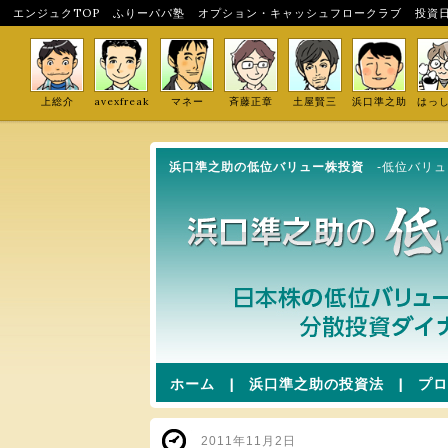
エンジュクTOP
ふりーパパ塾
オプション・キャッシュフロークラブ
投資
上総介
avexfreak
マネー
斉藤正章
土屋賢三
浜口準之助
はっ
浜口準之助の低位バリュー株投資
-低位バリ
ホーム
|
浜口準之助の投資法
|
プロ
2011年11月2日