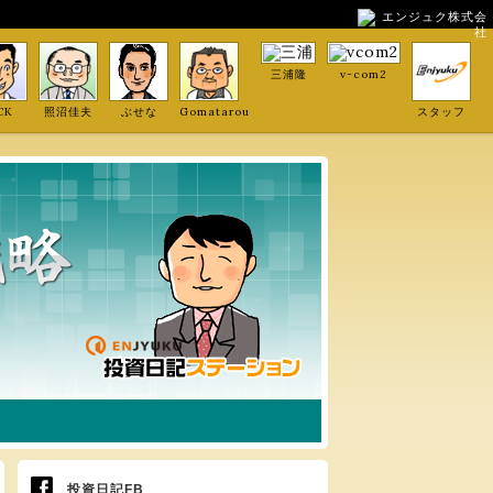
エンジュク株式会
社
三浦隆
v-com2
CK
照沼佳夫
ぶせな
Gomatarou
スタッフ
投資日記FB