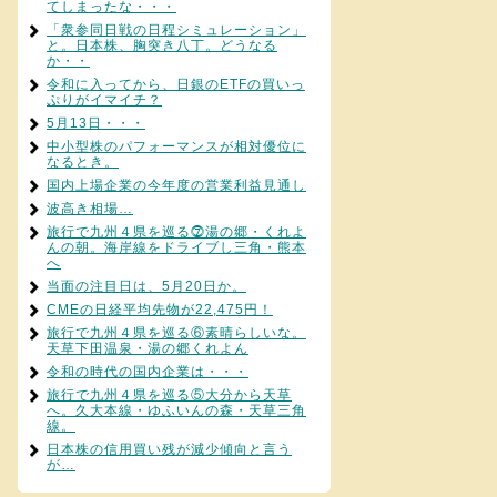
てしまったな・・・
「衆参同日戦の日程シミュレーション」
と。日本株、胸突き八丁。どうなる
か・・
令和に入ってから、日銀のETFの買いっ
ぷりがイマイチ？
5月13日・・・
中小型株のパフォーマンスが相対優位に
なるとき。
国内上場企業の今年度の営業利益見通し
波高き相場…
旅行で九州４県を巡る⓻湯の郷・くれよ
んの朝。海岸線をドライブし三角・熊本
へ
当面の注目日は、5月20日か。
CMEの日経平均先物が22,475円！
旅行で九州４県を巡る⑥素晴らしいな。
天草下田温泉・湯の郷くれよん
令和の時代の国内企業は・・・
旅行で九州４県を巡る⑤大分から天草
へ。久大本線・ゆふいんの森・天草三角
線。
日本株の信用買い残が減少傾向と言う
が…