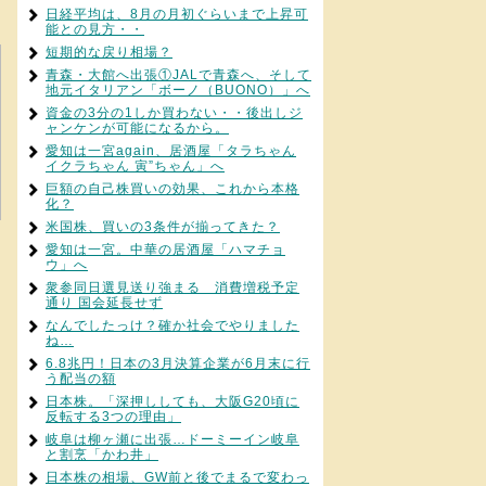
日経平均は、8月の月初ぐらいまで上昇可
能との見方・・
短期的な戻り相場？
青森・大館へ出張①JALで青森へ、そして
地元イタリアン「ボーノ（BUONO）」へ
資金の3分の1しか買わない・・後出しジ
ャンケンが可能になるから。
愛知は一宮again、居酒屋「タラちゃん
イクラちゃん 寅”ちゃん」へ
巨額の自己株買いの効果、これから本格
化？
米国株、買いの3条件が揃ってきた？
愛知は一宮。中華の居酒屋「ハマチョ
ウ」へ
衆参同日選見送り強まる 消費増税予定
通り 国会延長せず
なんでしたっけ？確か社会でやりました
ね…
6.8兆円！日本の3月決算企業が6月末に行
う配当の額
日本株。「深押ししても、大阪G20頃に
反転する3つの理由」
岐阜は柳ヶ瀬に出張…ドーミーイン岐阜
と割烹「かわ井」
日本株の相場、GW前と後でまるで変わっ