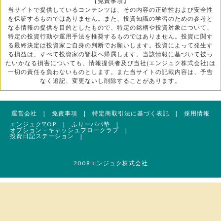
【免責事項】
当サイトで提供しているコンテンツは、その内容の正確性および安全性
を保証するものではありません。また、投資知識の学習のための参考と
なる情報の提供を目的としたもので、特定の銘柄や投資対象について、
特定の投資行動や運用手法を推奨するものではありません。投資に関す
る最終決定は投資家ご自身の判断でお願いします。投資によって発生す
る損益は、すべて投資家の皆様へ帰属します。当該情報に基づいて被っ
たいかなる損害についても、情報提供者及び当社(エンジュク株式会社)は
一切の責任を負わないものとします。また当サイトの記載内容は、予告
なく追記、変更ないし削除することがあります。
運営会社
|
免責事項
|
特定商取引法に基づく表記
|
採用情報
エンジュクTOP
|
ふりーパパ塾
|
オプション・キャッシュフロークラブ
|
投資日記ステーション
|
2008エンジュク株式会社