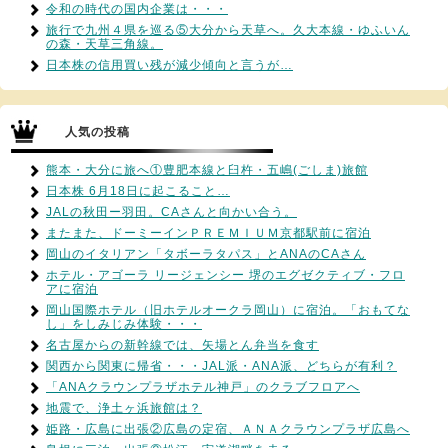
令和の時代の国内企業は・・・
旅行で九州４県を巡る⑤大分から天草へ。久大本線・ゆふいん
の森・天草三角線。
日本株の信用買い残が減少傾向と言うが…
人気の投稿
熊本・大分に旅へ①豊肥本線と臼杵・五嶋(ごしま)旅館
日本株 6月18日に起こること…
JALの秋田ー羽田。CAさんと向かい合う。
またまた、ドーミーインＰＲＥＭＩＵＭ京都駅前に宿泊
岡山のイタリアン「タボーラタパス」とANAのCAさん
ホテル・アゴーラ リージェンシー 堺のエグゼクティブ・フロ
アに宿泊
岡山国際ホテル（旧ホテルオークラ岡山）に宿泊。「おもてな
し」をしみじみ体験・・・
名古屋からの新幹線では、矢場とん弁当を食す
関西から関東に帰省・・・JAL派・ANA派、どちらが有利？
「ANAクラウンプラザホテル神戸」のクラブフロアへ
地震で、浄土ヶ浜旅館は？
姫路・広島に出張②広島の定宿、ＡＮＡクラウンプラザ広島へ