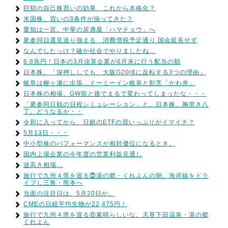
巨額の自己株買いの効果、これから本格化？
米国株、買いの3条件が揃ってきた？
愛知は一宮。中華の居酒屋「ハマチョウ」へ
衆参同日選見送り強まる 消費増税予定通り 国会延長せず
なんでしたっけ？確か社会でやりましたね…
6.8兆円！日本の3月決算企業が6月末に行う配当の額
日本株。「深押ししても、大阪G20頃に反転する3つの理由」
岐阜は柳ヶ瀬に出張…ドーミーイン岐阜と割烹「かわ井」
日本株の相場、GW前と後でまるで変わってしまったな・・・
「衆参同日戦の日程シミュレーション」と。日本株、胸突き八
丁。どうなるか・・
令和に入ってから、日銀のETFの買いっぷりがイマイチ？
5月13日・・・
中小型株のパフォーマンスが相対優位になるとき。
国内上場企業の今年度の営業利益見通し
波高き相場…
旅行で九州４県を巡る⓻湯の郷・くれよんの朝。海岸線をドラ
イブし三角・熊本へ
当面の注目日は、5月20日か。
CMEの日経平均先物が22,475円！
旅行で九州４県を巡る⑥素晴らしいな。天草下田温泉・湯の郷
くれよん