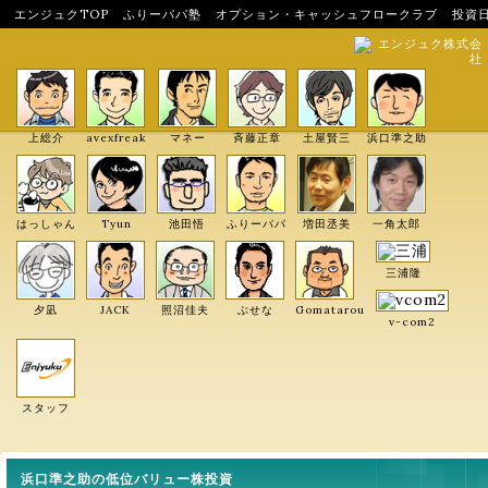
エンジュクTOP
ふりーパパ塾
オプション・キャッシュフロークラブ
投資
エンジュク株式会
社
上総介
avexfreak
マネー
斉藤正章
土屋賢三
浜口準之助
はっしゃん
Tyun
池田悟
ふりーパパ
増田丞美
一角太郎
三浦隆
夕凪
JACK
照沼佳夫
ぶせな
Gomatarou
v-com2
スタッフ
浜口準之助の低位バリュー株投資