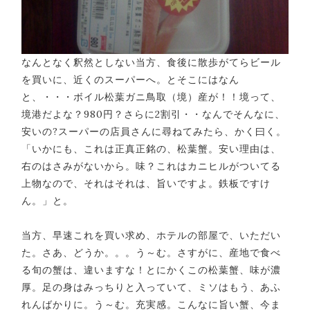
なんとなく釈然としない当方、食後に散歩がてらビール
を買いに、近くのスーパーへ。とそこにはなん
と、・・・ボイル松葉ガニ鳥取（境）産が！！境って、
境港だよな？980円？さらに2割引・・なんでそんなに、
安いの?スーパーの店員さんに尋ねてみたら、かく曰く。
「いかにも、これは正真正銘の、松葉蟹。安い理由は、
右のはさみがないから。味？これはカニヒルがついてる
上物なので、それはそれは、旨いですよ。鉄板ですけ
ん。」と。
当方、早速これを買い求め、ホテルの部屋で、いただい
た。さあ、どうか。。。う～む。さすがに、産地で食べ
る旬の蟹は、違いますな！とにかくこの松葉蟹、味が濃
厚。足の身はみっちりと入っていて、ミソはもう、あふ
れんばかりに。う～む。充実感。こんなに旨い蟹、今ま