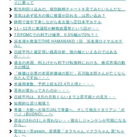
イに乗って
配当利回り込みの、個別銘柄チャートを見てみたいもんだな…
景気は必ず拡大の後に後退が訪れる…は思い込み？
静岡で途中下車しながら名古屋へ②日本平ホテル
11～12月に衆議院が解散総選挙という話が・・
7月FOMCでの利下げ確率、0.5%幅が70%？！
浜名湖を散策①THE HAMANAKO（旧 浜名湖ロイヤルホテ
ル）
日経平均と裁定買い残高分析。陰の極といえるのではある
が・・・
過去の米国、利上げから利下げ転換時における、株式市場の動
きの検証
「株価は企業の本質的価値の影だ」石川臨太郎さんが亡くなら
れたんですね・・・
米雇用者数、予想上回る22.4万人増と・・・
景色が変わってきたのか・・・
日経平均は、8月の月初ぐらいまで上昇可能との見方・・
短期的な戻り相場？
青森・大館へ出張①JALで青森へ、そして地元イタリアン「ボ
ーノ（BUONO）」へ
資金の3分の1しか買わない・・後出しジャンケンが可能になる
から。
愛知は一宮again、居酒屋「タラちゃん イクラちゃん 寅”ちゃ
ん」へ