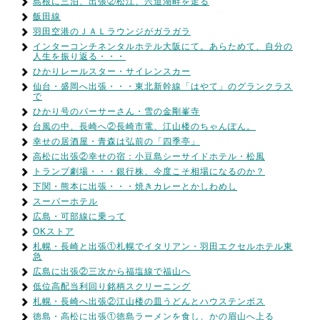
島根に三泊、出張②松江、宍道湖畔を走る
飯田線
羽田空港のＪＡＬラウンジがガラガラ
インターコンチネンタルホテル大阪にて。あらためて、自分の
人生を振り返る・・・
ひかりレールスター・サイレンスカー
仙台・盛岡へ出張・・・東北新幹線「はやて」のグランクラス
で
ひかり号のパーサーさん・雪の金剛峯寺
台風の中、長崎へ②長崎市電、江山楼のちゃんぽん。
幸せの居酒屋・青森は弘前の「四季亭」
高松に出張②幸せの宿：小豆島シーサイドホテル・松風
トランプ劇場・・・銀行株、今度こそ相場になるのか？
下関・熊本に出張・・・焼きカレーとかしわめし
スーパーホテル
広島・可部線に乗って
OKストア
札幌・長崎と出張①札幌でイタリアン・羽田エクセルホテル東
急
広島に出張②三次から福塩線で福山へ
低位高配当利回り銘柄スクリーニング
札幌・長崎へ出張②江山楼の皿うどんとハウステンボス
徳島・高松に出張①徳島ラーメンを食し、かの眉山へ上る