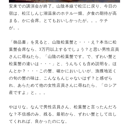
安来での講演会が終了。山陰本線で松江に戻り、今日の
宿は、松江しんじ湖温泉のホテル一畑。夕食の期待が高
まる。かに会席。とてもおいしかったが。。。ケチ
が。。
「御品書」を見ると、山陰松葉蟹と・・・え？本当に松
葉蟹会席なら、3万円以上するでしょう？と思い男性店員
さんに尋ねたら、「山陰の松葉蟹です。で、ずわい蟹と
松葉蟹の違いは・・・」と、うんちくも含め説明を。ほ
んとか？・・・この蟹、確かにおいしいが、漁獲地近く
の旬の蟹の味は、こんなもんじゃないはず？と感ぜら
れ、あらためて他の女性店員さんに尋ねたら、「ロシア
産ですよ」と。。。
やはりな。なんで男性店員さん、松葉蟹と言ったんだろ
な？不信感のみ、残る。最初から、ずわい蟹として出し
てくれれば、良かったのにな。