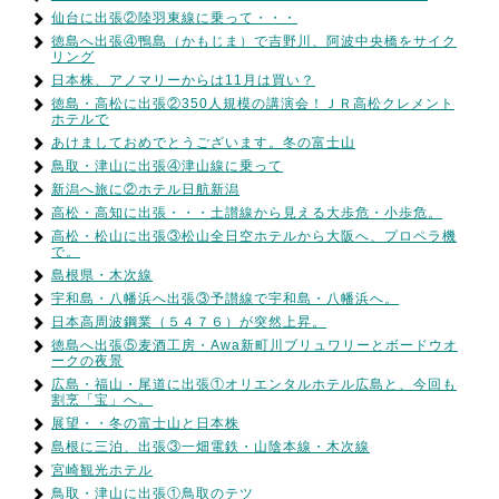
仙台に出張②陸羽東線に乗って・・・
徳島へ出張④鴨島（かもじま）で吉野川、阿波中央橋をサイク
リング
日本株、アノマリーからは11月は買い？
徳島・高松に出張②350人規模の講演会！ＪＲ高松クレメント
ホテルで
あけましておめでとうございます。冬の富士山
鳥取・津山に出張④津山線に乗って
新潟へ旅に②ホテル日航新潟
高松・高知に出張・・・土讃線から見える大歩危・小歩危。
高松・松山に出張③松山全日空ホテルから大阪へ、プロペラ機
で。
島根県・木次線
宇和島・八幡浜へ出張③予讃線で宇和島・八幡浜へ。
日本高周波鋼業（５４７６）が突然上昇。
徳島へ出張⑤麦酒工房・Awa新町川ブリュワリーとボードウオ
ークの夜景
広島・福山・尾道に出張①オリエンタルホテル広島と、今回も
割烹「宝」へ。
展望・・冬の富士山と日本株
島根に三泊、出張③一畑電鉄・山陰本線・木次線
宮崎観光ホテル
鳥取・津山に出張①鳥取のテツ