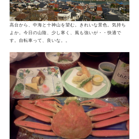
高台から、中海と十神山を望む。きれいな景色。気持ち
よか。今日の山陰、少し寒く、風も強いが・・快適で
す。自転車って、良いな。。