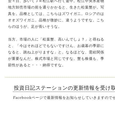
翌々日、歩いてＪＲ松江駅へ行く途中。松江中央水産物
地方卸売市場の前を通りかかると、生きた松葉蟹が。写
真を。品種としては、こちらはズワイガニ。ロシアのは
オオズワイガニ。品種が微妙に、違うようですな。こち
らのほうが、足が長いそうな。
当方、市場の人に「松葉蟹、高いんでしょ？」と尋ねる
と、「今はそれほどでもないですけん、お歳暮の季節に
なると、跳ね上がりますな」と。なるほどな、需給関係
が重要なんだ。株式市場と同じですな。蟹も株価も、季
節性があると・・・納得ですな。
投資日記ステーションの更新情報を受け
Facebookページで最新情報をお知らせしていきますの