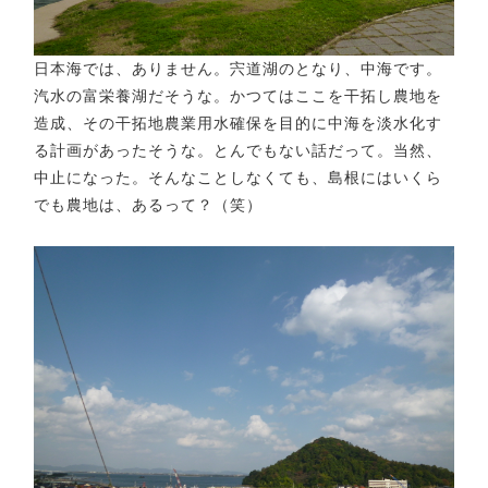
日本海では、ありません。宍道湖のとなり、中海です。
汽水の富栄養湖だそうな。かつてはここを干拓し農地を
造成、その干拓地農業用水確保を目的に中海を淡水化す
る計画があったそうな。とんでもない話だって。当然、
中止になった。そんなことしなくても、島根にはいくら
でも農地は、あるって？（笑）