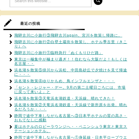
最近の投稿
飛騨古川に小旅行③飛騨古川again。宮川を散策し帰路に。
飛騨古川に小旅行②白壁土蔵街を散策し、ホテル季古里（きこ
り）へ
飛騨古川に小旅行①臨時急行「ぬくもりひだ路」
東京は一極集中が極まり過ぎ！！住むなら大阪だよ！もしくは
名古屋・・
浜名湖を散策⑤掛川から浜松、中田島砂丘で夕焼けを見て帰途
に・・・
浜名湖を散策④ゆりかもめ、鳥インフルエンザと・・・
「セント・レジャー・デー。9月の第二土曜日ごろには、市場
に戻って来いよ」と
浜名湖を散策③天竜浜名湖鉄道・天浜線、晴れてきた！
浜名湖を散策②天竜浜名湖鉄道・天浜線で新所原を出発。晴れ
るだろうか・・・
静岡で途中下車しながら名古屋へ③日本平ホテルの質の高さ・
おもてなしに感動
夏はホテルのロビーラウンジへ・・ペニンシュラ東京と東京ス
テーションホテル。
静岡で途中下車しながら名古屋へ①身延線・日本平ロープウエ