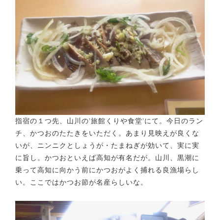
指宿の１つ先、山川の’旅館くりや食堂’にて。今日のラン
チ、かつおのたたきをいただく。あまり見映えが良くな
いが、ニンニクとしょうが・たまねぎが効いて、実に実
に旨し。かつおといえば高知が有名だが。山川、黒潮に
乗って高知に向かう前にかつおがよく捕れる良漁場らし
い。ここではかつお節が名産らしいな。