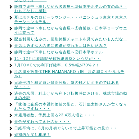
るだろうか・・・
静岡で途中下車しながら名古屋へ③日本平ホテルの質の高さ・
おもてなしに感動
夏はホテルのロビーラウンジへ・・ペニンシュラ東京と東京ス
テーションホテル。
静岡で途中下車しながら名古屋へ①身延線・日本平ロープウエ
イに乗って
配当利回り込みの、個別銘柄チャートを見てみたいもんだな…
景気は必ず拡大の後に後退が訪れる…は思い込み？
静岡で途中下車しながら名古屋へ②日本平ホテル
11～12月に衆議院が解散総選挙という話が・・
7月FOMCでの利下げ確率、0.5%幅が70%？！
浜名湖を散策①THE HAMANAKO（旧 浜名湖ロイヤルホテ
ル）
日経平均と裁定買い残高分析。陰の極といえるのではある
が・・・
過去の米国、利上げから利下げ転換時における、株式市場の動
きの検証
「株価は企業の本質的価値の影だ」石川臨太郎さんが亡くなら
れたんですね・・・
米雇用者数、予想上回る22.4万人増と・・・
景色が変わってきたのか・・・
日経平均は、8月の月初ぐらいまで上昇可能との見方・・
短期的な戻り相場？