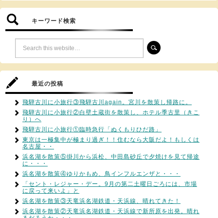
キーワード検索
最近の投稿
飛騨古川に小旅行③飛騨古川again。宮川を散策し帰路に。
飛騨古川に小旅行②白壁土蔵街を散策し、ホテル季古里（きこ
り）へ
飛騨古川に小旅行①臨時急行「ぬくもりひだ路」
東京は一極集中が極まり過ぎ！！住むなら大阪だよ！もしくは
名古屋・・
浜名湖を散策⑤掛川から浜松、中田島砂丘で夕焼けを見て帰途
に・・・
浜名湖を散策④ゆりかもめ、鳥インフルエンザと・・・
「セント・レジャー・デー。9月の第二土曜日ごろには、市場
に戻って来いよ」と
浜名湖を散策③天竜浜名湖鉄道・天浜線、晴れてきた！
浜名湖を散策②天竜浜名湖鉄道・天浜線で新所原を出発。晴れ