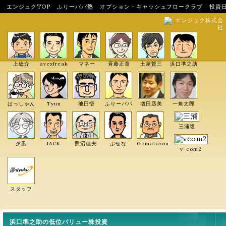
エンジュクTOP
ふりーパパ塾
オプション・キャッシュフロークラブ
投資
エンジュク株式会
社
上総介
avexfreak
マネー
斉藤正章
土屋賢三
浜口準之助
はっしゃん
Tyun
池田悟
ふりーパパ
増田丞美
一角太郎
三浦隆
夕凪
JACK
照沼佳夫
ぶせな
Gomatarou
v-com2
スタッフ
浜口準之助の低位バリュー株投資