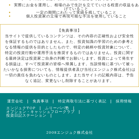
実際にお金を運用し、相場のみで生計を立てていける程度の収益をあ
げていること
一定の期間にわたって実績を残していること
個人投資家の立場で再現可能な手法を使用していること
【免責事項】
当サイトで提供しているコンテンツは、その内容の正確性および安全性
を保証するものではありません。また、投資知識の学習のための参考と
なる情報の提供を目的としたもので、特定の銘柄や投資対象について、
特定の投資行動や運用手法を推奨するものではありません。投資に関す
る最終決定は投資家ご自身の判断でお願いします。投資によって発生す
る損益は、すべて投資家の皆様へ帰属します。当該情報に基づいて被っ
たいかなる損害についても、情報提供者及び当社(エンジュク株式会社)は
一切の責任を負わないものとします。また当サイトの記載内容は、予告
なく追記、変更ないし削除することがあります。
運営会社
|
免責事項
|
特定商取引法に基づく表記
|
採用情報
エンジュクTOP
|
ふりーパパ塾
|
オプション・キャッシュフロークラブ
|
投資日記ステーション
|
2008エンジュク株式会社