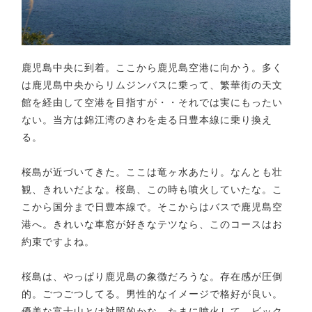
鹿児島中央に到着。ここから鹿児島空港に向かう。多く
は鹿児島中央からリムジンバスに乗って、繁華街の天文
館を経由して空港を目指すが・・それでは実にもったい
ない。当方は錦江湾のきわを走る日豊本線に乗り換え
る。
桜島が近づいてきた。ここは竜ヶ水あたり。なんとも壮
観、きれいだよな。桜島、この時も噴火していたな。こ
こから国分まで日豊本線で。そこからはバスで鹿児島空
港へ。きれいな車窓が好きなテツなら、このコースはお
約束ですよね。
桜島は、やっぱり鹿児島の象徴だろうな。存在感が圧倒
的。ごつごつしてる。男性的なイメージで格好が良い。
優美な富士山とは対照的かな。たまに噴火して、ビック