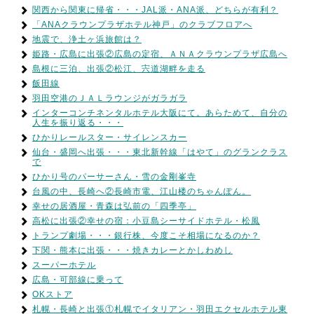
関西から関東に帰省・・・JAL派・ANA派、どちらが有利？
「ANAクラウンプラザホテル神戸」のクラブフロアへ
地震で、浄土ヶ浜旅館は？
姫路・広島に出張②広島の定宿、ＡＮＡクラウンプラザ広島へ
島根に三泊、出張②松江、宍道湖畔を走る
飯田線
羽田空港のＪＡＬラウンジがガラガラ
インターコンチネンタルホテル大阪にて。あらためて、自分の
人生を振り返る・・・
ひかりレールスター・サイレンスカー
仙台・盛岡へ出張・・・東北新幹線「はやて」のグランクラス
で
ひかり号のパーサーさん・雪の金剛峯寺
台風の中、長崎へ②長崎市電、江山楼のちゃんぽん。
幸せの居酒屋・青森は弘前の「四季亭」
高松に出張②幸せの宿：小豆島シーサイドホテル・松風
トランプ劇場・・・銀行株、今度こそ相場になるのか？
下関・熊本に出張・・・焼きカレーとかしわめし
スーパーホテル
広島・可部線に乗って
OKストア
札幌・長崎と出張①札幌でイタリアン・羽田エクセルホテル東