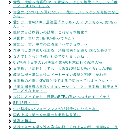
青森・大館へ出張①JALで青森へ、そして地元イタリアン「ボ
ーノ（BUONO）」へ
資金の3分の1しか買わない・・後出しジャンケンが可能になる
から。
愛知は一宮again、居酒屋「タラちゃん イクラちゃん 寅”ちゃ
ん」へ
巨額の自己株買いの効果、これから本格化？
米国株、買いの3条件が揃ってきた？
愛知は一宮。中華の居酒屋「ハマチョウ」へ
衆参同日選見送り強まる 消費増税予定通り 国会延長せず
なんでしたっけ？確か社会でやりましたね…
6.8兆円！日本の3月決算企業が6月末に行う配当の額
日本株。「深押ししても、大阪G20頃に反転する3つの理由」
岐阜は柳ヶ瀬に出張…ドーミーイン岐阜と割烹「かわ井」
日本株の相場、GW前と後でまるで変わってしまったな・・・
「衆参同日戦の日程シミュレーション」と。日本株、胸突き八
丁。どうなるか・・
令和に入ってから、日銀のETFの買いっぷりがイマイチ？
5月13日・・・
中小型株のパフォーマンスが相対優位になるとき。
国内上場企業の今年度の営業利益見通し
波高き相場…
旅行で九州４県を巡る⓻湯の郷・くれよんの朝。海岸線をドラ