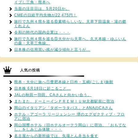
イブし三角・熊本へ
当面の注目日は、5月20日か。
CMEの日経平均先物が22,475円！
旅行で九州４県を巡る⑥素晴らしいな。天草下田温泉・湯の郷
くれよん
令和の時代の国内企業は・・・
旅行で九州４県を巡る⑤大分から天草へ。久大本線・ゆふいん
の森・天草三角線。
日本株の信用買い残が減少傾向と言うが…
人気の投稿
熊本・大分に旅へ①豊肥本線と臼杵・五嶋(ごしま)旅館
日本株 6月18日に起こること…
JALの秋田ー羽田。CAさんと向かい合う。
またまた、ドーミーインＰＲＥＭＩＵＭ京都駅前に宿泊
岡山のイタリアン「タボーラタパス」とANAのCAさん
ホテル・アゴーラ リージェンシー 堺のエグゼクティブ・フロ
アに宿泊
岡山国際ホテル（旧ホテルオークラ岡山）に宿泊。「おもてな
し」をしみじみ体験・・・
名古屋からの新幹線では、矢場とん弁当を食す