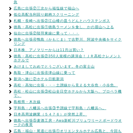
急
広島に出張②三次から福塩線で福山へ
低位高配当利回り銘柄スクリーニング
札幌・長崎へ出張②江山楼の皿うどんとハウステンボス
徳島・高松に出張①徳島ラーメンを食し、かの眉山へ上る
仙台に出張②陸羽東線に乗って・・・
徳島へ出張④鴨島（かもじま）で吉野川、阿波中央橋をサイク
リング
日本株、アノマリーからは11月は買い？
徳島・高松に出張②350人規模の講演会！ＪＲ高松クレメント
ホテルで
あけましておめでとうございます。冬の富士山
鳥取・津山に出張④津山線に乗って
新潟へ旅に②ホテル日航新潟
高松・高知に出張・・・土讃線から見える大歩危・小歩危。
高松・松山に出張③松山全日空ホテルから大阪へ、プロペラ機
で。
島根県・木次線
宇和島・八幡浜へ出張③予讃線で宇和島・八幡浜へ。
日本高周波鋼業（５４７６）が突然上昇。
徳島へ出張⑤麦酒工房・Awa新町川ブリュワリーとボードウオ
ークの夜景
広島・福山・尾道に出張①オリエンタルホテル広島と、今回も