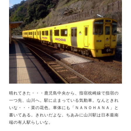
晴れてきた・・・鹿児島中央から、指宿枕崎線で指宿の
一つ先、山川へ。駅に止まっている気動車。なんときれ
いな・・・菜の花色。車体にも「ＮＡＮＯＨＡＮＡ」と
書いてある。きれいだよな。ちあみに山川駅は日本最南
端の有人駅らしいな。