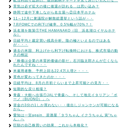
配当利回り込みの、個別銘柄チャートを見てみたいもんだな…
景気は必ず拡大の後に後退が訪れる…は思い込み？
静岡で途中下車しながら名古屋へ②日本平ホテル
11～12月に衆議院が解散総選挙という話が・・
7月FOMCでの利下げ確率、0.5%幅が70%？！
浜名湖を散策①THE HAMANAKO（旧 浜名湖ロイヤルホテ
ル）
日経平均と裁定買い残高分析。陰の極といえるのではある
が・・・
過去の米国、利上げから利下げ転換時における、株式市場の動
きの検証
「株価は企業の本質的価値の影だ」石川臨太郎さんが亡くなら
れたんですね・・・
米雇用者数、予想上回る22.4万人増と・・・
景色が変わってきたのか・・・
日経平均は、8月の月初ぐらいまで上昇可能との見方・・
短期的な戻り相場？
青森・大館へ出張①JALで青森へ、そして地元イタリアン「ボ
ーノ（BUONO）」へ
資金の3分の1しか買わない・・後出しジャンケンが可能になる
から。
愛知は一宮again、居酒屋「タラちゃん イクラちゃん 寅”ちゃ
ん」へ
巨額の自己株買いの効果、これから本格化？