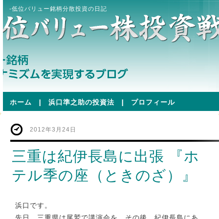
-低位バリュー銘柄分散投資の日記
ホーム
|
浜口準之助の投資法
|
プロフィール
2012年3月24日
三重は紀伊長島に出張 『ホ
テル季の座（ときのざ）』
浜口です。
先日、三重県は尾鷲で講演会を。その後、紀伊長島にあ