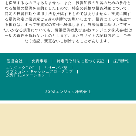
を保証するものではありません。また、投資知識の学習のための参考と
なる情報の提供を目的としたもので、特定の銘柄や投資対象について、
特定の投資行動や運用手法を推奨するものではありません。投資に関す
る最終決定は投資家ご自身の判断でお願いします。投資によって発生す
る損益は、すべて投資家の皆様へ帰属します。当該情報に基づいて被っ
たいかなる損害についても、情報提供者及び当社(エンジュク株式会社)は
一切の責任を負わないものとします。また当サイトの記載内容は、予告
なく追記、変更ないし削除することがあります。
運営会社
|
免責事項
|
特定商取引法に基づく表記
|
採用情報
エンジュクTOP
|
ふりーパパ塾
|
オプション・キャッシュフロークラブ
|
投資日記ステーション
|
2008エンジュク株式会社