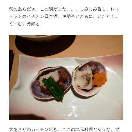
鯛のあらだき。この鯛がまた。。。しみじみ旨し。レス
トランのイチオシ日本酒、伊勢誉とともに、いただく。
う～む。芳醇と。
大あさりのカッチン焼き。ここの地元料理だそうな。揚