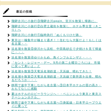
最近の投稿
飛騨古川に小旅行③飛騨古川again。宮川を散策し帰路に。
飛騨古川に小旅行②白壁土蔵街を散策し、ホテル季古里（きこ
り）へ
飛騨古川に小旅行①臨時急行「ぬくもりひだ路」
東京は一極集中が極まり過ぎ！！住むなら大阪だよ！もしくは
名古屋・・
浜名湖を散策⑤掛川から浜松、中田島砂丘で夕焼けを見て帰途
に・・・
浜名湖を散策④ゆりかもめ、鳥インフルエンザと・・・
「セント・レジャー・デー。9月の第二土曜日ごろには、市場
に戻って来いよ」と
浜名湖を散策③天竜浜名湖鉄道・天浜線、晴れてきた！
浜名湖を散策②天竜浜名湖鉄道・天浜線で新所原を出発。晴れ
るだろうか・・・
静岡で途中下車しながら名古屋へ③日本平ホテルの質の高さ・
おもてなしに感動
夏はホテルのロビーラウンジへ・・ペニンシュラ東京と東京ス
テーションホテル。
静岡で途中下車しながら名古屋へ①身延線・日本平ロープウエ
イに乗って