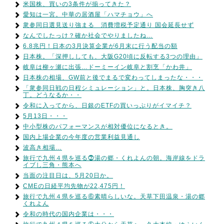
米国株、買いの3条件が揃ってきた？
愛知は一宮。中華の居酒屋「ハマチョウ」へ
衆参同日選見送り強まる 消費増税予定通り 国会延長せず
なんでしたっけ？確か社会でやりましたね…
6.8兆円！日本の3月決算企業が6月末に行う配当の額
日本株。「深押ししても、大阪G20頃に反転する3つの理由」
岐阜は柳ヶ瀬に出張…ドーミーイン岐阜と割烹「かわ井」
日本株の相場、GW前と後でまるで変わってしまったな・・・
「衆参同日戦の日程シミュレーション」と。日本株、胸突き八
丁。どうなるか・・
令和に入ってから、日銀のETFの買いっぷりがイマイチ？
5月13日・・・
中小型株のパフォーマンスが相対優位になるとき。
国内上場企業の今年度の営業利益見通し
波高き相場…
旅行で九州４県を巡る⓻湯の郷・くれよんの朝。海岸線をドラ
イブし三角・熊本へ
当面の注目日は、5月20日か。
CMEの日経平均先物が22,475円！
旅行で九州４県を巡る⑥素晴らしいな。天草下田温泉・湯の郷
くれよん
令和の時代の国内企業は・・・