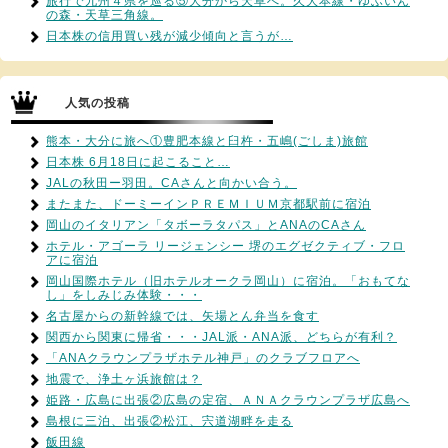
旅行で九州４県を巡る⑤大分から天草へ。久大本線・ゆふいん
の森・天草三角線。
日本株の信用買い残が減少傾向と言うが…
人気の投稿
熊本・大分に旅へ①豊肥本線と臼杵・五嶋(ごしま)旅館
日本株 6月18日に起こること…
JALの秋田ー羽田。CAさんと向かい合う。
またまた、ドーミーインＰＲＥＭＩＵＭ京都駅前に宿泊
岡山のイタリアン「タボーラタパス」とANAのCAさん
ホテル・アゴーラ リージェンシー 堺のエグゼクティブ・フロ
アに宿泊
岡山国際ホテル（旧ホテルオークラ岡山）に宿泊。「おもてな
し」をしみじみ体験・・・
名古屋からの新幹線では、矢場とん弁当を食す
関西から関東に帰省・・・JAL派・ANA派、どちらが有利？
「ANAクラウンプラザホテル神戸」のクラブフロアへ
地震で、浄土ヶ浜旅館は？
姫路・広島に出張②広島の定宿、ＡＮＡクラウンプラザ広島へ
島根に三泊、出張②松江、宍道湖畔を走る
飯田線