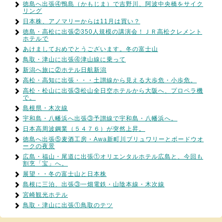
徳島へ出張④鴨島（かもじま）で吉野川、阿波中央橋をサイク
リング
日本株、アノマリーからは11月は買い？
徳島・高松に出張②350人規模の講演会！ＪＲ高松クレメント
ホテルで
あけましておめでとうございます。冬の富士山
鳥取・津山に出張④津山線に乗って
新潟へ旅に②ホテル日航新潟
高松・高知に出張・・・土讃線から見える大歩危・小歩危。
高松・松山に出張③松山全日空ホテルから大阪へ、プロペラ機
で。
島根県・木次線
宇和島・八幡浜へ出張③予讃線で宇和島・八幡浜へ。
日本高周波鋼業（５４７６）が突然上昇。
徳島へ出張⑤麦酒工房・Awa新町川ブリュワリーとボードウオ
ークの夜景
広島・福山・尾道に出張①オリエンタルホテル広島と、今回も
割烹「宝」へ。
展望・・冬の富士山と日本株
島根に三泊、出張③一畑電鉄・山陰本線・木次線
宮崎観光ホテル
鳥取・津山に出張①鳥取のテツ