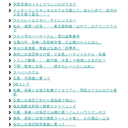
羽田空港のＪＡＬラウンジがガラガラ
インターコンチネンタルホテル大阪にて。あらためて、自分の
人生を振り返る・・・
ひかりレールスター・サイレンスカー
仙台・盛岡へ出張・・・東北新幹線「はやて」のグランクラス
で
ひかり号のパーサーさん・雪の金剛峯寺
台風の中、長崎へ②長崎市電、江山楼のちゃんぽん。
幸せの居酒屋・青森は弘前の「四季亭」
高松に出張②幸せの宿：小豆島シーサイドホテル・松風
トランプ劇場・・・銀行株、今度こそ相場になるのか？
下関・熊本に出張・・・焼きカレーとかしわめし
スーパーホテル
広島・可部線に乗って
OKストア
札幌・長崎と出張①札幌でイタリアン・羽田エクセルホテル東
急
広島に出張②三次から福塩線で福山へ
低位高配当利回り銘柄スクリーニング
札幌・長崎へ出張②江山楼の皿うどんとハウステンボス
徳島・高松に出張①徳島ラーメンを食し、かの眉山へ上る
仙台に出張②陸羽東線に乗って・・・