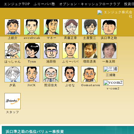
エンジュクTOP
ふりーパパ塾
オプション・キャッシュフロークラブ
投資
エンジュク株式会
社
上総介
avexfreak
マネー
斉藤正章
土屋賢三
浜口準之助
はっしゃん
Tyun
池田悟
ふりーパパ
増田丞美
一角太郎
三浦隆
夕凪
JACK
照沼佳夫
ぶせな
Gomatarou
v-com2
スタッフ
浜口準之助の低位バリュー株投資