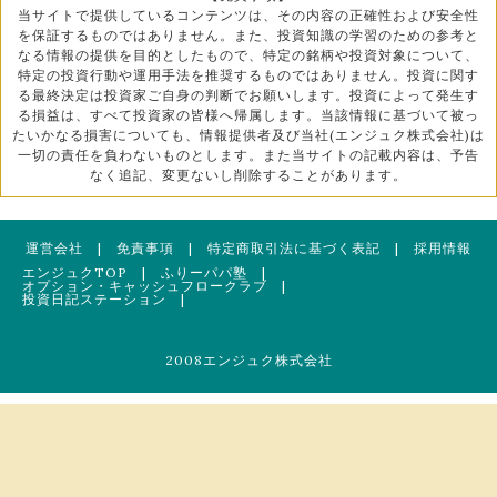
当サイトで提供しているコンテンツは、その内容の正確性および安全性
を保証するものではありません。また、投資知識の学習のための参考と
なる情報の提供を目的としたもので、特定の銘柄や投資対象について、
特定の投資行動や運用手法を推奨するものではありません。投資に関す
る最終決定は投資家ご自身の判断でお願いします。投資によって発生す
る損益は、すべて投資家の皆様へ帰属します。当該情報に基づいて被っ
たいかなる損害についても、情報提供者及び当社(エンジュク株式会社)は
一切の責任を負わないものとします。また当サイトの記載内容は、予告
なく追記、変更ないし削除することがあります。
運営会社
|
免責事項
|
特定商取引法に基づく表記
|
採用情報
エンジュクTOP
|
ふりーパパ塾
|
オプション・キャッシュフロークラブ
|
投資日記ステーション
|
2008エンジュク株式会社