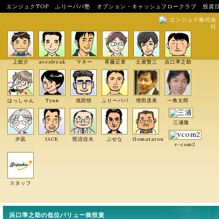
エンジュクTOP
ふりーパパ塾
オプション・キャッシュフロークラブ
投資
エンジュク株式会
社
上総介
avexfreak
マネー
斉藤正章
土屋賢三
浜口準之助
はっしゃん
Tyun
池田悟
ふりーパパ
増田丞美
一角太郎
三浦隆
夕凪
JACK
照沼佳夫
ぶせな
Gomatarou
v-com2
スタッフ
浜口準之助の低位バリュー株投資