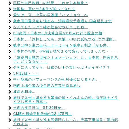
巨額の自己株買いの効果、これから本格化？
米国株、買いの3条件が揃ってきた？
愛知は一宮。中華の居酒屋「ハマチョウ」へ
衆参同日選見送り強まる 消費増税予定通り 国会延長せず
なんでしたっけ？確か社会でやりましたね…
6.8兆円！日本の3月決算企業が6月末に行う配当の額
日本株。「深押ししても、大阪G20頃に反転する3つの理由」
岐阜は柳ヶ瀬に出張…ドーミーイン岐阜と割烹「かわ井」
日本株の相場、GW前と後でまるで変わってしまったな・・・
「衆参同日戦の日程シミュレーション」と。日本株、胸突き八
丁。どうなるか・・
令和に入ってから、日銀のETFの買いっぷりがイマイチ？
5月13日・・・
中小型株のパフォーマンスが相対優位になるとき。
国内上場企業の今年度の営業利益見通し
波高き相場…
旅行で九州４県を巡る⓻湯の郷・くれよんの朝。海岸線をドラ
イブし三角・熊本へ
当面の注目日は、5月20日か。
CMEの日経平均先物が22,475円！
旅行で九州４県を巡る⑥素晴らしいな。天草下田温泉・湯の郷
くれよん