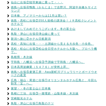
仙台に出張②陸羽東線に乗って・・・
徳島へ出張④鴨島（かもじま）で吉野川、阿波中央橋をサイク
リング
日本株、アノマリーからは11月は買い？
徳島・高松に出張②350人規模の講演会！ＪＲ高松クレメント
ホテルで
あけましておめでとうございます。冬の富士山
鳥取・津山に出張④津山線に乗って
新潟へ旅に②ホテル日航新潟
高松・高知に出張・・・土讃線から見える大歩危・小歩危。
高松・松山に出張③松山全日空ホテルから大阪へ、プロペラ機
で。
島根県・木次線
宇和島・八幡浜へ出張③予讃線で宇和島・八幡浜へ。
日本高周波鋼業（５４７６）が突然上昇。
徳島へ出張⑤麦酒工房・Awa新町川ブリュワリーとボードウオ
ークの夜景
広島・福山・尾道に出張①オリエンタルホテル広島と、今回も
割烹「宝」へ。
展望・・冬の富士山と日本株
島根に三泊、出張③一畑電鉄・山陰本線・木次線
宮崎観光ホテル
鳥取・津山に出張①鳥取のテツ