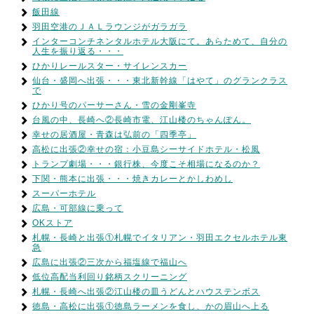
飯田線
羽田空港のＪＡＬラウンジがガラガラ
インターコンチネンタルホテル大阪にて。あらためて、自分の
人生を振り返る・・・
ひかりレールスター・サイレンスカー
仙台・盛岡へ出張・・・東北新幹線「はやて」のグランクラス
で
ひかり号のパーサーさん・雪の金剛峯寺
台風の中、長崎へ②長崎市電、江山楼のちゃんぽん。
幸せの居酒屋・青森は弘前の「四季亭」
高松に出張②幸せの宿：小豆島シーサイドホテル・松風
トランプ劇場・・・銀行株、今度こそ相場になるのか？
下関・熊本に出張・・・焼きカレーとかしわめし
スーパーホテル
広島・可部線に乗って
OKストア
札幌・長崎と出張①札幌でイタリアン・羽田エクセルホテル東
急
広島に出張②三次から福塩線で福山へ
低位高配当利回り銘柄スクリーニング
札幌・長崎へ出張②江山楼の皿うどんとハウステンボス
徳島・高松に出張①徳島ラーメンを食し、かの眉山へ上る