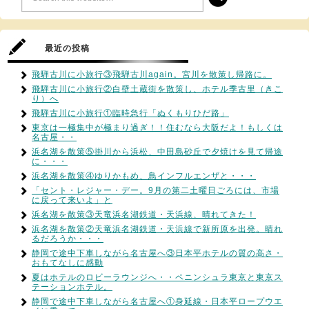
最近の投稿
飛騨古川に小旅行③飛騨古川again。宮川を散策し帰路に。
飛騨古川に小旅行②白壁土蔵街を散策し、ホテル季古里（きこ
り）へ
飛騨古川に小旅行①臨時急行「ぬくもりひだ路」
東京は一極集中が極まり過ぎ！！住むなら大阪だよ！もしくは
名古屋・・
浜名湖を散策⑤掛川から浜松、中田島砂丘で夕焼けを見て帰途
に・・・
浜名湖を散策④ゆりかもめ、鳥インフルエンザと・・・
「セント・レジャー・デー。9月の第二土曜日ごろには、市場
に戻って来いよ」と
浜名湖を散策③天竜浜名湖鉄道・天浜線、晴れてきた！
浜名湖を散策②天竜浜名湖鉄道・天浜線で新所原を出発。晴れ
るだろうか・・・
静岡で途中下車しながら名古屋へ③日本平ホテルの質の高さ・
おもてなしに感動
夏はホテルのロビーラウンジへ・・ペニンシュラ東京と東京ス
テーションホテル。
静岡で途中下車しながら名古屋へ①身延線・日本平ロープウエ