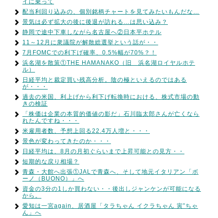
イに乗って
配当利回り込みの、個別銘柄チャートを見てみたいもんだな…
景気は必ず拡大の後に後退が訪れる…は思い込み？
静岡で途中下車しながら名古屋へ②日本平ホテル
11～12月に衆議院が解散総選挙という話が・・
7月FOMCでの利下げ確率、0.5%幅が70%？！
浜名湖を散策①THE HAMANAKO（旧 浜名湖ロイヤルホテ
ル）
日経平均と裁定買い残高分析。陰の極といえるのではある
が・・・
過去の米国、利上げから利下げ転換時における、株式市場の動
きの検証
「株価は企業の本質的価値の影だ」石川臨太郎さんが亡くなら
れたんですね・・・
米雇用者数、予想上回る22.4万人増と・・・
景色が変わってきたのか・・・
日経平均は、8月の月初ぐらいまで上昇可能との見方・・
短期的な戻り相場？
青森・大館へ出張①JALで青森へ、そして地元イタリアン「ボ
ーノ（BUONO）」へ
資金の3分の1しか買わない・・後出しジャンケンが可能になる
から。
愛知は一宮again、居酒屋「タラちゃん イクラちゃん 寅”ちゃ
ん」へ