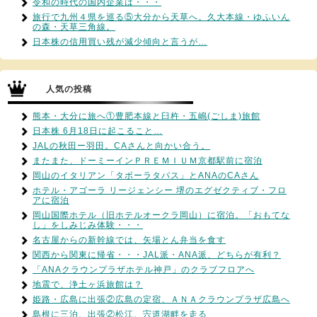
令和の時代の国内企業は・・・
旅行で九州４県を巡る⑤大分から天草へ。久大本線・ゆふいん
の森・天草三角線。
日本株の信用買い残が減少傾向と言うが…
人気の投稿
熊本・大分に旅へ①豊肥本線と臼杵・五嶋(ごしま)旅館
日本株 6月18日に起こること…
JALの秋田ー羽田。CAさんと向かい合う。
またまた、ドーミーインＰＲＥＭＩＵＭ京都駅前に宿泊
岡山のイタリアン「タボーラタパス」とANAのCAさん
ホテル・アゴーラ リージェンシー 堺のエグゼクティブ・フロ
アに宿泊
岡山国際ホテル（旧ホテルオークラ岡山）に宿泊。「おもてな
し」をしみじみ体験・・・
名古屋からの新幹線では、矢場とん弁当を食す
関西から関東に帰省・・・JAL派・ANA派、どちらが有利？
「ANAクラウンプラザホテル神戸」のクラブフロアへ
地震で、浄土ヶ浜旅館は？
姫路・広島に出張②広島の定宿、ＡＮＡクラウンプラザ広島へ
島根に三泊、出張②松江、宍道湖畔を走る