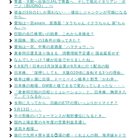
青森・大館へ出張①JALで青森へ、そして地元イタリアン「ボ
ーノ（BUONO）」へ
資金の3分の1しか買わない・・後出しジャンケンが可能になる
から。
愛知は一宮again、居酒屋「タラちゃん イクラちゃん 寅”ちゃ
ん」へ
巨額の自己株買いの効果、これから本格化？
米国株、買いの3条件が揃ってきた？
愛知は一宮。中華の居酒屋「ハマチョウ」へ
衆参同日選見送り強まる 消費増税予定通り 国会延長せず
なんでしたっけ？確か社会でやりましたね…
6.8兆円！日本の3月決算企業が6月末に行う配当の額
日本株。「深押ししても、大阪G20頃に反転する3つの理由」
岐阜は柳ヶ瀬に出張…ドーミーイン岐阜と割烹「かわ井」
日本株の相場、GW前と後でまるで変わってしまったな・・・
「衆参同日戦の日程シミュレーション」と。日本株、胸突き八
丁。どうなるか・・
令和に入ってから、日銀のETFの買いっぷりがイマイチ？
5月13日・・・
中小型株のパフォーマンスが相対優位になるとき。
国内上場企業の今年度の営業利益見通し
波高き相場…
旅行で九州４県を巡る⓻湯の郷・くれよんの朝。海岸線をドラ