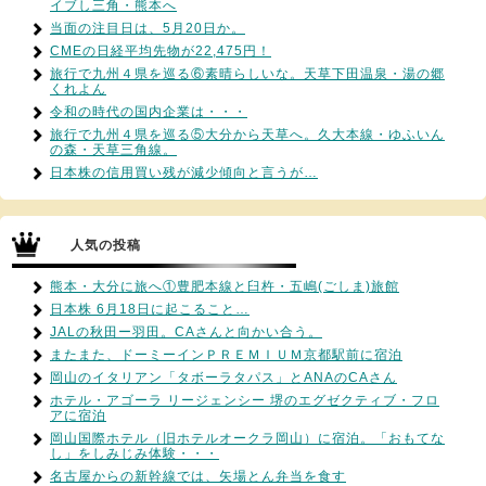
イブし三角・熊本へ
当面の注目日は、5月20日か。
CMEの日経平均先物が22,475円！
旅行で九州４県を巡る⑥素晴らしいな。天草下田温泉・湯の郷
くれよん
令和の時代の国内企業は・・・
旅行で九州４県を巡る⑤大分から天草へ。久大本線・ゆふいん
の森・天草三角線。
日本株の信用買い残が減少傾向と言うが…
人気の投稿
熊本・大分に旅へ①豊肥本線と臼杵・五嶋(ごしま)旅館
日本株 6月18日に起こること…
JALの秋田ー羽田。CAさんと向かい合う。
またまた、ドーミーインＰＲＥＭＩＵＭ京都駅前に宿泊
岡山のイタリアン「タボーラタパス」とANAのCAさん
ホテル・アゴーラ リージェンシー 堺のエグゼクティブ・フロ
アに宿泊
岡山国際ホテル（旧ホテルオークラ岡山）に宿泊。「おもてな
し」をしみじみ体験・・・
名古屋からの新幹線では、矢場とん弁当を食す