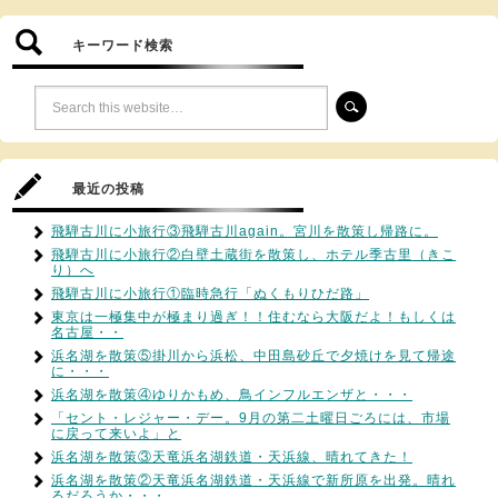
キーワード検索
最近の投稿
飛騨古川に小旅行③飛騨古川again。宮川を散策し帰路に。
飛騨古川に小旅行②白壁土蔵街を散策し、ホテル季古里（きこ
り）へ
飛騨古川に小旅行①臨時急行「ぬくもりひだ路」
東京は一極集中が極まり過ぎ！！住むなら大阪だよ！もしくは
名古屋・・
浜名湖を散策⑤掛川から浜松、中田島砂丘で夕焼けを見て帰途
に・・・
浜名湖を散策④ゆりかもめ、鳥インフルエンザと・・・
「セント・レジャー・デー。9月の第二土曜日ごろには、市場
に戻って来いよ」と
浜名湖を散策③天竜浜名湖鉄道・天浜線、晴れてきた！
浜名湖を散策②天竜浜名湖鉄道・天浜線で新所原を出発。晴れ
るだろうか・・・