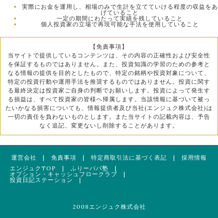
実際にお金を運用し、相場のみで生計を立てていける程度の収益をあ
げていること
一定の期間にわたって実績を残していること
個人投資家の立場で再現可能な手法を使用していること
【免責事項】
当サイトで提供しているコンテンツは、その内容の正確性および安全性
を保証するものではありません。また、投資知識の学習のための参考と
なる情報の提供を目的としたもので、特定の銘柄や投資対象について、
特定の投資行動や運用手法を推奨するものではありません。投資に関す
る最終決定は投資家ご自身の判断でお願いします。投資によって発生す
る損益は、すべて投資家の皆様へ帰属します。当該情報に基づいて被っ
たいかなる損害についても、情報提供者及び当社(エンジュク株式会社)は
一切の責任を負わないものとします。また当サイトの記載内容は、予告
なく追記、変更ないし削除することがあります。
運営会社
|
免責事項
|
特定商取引法に基づく表記
|
採用情報
エンジュクTOP
|
ふりーパパ塾
|
オプション・キャッシュフロークラブ
|
投資日記ステーション
|
2008エンジュク株式会社