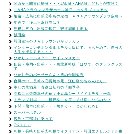
関西から関東に帰省・・・JAL派・ANA派、どちらが有利？
「ANAクラウンプラザホテル神戸」のクラブフロアへ
姫路・広島に出張②広島の定宿、ＡＮＡクラウンプラザ広島へ
地震で、浄土ヶ浜旅館は？
島根に三泊、出張②松江、宍道湖畔を走る
飯田線
羽田空港のＪＡＬラウンジがガラガラ
インターコンチネンタルホテル大阪にて。あらためて、自分の
人生を振り返る・・・
ひかりレールスター・サイレンスカー
仙台・盛岡へ出張・・・東北新幹線「はやて」のグランクラス
で
ひかり号のパーサーさん・雪の金剛峯寺
台風の中、長崎へ②長崎市電、江山楼のちゃんぽん。
幸せの居酒屋・青森は弘前の「四季亭」
高松に出張②幸せの宿：小豆島シーサイドホテル・松風
トランプ劇場・・・銀行株、今度こそ相場になるのか？
下関・熊本に出張・・・焼きカレーとかしわめし
スーパーホテル
広島・可部線に乗って
OKストア
札幌・長崎と出張①札幌でイタリアン・羽田エクセルホテル東