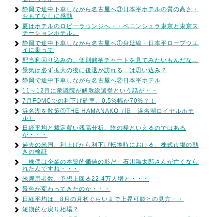
静岡で途中下車しながら名古屋へ③日本平ホテルの質の高さ・
おもてなしに感動
夏はホテルのロビーラウンジへ・・ペニンシュラ東京と東京ス
テーションホテル。
静岡で途中下車しながら名古屋へ①身延線・日本平ロープウエ
イに乗って
配当利回り込みの、個別銘柄チャートを見てみたいもんだな…
景気は必ず拡大の後に後退が訪れる…は思い込み？
静岡で途中下車しながら名古屋へ②日本平ホテル
11～12月に衆議院が解散総選挙という話が・・
7月FOMCでの利下げ確率、0.5%幅が70%？！
浜名湖を散策①THE HAMANAKO（旧 浜名湖ロイヤルホテ
ル）
日経平均と裁定買い残高分析。陰の極といえるのではある
が・・・
過去の米国、利上げから利下げ転換時における、株式市場の動
きの検証
「株価は企業の本質的価値の影だ」石川臨太郎さんが亡くなら
れたんですね・・・
米雇用者数、予想上回る22.4万人増と・・・
景色が変わってきたのか・・・
日経平均は、8月の月初ぐらいまで上昇可能との見方・・
短期的な戻り相場？