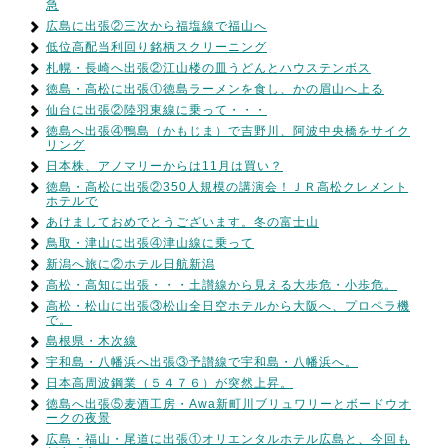
急
広島に出張②三次から福塩線で福山へ
低位高配当利回り銘柄スクリーニング
札幌・長崎へ出張②江山楼の皿うどんとハウステンボス
徳島・高松に出張①徳島ラーメンを食し、かの眉山へ上る
仙台に出張②陸羽東線に乗って・・・
徳島へ出張④鴨島（かもじま）で吉野川、阿波中央橋をサイク
リング
日本株、アノマリーからは11月は買い？
徳島・高松に出張②350人規模の講演会！ＪＲ高松クレメント
ホテルで
あけましておめでとうございます。冬の富士山
鳥取・津山に出張④津山線に乗って
新潟へ旅に②ホテル日航新潟
高松・高知に出張・・・土讃線から見える大歩危・小歩危。
高松・松山に出張③松山全日空ホテルから大阪へ、プロペラ機
で。
島根県・木次線
宇和島・八幡浜へ出張③予讃線で宇和島・八幡浜へ。
日本高周波鋼業（５４７６）が突然上昇。
徳島へ出張⑤麦酒工房・Awa新町川ブリュワリーとボードウオ
ークの夜景
広島・福山・尾道に出張①オリエンタルホテル広島と、今回も