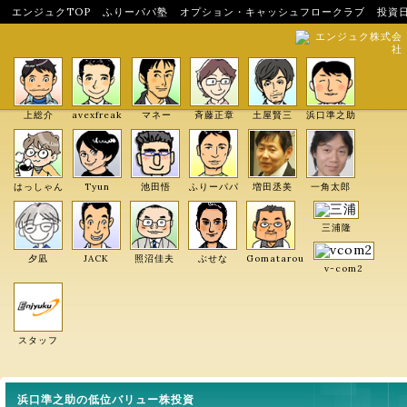
エンジュクTOP
ふりーパパ塾
オプション・キャッシュフロークラブ
投資
エンジュク株式会
社
上総介
avexfreak
マネー
斉藤正章
土屋賢三
浜口準之助
はっしゃん
Tyun
池田悟
ふりーパパ
増田丞美
一角太郎
三浦隆
夕凪
JACK
照沼佳夫
ぶせな
Gomatarou
v-com2
スタッフ
浜口準之助の低位バリュー株投資