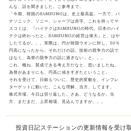
んな、話を聞きました。ご参考まで。
「今期、韓国のSAMSUNGは、史上最高益。一方で、パ
ナソニック、ソニー、シャープは赤字。これを持ってマ
スコミは、『ハイテクはSAMSUNGの時代。日本のハイ
テクは終わったと、SAMSUNGの経営は偉大』と、はや
したてるが。。。実際は、円が韓国ウオンに対し、50％
円高になったから。それだけの話。技術の競争力の話で
はなく、為替の競争力の話に過ぎない」と。。。
これ、概ね、賛成できる考え方だなと、思いましたね。
為替があまりにも、円高に傾きすぎたということ。
それを受けて、日銀もついに、歴史的変貌を。インフレ
ターゲットに動いた。こんな理解、当方、してます。
株式市場、今日は切り返した。さあ、どうなるか。当
方、まだまだ、上昇相場、見込んでますが。。。
投資日記ステーションの更新情報を受け