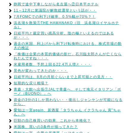
静岡で途中下車しながら名古屋へ②日本平ホテル
11～12月に衆議院が解散総選挙という話が・・
7月FOMCでの利下げ確率、0.5%幅が70%？！
浜名湖を散策①THE HAMANAKO（旧 浜名湖ロイヤルホテ
ル）
日経平均と裁定買い残高分析。陰の極といえるのではある
が・・・
過去の米国、利上げから利下げ転換時における、株式市場の動
きの検証
「株価は企業の本質的価値の影だ」石川臨太郎さんが亡くなら
れたんですね・・・
米雇用者数、予想上回る22.4万人増と・・・
景色が変わってきたのか・・・
日経平均は、8月の月初ぐらいまで上昇可能との見方・・
短期的な戻り相場？
青森・大館へ出張①JALで青森へ、そして地元イタリアン「ボ
ーノ（BUONO）」へ
資金の3分の1しか買わない・・後出しジャンケンが可能になる
から。
愛知は一宮again、居酒屋「タラちゃん イクラちゃん 寅”ちゃ
ん」へ
巨額の自己株買いの効果、これから本格化？
米国株、買いの3条件が揃ってきた？