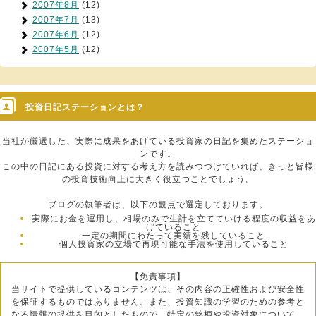
2007年8月
(12)
2007年7月
(13)
2007年6月
(12)
2007年5月
(12)
投資日記ステーションとは？
当社が厳選した、実際に成果をあげている投資家の日記を集めたステーショ
ンです。
この中の日記にある投資に対する考え方を読みつづけていれば、きっと皆様
の投資技術向上に大きく役立つことでしょう。
ブログの執筆者は、以下の観点で選定しております。
実際にお金を運用し、相場のみで生計を立てていける程度の収益をあ
げていること
一定の期間にわたって実績を残していること
個人投資家の立場で再現可能な手法を使用していること
【免責事項】
当サイトで提供しているコンテンツは、その内容の正確性および安全性
を保証するものではありません。また、投資知識の学習のための参考と
なる情報の提供を目的としたもので、特定の銘柄や投資対象について、