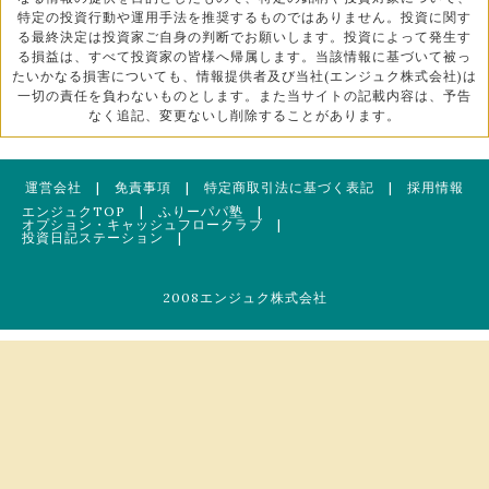
特定の投資行動や運用手法を推奨するものではありません。投資に関す
る最終決定は投資家ご自身の判断でお願いします。投資によって発生す
る損益は、すべて投資家の皆様へ帰属します。当該情報に基づいて被っ
たいかなる損害についても、情報提供者及び当社(エンジュク株式会社)は
一切の責任を負わないものとします。また当サイトの記載内容は、予告
なく追記、変更ないし削除することがあります。
運営会社
|
免責事項
|
特定商取引法に基づく表記
|
採用情報
エンジュクTOP
|
ふりーパパ塾
|
オプション・キャッシュフロークラブ
|
投資日記ステーション
|
2008エンジュク株式会社