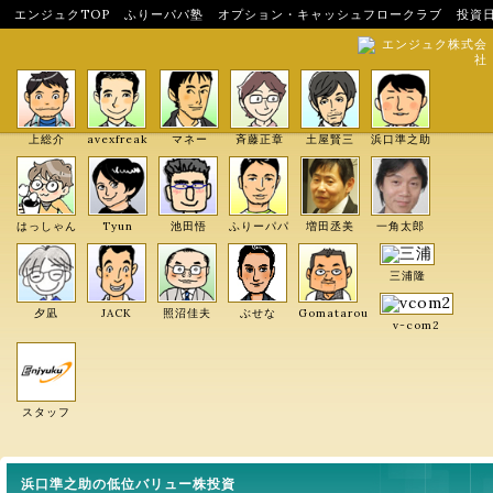
エンジュクTOP
ふりーパパ塾
オプション・キャッシュフロークラブ
投資
エンジュク株式会
社
上総介
avexfreak
マネー
斉藤正章
土屋賢三
浜口準之助
はっしゃん
Tyun
池田悟
ふりーパパ
増田丞美
一角太郎
三浦隆
夕凪
JACK
照沼佳夫
ぶせな
Gomatarou
v-com2
スタッフ
浜口準之助の低位バリュー株投資