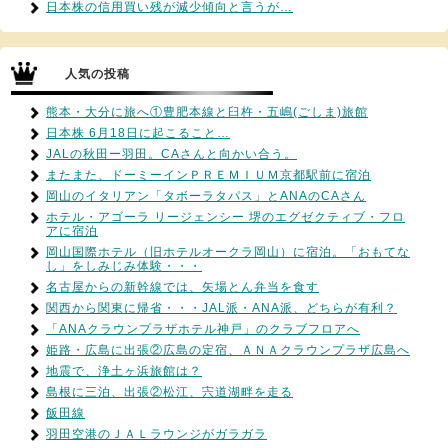
日本株の信用買い残が減少傾向と言うが…
人気の投稿
熊本・大分に旅へ①豊肥本線と臼杵・五嶋(ごしま)旅館
日本株 6月18日に起こること…
JALの秋田ー羽田。CAさんと向かい合う。
またまた、ドーミーインＰＲＥＭＩＵＭ京都駅前に宿泊
岡山のイタリアン「タボーラタパス」とANAのCAさん
ホテル・アゴーラ リージェンシー 堺のエグゼクティブ・フロ
アに宿泊
岡山国際ホテル（旧ホテルオークラ岡山）に宿泊。「おもてな
し」をしみじみ体験・・・
名古屋からの新幹線では、矢場とん弁当を食す
関西から関東に帰省・・・JAL派・ANA派、どちらが有利？
「ANAクラウンプラザホテル神戸」のクラブフロアへ
姫路・広島に出張②広島の定宿、ＡＮＡクラウンプラザ広島へ
地震で、浄土ヶ浜旅館は？
島根に三泊、出張②松江、宍道湖畔を走る
飯田線
羽田空港のＪＡＬラウンジがガラガラ