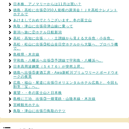
日本株、アノマリーからは11月は買い？
徳島・高松に出張②350人規模の講演会！ＪＲ高松クレメント
ホテルで
あけましておめでとうございます。冬の富士山
鳥取・津山に出張④津山線に乗って
新潟へ旅に②ホテル日航新潟
高松・高知に出張・・・土讃線から見える大歩危・小歩危。
高松・松山に出張③松山全日空ホテルから大阪へ、プロペラ機
で。
島根県・木次線
宇和島・八幡浜へ出張③予讃線で宇和島・八幡浜へ。
日本高周波鋼業（５４７６）が突然上昇。
徳島へ出張⑤麦酒工房・Awa新町川ブリュワリーとボードウオ
ークの夜景
広島・福山・尾道に出張①オリエンタルホテル広島と、今回も
割烹「宝」へ。
展望・・冬の富士山と日本株
島根に三泊、出張③一畑電鉄・山陰本線・木次線
宮崎観光ホテル
鳥取・津山に出張①鳥取のテツ