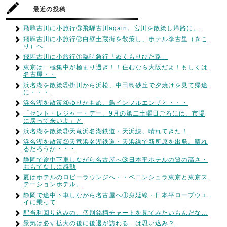
最近の投稿
飛騨古川に小旅行③飛騨古川again。宮川を散策し帰路に。
飛騨古川に小旅行②白壁土蔵街を散策し、ホテル季古里（きこ
り）へ
飛騨古川に小旅行①臨時急行「ぬくもりひだ路」
東京は一極集中が極まり過ぎ！！住むなら大阪だよ！もしくは
名古屋・・
浜名湖を散策⑤掛川から浜松、中田島砂丘で夕焼けを見て帰途
に・・・
浜名湖を散策④ゆりかもめ、鳥インフルエンザと・・・
「セント・レジャー・デー。9月の第二土曜日ごろには、市場
に戻って来いよ」と
浜名湖を散策③天竜浜名湖鉄道・天浜線、晴れてきた！
浜名湖を散策②天竜浜名湖鉄道・天浜線で新所原を出発。晴れ
るだろうか・・・
静岡で途中下車しながら名古屋へ③日本平ホテルの質の高さ・
おもてなしに感動
夏はホテルのロビーラウンジへ・・ペニンシュラ東京と東京ス
テーションホテル。
静岡で途中下車しながら名古屋へ①身延線・日本平ロープウエ
イに乗って
配当利回り込みの、個別銘柄チャートを見てみたいもんだな…
景気は必ず拡大の後に後退が訪れる…は思い込み？