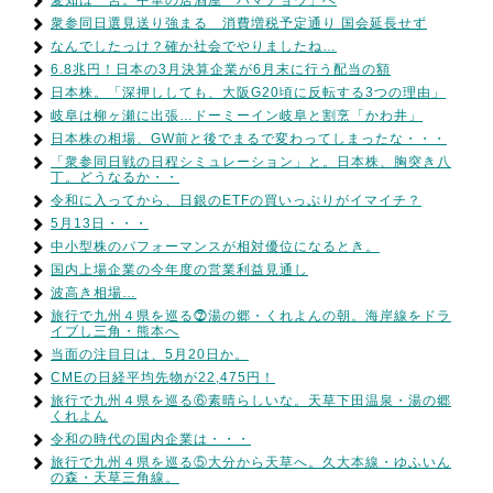
愛知は一宮。中華の居酒屋「ハマチョウ」へ
衆参同日選見送り強まる 消費増税予定通り 国会延長せず
なんでしたっけ？確か社会でやりましたね…
6.8兆円！日本の3月決算企業が6月末に行う配当の額
日本株。「深押ししても、大阪G20頃に反転する3つの理由」
岐阜は柳ヶ瀬に出張…ドーミーイン岐阜と割烹「かわ井」
日本株の相場、GW前と後でまるで変わってしまったな・・・
「衆参同日戦の日程シミュレーション」と。日本株、胸突き八
丁。どうなるか・・
令和に入ってから、日銀のETFの買いっぷりがイマイチ？
5月13日・・・
中小型株のパフォーマンスが相対優位になるとき。
国内上場企業の今年度の営業利益見通し
波高き相場…
旅行で九州４県を巡る⓻湯の郷・くれよんの朝。海岸線をドラ
イブし三角・熊本へ
当面の注目日は、5月20日か。
CMEの日経平均先物が22,475円！
旅行で九州４県を巡る⑥素晴らしいな。天草下田温泉・湯の郷
くれよん
令和の時代の国内企業は・・・
旅行で九州４県を巡る⑤大分から天草へ。久大本線・ゆふいん
の森・天草三角線。