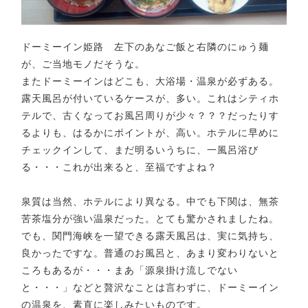
ドーミーイン姫路 左下のあなご飯と右隣のにゅう麺
が、ご当地モノだそうな。
またドーミーインはどこも、大浴場・温泉が必ずある。
露天風呂が付いているケースが、多い。これはシティホ
テルで、古くなってお風呂周りが少々？？？だったりす
るよりも、はるかにポイントが、高い。ホテルに早めに
チェックインして、まだ明るいうちに、一風呂浴び
る・・・これが出来ると、至福ですよね？
泉質は当然、ホテルにより異なる。中でも下関は、無茶
苦茶塩分が強い温泉だった。とても驚かされましたね。
でも、関門海峡を一望できる露天風呂は、実に気持ち、
良かったですな。普通のお風呂と、あまり変わりないと
ころもあるが・・・まあ「源泉掛け流しでない
と・・・」などと贅沢なことは言わずに、ドーミーイン
の温泉を、素直に楽しみたいものです。