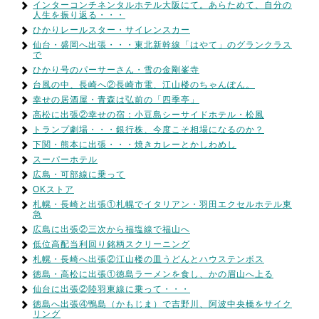
インターコンチネンタルホテル大阪にて。あらためて、自分の
人生を振り返る・・・
ひかりレールスター・サイレンスカー
仙台・盛岡へ出張・・・東北新幹線「はやて」のグランクラス
で
ひかり号のパーサーさん・雪の金剛峯寺
台風の中、長崎へ②長崎市電、江山楼のちゃんぽん。
幸せの居酒屋・青森は弘前の「四季亭」
高松に出張②幸せの宿：小豆島シーサイドホテル・松風
トランプ劇場・・・銀行株、今度こそ相場になるのか？
下関・熊本に出張・・・焼きカレーとかしわめし
スーパーホテル
広島・可部線に乗って
OKストア
札幌・長崎と出張①札幌でイタリアン・羽田エクセルホテル東
急
広島に出張②三次から福塩線で福山へ
低位高配当利回り銘柄スクリーニング
札幌・長崎へ出張②江山楼の皿うどんとハウステンボス
徳島・高松に出張①徳島ラーメンを食し、かの眉山へ上る
仙台に出張②陸羽東線に乗って・・・
徳島へ出張④鴨島（かもじま）で吉野川、阿波中央橋をサイク
リング