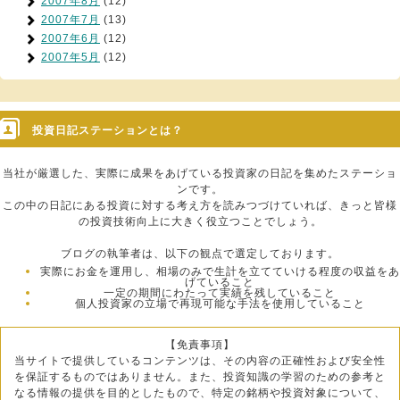
2007年8月
(12)
2007年7月
(13)
2007年6月
(12)
2007年5月
(12)
投資日記ステーションとは？
当社が厳選した、実際に成果をあげている投資家の日記を集めたステーショ
ンです。
この中の日記にある投資に対する考え方を読みつづけていれば、きっと皆様
の投資技術向上に大きく役立つことでしょう。
ブログの執筆者は、以下の観点で選定しております。
実際にお金を運用し、相場のみで生計を立てていける程度の収益をあ
げていること
一定の期間にわたって実績を残していること
個人投資家の立場で再現可能な手法を使用していること
【免責事項】
当サイトで提供しているコンテンツは、その内容の正確性および安全性
を保証するものではありません。また、投資知識の学習のための参考と
なる情報の提供を目的としたもので、特定の銘柄や投資対象について、