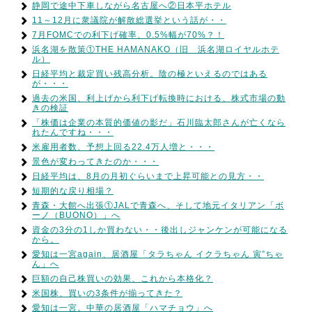
静岡で途中下車しながら名古屋へ②日本平ホテル
11～12月に衆議院が解散総選挙という話が・・
7月FOMCでの利下げ確率、0.5%幅が70%？！
浜名湖を散策①THE HAMANAKO（旧 浜名湖ロイヤルホテ
ル）
日経平均と裁定買い残高分析。陰の極といえるのではある
が・・・
過去の米国、利上げから利下げ転換時における、株式市場の動
きの検証
「株価は企業の本質的価値の影だ」石川臨太郎さんが亡くなら
れたんですね・・・
米雇用者数、予想上回る22.4万人増と・・・
景色が変わってきたのか・・・
日経平均は、8月の月初ぐらいまで上昇可能との見方・・
短期的な戻り相場？
青森・大館へ出張①JALで青森へ、そして地元イタリアン「ボ
ーノ（BUONO）」へ
資金の3分の1しか買わない・・後出しジャンケンが可能になる
から。
愛知は一宮again、居酒屋「タラちゃん イクラちゃん 寅”ちゃ
ん」へ
巨額の自己株買いの効果、これから本格化？
米国株、買いの3条件が揃ってきた？
愛知は一宮。中華の居酒屋「ハマチョウ」へ