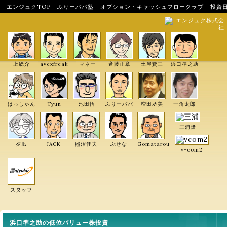
エンジュクTOP
ふりーパパ塾
オプション・キャッシュフロークラブ
投資
エンジュク株式会
社
上総介
avexfreak
マネー
斉藤正章
土屋賢三
浜口準之助
はっしゃん
Tyun
池田悟
ふりーパパ
増田丞美
一角太郎
三浦隆
夕凪
JACK
照沼佳夫
ぶせな
Gomatarou
v-com2
スタッフ
浜口準之助の低位バリュー株投資