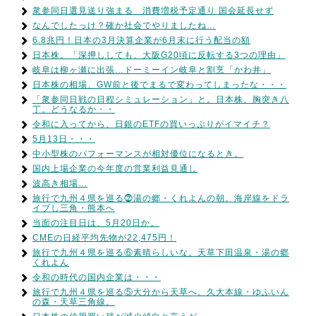
衆参同日選見送り強まる 消費増税予定通り 国会延長せず
なんでしたっけ？確か社会でやりましたね…
6.8兆円！日本の3月決算企業が6月末に行う配当の額
日本株。「深押ししても、大阪G20頃に反転する3つの理由」
岐阜は柳ヶ瀬に出張…ドーミーイン岐阜と割烹「かわ井」
日本株の相場、GW前と後でまるで変わってしまったな・・・
「衆参同日戦の日程シミュレーション」と。日本株、胸突き八
丁。どうなるか・・
令和に入ってから、日銀のETFの買いっぷりがイマイチ？
5月13日・・・
中小型株のパフォーマンスが相対優位になるとき。
国内上場企業の今年度の営業利益見通し
波高き相場…
旅行で九州４県を巡る⓻湯の郷・くれよんの朝。海岸線をドラ
イブし三角・熊本へ
当面の注目日は、5月20日か。
CMEの日経平均先物が22,475円！
旅行で九州４県を巡る⑥素晴らしいな。天草下田温泉・湯の郷
くれよん
令和の時代の国内企業は・・・
旅行で九州４県を巡る⑤大分から天草へ。久大本線・ゆふいん
の森・天草三角線。