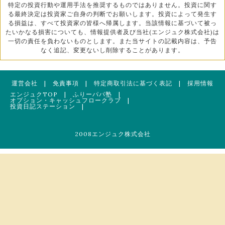
特定の投資行動や運用手法を推奨するものではありません。投資に関す
る最終決定は投資家ご自身の判断でお願いします。投資によって発生す
る損益は、すべて投資家の皆様へ帰属します。当該情報に基づいて被っ
たいかなる損害についても、情報提供者及び当社(エンジュク株式会社)は
一切の責任を負わないものとします。また当サイトの記載内容は、予告
なく追記、変更ないし削除することがあります。
運営会社
|
免責事項
|
特定商取引法に基づく表記
|
採用情報
エンジュクTOP
|
ふりーパパ塾
|
オプション・キャッシュフロークラブ
|
投資日記ステーション
|
2008エンジュク株式会社