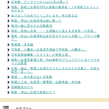
日本株、アノマリーからは11月は買い？
徳島・高松に出張②350人規模の講演会！ＪＲ高松クレメント
ホテルで
あけましておめでとうございます。冬の富士山
鳥取・津山に出張④津山線に乗って
新潟へ旅に②ホテル日航新潟
高松・高知に出張・・・土讃線から見える大歩危・小歩危。
高松・松山に出張③松山全日空ホテルから大阪へ、プロペラ機
で。
島根県・木次線
宇和島・八幡浜へ出張③予讃線で宇和島・八幡浜へ。
日本高周波鋼業（５４７６）が突然上昇。
徳島へ出張⑤麦酒工房・Awa新町川ブリュワリーとボードウオ
ークの夜景
広島・福山・尾道に出張①オリエンタルホテル広島と、今回も
割烹「宝」へ。
展望・・冬の富士山と日本株
島根に三泊、出張③一畑電鉄・山陰本線・木次線
宮崎観光ホテル
鳥取・津山に出張①鳥取のテツ
カテゴリー