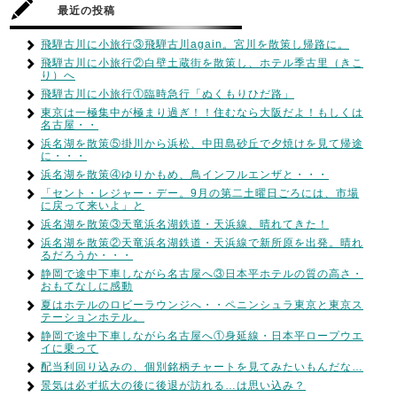
最近の投稿
飛騨古川に小旅行③飛騨古川again。宮川を散策し帰路に。
飛騨古川に小旅行②白壁土蔵街を散策し、ホテル季古里（きこ
り）へ
飛騨古川に小旅行①臨時急行「ぬくもりひだ路」
東京は一極集中が極まり過ぎ！！住むなら大阪だよ！もしくは
名古屋・・
浜名湖を散策⑤掛川から浜松、中田島砂丘で夕焼けを見て帰途
に・・・
浜名湖を散策④ゆりかもめ、鳥インフルエンザと・・・
「セント・レジャー・デー。9月の第二土曜日ごろには、市場
に戻って来いよ」と
浜名湖を散策③天竜浜名湖鉄道・天浜線、晴れてきた！
浜名湖を散策②天竜浜名湖鉄道・天浜線で新所原を出発。晴れ
るだろうか・・・
静岡で途中下車しながら名古屋へ③日本平ホテルの質の高さ・
おもてなしに感動
夏はホテルのロビーラウンジへ・・ペニンシュラ東京と東京ス
テーションホテル。
静岡で途中下車しながら名古屋へ①身延線・日本平ロープウエ
イに乗って
配当利回り込みの、個別銘柄チャートを見てみたいもんだな…
景気は必ず拡大の後に後退が訪れる…は思い込み？