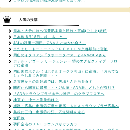
日本株の信用買い残が減少傾向と言うが…
人気の投稿
熊本・大分に旅へ①豊肥本線と臼杵・五嶋(ごしま)旅館
日本株 6月18日に起こること…
JALの秋田ー羽田。CAさんと向かい合う。
またまた、ドーミーインＰＲＥＭＩＵＭ京都駅前に宿泊
岡山のイタリアン「タボーラタパス」とANAのCAさん
ホテル・アゴーラ リージェンシー 堺のエグゼクティブ・フロ
アに宿泊
岡山国際ホテル（旧ホテルオークラ岡山）に宿泊。「おもてな
し」をしみじみ体験・・・
名古屋からの新幹線では、矢場とん弁当を食す
関西から関東に帰省・・・JAL派・ANA派、どちらが有利？
「ANAクラウンプラザホテル神戸」のクラブフロアへ
地震で、浄土ヶ浜旅館は？
姫路・広島に出張②広島の定宿、ＡＮＡクラウンプラザ広島へ
島根に三泊、出張②松江、宍道湖畔を走る
飯田線
羽田空港のＪＡＬラウンジがガラガラ