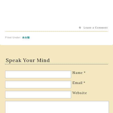
Leave a Comment
Filed Under:
未分類
Speak Your Mind
Name
*
Email
*
Website