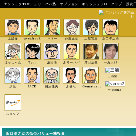
エンジュクTOP
ふりーパパ塾
オプション・キャッシュフロークラブ
投資
エンジュク株式会
社
上総介
avexfreak
マネー
斉藤正章
土屋賢三
浜口準之助
はっしゃん
Tyun
池田悟
ふりーパパ
増田丞美
一角太郎
三浦隆
夕凪
JACK
照沼佳夫
ぶせな
Gomatarou
v-com2
スタッフ
浜口準之助の低位バリュー株投資