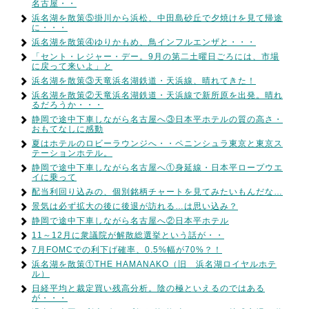
名古屋・・
浜名湖を散策⑤掛川から浜松、中田島砂丘で夕焼けを見て帰途
に・・・
浜名湖を散策④ゆりかもめ、鳥インフルエンザと・・・
「セント・レジャー・デー。9月の第二土曜日ごろには、市場
に戻って来いよ」と
浜名湖を散策③天竜浜名湖鉄道・天浜線、晴れてきた！
浜名湖を散策②天竜浜名湖鉄道・天浜線で新所原を出発。晴れ
るだろうか・・・
静岡で途中下車しながら名古屋へ③日本平ホテルの質の高さ・
おもてなしに感動
夏はホテルのロビーラウンジへ・・ペニンシュラ東京と東京ス
テーションホテル。
静岡で途中下車しながら名古屋へ①身延線・日本平ロープウエ
イに乗って
配当利回り込みの、個別銘柄チャートを見てみたいもんだな…
景気は必ず拡大の後に後退が訪れる…は思い込み？
静岡で途中下車しながら名古屋へ②日本平ホテル
11～12月に衆議院が解散総選挙という話が・・
7月FOMCでの利下げ確率、0.5%幅が70%？！
浜名湖を散策①THE HAMANAKO（旧 浜名湖ロイヤルホテ
ル）
日経平均と裁定買い残高分析。陰の極といえるのではある
が・・・