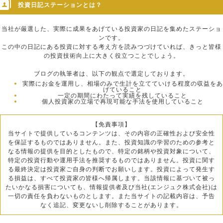
投資日記ステーションとは？
当社が厳選した、実際に成果をあげている投資家の日記を集めたステーショ
ンです。
この中の日記にある投資に対する考え方を読みつづけていれば、きっと皆様
の投資技術向上に大きく役立つことでしょう。
ブログの執筆者は、以下の観点で選定しております。
実際にお金を運用し、相場のみで生計を立てていける程度の収益をあ
げていること
一定の期間にわたって実績を残していること
個人投資家の立場で再現可能な手法を使用していること
【免責事項】
当サイトで提供しているコンテンツは、その内容の正確性および安全性
を保証するものではありません。また、投資知識の学習のための参考と
なる情報の提供を目的としたもので、特定の銘柄や投資対象について、
特定の投資行動や運用手法を推奨するものではありません。投資に関す
る最終決定は投資家ご自身の判断でお願いします。投資によって発生す
る損益は、すべて投資家の皆様へ帰属します。当該情報に基づいて被っ
たいかなる損害についても、情報提供者及び当社(エンジュク株式会社)は
一切の責任を負わないものとします。また当サイトの記載内容は、予告
なく追記、変更ないし削除することがあります。