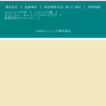
運営会社
|
免責事項
|
特定商取引法に基づく表記
|
採用情報
エンジュクTOP
|
ふりーパパ塾
|
オプション・キャッシュフロークラブ
|
投資日記ステーション
|
2008エンジュク株式会社