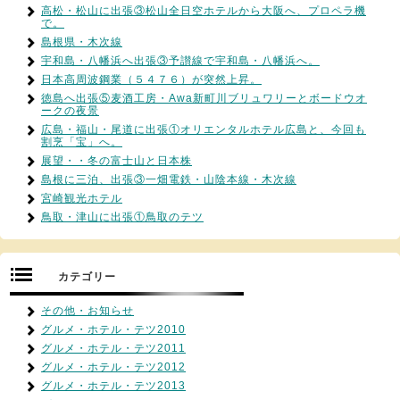
高松・松山に出張③松山全日空ホテルから大阪へ、プロペラ機
で。
島根県・木次線
宇和島・八幡浜へ出張③予讃線で宇和島・八幡浜へ。
日本高周波鋼業（５４７６）が突然上昇。
徳島へ出張⑤麦酒工房・Awa新町川ブリュワリーとボードウオ
ークの夜景
広島・福山・尾道に出張①オリエンタルホテル広島と、今回も
割烹「宝」へ。
展望・・冬の富士山と日本株
島根に三泊、出張③一畑電鉄・山陰本線・木次線
宮崎観光ホテル
鳥取・津山に出張①鳥取のテツ
カテゴリー
その他・お知らせ
グルメ・ホテル・テツ2010
グルメ・ホテル・テツ2011
グルメ・ホテル・テツ2012
グルメ・ホテル・テツ2013