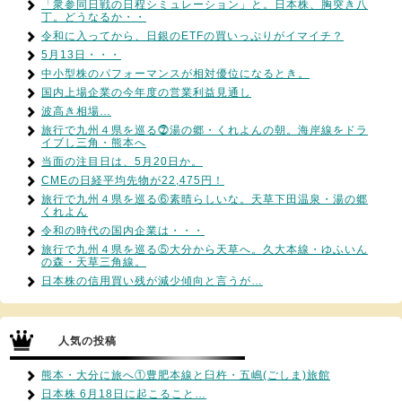
「衆参同日戦の日程シミュレーション」と。日本株、胸突き八
丁。どうなるか・・
令和に入ってから、日銀のETFの買いっぷりがイマイチ？
5月13日・・・
中小型株のパフォーマンスが相対優位になるとき。
国内上場企業の今年度の営業利益見通し
波高き相場…
旅行で九州４県を巡る⓻湯の郷・くれよんの朝。海岸線をドラ
イブし三角・熊本へ
当面の注目日は、5月20日か。
CMEの日経平均先物が22,475円！
旅行で九州４県を巡る⑥素晴らしいな。天草下田温泉・湯の郷
くれよん
令和の時代の国内企業は・・・
旅行で九州４県を巡る⑤大分から天草へ。久大本線・ゆふいん
の森・天草三角線。
日本株の信用買い残が減少傾向と言うが…
人気の投稿
熊本・大分に旅へ①豊肥本線と臼杵・五嶋(ごしま)旅館
日本株 6月18日に起こること…