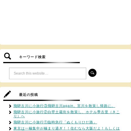
キーワード検索
最近の投稿
飛騨古川に小旅行③飛騨古川again。宮川を散策し帰路に。
飛騨古川に小旅行②白壁土蔵街を散策し、ホテル季古里（きこ
り）へ
飛騨古川に小旅行①臨時急行「ぬくもりひだ路」
東京は一極集中が極まり過ぎ！！住むなら大阪だよ！もしくは