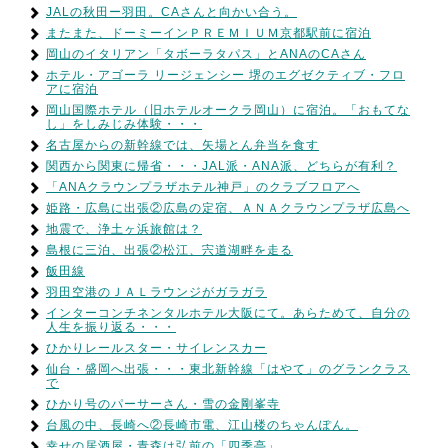
JALの秋田ー羽田。CAさんと向かい合う。
またまた、ドーミーインＰＲＥＭＩＵＭ京都駅前に宿泊
岡山のイタリアン「タボーラタパス」とANAのCAさん
ホテル・アゴーラ リージェンシー 堺のエグゼクティブ・フロ
アに宿泊
岡山国際ホテル（旧ホテルオークラ岡山）に宿泊。「おもてな
し」をしみじみ体験・・・
名古屋からの新幹線では、矢場とん弁当を食す
関西から関東に帰省・・・JAL派・ANA派、どちらが有利？
「ANAクラウンプラザホテル神戸」のクラブフロアへ
姫路・広島に出張②広島の定宿、ＡＮＡクラウンプラザ広島へ
地震で、浄土ヶ浜旅館は？
島根に三泊、出張②松江、宍道湖畔を走る
飯田線
羽田空港のＪＡＬラウンジがガラガラ
インターコンチネンタルホテル大阪にて。あらためて、自分の
人生を振り返る・・・
ひかりレールスター・サイレンスカー
仙台・盛岡へ出張・・・東北新幹線「はやて」のグランクラス
で
ひかり号のパーサーさん・雪の金剛峯寺
台風の中、長崎へ②長崎市電、江山楼のちゃんぽん。
幸せの居酒屋・青森は弘前の「四季亭」