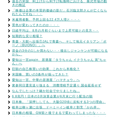
過去の米国、利上げから利下げ転換時における、株式市場の動
きの検証
「株価は企業の本質的価値の影だ」石川臨太郎さんが亡くなら
れたんですね・・・
米雇用者数、予想上回る22.4万人増と・・・
景色が変わってきたのか・・・
日経平均は、8月の月初ぐらいまで上昇可能との見方・・
短期的な戻り相場？
青森・大館へ出張①JALで青森へ、そして地元イタリアン「ボ
ーノ（BUONO）」へ
資金の3分の1しか買わない・・後出しジャンケンが可能になる
から。
愛知は一宮again、居酒屋「タラちゃん イクラちゃん 寅”ちゃ
ん」へ
巨額の自己株買いの効果、これから本格化？
米国株、買いの3条件が揃ってきた？
愛知は一宮。中華の居酒屋「ハマチョウ」へ
衆参同日選見送り強まる 消費増税予定通り 国会延長せず
なんでしたっけ？確か社会でやりましたね…
6.8兆円！日本の3月決算企業が6月末に行う配当の額
日本株。「深押ししても、大阪G20頃に反転する3つの理由」
岐阜は柳ヶ瀬に出張…ドーミーイン岐阜と割烹「かわ井」
日本株の相場、GW前と後でまるで変わってしまったな・・・