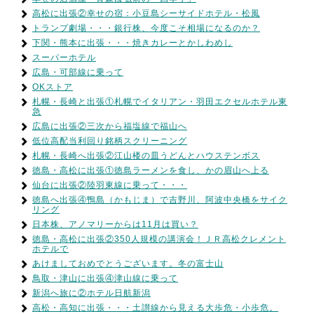
高松に出張②幸せの宿：小豆島シーサイドホテル・松風
トランプ劇場・・・銀行株、今度こそ相場になるのか？
下関・熊本に出張・・・焼きカレーとかしわめし
スーパーホテル
広島・可部線に乗って
OKストア
札幌・長崎と出張①札幌でイタリアン・羽田エクセルホテル東
急
広島に出張②三次から福塩線で福山へ
低位高配当利回り銘柄スクリーニング
札幌・長崎へ出張②江山楼の皿うどんとハウステンボス
徳島・高松に出張①徳島ラーメンを食し、かの眉山へ上る
仙台に出張②陸羽東線に乗って・・・
徳島へ出張④鴨島（かもじま）で吉野川、阿波中央橋をサイク
リング
日本株、アノマリーからは11月は買い？
徳島・高松に出張②350人規模の講演会！ＪＲ高松クレメント
ホテルで
あけましておめでとうございます。冬の富士山
鳥取・津山に出張④津山線に乗って
新潟へ旅に②ホテル日航新潟
高松・高知に出張・・・土讃線から見える大歩危・小歩危。