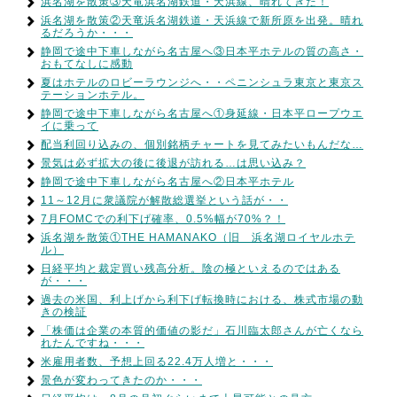
浜名湖を散策③天竜浜名湖鉄道・天浜線、晴れてきた！
浜名湖を散策②天竜浜名湖鉄道・天浜線で新所原を出発。晴れ
るだろうか・・・
静岡で途中下車しながら名古屋へ③日本平ホテルの質の高さ・
おもてなしに感動
夏はホテルのロビーラウンジへ・・ペニンシュラ東京と東京ス
テーションホテル。
静岡で途中下車しながら名古屋へ①身延線・日本平ロープウエ
イに乗って
配当利回り込みの、個別銘柄チャートを見てみたいもんだな…
景気は必ず拡大の後に後退が訪れる…は思い込み？
静岡で途中下車しながら名古屋へ②日本平ホテル
11～12月に衆議院が解散総選挙という話が・・
7月FOMCでの利下げ確率、0.5%幅が70%？！
浜名湖を散策①THE HAMANAKO（旧 浜名湖ロイヤルホテ
ル）
日経平均と裁定買い残高分析。陰の極といえるのではある
が・・・
過去の米国、利上げから利下げ転換時における、株式市場の動
きの検証
「株価は企業の本質的価値の影だ」石川臨太郎さんが亡くなら
れたんですね・・・
米雇用者数、予想上回る22.4万人増と・・・
景色が変わってきたのか・・・