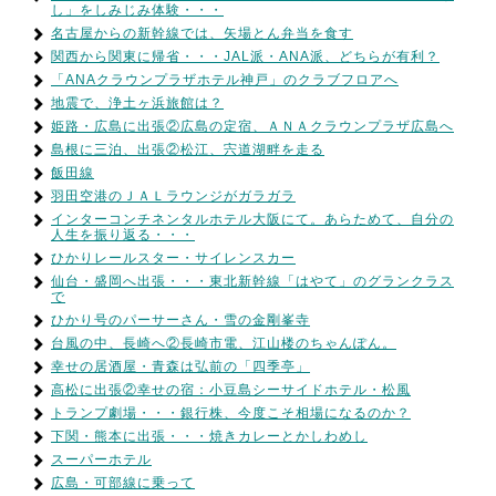
し」をしみじみ体験・・・
名古屋からの新幹線では、矢場とん弁当を食す
関西から関東に帰省・・・JAL派・ANA派、どちらが有利？
「ANAクラウンプラザホテル神戸」のクラブフロアへ
地震で、浄土ヶ浜旅館は？
姫路・広島に出張②広島の定宿、ＡＮＡクラウンプラザ広島へ
島根に三泊、出張②松江、宍道湖畔を走る
飯田線
羽田空港のＪＡＬラウンジがガラガラ
インターコンチネンタルホテル大阪にて。あらためて、自分の
人生を振り返る・・・
ひかりレールスター・サイレンスカー
仙台・盛岡へ出張・・・東北新幹線「はやて」のグランクラス
で
ひかり号のパーサーさん・雪の金剛峯寺
台風の中、長崎へ②長崎市電、江山楼のちゃんぽん。
幸せの居酒屋・青森は弘前の「四季亭」
高松に出張②幸せの宿：小豆島シーサイドホテル・松風
トランプ劇場・・・銀行株、今度こそ相場になるのか？
下関・熊本に出張・・・焼きカレーとかしわめし
スーパーホテル
広島・可部線に乗って