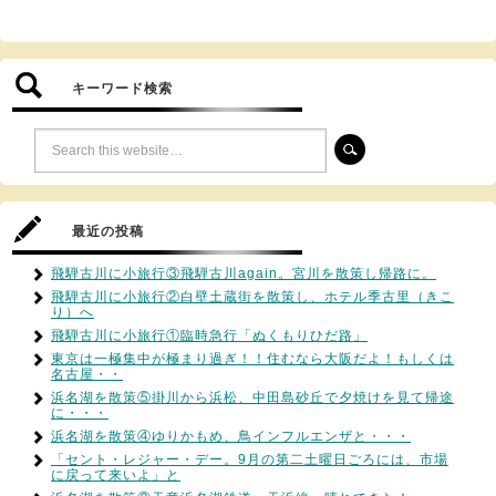
キーワード検索
最近の投稿
飛騨古川に小旅行③飛騨古川again。宮川を散策し帰路に。
飛騨古川に小旅行②白壁土蔵街を散策し、ホテル季古里（きこ
り）へ
飛騨古川に小旅行①臨時急行「ぬくもりひだ路」
東京は一極集中が極まり過ぎ！！住むなら大阪だよ！もしくは
名古屋・・
浜名湖を散策⑤掛川から浜松、中田島砂丘で夕焼けを見て帰途
に・・・
浜名湖を散策④ゆりかもめ、鳥インフルエンザと・・・
「セント・レジャー・デー。9月の第二土曜日ごろには、市場
に戻って来いよ」と