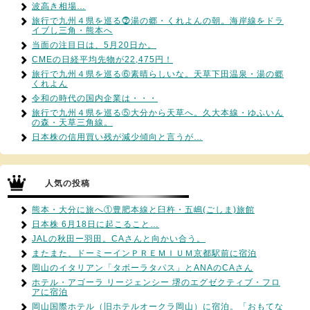
波高き相場…
旅行で九州４県を巡る⓻湯の郷・くれよんの朝。海岸線をドラ
イブし三角・熊本へ
当面の注目日は、5月20日か。
CMEの日経平均先物が22,475円！
旅行で九州４県を巡る⑥素晴らしいな。天草下田温泉・湯の郷
くれよん
令和の時代の国内企業は・・・
旅行で九州４県を巡る⑤大分から天草へ。久大本線・ゆふいん
の森・天草三角線。
日本株の信用買い残が減少傾向と言うが…
人気の投稿
熊本・大分に旅へ①豊肥本線と臼杵・五嶋(ごしま)旅館
日本株 6月18日に起こること…
JALの秋田ー羽田。CAさんと向かい合う。
またまた、ドーミーインＰＲＥＭＩＵＭ京都駅前に宿泊
岡山のイタリアン「タボーラタパス」とANAのCAさん
ホテル・アゴーラ リージェンシー 堺のエグゼクティブ・フロ
アに宿泊
岡山国際ホテル（旧ホテルオークラ岡山）に宿泊。「おもてな