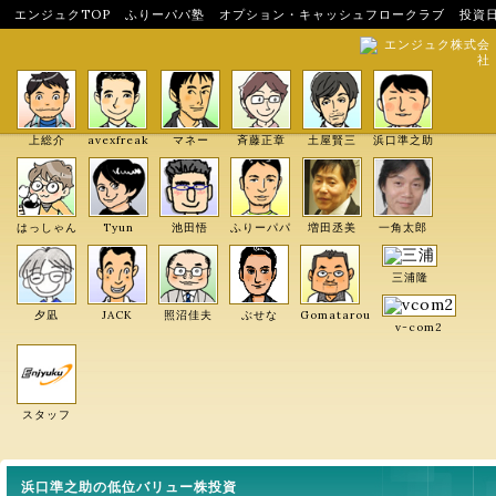
エンジュクTOP
ふりーパパ塾
オプション・キャッシュフロークラブ
投資
エンジュク株式会
社
上総介
avexfreak
マネー
斉藤正章
土屋賢三
浜口準之助
はっしゃん
Tyun
池田悟
ふりーパパ
増田丞美
一角太郎
三浦隆
夕凪
JACK
照沼佳夫
ぶせな
Gomatarou
v-com2
スタッフ
浜口準之助の低位バリュー株投資