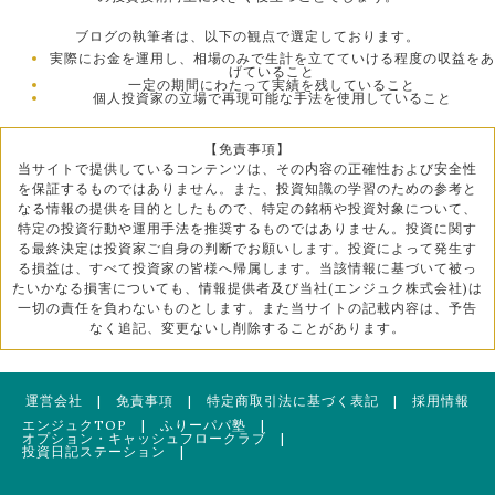
ブログの執筆者は、以下の観点で選定しております。
実際にお金を運用し、相場のみで生計を立てていける程度の収益をあ
げていること
一定の期間にわたって実績を残していること
個人投資家の立場で再現可能な手法を使用していること
【免責事項】
当サイトで提供しているコンテンツは、その内容の正確性および安全性
を保証するものではありません。また、投資知識の学習のための参考と
なる情報の提供を目的としたもので、特定の銘柄や投資対象について、
特定の投資行動や運用手法を推奨するものではありません。投資に関す
る最終決定は投資家ご自身の判断でお願いします。投資によって発生す
る損益は、すべて投資家の皆様へ帰属します。当該情報に基づいて被っ
たいかなる損害についても、情報提供者及び当社(エンジュク株式会社)は
一切の責任を負わないものとします。また当サイトの記載内容は、予告
なく追記、変更ないし削除することがあります。
運営会社
|
免責事項
|
特定商取引法に基づく表記
|
採用情報
エンジュクTOP
|
ふりーパパ塾
|
オプション・キャッシュフロークラブ
|
投資日記ステーション
|