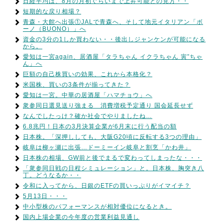
日経平均は、8月の月初ぐらいまで上昇可能との見方・・
短期的な戻り相場？
青森・大館へ出張①JALで青森へ、そして地元イタリアン「ボ
ーノ（BUONO）」へ
資金の3分の1しか買わない・・後出しジャンケンが可能になる
から。
愛知は一宮again、居酒屋「タラちゃん イクラちゃん 寅”ちゃ
ん」へ
巨額の自己株買いの効果、これから本格化？
米国株、買いの3条件が揃ってきた？
愛知は一宮。中華の居酒屋「ハマチョウ」へ
衆参同日選見送り強まる 消費増税予定通り 国会延長せず
なんでしたっけ？確か社会でやりましたね…
6.8兆円！日本の3月決算企業が6月末に行う配当の額
日本株。「深押ししても、大阪G20頃に反転する3つの理由」
岐阜は柳ヶ瀬に出張…ドーミーイン岐阜と割烹「かわ井」
日本株の相場、GW前と後でまるで変わってしまったな・・・
「衆参同日戦の日程シミュレーション」と。日本株、胸突き八
丁。どうなるか・・
令和に入ってから、日銀のETFの買いっぷりがイマイチ？
5月13日・・・
中小型株のパフォーマンスが相対優位になるとき。
国内上場企業の今年度の営業利益見通し