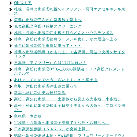
OKストア
札幌・長崎と出張①札幌でイタリアン・羽田エクセルホテル東
急
広島に出張②三次から福塩線で福山へ
低位高配当利回り銘柄スクリーニング
札幌・長崎へ出張②江山楼の皿うどんとハウステンボス
徳島・高松に出張①徳島ラーメンを食し、かの眉山へ上る
仙台に出張②陸羽東線に乗って・・・
徳島へ出張④鴨島（かもじま）で吉野川、阿波中央橋をサイク
リング
日本株、アノマリーからは11月は買い？
徳島・高松に出張②350人規模の講演会！ＪＲ高松クレメント
ホテルで
あけましておめでとうございます。冬の富士山
鳥取・津山に出張④津山線に乗って
新潟へ旅に②ホテル日航新潟
高松・高知に出張・・・土讃線から見える大歩危・小歩危。
高松・松山に出張③松山全日空ホテルから大阪へ、プロペラ機
で。
島根県・木次線
宇和島・八幡浜へ出張③予讃線で宇和島・八幡浜へ。
日本高周波鋼業（５４７６）が突然上昇。
徳島へ出張⑤麦酒工房・Awa新町川ブリュワリーとボードウオ